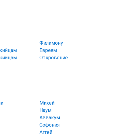
Филимону
икийцам
Евреям
икийцам
Откровение
ии
Михей
Наум
Аввакум
Софония
Аггей