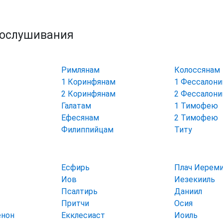
рослушивания
Римлянам
Колоссянам
1 Коринфянам
1 Фессалон
2 Коринфянам
2 Фессалон
Галатам
1 Тимофею
Ефесянам
2 Тимофею
Филиппийцам
Титу
Есфирь
Плач Иерем
Иов
Иезекииль
Псалтирь
Даниил
Притчи
Осия
енон
Екклесиаст
Иоиль