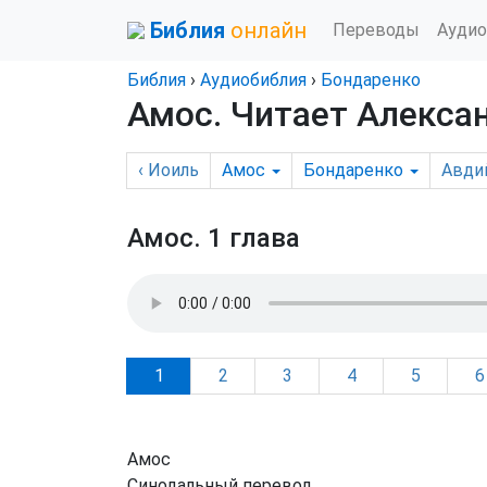
Библия
онлайн
Переводы
Аудио
Библия
›
Аудиобиблия
›
Бондаренко
Амос
. Читает Алекса
‹
Иоиль
Амос
Бондаренко
Авди
Амос.
1 глава
1
2
3
4
5
6
Амос
Синодальный перевод