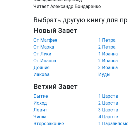
Читает Александр Бондаренко
Выбрать другую книгу для п
Новый Завет
От Матфея
1 Петра
От Марка
2 Петра
От Луки
1 Иоанна
От Иоанна
2 Иоанна
Деяния
3 Иоанна
Иакова
Иуды
Ветхий Завет
Бытие
1 Царств
Исход
2 Царств
Левит
3 Царств
Числа
4 Царств
Второзаконие
1 Паралипом