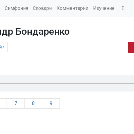
Симфония
Словари
Комментарии
Изучение
ндр Бондаренко
й
›
7
8
9