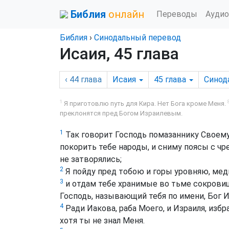
Библия
онлайн
Переводы
Аудио
Библия
›
Синодальный перевод
Исаия, 45 глава
‹ 44
глава
Исаия
45
глава
Синод
1
Я приготовлю путь для Кира. Нет Бога кроме Меня.
преклонятся пред Богом Израилевым.
1
Так говорит Господь помазаннику Своему 
покорить тебе народы, и сниму поясы с чре
не затворялись;
2
Я пойду пред тобою и горы уровняю, ме
3
и отдам тебе хранимые во тьме сокровищ
Господь, называющий тебя по имени, Бог И
4
Ради Иакова, раба Моего, и Израиля, избра
хотя ты не знал Меня.