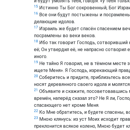
и будут умолять тебя,
говоря
: «у тебя тольк
15
Истинно Ты Бог сокровенный, Бог Израи
16
Все они будут постыжены и посрамлены;
делающие идолов.
17
Израиль же будет спасён спасением веч
посрамлены во веки веков.
18
Ибо так говорит Господь, сотворивший 
её; Он утвердил её, не напрасно сотворил е
иного.
19
Не тайно Я говорил, не в тёмном месте з
ищете Меня». Я Господь, изрекающий прав
20
Соберитесь и придите, приблизьтесь все
носят деревянного своего идола и молятся 
21
Объявите и скажите, посоветовавшись м
времён, наперёд сказал это? Не Я ли, Госп
спасающего нет кроме Меня.
22
Ко Мне обратитесь, и будете спасены, все
23
Мною клянусь: из уст Моих исходит прав
преклонится всякое колено, Мною будет к