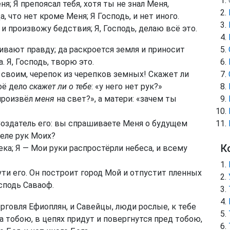
ня; Я препоясал тебя, хотя ты не знал Меня,
, что нет кроме Меня; Я Господь, и нет иного.
и произвожу бедствия; Я, Господь, делаю всё это.
ливают правду; да раскроется земля и приносит
. Я, Господь, творю это.
 своим, черепок из черепков земных! Скажет ли
оё дело
скажет ли о тебе
: «у него нет рук?»
 произвёл
меня
на свет?», а матери: «зачем ты
Создатель его: вы спрашиваете Меня о будущем
еле рук Моих?
К
ка; Я — Мои руки распростёрли небеса, и всему
ути его. Он построит город Мой и отпустит пленных
осподь Саваоф.
рговля Ефиоплян, и Савейцы, люди рослые, к тебе
а тобою, в цепях придут и повергнутся пред тобою,