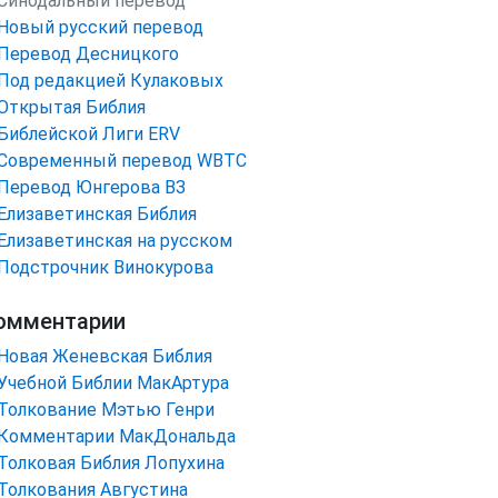
Синодальный перевод
Новый русский перевод
Перевод Десницкого
Под редакцией Кулаковых
Открытая Библия
Библейской Лиги ERV
Cовременный перевод WBTC
Перевод Юнгерова ВЗ
Елизаветинская Библия
Елизаветинская на русском
Подстрочник Винокурова
омментарии
Новая Женевская Библия
Учебной Библии МакАртура
Толкование Мэтью Генри
Комментарии МакДональда
Толковая Библия Лопухина
Толкования Августина