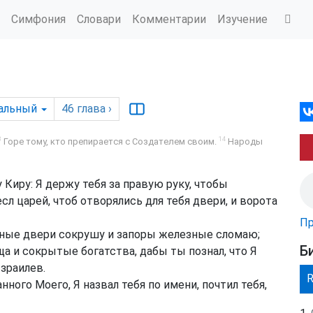
Симфония
Словари
Комментарии
Изучение
альный
46
глава
›
8
14
Горе тому, кто препирается с Создателем своим.
Народы
Киру: Я держу тебя за правую руку, чтобы
сл царей, чтоб отворялись для тебя двери, и ворота
Пр
дные двери сокрушу и запоры железные сломаю;
Б
а и сокрытые богатства, дабы ты познал, что Я
зраилев.
нного Моего, Я назвал тебя по имени, почтил тебя,