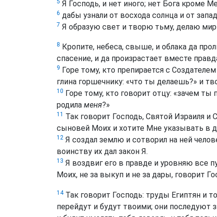
5
Я Господь, и нет иного; нет Бога кроме Ме
6
дабы узнали от восхода солнца и от запада
7
Я образую свет и творю тьму, делаю мир 
8
Кропите, небеса, свыше, и облака да про
спасение, и да произрастает вместе правда
9
Горе тому, кто препирается с Создателем
глина горшечнику: «что ты делаешь?» и тв
10
Горе тому, кто говорит отцу: «зачем ты
родила
меня
?»
11
Так говорит Господь, Святой Израиля и 
сыновей Моих и хотите Мне указывать в д
12
Я создал землю и сотворил на ней челове
воинству их дал закон Я.
13
Я воздвиг его в правде и уровняю все п
Моих, не за выкуп и не за дары, говорит Г
14
Так говорит Господь: труды Египтян и то
перейдут и будут твоими; они последуют з