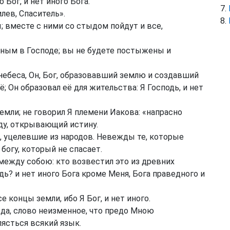
о Бог, и нет иного Бога.
лев, Спаситель».
 вместе с ними со стыдом пойдут и все,
ным в Господе; вы не будете постыжены и
небеса, Он, Бог, образовавший землю и создавший
ё; Он образовал её для жительства: Я Господь, и нет
емли; не говорил Я племени Иакова: «напрасно
ду, открывающий истину.
, уцелевшие из народов. Невежды те, которые
богу, который не спасает.
ежду собою: кто возвестил это из древних
одь? и нет иного Бога кроме Меня, Бога праведного и
 концы земли, ибо Я Бог, и нет иного.
да, слово неизменное, что предо Мною
лясться всякий язык.