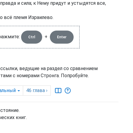
 правда и сила; к Нему придут и устыдятся все,
о всё племя Израилево.
 нажмите:
+
Ctrl
Enter
 ссылки, ведущие на раздел со сравнением
тами с номерами Стронга. Попробуйте.
альный
46
глава
›
остояние.
еских книг.