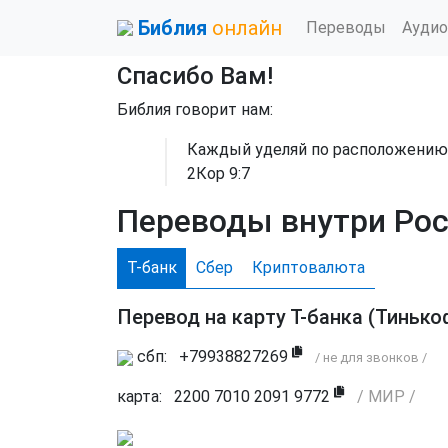
Библия
онлайн
Переводы
Аудио
Спасибо Вам!
Библия говорит нам:
Каждый уделяй по расположению с
2Кор 9:7
Переводы внутри Рос
Т-банк
Сбер
Криптовалюта
Перевод на карту Т-банка (Тиньк
сбп:
+79938827269
/ не для звонков /
карта:
2200 7010 2091 9772
/ МИР /