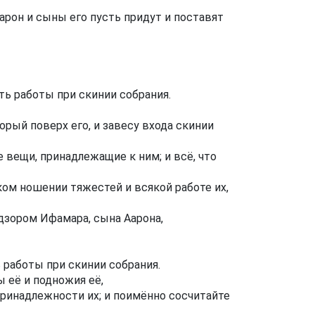
арон и сыны его пусть придут и поставят
ть работы при скинии собрания.
рый поверх его, и завесу входа скинии
е вещи, принадлежащие к ним; и всё, что
ом ношении тяжестей и всякой работе их,
дзором Ифамара, сына Аарона,
ь работы при скинии собрания.
ы её и подножия её,
е принадлежности их; и поимённо сосчитайте