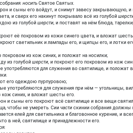
собрания:
носить
Святое Святых.
арон и сыны его войдут, и снимут завесу закрывающую, и
вета, и сверх его накинут покрывало всё из голубой
шерст
дою из голубой
шерсти
, и поставят на нём блюда, тарелки
кроют её покровом из кожи синего цвета, и вложат шесты
покроют светильник и лампады его, и щипцы его, и лотки ег
 покровом из кож синих, и положат на носилки;
ду из голубой
шерсти
, и покроют его покровом из кож син
 употребляются для служения во святилище, и положат в
ки.
оют его одеждою пурпуровою;
рые употребляются для служения при нём — угольницы, вил
 кож синих, и вложат шесты его.
арон и сыны его покроют всё святилище и все вещи святи
ща, чтобы не умереть. Сии
части
скинии собрания должны 
чается елей для светильника и благовонное курение, и вс
 что в ней, святилище и принадлежности его.
ря: