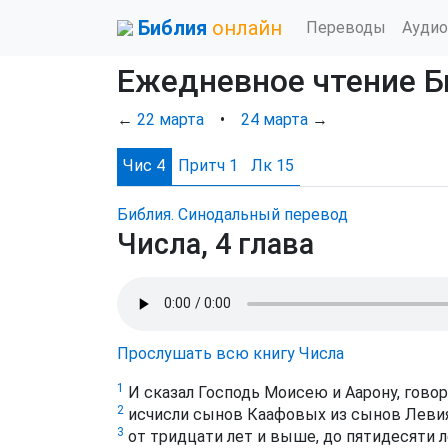
Библия
онлайн
Переводы
Аудио
Ежедневное чтение Б
←
22 марта
•
24 марта
→
Чис 4
Притч 1
Лк 15
Библия. Синодальный перевод
Числа, 4 глава
Прослушать всю книгу Числа
1
И сказал Господь Моисею и Аарону, говор
2
исчисли сынов Каафовых из сынов Левия 
3
от тридцати лет и выше, до пятидесяти л