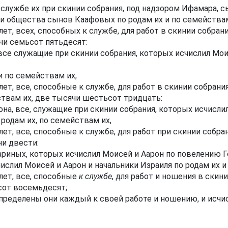
лужбе их при скинии собрания, под надзором Ифамара, с
ки общества сынов Каафовых по родам их и по семействам
ет, всех, способных к службе, для работ в скинии собрани
ячи семьсот пятьдесят:
все служащие при скинии собрания, которых исчислил Мои
и по семействам их,
ет, все, способные к службе, для работ в скинии собрания
ствам их, две тысячи шестьсот тридцать:
на, все, служащие при скинии собрания, которых исчисли
одам их, по семействам их,
ет, все, способные к службе, для работ при скинии собран
чи двести:
риных, которых исчислил Моисей и Аарон по повелению 
слил Моисей и Аарон и начальники Израиля по родам их и
лет, все, способные
к службе
, для работ и ношения в скини
сот восемьдесят;
ределены они каждый к своей работе и ношению, и исчис