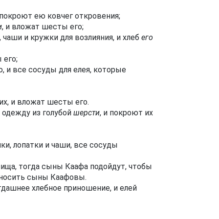
 покроют ею ковчег откровения;
и
, и вложат шесты его;
, чаши и кружки для возлияния, и хлеб
его
 его;
о, и все сосуды для елея, которые
их, и вложат шесты его.
 одежду из голубой
шерсти
, и покроют их
ки, лопатки и чаши, все сосуды
лища, тогда сыны Каафа подойдут, чтобы
носить сыны Каафовы.
егдашнее хлебное приношение, и елей