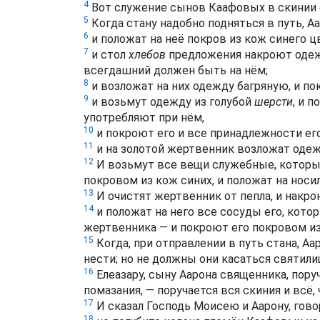
4
Вот служение сынов Каафовых в скинии 
5
Когда стану надобно подняться в путь, А
6
и положат на неё покров из кож синего ц
7
и стол
хлебов
предложения накроют одеж
всегдашний должен быть на нём;
8
и возложат на них одежду багряную, и по
9
и возьмут одежду из голубой
шерсти
, и 
употребляют при нём,
10
и покроют его и все принадлежности его
11
и на золотой жертвенник возложат одеж
12
И возьмут все вещи служебные, которые
покровом из кож синих, и положат на носил
13
И очистят жертвенник от пепла, и накр
14
и положат на него все сосуды его, кото
жертвенника — и покроют его покровом из
15
Когда, при отправлении в путь стана, А
нести; но не должны они касаться святили
16
Елеазару, сыну Аарона священника, пору
помазания, — поручается вся скиния и всё,
17
И сказал Господь Моисею и Аарону, гово
18