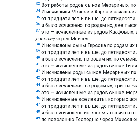
33
Вот работы родов сынов Мерариных, по с
34
И исчислили Моисей и Аарон и начальни
35
от тридцати лет и выше, до пятидесяти л
36
и было исчислено, по родам их, две тыс
37
это — исчисленные из родов Каафовых, 
данному
через Моисея.
38
И исчислены сыны Гирсона по родам их 
39
от тридцати лет и выше, до пятидесяти л
40
и было исчислено по родам их, по семей
41
это — исчисленные из родов сынов Гирсо
42
И исчислены роды сынов Мерариных по р
43
от тридцати лет и выше, до пятидесяти л
44
и было исчислено, по родам их, три тыся
45
это — исчисленные из родов сынов Мера
46
И исчисленные все левиты, которых исчи
47
от тридцати лет и выше, до пятидесяти 
48
и было исчислено их восемь тысяч пять
49
по повелению Господню через Моисея оп