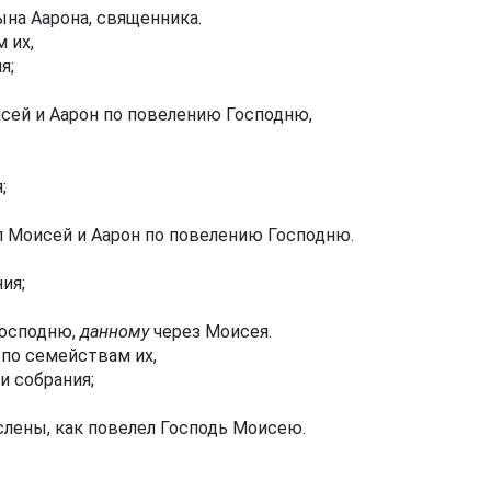
ына Аарона, священника.
 их,
я;
сей и Аарон по повелению Господню,
;
л Моисей и Аарон по повелению Господню.
ия;
Господню,
данному
через Моисея.
 по семействам их,
и собрания;
лены, как повелел Господь Моисею.