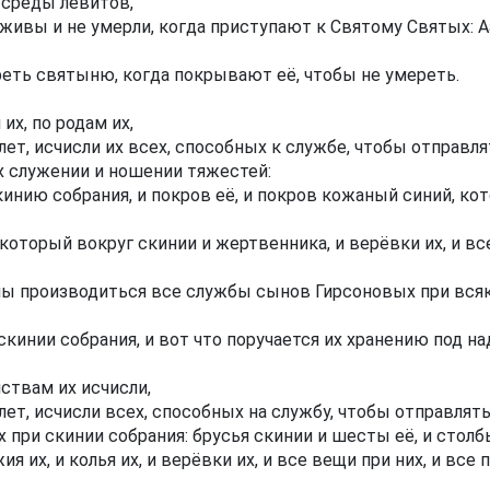
 среды левитов,
 живы и не умерли, когда приступают к Святому Святых: А
еть святыню, когда покрывают её, чтобы не умереть.
их, по родам их,
лет, исчисли их всех, способных к службе, чтобы отправля
 служении и ношении тяжестей:
нию собрания, и покров её, и покров кожаный синий, кото
 который вокруг скинии и жертвенника, и верёвки их, и вс
ы производиться все службы сынов Гирсоновых при всяк
инии собрания, и вот что поручается их хранению под на
ствам их исчисли,
лет, исчисли всех, способных на службу, чтобы отправлят
 при скинии собрания: брусья скинии и шесты её, и столб
я их, и колья их, и верёвки их, и все вещи при них, и вс