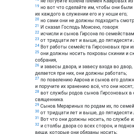
не погубите колена племён Каафовых из
19
но вот что сделайте им, чтобы они были
их каждого в служении его и у ноши его;
20
но сами они не должны подходить смотр
21
И сказал Господь Моисею, говоря:
22
исчисли и сынов Гирсона по семействам 
23
от тридцати лет и выше, до пятидесяти 
24
Вот работы семейств Гирсоновых при их
25
они должны носить покровы скинии и ски
собрания,
26
и завесы двора, и завесу входа во двор,
делается при них, они должны работать;
27
по повелению Аарона и сынов его должн
и поручите их хранению всё, что они носят;
28
вот службы родов сынов Гирсоновых в ск
священника.
29
Сынов Мерариных по родам их, по семей
30
от тридцати лет и выше, до пятидесяти 
31
Вот что они должны носить, по службе их
32
и столбы двора со всех сторон, и подножи
вещи, которые они обязаны носить;