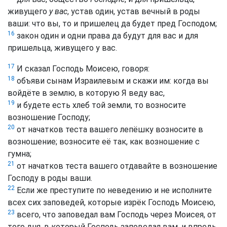
живущего
у вас
, устав один, устав вечный в роды
ваши: что вы, то и пришелец да будет пред Господом;
16
закон один и одни права да будут для вас и для
пришельца, живущего у вас.
17
И сказал Господь Моисею, говоря:
18
объяви сынам Израилевым и скажи им: когда вы
войдёте в землю, в которую Я веду вас,
19
и будете есть хлеб той земли, то возносите
возношение Господу;
20
от начатков теста вашего лепёшку возносите в
возношение; возносите её так, как возношение с
гумна;
21
от начатков теста вашего отдавайте в возношение
Господу в роды ваши.
22
Если же преступите по неведению и не исполните
всех сих заповедей, которые изрёк Господь Моисею,
23
всего, что заповедал вам Господь через Моисея, от
того дня, в который Господь заповедал вам, и впредь