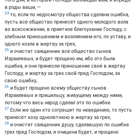
в роды ваши, —
24
то, если по недосмотру общества сделана ошибка,
пусть всё общество принесёт одного молодого вола
во всесожжение, в приятное благоухание Господу, с
хлебным приношением и возлиянием его, по уставу, и
одного козла в жертву за грех;
25
и очистит священник всё общество сынов
Израилевых, и будет прощено им, ибо это была
ошибка, и они принесли приношение своё в жертву
Господу, и жертву за грех свой пред Господом, за
свою ошибку;
26
и будет прощено всему обществу сынов
Израилевых и пришельцу, живущему между ними,
потому что весь народ сделал это по ошибке.
27
Если же один кто согрешит по неведению, то пусть
принесёт козу однолетнюю в жертву за грех;
28
и очистит священник душу, сделавшую по ошибке
грех пред Господом, и очищена будет, и прощено