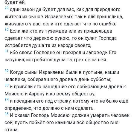
будет ей;
29
один закон да будет для вас, как для природного
жителя из сынов Израилевых, так и для пришельца,
живущего у вас, если кто сделает что по ошибке.
30
Если же кто из туземцев или из пришельцев
сделает что дерзкою рукою, то он хулит Господа:
истребится душа та из народа своего,
31
ибо слово Господне он презрел и заповедь Его
нарушил; истребится душа та; грех её на ней.
32
Когда сыны Израилевы были в пустыне, нашли
человека, собиравшего дрова в день субботы;
33
и привели его нашедшие его собирающим дрова к
Моисею и Аарону и ко всему обществу;
34
и посадили его под стражу, потому что не было ещё
определено, что должно с ним сделать.
35
И сказал Господь Моисею: должен умереть человек
сей; пусть побьёт его камнями всё общество вне
стана.