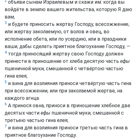
2
объяви сынам Израилевым и скажи им: когда вы
войдёте в землю вашего жительства, которую Я даю
вам,
3
и будете приносить жертву Господу, всесожжение,
или жертву заколаемую, от волов и овец, во
исполнение обета, или по усердию, или в праздники
ваши, дабы сделать приятное благоухание Господу, —
4
тогда приносящий жертву свою Господу должен
принести в приношение от хлеба десятую часть
ефы
пшеничной муки, смешанной с четвёртою частью
гина елея;
5
и вина для возлияния приноси четвёртую часть гина
при всесожжении, или при заколаемой жертве, на
каждого агнца.
6
А принося овна, приноси в приношение хлебное две
десятых части
ефы
пшеничной муки, смешанной с
третьею частью гина елея;
7
и вина для возлияния приноси третью часть гина в
приятное благоухание Господу.