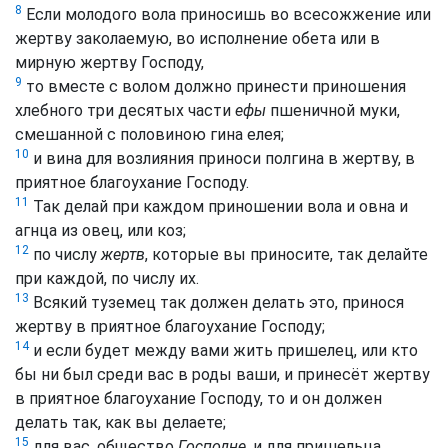
8
Если молодого вола приносишь во всесожжение или
жертву заколаемую, во исполнение обета или в
мирную жертву Господу,
9
то вместе с волом должно принести приношения
хлебного три десятых части
ефы
пшеничной муки,
смешанной с половиною гина елея;
10
и вина для возлияния приноси полгина в жертву, в
приятное благоухание Господу.
11
Так делай при каждом приношении вола и овна и
агнца из овец, или коз;
12
по числу
жертв
, которые вы приносите, так делайте
при каждой, по числу их.
13
Всякий туземец так должен делать это, принося
жертву в приятное благоухание Господу;
14
и если будет между вами жить пришелец, или кто
бы ни был среди вас в роды ваши, и принесёт жертву
в приятное благоухание Господу, то и он должен
делать так, как вы делаете;
15
для вас, общество
Господне
, и для пришельца,