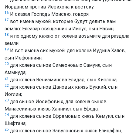
Иорданом против Иерихона к востоку.
16
И сказал Господь Моисею, говоря:
17
вот имена мужей, которые будут делить вам
землю: Елеазар священник и Иисус, сын Навин;
18
и по одному князю от колена возьмите для раздела
земли.
19
И вот имена сих мужей: для колена Иудина Халев,
сын Иефонниин;
20
для колена сынов Симеоновых Самуил, сын
Аммиуда;
21
для колена Вениаминова Елидад, сын Кислона;
22
для колена сынов Дановых князь Буккий, сын
Иоглии;
23
для сынов Иосифовых, для колена сынов
Манассииных князь Ханниил, сын Ефода;
24
для колена сынов Ефремовых князь Кемуил, сын
Шифтана;
25
для колена сынов Завулоновых князь Елицафан,