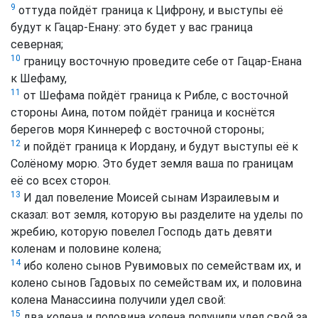
9
оттуда пойдёт граница к Цифрону, и выступы её
будут к Гацар-Енану: это будет у вас граница
северная;
10
границу восточную проведите себе от Гацар-Енана
к Шефаму,
11
от Шефама пойдёт граница к Рибле, с восточной
стороны Аина, потом пойдёт граница и коснётся
берегов моря Киннереф с восточной стороны;
12
и пойдёт граница к Иордану, и будут выступы её к
Солёному морю. Это будет земля ваша по границам
её со всех сторон.
13
И дал повеление Моисей сынам Израилевым и
сказал: вот земля, которую вы разделите на уделы по
жребию, которую повелел Господь дать девяти
коленам и половине колена;
14
ибо колено сынов Рувимовых по семействам их, и
колено сынов Гадовых по семействам их, и половина
колена Манассиина получили удел свой:
15
два колена и половина колена получили удел свой за