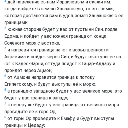
2
дай повеление сынам Израилевым и скажи им:
когда войдёте в землю Ханаанскую, то вот земля,
которая достанется вам в удел, земля Ханаанская с её
границами:
3
южная сторона будет у вас от пустыни Син, подле
Едома, и пойдёт у вас южная граница от конца
Солёного моря с востока,
4
и направится граница на юг к возвышенности
Акравима и пойдёт через Син, и будут выступы её на
юг к Кадес-Варни, оттуда пойдёт к Гацар-Аддару и
пройдёт через Ацмон;
5
от Ацмона направится граница к потоку
Египетскому, и будут выступы её к морю;
6
а границею западною будет у вас великое море: это
будет у вас граница к западу;
7
к северу же будет у вас граница: от великого моря
проведите её к горе Ор,
8
от горы Ор проведите к Емафу, и будут выступы
границы к Цедаду;