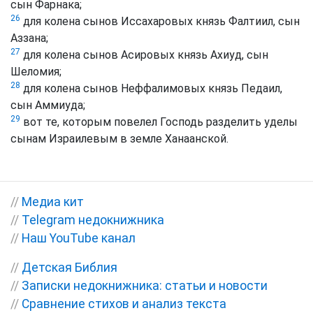
сын Фарнака;
26
для колена сынов Иссахаровых князь Фалтиил, сын
Аззана;
27
для колена сынов Асировых князь Ахиуд, сын
Шеломия;
28
для колена сынов Неффалимовых князь Педаил,
сын Аммиуда;
29
вот те, которым повелел Господь разделить уделы
сынам Израилевым в земле Ханаанской.
//
Медиа кит
//
Telegram недокнижника
//
Наш YouTube канал
//
Детская Библия
//
Записки недокнижника: статьи и новости
//
Сравнение стихов и анализ текста