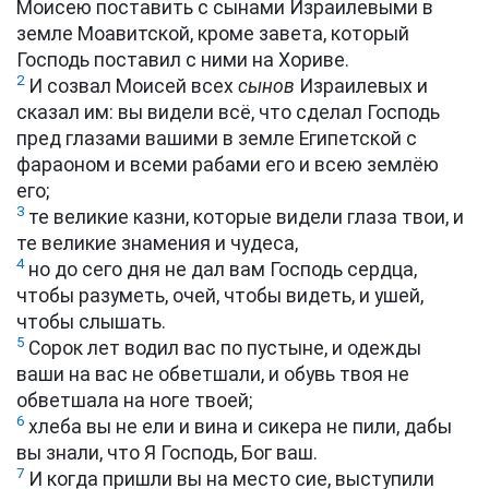
Моисею поставить с сынами Израилевыми в
земле Моавитской, кроме завета, который
Господь поставил с ними на Хориве.
2
И созвал Моисей всех
сынов
Израилевых и
сказал им: вы видели всё, что сделал Господь
пред глазами вашими в земле Египетской с
фараоном и всеми рабами его и всею землёю
его;
3
те великие казни, которые видели глаза твои, и
те великие знамения и чудеса,
4
но до сего дня не дал вам Господь сердца,
чтобы разуметь, очей, чтобы видеть, и ушей,
чтобы слышать.
5
Сорок лет водил вас по пустыне, и одежды
ваши на вас не обветшали, и обувь твоя не
обветшала на ноге твоей;
6
хлеба вы не ели и вина и сикера не пили, дабы
вы знали, что Я Господь, Бог ваш.
7
И когда пришли вы на место сие, выступили