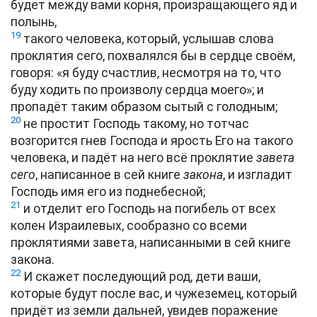
будет между вами корня, произращающего яд и
полынь,
19
такого человека, который, услышав слова
проклятия сего, похвалялся бы в сердце своём,
говоря: «я буду счастлив, несмотря на то, что
буду ходить по произволу сердца моего»; и
пропадёт таким образом сытый с голодным;
20
не простит Господь такому, но тотчас
возгорится гнев Господа и ярость Его на такого
человека, и падёт на него всё проклятие
завета
сего
, написанное в сей книге
закона
, и изгладит
Господь имя его из поднебесной;
21
и отделит его Господь на погибель от всех
колен Израилевых, сообразно со всеми
проклятиями завета, написанными в сей книге
закона.
22
И скажет последующий род, дети ваши,
которые будут после вас, и чужеземец, который
придёт из земли дальней, увидев поражение