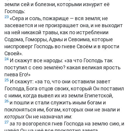
земли сей и болезни, которыми изнурит её
Господь:
23
«Сера и соль, пожарище — вся земля; не
засевается и не произращает она, и не выходит
на ней никакой травы, как по истреблении
Содома, Гоморры, Адмы и Севоима, которые
ниспроверг Господь во гневе Своём и в ярости
Своей».
24
И скажут все народы: «за что Господь так
поступил с сею землёю? какая великая ярость
гнева Его!»
25
И скажут: «за то, что они оставили завет
Господа, Бога отцов своих, который Он поставил
с ними, когда вывел их из земли Египетской,
26
и пошли и стали служить иным богам и
поклоняться им, богам, которых они не знали и
которых
Он не назначал им:
27
за то
возгорелся гнев Господа на землю сию, и
навёл Он на неё все проклятия
завета
,