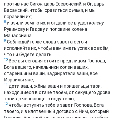
против нас Сигон, царь Есевонский, и Ог, царь
Васанский, чтобы сразиться
с нами
, и мы
поразили их;
8
и взяли землю их, и отдали её в удел
колену
Рувимову и Гадову и половине колена
Манассиина.
9
Соблюдайте же слова завета сего и
исполняйте их, чтобы вам иметь успех во всём,
что ни будете делать.
10
Все вы сегодня стоите пред лицом Господа,
Бога вашего, начальники колен ваших,
старейшины ваши, надзиратели ваши, все
Израильтяне,
11
дети ваши, жёны ваши и пришельцы твои,
находящиеся в стане твоём, от секущего дрова
твои до черпающего воду твою,
12
чтобы вступить тебе в завет Господа, Бога
твоего, и в клятвенный договор с Ним, который
Господь, Бог твой, сегодня поставляет с тобою,