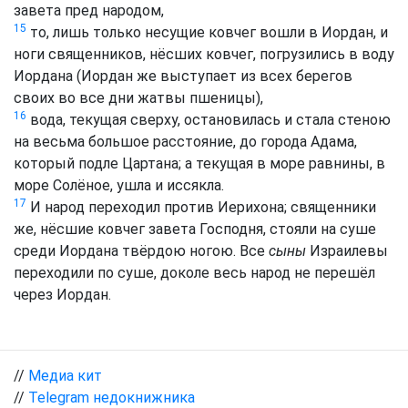
завета пред народом,
15
то, лишь только несущие ковчег вошли в Иордан, и
ноги священников, нёсших ковчег, погрузились в воду
Иордана (Иордан же выступает из всех берегов
своих во все дни жатвы пшеницы),
16
вода, текущая сверху, остановилась и стала стеною
на весьма большое расстояние, до города Адама,
который подле Цартана; а текущая в море равнины, в
море Солёное, ушла и иссякла.
17
И народ переходил против Иерихона; священники
же, нёсшие ковчег завета Господня, стояли на суше
среди Иордана твёрдою ногою. Все
сыны
Израилевы
переходили по суше, доколе весь народ не перешёл
через Иордан.
//
Медиа кит
//
Telegram недокнижника