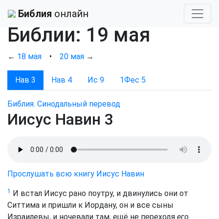
Ежедневное чтение
Библия
онлайн
Библии: 19 мая
←
18 мая
•
20 мая
→
Нав 3
Нав 4
Ис 9
1Фес 5
Библия. Синодальный перевод
Иисус Навин 3
Прослушать всю книгу Иисус Навин
1
И встал Иисус рано поутру, и двинулись они от
Ситтима и пришли к Иордану, он и все сыны
Израилевы, и ночевали там, ещё не переходя
его
.