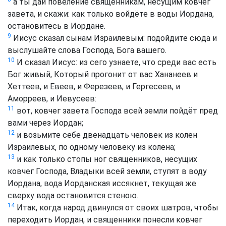
а ты дай повеление священникам, несущим ковчег
завета, и скажи: как только войдёте в воды Иордана,
остановитесь в Иордане.
9
Иисус сказал сынам Израилевым: подойдите сюда и
выслушайте слова Господа, Бога вашего.
10
И сказал Иисус: из сего узнаете, что среди вас есть
Бог живый, Который прогонит от вас Хананеев и
Хеттеев, и Евеев, и Ферезеев, и Гергесеев, и
Аморреев, и Иевусеев:
11
вот, ковчег завета Господа всей земли пойдёт пред
вами через Иордан;
12
и возьмите себе двенадцать человек из колен
Израилевых, по одному человеку из колена;
13
и как только стопы ног священников, несущих
ковчег Господа, Владыки всей земли, ступят в воду
Иордана, вода Иорданская иссякнет, текущая же
сверху вода остановится стеною.
14
Итак, когда народ двинулся от своих шатров, чтобы
переходить Иордан, и священники понесли ковчег