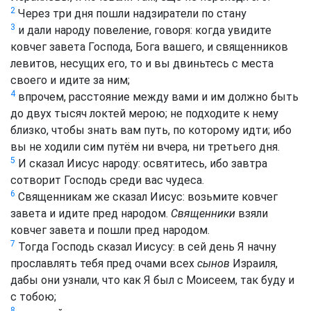
2
Через три дня пошли надзиратели по стану
3
и дали народу повеление, говоря: когда увидите
ковчег завета Господа, Бога вашего, и священников
левитов, несущих его, то и вы двиньтесь с места
своего и идите за ним;
4
впрочем, расстояние между вами и им должно быть
до двух тысяч локтей мерою; не подходите к нему
близко, чтобы знать вам путь, по которому идти; ибо
вы не ходили сим путём ни вчера, ни третьего дня.
5
И сказал Иисус народу: освятитесь, ибо завтра
сотворит Господь среди вас чудеса.
6
Священникам же сказал Иисус: возьмите ковчег
завета и идите пред народом.
Священники
взяли
ковчег завета и пошли пред народом.
7
Тогда Господь сказал Иисусу: в сей день Я начну
прославлять тебя пред очами всех
сынов
Израиля,
дабы они узнали, что как Я был с Моисеем, так буду и
с тобою;
8