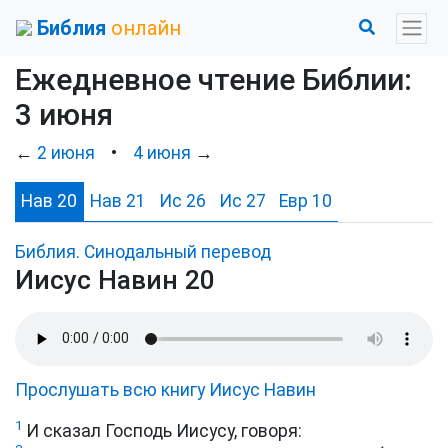
Библия
онлайн
Ежедневное чтение Библии:
3 июня
←
2 июня
•
4 июня
→
Нав 20
Нав 21
Ис 26
Ис 27
Евр 10
Библия. Синодальный перевод
Иисус Навин 20
Прослушать всю книгу Иисус Навин
1
И сказал Господь Иисусу, говоря: