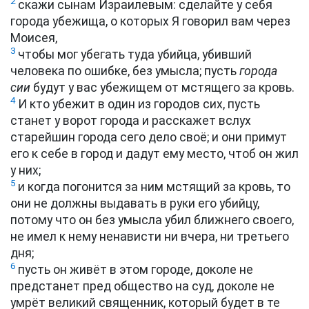
2
скажи сынам Израилевым: сделайте у себя
города убежища, о которых Я говорил вам через
Моисея,
3
чтобы мог убегать туда убийца, убивший
человека по ошибке, без умысла; пусть
города
сии
будут у вас убежищем от мстящего за кровь.
4
И кто убежит в один из городов сих, пусть
станет у ворот города и расскажет вслух
старейшин города сего дело своё; и они примут
его к себе в город и дадут ему место, чтоб он жил
у них;
5
и когда погонится за ним мстящий за кровь, то
они не должны выдавать в руки его убийцу,
потому что он без умысла убил ближнего своего,
не имел к нему ненависти ни вчера, ни третьего
дня;
6
пусть он живёт в этом городе, доколе не
предстанет пред общество на суд, доколе не
умрёт великий священник, который будет в те