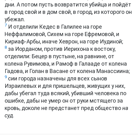
дни. А потом пусть возвратится убийца и пойдёт
в город свой и в дом свой, в город, из которого он
убежал.
7
И отделили Кедес в Галилее на горе
Неффалимовой, Сихем на горе Ефремовой, и
Кириаф-Арбы, иначе Хеврон, на горе Иудиной;
8
за Иорданом, против Иерихона к востоку,
отделили: Бецер в пустыне, на равнине, от
колена Рувимова, и Рамоф в Галааде от колена
Гадова, и Голан в Васане от колена Манассиина;
9
сии города назначены для всех сынов
Израилевых и для пришельцев, живущих у них,
дабы убегал туда всякий, убивший человека по
ошибке, дабы не умер он от руки мстящего за
кровь, доколе не предстанет пред общество
на
суд
.