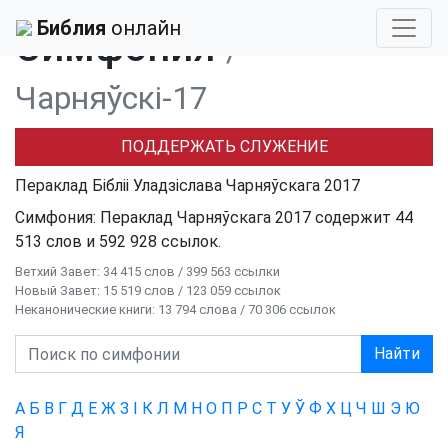
Библия
›
Симфония
› Чарняўскі-17
Библия
онлайн
Симфония
/
Чарняўскі-17
ПОДДЕРЖАТЬ СЛУЖЕНИЕ
Пераклад Бібліі Уладзіслава Чарняўскага 2017
Симфония: Пераклад Чарняўскага 2017 содержит 44
513 слов и 592 928 ссылок.
Ветхий Завет: 34 415 слов / 399 563 ссылки
Новый Завет: 15 519 слов / 123 059 ссылок
Неканонические книги: 13 794 слова / 70 306 ссылок
Найти
А
Б
В
Г
Д
Е
Ж
З
І
К
Л
М
Н
О
П
Р
С
Т
У
Ў
Ф
Х
Ц
Ч
Ш
Э
Ю
Я