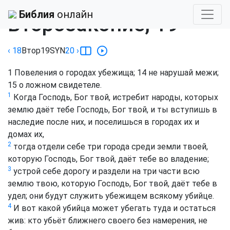
Библия
›
Синодальный
Библия
онлайн
Второзаконие, 19
‹ 18
Втор
19
SYN
20
›
1
Повеления о городах убежища;
14
не нарушай межи;
15
о ложном свидетеле.
1
Когда Господь, Бог твой, истребит народы, которых
землю даёт тебе Господь, Бог твой, и ты вступишь в
наследие после них, и поселишься в городах их и
домах их,
2
тогда отдели себе три города среди земли твоей,
которую Господь, Бог твой, даёт тебе во владение;
3
устрой себе дорогу и раздели на три части всю
землю твою, которую Господь, Бог твой, даёт тебе в
удел; они будут служить убежищем всякому убийце.
4
И вот какой убийца может убегать туда и остаться
жив: кто убьёт ближнего своего без намерения, не