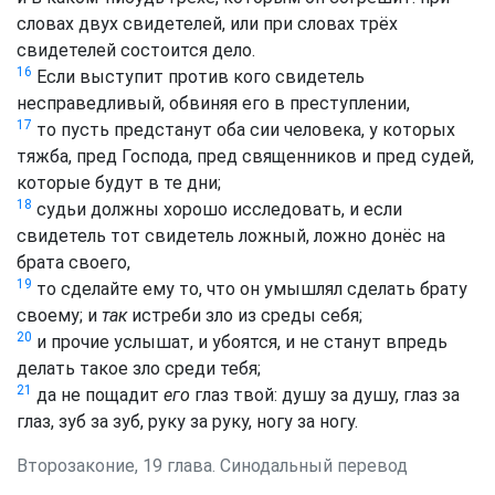
словах двух свидетелей, или при словах трёх
свидетелей состоится дело.
16
Если выступит против кого свидетель
несправедливый, обвиняя его в преступлении,
17
то пусть предстанут оба сии человека, у которых
тяжба, пред Господа, пред священников и пред судей,
которые будут в те дни;
18
судьи должны хорошо исследовать, и если
свидетель тот свидетель ложный, ложно донёс на
брата своего,
19
то сделайте ему то, что он умышлял сделать брату
своему; и
так
истреби зло из среды себя;
20
и прочие услышат, и убоятся, и не станут впредь
делать такое зло среди тебя;
21
да не пощадит
его
глаз твой: душу за душу, глаз за
глаз, зуб за зуб, руку за руку, ногу за ногу.
Второзаконие, 19 глава. Синодальный перевод