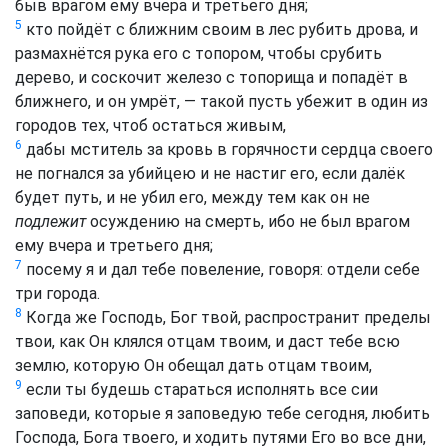
быв врагом ему вчера и третьего дня;
5
кто пойдёт с ближним своим в лес рубить дрова, и
размахнётся рука его с топором, чтобы срубить
дерево, и соскочит железо с топорища и попадёт в
ближнего, и он умрёт, — такой пусть убежит в один из
городов тех, чтоб остаться живым,
6
дабы мститель за кровь в горячности сердца своего
не погнался за убийцею и не настиг его, если далёк
будет путь, и не убил его, между тем как он не
подлежит
осуждению на смерть, ибо не был врагом
ему вчера и третьего дня;
7
посему я и дал тебе повеление, говоря: отдели себе
три города.
8
Когда же Господь, Бог твой, распространит пределы
твои, как Он клялся отцам твоим, и даст тебе всю
землю, которую Он обещал дать отцам твоим,
9
если ты будешь стараться исполнять все сии
заповеди, которые я заповедую тебе сегодня, любить
Господа, Бога твоего, и ходить путями Его во все дни,