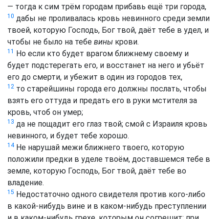
— тогда к сим трём городам прибавь ещё три города,
10
дабы не проливалась кровь невинного среди земли
твоей, которую Господь, Бог твой, даёт тебе в удел, и
чтобы не было на тебе
вины
крови.
11
Но если кто будет врагом ближнему своему и
будет подстерегать его, и восстанет на него и убьёт
его до смерти, и убежит в один из городов тех,
12
то старейшины города его должны послать, чтобы
взять его оттуда и предать его в руки мстителя за
кровь, чтоб он умер;
13
да не пощадит его глаз твой; смой с Израиля кровь
невинного, и будет тебе хорошо.
14
Не нарушай межи ближнего твоего, которую
положили предки в уделе твоём, доставшемся тебе в
земле, которую Господь, Бог твой, даёт тебе во
владение.
15
Недостаточно одного свидетеля против кого-либо
в какой-нибудь вине и в каком-нибудь преступлении
и в каком-нибудь грехе, которым он согрешит: при