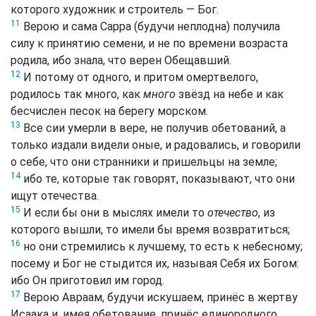
которого художник и строитель — Бог.
11
Верою и сама Сарра (будучи неплодна) получила
силу к принятию семени, и не по времени возраста
родила, ибо знала, что верен Обещавший.
12
И потому от одного, и притом омертвелого,
родилось так много, как
много
звёзд на небе и как
бесчислен песок на берегу морском.
13
Все сии умерли в вере, не получив обетований, а
только издали видели оные, и радовались, и говорили
о себе, что они странники и пришельцы на земле;
14
ибо те, которые так говорят, показывают, что они
ищут отечества.
15
И если бы они в мыслях имели то
отечество
, из
которого вышли, то имели бы время возвратиться;
16
но они стремились к лучшему, то есть к небесному;
посему и Бог не стыдится их, называя Себя их Богом:
ибо Он приготовил им город.
17
Верою Авраам, будучи искушаем, принёс в жертву
Исаака и, имея обетование, принёс единородного,