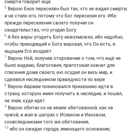
смерти говорит ещё.
5
Верою Енох переселён был так, что не видел смерти;
и не стало его, потому что Бог переселил его. Ибо
прежде переселения своего получил он
свидетельство, что угодил Богу.
6
А без веры угодить Богу невозможно; ибо надобно,
чтобы приходящий к Богу веровал, что Он есть, и
ищущим Его воздаёт.
7
Верою Ной, получив откровение о том, что ещё не
было видимо, благоговея, приготовил ковчег для
спасения дома своего; ею осудил
он весь
мир, и
сделался наследником праведности по вере.
8
Верою Авраам повиновался призванию идти в
страну, которую имел получить в наследие, и пошёл,
не зная, куда идёт.
9
Верою обитал он на земле обетованной, как на
чужой, и жил в шатрах с Исааком и Иаковом,
сонаследниками того же обетования;
10
ибо он ожидал города, имеющего основание,