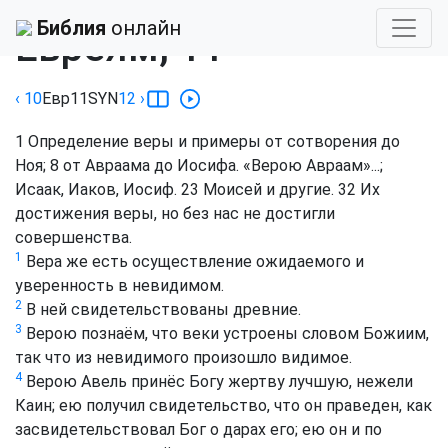
Библия
›
Синодальный
Библия
онлайн
Евреям, 11
‹ 10
Евр
11
SYN
12
›
1
Определение веры и примеры от сотворения до
Ноя;
8
от Авраама до Иосифа. «Верою Авраам»...;
Исаак, Иаков, Иосиф.
23
Моисей и другие.
32
Их
достижения веры, но без нас не достигли
совершенства.
1
Вера же есть осуществление ожидаемого и
уверенность в невидимом.
2
В ней свидетельствованы древние.
3
Верою познаём, что веки устроены словом Божиим,
так что из невидимого произошло видимое.
4
Верою Авель принёс Богу жертву лучшую, нежели
Каин; ею получил свидетельство, что он праведен, как
засвидетельствовал Бог о дарах его; ею он и по