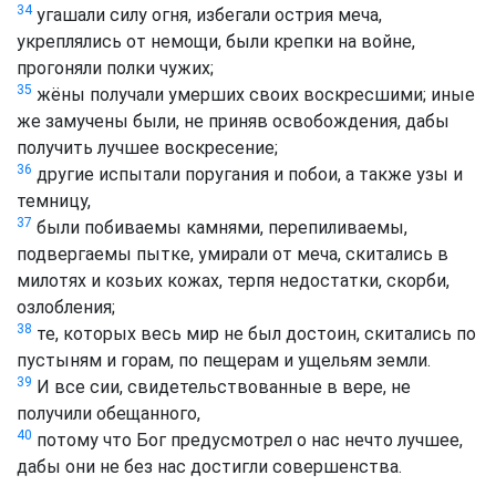
34
угашали силу огня, избегали острия меча,
укреплялись от немощи, были крепки на войне,
прогоняли полки чужих;
35
жёны получали умерших своих воскресшими; иные
же замучены были, не приняв освобождения, дабы
получить лучшее воскресение;
36
другие испытали поругания и побои, а также узы и
темницу,
37
были побиваемы камнями, перепиливаемы,
подвергаемы пытке, умирали от меча, скитались в
милотях и козьих кожах, терпя недостатки, скорби,
озлобления;
38
те, которых весь мир не был достоин, скитались по
пустыням и горам, по пещерам и ущельям земли.
39
И все сии, свидетельствованные в вере, не
получили обещанного,
40
потому что Бог предусмотрел о нас нечто лучшее,
дабы они не без нас достигли совершенства.