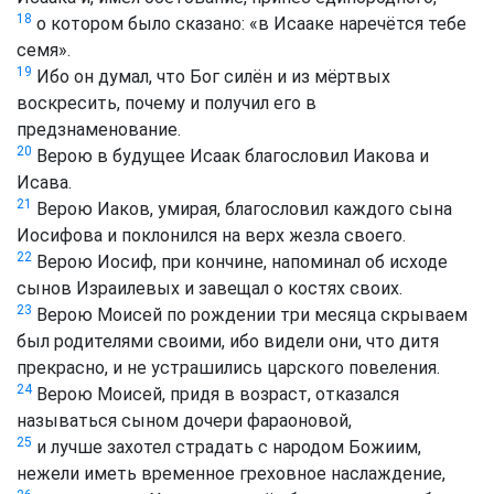
18
о котором было сказано: «в Исааке наречётся тебе
семя».
19
Ибо он думал, что Бог силён и из мёртвых
воскресить, почему и получил его в
предзнаменование.
20
Верою в будущее Исаак благословил Иакова и
Исава.
21
Верою Иаков, умирая, благословил каждого сына
Иосифова и поклонился на верх жезла своего.
22
Верою Иосиф, при кончине, напоминал об исходе
сынов Израилевых и завещал о костях своих.
23
Верою Моисей по рождении три месяца скрываем
был родителями своими, ибо видели они, что дитя
прекрасно, и не устрашились царского повеления.
24
Верою Моисей, придя в возраст, отказался
называться сыном дочери фараоновой,
25
и лучше захотел страдать с народом Божиим,
нежели иметь временное греховное наслаждение,