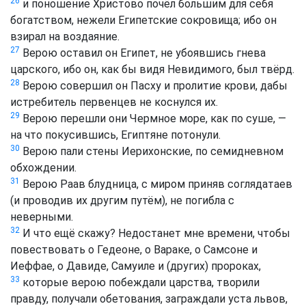
26
и поношение Христово почёл большим для себя
богатством, нежели Египетские сокровища; ибо он
взирал на воздаяние.
27
Верою оставил он Египет, не убоявшись гнева
царского, ибо он, как бы видя Невидимого, был твёрд.
28
Верою совершил он Пасху и пролитие крови, дабы
истребитель первенцев не коснулся их.
29
Верою перешли они Чермное море, как по суше, —
на что покусившись, Египтяне потонули.
30
Верою пали стены Иерихонские, по семидневном
обхождении.
31
Верою Раав блудница, с миром приняв соглядатаев
(и проводив их другим путём), не погибла с
неверными.
32
И что ещё скажу? Недостанет мне времени, чтобы
повествовать о Гедеоне, о Вараке, о Самсоне и
Иеффае, о Давиде, Самуиле и (других) пророках,
33
которые верою побеждали царства, творили
правду, получали обетования, заграждали уста львов,