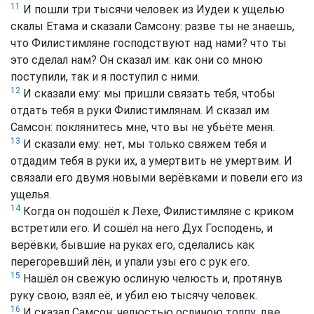
11
И пошли три тысячи человек из Иудеи к ущелью
скалы Етама и сказали Самсону: разве ты не знаешь,
что Филистимляне господствуют над нами? что ты
это сделал нам? Он сказал им: как они со мною
поступили, так и я поступил с ними.
12
И сказали ему: мы пришли связать тебя, чтобы
отдать тебя в руки Филистимлянам. И сказал им
Самсон: поклянитесь мне, что вы не убьёте меня.
13
И сказали ему: нет, мы только свяжем тебя и
отдадим тебя в руки их, а умертвить не умертвим. И
связали его двумя новыми верёвками и повели его из
ущелья.
14
Когда он подошёл к Лехе, Филистимляне с криком
встретили его. И сошёл на него Дух Господень, и
верёвки, бывшие на руках его, сделались как
перегоревший лён, и упали узы его с рук его.
15
Нашёл он свежую ослиную челюсть и, протянув
руку свою, взял её, и убил ею тысячу человек.
16
И сказал Самсон: челюстью ослиною толпу, две