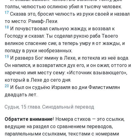
толпы, челюстью ослиною убил я тысячу человек.
17
Сказав это, бросил челюсть из руки своей и назвал
то место: Рамаф-Лехи.
18
И почувствовал сильную жажду, и воззвал к
Господу и сказал: Ты соделал рукою раба Твоего
великое спасение сие; а теперь умру я от жажды, и
попаду в руки необрезанных.
19
И разверз Бог ямину в Лехе, и потекла из неё вода.
Он напился, и возвратился дух его, и он ожил; оттого и
наречено имя месту сему: «Источник взывающего»,
который в Лехе до сего дня.
20
И был он судьёю Израиля во дни Филистимлян
двадцать лет.
Судьи, 15 глава. Синодальный перевод
Обратите внимание
! Номера стихов — это ссылки,
ведущие на раздел со сравнением переводов,
параллельными ссылками, текстами с номерами