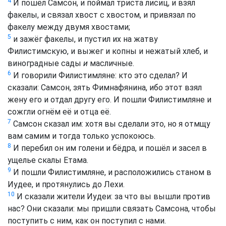
4
И пошёл Самсон, и поймал триста лисиц, и взял
факелы, и связал хвост с хвостом, и привязал по
факелу между двумя хвостами;
5
и зажёг факелы, и пустил их на жатву
Филистимскую, и выжег и копны и нежатый хлеб, и
виноградные сады
и
масличные.
6
И говорили Филистимляне: кто это сделал? И
сказали: Самсон, зять Фимнафянина, ибо этот взял
жену его и отдал другу его. И пошли Филистимляне и
сожгли огнём её и отца её.
7
Самсон сказал им: хотя вы сделали это, но я отмщу
вам самим и тогда только успокоюсь.
8
И перебил он им голени и бёдра, и пошёл и засел в
ущелье скалы Етама.
9
И пошли Филистимляне, и расположились станом в
Иудее, и протянулись до Лехи.
10
И сказали жители Иудеи: за что вы вышли против
нас? Они сказали: мы пришли связать Самсона, чтобы
поступить с ним, как он поступил с нами.