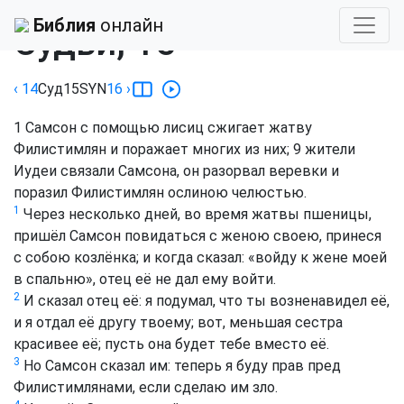
Библия
›
Синодальный
Библия
онлайн
Судьи, 15
‹ 14
Суд
15
SYN
16
›
1
Самсон с помощью лисиц сжигает жатву
Филистимлян и поражает многих из них;
9
жители
Иудеи связали Самсона, он разорвал веревки и
поразил Филистимлян ослиною челюстью.
1
Через несколько дней, во время жатвы пшеницы,
пришёл Самсон повидаться с женою своею, принеся
с собою козлёнка; и когда сказал: «войду к жене моей
в спальню», отец её не дал ему войти.
2
И сказал отец её: я подумал, что ты возненавидел её,
и я отдал её другу твоему; вот, меньшая сестра
красивее её; пусть она будет тебе вместо её.
3
Но Самсон сказал им: теперь я буду прав пред
Филистимлянами, если сделаю им зло.