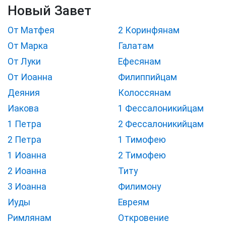
Новый Завет
От Матфея
2 Коринфянам
От Марка
Галатам
От Луки
Ефесянам
От Иоанна
Филиппийцам
Деяния
Колоссянам
Иакова
1 Фессалоникийцам
1 Петра
2 Фессалоникийцам
2 Петра
1 Тимофею
1 Иоанна
2 Тимофею
2 Иоанна
Титу
3 Иоанна
Филимону
Иуды
Евреям
Римлянам
Откровение