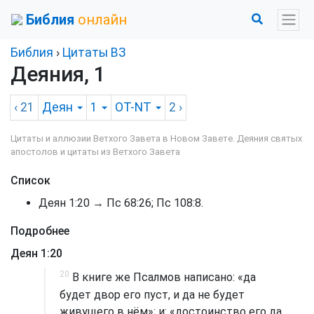
Библия
онлайн
Библия
›
Цитаты ВЗ
Деяния, 1
‹ 21
Деян
1
OT-NT
2
›
Цитаты и аллюзии Ветхого Завета в Новом Завете. Деяния святых
апостолов и цитаты из Ветхого Завета
Список
Деян 1:20
→
Пс 68:26
;
Пс 108:8
.
Подробнее
Деян 1:20
20
В книге же Псалмов написано: «да
будет двор его пуст, и да не будет
живущего в нём»; и: «достоинство его да