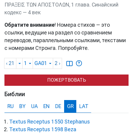
ΠΡΑΞΕΙΣ ΤΩΝ ΑΠΟΣΤΟΛΩΝ, 1 глава. Синайский
кодекс — 4 век
Обратите внимание
! Номера стихов — это
ссылки, ведущие на раздел со сравнением
переводов, параллельными ссылками, текстами
с номерами Стронга. Попробуйте.
‹ 21
1
GA01
2
›
ПОЖЕРТВОВАТЬ
Библии
RU
BY
UA
EN
DE
GR
LAT
Textus Receptus 1550 Stephanus
Textus Receptus 1598 Beza