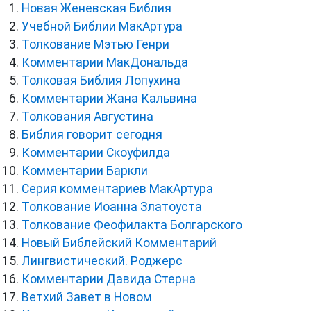
Новая Женевская Библия
Учебной Библии МакАртура
Толкование Мэтью Генри
Комментарии МакДональда
Толковая Библия Лопухина
Комментарии Жана Кальвина
Толкования Августина
Библия говорит сегодня
Комментарии Скоуфилда
Комментарии Баркли
Серия комментариев МакАртура
Толкование Иоанна Златоуста
Толкование Феофилакта Болгарского
Новый Библейский Комментарий
Лингвистический. Роджерс
Комментарии Давида Стерна
Ветхий Завет в Новом