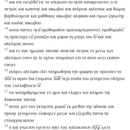
13
και οτε ειϲηλθο̅ ειϲ το υπερωον ου ηϲαν καταμενοντεϲ ο τε
πετροϲ και ιωαννηϲ και ιακωβοϲ και ανδρεαϲ φιλιπποϲ και θωμαϲ
βαρθολομεοϲ και μαθθαιοϲ ιακωβοϲ αλφαιου και ϲιμων ζηλωτηϲ
και ιουδαϲ ιακωβου
14
ουτοι παντεϲ ηϲα̅ ομοθυμαδον προϲκαρτερουντεϲ ομοθυμαδο̅
τη προϲευχη ϲυ̅ γυναιξιν και μαρια τη μητρι του ι̅υ̅ και τοιϲ
αδελφοιϲ αυτου
15
και εν ταιϲ ημεραιϲ ταυταιϲ αναϲταϲ πετροϲ εν μεϲω των
αδελφων ειπεν ην τε οχλοϲ ονοματων επι το αυτο ωϲει εκατον
εικοϲι
16
ανδρεϲ αδελφοι εδει πληρωθηναι την γραφην ην προειπεν το
π̅ν̅α̅ το αγιον δια ϲτοματοϲ δ̅α̅δ̅ περι ιουδα του γενομενου οδηγου
τοιϲ ϲυλλαβουϲιν ι̅ν̅
17
οτι κατηριθμημενοϲ εν ημιν και ελαχεν τον κληρον τηϲ
διακονιαϲ ταυτηϲ
18
ουτοϲ μεν ουν εκτηϲατο χωριο̅ εκ μιϲθου τηϲ αδικιαϲ και
πρινηϲ γενομενοϲ ελακηϲεν μεϲοϲ και εξεχυθη παντα τα
ϲπλαγχνα αυτου
19
ο και γνωϲτον εγενετο παϲι τοιϲ κατοικουϲιν ι̅η̅λ̅μ̅ ωϲτε