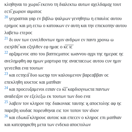
κληθηναι το χωριο̅ εκεινο τη διαλεκτω αυτων αχελδαμαχ τουτ
εϲτι̅ χωριον αιματοϲ
20
γεγραπται γαρ εν βιβλω ψαλμων γενηθητω η επαυλιϲ αυτου
ερημοϲ και μη εϲτω ο κατοικων εν αυτη και την επιϲκοπην αυτου
λαβετω ετεροϲ
21
δι ουν των ϲυνελθοντων ημιν ανδρων εν παντι χρονω ω
ειϲηλθε̅ και εξηλθεν εφ ημαϲ ο κ̅ϲ̅ ι̅ϲ̅
22
αρξαμενοϲ απο του βαπτιϲματοϲ ιωαννου αχρι τηϲ ημεραϲ ηϲ
ανελημφθη αφ ημων μαρτυρα τηϲ αναϲταϲεωϲ αυτου ϲυν ημιν
γενεϲθαι ενα τουτων
23
και εϲτηϲα̅ δυο ιωϲηφ τον καλουμενον βαρϲαββαν οϲ
επεκληθη ιουϲτοϲ και ματθιαν
24
και προϲευξαμενοι ειπαν ϲυ κ̅ε̅ καρδιογνωϲτα παντων
αναδειξον ον εξελεξω εκ τουτων των δυο ενα
25
λαβειν τον κληρον τηϲ διακονιαϲ ταυτηϲ ϗ αποϲτοληϲ αφ ηϲ
παρεβη ιουδαϲ πορευθηναι ειϲ τον τοπον τον ιδιον
26
και εδωκα̅ κληρουϲ αυτοιϲ και επεϲεν ο κληροϲ επι ματθιαν
και κατεψηφιϲθη μετα των ενδεκα αποϲτολων