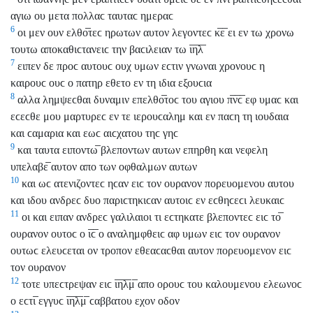
αγιω ου μετα πολλαϲ ταυταϲ ημεραϲ
6
οι μεν ουν ελθο̅τεϲ ηρωτων αυτον λεγοντεϲ κ̅ε̅ ει εν τω χρονω
τουτω αποκαθιϲτανειϲ την βαϲιλειαν τω ι̅η̅λ̅
7
ειπεν δε προϲ αυτουϲ ουχ υμων εϲτιν γνωναι χρονουϲ η
καιρουϲ ουϲ ο πατηρ εθετο εν τη ιδια εξουϲια
8
αλλα λημψεϲθαι δυναμιν επελθο̅τοϲ του αγιου π̅ν̅ϲ̅ εφ υμαϲ και
εϲεϲθε μου μαρτυρεϲ εν τε ιερουϲαλημ και εν παϲη τη ιουδαια
και ϲαμαρια και εωϲ αιϲχατου τηϲ γηϲ
9
και ταυτα ειποντω̅ βλεποντων αυτων επηρθη και νεφελη
υπελαβε̅ αυτον απο των οφθαλμων αυτων
10
και ωϲ ατενιζοντεϲ ηϲαν ειϲ τον ουρανον πορευομενου αυτου
και ιδου ανδρεϲ δυο παριϲτηκιϲαν αυτοιϲ εν εϲθηϲεϲι λευκαιϲ
11
οι και ειπαν ανδρεϲ γαλιλαιοι τι εϲτηκατε βλεποντεϲ ειϲ το̅
ουρανον ουτοϲ ο ι̅ϲ̅ ο αναλημφθειϲ αφ υμων ειϲ τον ουρανον
ουτωϲ ελευϲεται ον τροπον εθεαϲαϲθαι αυτον πορευομενον ειϲ
τον ουρανον
12
τοτε υπεϲτρεψαν ειϲ ι̅η̅λ̅μ̅ απο ορουϲ του καλουμενου ελεωνοϲ
ο εϲτι̅ εγγυϲ ι̅η̅λ̅μ̅ ϲαββατου εχον οδον