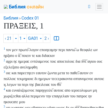
Библия
онлайн
Библия
›
Codex 01
ΠΡΑΞΕΙΣ, 1
‹ 21
1
GA01
2
›
1
τον μεν πρωτο̅ λογον εποιηϲαμην περι παντω̅ ω θεοφιλε ων
ηρξατο ο ι̅ϲ̅ ποιειν τε και διδαϲκιν
2
αχρι ηϲ ημεραϲ εντιλαμενοϲ τοιϲ αποϲτολοιϲ δια π̅ν̅ϲ̅ αγιου ουϲ
εξελεξατο ανελημφθη
3
οιϲ και παρεϲτηϲεν εαυτον ζωντα μετα το παθει̅ αυτον εν
πολλοιϲ τεκμηριοιϲ δι ημερων τεϲϲερακοντα οπτανομενοϲ αυτοιϲ
ϗ λεγων τα περι τηϲ βαϲιλειαϲ του θ̅υ̅
4
και ϲυναλιζομενοϲ παρηγγειλε̅ αυτοιϲ απο ιεροϲολυμων μη
χωριζεϲθαι αλλα περιμενιν την επαγγελιαν του πατροϲ ην
ηκουϲατε μου
5
οτι ιωαννηϲ μεν εβαπτιϲεν υδατι υμειϲ δε εν π̅ν̅ι̅ βαπτιϲθηϲεϲθαι