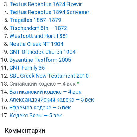
Textus Receptus 1624 Elzevir
Textus Receptus 1894 Scrivener
Tregelles 1857−1879
Tischendorf 8th — 1872
Westcott and Hort 1881
Nestle Greek NT 1904
GNT Orthodox Church 1904
Byzantine Textform 2005
GNT Family 35
SBL Greek New Testament 2010
●
Синайский кодекс — 4 век
Ватиканский кодекс — 4 век
Александрийский кодекс — 5 век
Ефремов кодекс — 5 век
Кодекс Безы — 5 век
Комментарии