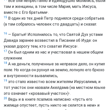
Все они непрестанно и единодушно молились; были
там и женщины, в том числе Мария, мать Иисуса,
вместе с Его братьями
.
*
15
В один из тех дней Петр поднялся среди собратьев
(а там собралось человек сто двадцать) и сказал:
16
— Братья! Исполнилось то, что Святой Дух устами
Давида заранее возвестил в Писании об Иуде: он
указал дорогу тем, кто схватил Иисуса
.
*
17
Он был одним из нас и участвовал в нашем общем
служении.
18
А на деньги, полученные за неправое дело, он купил
поле. Но когда он рухнул на землю, лопнуло его брюхо
и внутренности вывалились,
19
это стало известно всем жителям Иерусалима, и
тот участок они назвали Акелдама (на местном языке
это означает «кровавый участок»)
.
*
20
Ведь и в книге псалмов написано: «пусть его
жилище опустеет, пусть никто не селится в нем» и