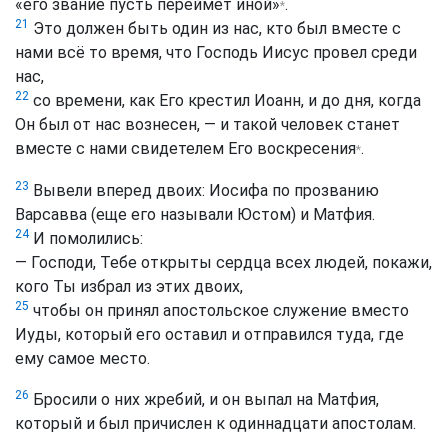
«его звание пусть переймет иной»
.
*
21
Это должен быть один из нас, кто был вместе с
нами всё то время, что Господь Иисус провел среди
нас,
22
со времени, как Его крестил Иоанн, и до дня, когда
Он был от нас вознесен, — и такой человек станет
вместе с нами свидетелем Его воскресения
.
*
23
Вывели вперед двоих: Иосифа по прозванию
Варсавва (еще его называли Юстом) и Матфия.
24
И помолились:
— Господи, Тебе открыты сердца всех людей, покажи,
кого Ты избрал из этих двоих,
25
чтобы он принял апостольское служение вместо
Иуды, который его оставил и отправился туда, где
ему самое место.
26
Бросили о них жребий, и он выпал на Матфия,
который и был причислен к одиннадцати апостолам.