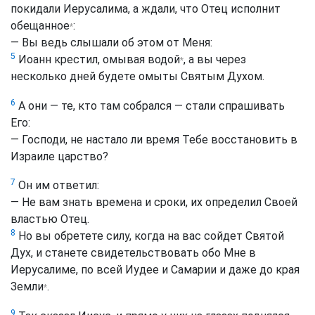
покидали Иерусалима, а ждали, что Отец исполнит
обещанное
:
*
— Вы ведь слышали об этом от Меня:
5
Иоанн крестил, омывая водой
, а вы через
*
несколько дней будете омыты Святым Духом.
6
А они — те, кто там собрался — стали спрашивать
Его:
— Господи, не настало ли время Тебе восстановить в
Израиле царство?
7
Он им ответил:
— Не вам знать времена и сроки, их определил Своей
властью Отец.
8
Но вы обретете силу, когда на вас сойдет Святой
Дух, и станете свидетельствовать обо Мне в
Иерусалиме, по всей Иудее и Самарии и даже до края
Земли
.
*
9