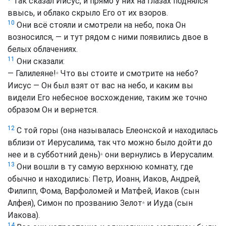
Так сказал Иисус, и прямо у них на глазах поднялся
ввысь, и облако скрыло Его от их взоров.
10
Они всё стояли и смотрели на небо, пока Он
возносился, — и тут рядом с ними появились двое в
белых облачениях.
11
Они сказали:
— Галилеяне!
Что вы стоите и смотрите на небо?
*
Иисус — Он был взят от вас на небо, и каким вы
видели Его небесное восхождение, таким же точно
образом Он и вернется.
12
С той горы (она называлась Елеонской и находилась
вблизи от Иерусалима, так что можно было дойти до
нее и в субботний день)
они вернулись в Иерусалим.
*
13
Они вошли в ту самую верхнюю комнату, где
обычно и находились: Петр, Иоанн, Иаков, Андрей,
Филипп, Фома, Варфоломей и Матфей, Иаков (сын
Алфея), Симон по прозванию Зелот
и Иуда (сын
*
Иакова).
14