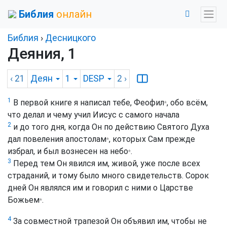
Библия
онлайн
Библия
›
Десницкого
Деяния, 1
‹ 21
Деян
1
DESP
2
›
1
В первой книге я написал тебе, Феофил
, обо всём,
*
что делал и чему учил Иисус с самого начала
2
и до того дня, когда Он по действию Святого Духа
дал повеления апостолам
, которых Сам прежде
*
избрал, и был вознесен на небо
.
*
3
Перед тем Он явился им, живой, уже после всех
страданий, и тому было много свидетельств. Сорок
дней Он являлся им и говорил с ними о Царстве
Божьем
.
*
4
За совместной трапезой Он объявил им, чтобы не