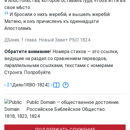
и Апостольства, которое оставилъ Іуда, чтобъ итти въ
свое мѣсто.
26
И бросили о нихъ жеребій, и вышелъ жеребій
Матѳію, и онъ причисленъ къ одиннадцати
Апостоламъ.
Дѣянія, 1 глава. Новый Завет РБО 1824
Обратите внимание
! Номера стихов — это ссылки,
ведущие на раздел со сравнением переводов,
параллельными ссылками, текстами с номерами
Стронга. Попробуйте.
‹ 21
Деян
1
RBO-1824
2
›
Public Domain — общественное достояние.
Российское Библейское Общество.
1818, 1823, 1824
ПОДДЕРЖАТЬ СЛУЖЕНИЕ