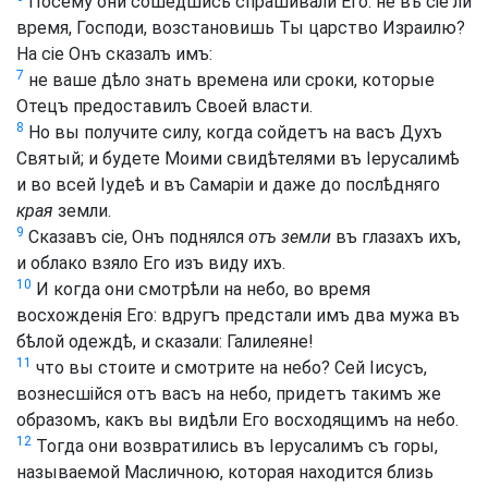
Посему они сошедшись спрашивали Его: не въ сіе ли
время, Господи, возстановишь Ты царство Израилю?
На сіе Онъ сказалъ имъ:
7
не ваше дѣло знать времена или сроки, которые
Отецъ предоставилъ Своей власти.
8
Но вы получите силу, когда сойдетъ на васъ Духъ
Святый; и будете Моими свидѣтелями въ Іерусалимѣ
и во всей Іудеѣ и въ Самаріи и даже до послѣдняго
края
земли.
9
Сказавъ сіе, Онъ поднялся
отъ земли
въ глазахъ ихъ,
и облако взяло Его изъ виду ихъ.
10
И когда они смотрѣли на небо, во время
восхожденія Его: вдругъ предстали имъ два мужа въ
бѣлой одеждѣ, и сказали: Галилеяне!
11
что вы стоите и смотрите на небо? Сей Іисусъ,
вознесшійся отъ васъ на небо, придетъ такимъ же
образомъ, какъ вы видѣли Его восходящимъ на небо.
12
Тогда они возвратились въ Іерусалимъ съ горы,
называемой Масличною, которая находится близь