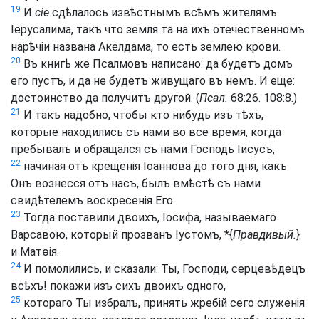
19
И
сіе
сдѣлалось извѣстнымъ всѣмъ жителямъ
Іерусалима, такъ что земля та на ихъ отечественномъ
нарѣчіи названа Акелдама, то есть землею крови.
20
Въ книгѣ же Псалмовъ написано: да будетъ домъ
его пустъ, и да не будетъ живущаго въ немъ. И еще:
достоинство да получитъ другой. (
Псал.
68:26. 108:8.)
21
И такъ надобно, чтобы кто нибудь изъ тѣхъ,
которые находились съ нами во все время, когда
пребывалъ и обращался съ нами Господь Іисусъ,
22
начиная отъ крещенія Іоаннова до того дня, какъ
Онъ вознесся отъ насъ, былъ вмѣстѣ съ нами
свидѣтелемъ воскресенія Его.
23
Тогда поставили двоихъ, Іосифа, называемаго
Варсавою, который прозванъ Іустомъ, *{
Правдивый.
}
и Матѳія.
24
И помолились, и сказали: Ты, Господи, серцевѣдецъ
всѣхъ! покажи изъ сихъ двоихъ одного,
25
котораго Ты избралъ, принять жребій сего служенія