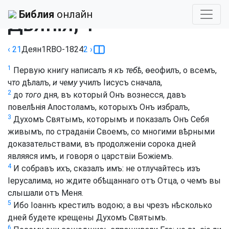
Библия
›
РБО 1824
Библия
онлайн
Дѣянія, 1
‹ 21
Деян
1
RBO-1824
2
›
1
Первую книгу написалъ я
къ тебѣ
, ѳеофилъ, о всемъ,
ч
то
дѣлалъ,
и чему
училъ Іисусъ сначала,
2
до
того
дня, въ который Онъ вознесся, давъ
повелѣнія Апостоламъ, которыхъ Онъ избралъ,
3
Духомъ Святымъ, которымъ и показалъ Онъ Себя
живымъ, по страданіи Своемъ, со многими вѣрными
доказательствами, въ продолженіи сорока дней
являяся имъ, и говоря о царствіи Божіемъ.
4
И собравъ ихъ, сказалъ имъ: не отлучайтесь изъ
Іерусалима, но ждите обѣщаннаго отъ Отца, о чемъ вы
слышали отъ Меня.
5
Ибо Іоаннъ крестилъ водою; а вы чрезъ нѣсколько
дней будете крещены Духомъ Святымъ.
6