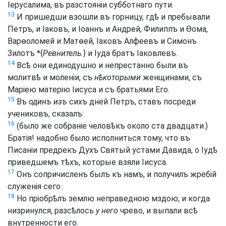
Іерусалима, въ разстояніи субботнаго пути.
13
И пришедши взошли въ горницу, гдѣ и пребывали
Петръ, и Іаковъ, и Іоаннъ и Андрей, Филиппъ и Ѳома,
Варѳоломей и Матѳей, Іаковъ Алфеевъ и Симонъ
Зилотъ *{
Ревнитель.
} и Іуда братъ Іаковлевъ.
14
Всѣ они единодушно и непрестанно были въ
молитвѣ и моленіи, съ
нѣкоторыми
женщинами, съ
Маріею матерію Іисуса и съ братьями Его.
15
Въ
одинъ изъ
сихъ дней Петръ, ставъ посреди
учениковъ, сказалъ:
16
(было же собраніе человѣкъ около ста двадцати.)
Братія! надобно было исполниться тому, что въ
Писаніи предрекъ Духъ Святый устами Давида, о Іудѣ
приведшемъ тѣхъ, которые взяли Іисуса.
17
Онъ сопричисленъ былъ къ намъ, и получилъ жребій
служенія сего.
18
Но пріобрѣлъ землю неправедною мздою; и когда
низринулся, разсѣлось
у него
чрево, и выпали всѣ
внутренности его.