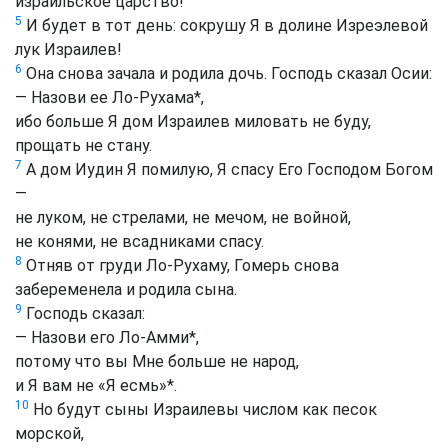
израильское царство!
5
И будет в тот день: сокрушу Я в долине Изреэлевой
лук Израилев!
6
Она снова зачала и родила дочь. Господь сказал Осии:
— Назови ее Ло-Рухама
*
,
ибо больше Я дом Израилев миловать не буду,
прощать не стану.
7
А дом Иудин Я помилую, Я спасу Его Господом Богом
—
не луком, не стрелами, не мечом, не войной,
не конями, не всадниками спасу.
8
Отняв от груди Ло-Рухаму, Гомерь снова
забеременела и родила сына.
9
Господь сказал:
— Назови его Ло-Амми
*
,
потому что вы Мне больше не народ,
и Я вам не «Я есмь»
*
.
10
Но будут сыны Израилевы числом как песок
морской,