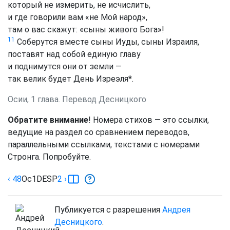
который не измерить, не исчислить,
и где говорили вам «не Мой народ»,
там о вас скажут: «сыны живого Бога»!
11
Соберутся вместе сыны Иуды, сыны Израиля,
поставят над собой единую главу
и поднимутся они от земли —
так велик будет День Изреэля
*
.
Осии, 1 глава. Перевод Десницкого
Обратите внимание
! Номера стихов — это ссылки,
ведущие на раздел со сравнением переводов,
параллельными ссылками, текстами с номерами
Стронга. Попробуйте.
‹ 48
Ос
1
DESP
2
›
Публикуется с разрешения
Андрея
Десницкого
.