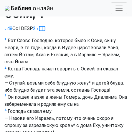
Библия
›
Десницкого
Библия
онлайн
Осии, 1
‹ 48
Ос
1
DESP
2
›
1
Вот Слово Господне, которое было к Осии, сыну
Беэри, в те годы, когда в Иудее царствовали Узия,
затем Йотам, Ахаз и Ехезкия, а в Израиле — Яравам,
сын Йоаса.
2
Когда Господь начал говорить с Осией, он сказал
ему:
— Ступай, возьми себе блудную жену
*
и детей блуда,
ибо блудно блудит эта земля, оставив Господа!
3
Он пошел и взял в жены Гомерь, дочь Дивлаима. Она
забеременела и родила ему сына.
4
Господь сказал ему:
— Назови его Изреэль, потому что очень скоро я
спрошу за изреэльскую кровь
*
с дома Еху, уничтожу