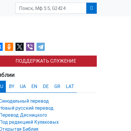
ПОДДЕРЖАТЬ СЛУЖЕНИЕ
иблии
RU
BY
UA
EN
DE
GR
LAT
Синодальный перевод
Новый русский перевод
Перевод Десницкого
Под редакцией Кулаковых
Открытая Библия