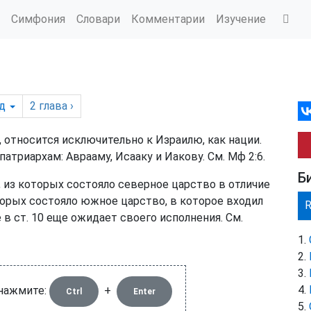
Симфония
Словари
Комментарии
Изучение
д
2
глава
›
, относится исключительно к Израилю, как нации.
атриархам: Аврааму, Исааку и Иакову. См.
Мф 2:6
.
Б
, из которых состояло северное царство в отличие
торых состояло южное царство, в которое входил
е в ст. 10 еще ожидает своего исполнения. См.
 нажмите:
+
Ctrl
Enter