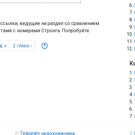
 ссылки, ведущие на раздел со сравнением
тами с номерами Стронга. Попробуйте.
д
2
глава
›
К
//
Telegram недокнижника
//