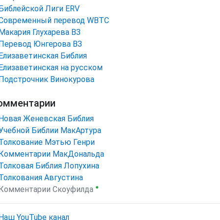
Библейской Лиги ERV
Cовременный перевод WBTC
Макария Глухарева ВЗ
Перевод Юнгерова ВЗ
Елизаветинская Библия
Елизаветинская на русском
Подстрочник Винокурова
омментарии
Новая Женевская Библия
Учебной Библии МакАртура
Толкование Мэтью Генри
Комментарии МакДональда
Толковая Библия Лопухина
Толкования Августина
●
Комментарии Скоуфилда
Наш YouTube канал