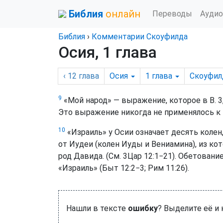
Библия
онлайн
Переводы
Аудио
Библия
›
Комментарии Скоуфилда
Осия, 1 глава
‹ 12
глава
Осия
1
глава
Скоуфил
9
«Мой народ» — выражение, которое в В. 3
Это выражение никогда не применялось к п
10
«Израиль» у Осии означает десять колен
от Иудеи (колен Иуды и Вениамина), из ко
род Давида. (См.
3Цар 12:1−21
). Обетовани
«Израиль» (
Быт 12:2−3
;
Рим 11:26
).
Нашли в тексте
ошибку
? Выделите её и