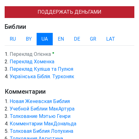
ПОДДЕРЖАТЬ ДЕНЬГАМИ
Библии
RU
BY
UA
EN
DE
GR
LAT
●
Переклад Огієнка
Переклад Хоменка
Переклад Куліша та Пулюя
Українська Біблія. Турконяк
Комментарии
Новая Женевская Библия
Учебной Библии МакАртура
Толкование Мэтью Генри
Комментарии МакДональда
Толковая Библия Лопухина
Толкования Августина