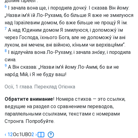
долині Їзреел“.
6
І зачала вона ще, і породила дочку́. І сказав Він йому:
„Назви ім'я́ їй Ло-Рухама, бо більше Я вже не змилуюся
над Ізраїлевим домом, бо вже більше не прощу́ Я їм.
7
А над Юдиним домом Я змилуюся, і допоможу́ їм
через Господа, їхнього Бога, але не допоможу́ їм ані
луком, ані мечем, ані війною, кі́ньми чи верхівця́ми“.
8
І відлучи́ла вона Ло-Рухаму, і зачала
зно́ву
, і породила
сина.
9
А Він сказав: „Назви ім'я́ йому Ло-Аммі, бо ви не
наро́д Мій, і Я не буду ваш!
Осії, 1 глава. Переклад Огієнка
Обратите внимание
! Номера стихов — это ссылки,
ведущие на раздел со сравнением переводов,
параллельными ссылками, текстами с номерами
Стронга. Попробуйте.
‹ 12
Ос
1
UBO
2
›