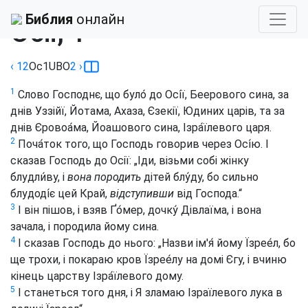
Библия
›
Огієнка
Библия
онлайн
Осії, 1
‹ 12
Ос
1
UBO
2
›
1
Слово Господнє, що було́ до Осі́ї, Беерового сина, за
днів Уззійї, Йотама, Ахаза, Єзекії, Юдиних царів, та за
днів Єровоа́ма, Йоашового сина, Ізра́їлевого царя.
2
Поча́ток того, що Господь говорив через Осі́ю. І
сказав Господь до Осії: „Іди, візьми собі жінку
блудли́ву, і
вона породить
дітей блу́ду, бо сильно
блудоді́є цей Край,
відступивши
від Господа.“
3
І він пішов, і взяв Ґо́мер, дочку́ Дівлаїма, і вона
зачала, і породила йому сина.
4
І сказав Господь до нього: „Назви ім'я́ йому Їзрее́л, бо
ще трохи, і покараю кров Їзрее́лу на домі Єгу, і вчиню
кінець царству Ізра́їлевого дому.
5
І станеться того дня, і Я зламаю Ізраїлевого лука в