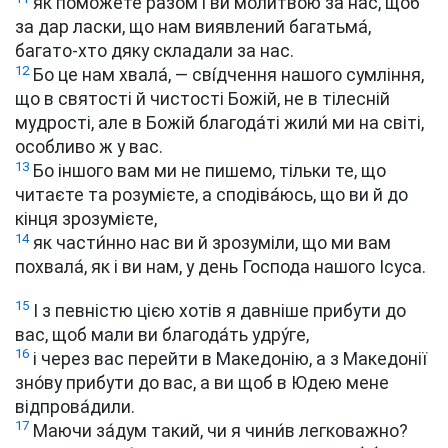
як поможете ра́зом і ви молитвою за нас, щоб
за дар ласки, що нам виявлений багатьма́,
багато-хто дяку складали за нас.
12
Бо це нам хвала́, — сві́дчення нашого сумління,
що в святості й чистості Божій, не в тілесній
мудрості, але в Божій благода́ті жили́ ми на світі,
особливо ж у вас.
13
Бо іншого вам ми не пишемо, тільки те, що
читаєте та розумієте, а сподіва́юсь, що ви й до
кінця зрозумієте,
14
як части́нно нас ви й зрозуміли, що ми вам
похвала́, як і ви нам, у день Господа нашого Ісуса.
15
І з певністю цією хотів я давніше прибути до
вас, щоб мали ви благода́ть удру́ге,
16
і через вас перейти в Македонію, а з Македонії
зно́ву прибути до вас, а ви щоб в Юдею мене
відпрова́дили.
17
Маючи за́дум такий, чи я чини́в легковажно?