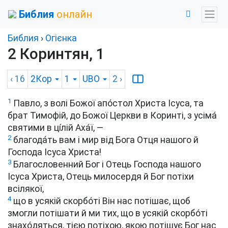
Библия
онлайн
Библия
›
Огієнка
2 Коринтян, 1
‹ 16
2Кор
1
UBO
2
›
1
Павло, з волі Божої апо́стол Христа Ісуса, та
брат Тимофій, до Божої Церкви в Коринті, з усіма́
святими в ці́лій Аха́ї, —
2
благода́ть вам і мир від Бога Отця нашого й
Господа Ісуса Христа!
3
Благословенний Бог і Отець Господа нашого
Ісуса Христа, Отець милосердя й Бог потіхи
всілякої,
4
що в усякій скорбо́ті Він нас потішає, щоб
змогли потішати й ми тих, що в усякій скорбо́ті
знахо́дяться, тією потіхою, якою потішує Бог нас