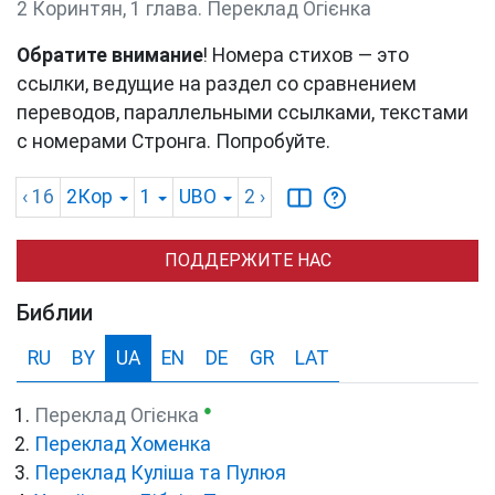
2 Коринтян, 1 глава. Переклад Огієнка
Обратите внимание
! Номера стихов — это
ссылки, ведущие на раздел со сравнением
переводов, параллельными ссылками, текстами
с номерами Стронга. Попробуйте.
‹ 16
2Кор
1
UBO
2
›
ПОДДЕРЖИТЕ НАС
Библии
RU
BY
UA
EN
DE
GR
LAT
●
Переклад Огієнка
Переклад Хоменка
Переклад Куліша та Пулюя