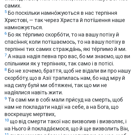
самих.
5
Бо поскільки намно́жуються в нас терпіння
Христові, — так через Христа й поті́шення наше
намножується.
6
Бо як те́рпимо скорбо́ти, то на вашу потіху й
спасі́ння; коли потішаємось, то на вашу потіху в
терпінні тих самих стражда́нь, які те́рпимо й ми.
7
А наша надія певна про вас, бо ми знаємо, що ви
спільники як у терпіннях, так само і в потісі.
8
Бо не хочемо, браття, щоб не відали ви про нашу
скорбо́ту, що в Азії трапилась нам, бо над міру й
над силу були́ ми обтяжені, так що ми не
наді́ялися навіть жити.
9
Та самі ми в собі мали при́суд на смерть, щоб
нам не покладати надії на себе, а на Бога, що
воскрешує мертвих,
10
що від смерти такої нас визволив і визволяє, і
на Нього й поклада́ємося, що й ще визволить Він,
11