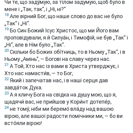
Чи те, що заду́мую, за тілом задумую, щоб було в
мене і „Так, так“, і „Ні, ні?“
18
Але вірний Бог, що наше слово до вас не було
„Так“ і „Ні“.
19
Бо Син Божий Ісус Христос, що ми Його вам
проповідували, я й Силуа́н, і Тимофій, не був „Так“ і
„Ні“, але в Нім було „Так“.
20
Скільки бо Божих обі́тниць, то в Ньому „Так“, і в
Ньому „Амінь“, — Богові на славу через нас.
21
А Той, Хто нас із вами в Христа утверджує, і
Хто нас намасти́в, — то Бог,
22
Який і запечатав нас, і в наші серця дав
завда́ток Духа.
23
А я кличу Бога на свідка на душу мою, що я,
щадячи́ вас, не прийшов у Кори́нт дотепе́р,
24
не тому́, ніби ми беремо́ вла́ду над вашою
вірою, але вашої радости помічники ми, — бо ви
всто́яли вірою!