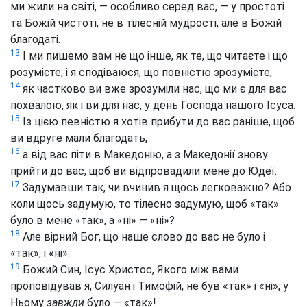
ми жили на світі, — особливо серед вас, — у простоті
та Божій чистоті, не в тілесній мудрості, але в Божій
благодаті.
13
І ми пишемо вам не що інше, як те, що читаєте і що
розумієте; і я сподіваюся, що повністю зрозумієте,
14
як частково ви вже зрозуміли нас, що ми є для вас
похвалою, як і ви для нас, у день Господа нашого Ісуса.
15
Із цією певністю я хотів прибути до вас раніше, щоб
ви вдруге мали благодать,
16
а від вас піти в Македонію, а з Македонії знову
прийти до вас, щоб ви відпровадили мене до Юдеї.
17
Задумавши так, чи вчинив я щось легковажно? Або
коли щось задумую, то тілесно задумую, щоб «так»
було в мене «так», а «ні» — «ні»?
18
Але вірний Бог, що наше слово до вас не було і
«так», і «ні».
19
Божий Син, Ісус Христос, Якого між вами
проповідував я, Силуан і Тимофій, не був «так» і «ні»; у
Ньому
завжди
було — «так»!