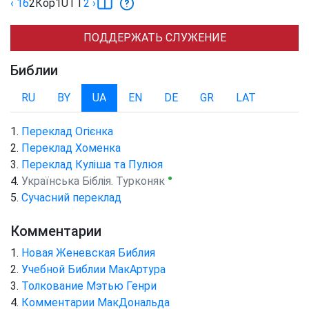
‹ 16
2Кор
1
UTT
2
›
ПОДДЕРЖАТЬ СЛУЖЕНИЕ
Библии
RU
BY
UA
EN
DE
GR
LAT
Переклад Огієнка
Переклад Хоменка
Переклад Куліша та Пулюя
●
Українська Біблія. Турконяк
Сучасний переклад
Комментарии
Новая Женевская Библия
Учебной Библии МакАртура
Толкование Мэтью Генри
Комментарии МакДональда