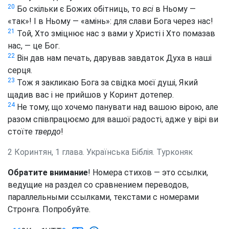
20
Бо скільки є Божих обітниць, то
всі
в Ньому —
«так»! І в Ньому — «амінь»: для слави Бога через нас!
21
Той, Хто зміцнює нас з вами у Христі і Хто помазав
нас, — це Бог.
22
Він дав нам печать, дарував завдаток Духа в наші
серця.
23
Тож я закликаю Бога за свідка моєї душі, Який
щадив вас і не прийшов у Коринт дотепер.
24
Не тому, що хочемо панувати над вашою вірою, але
разом співпрацюємо для вашої радості, адже у вірі ви
стоїте
твердо
!
2 Коринтян, 1 глава. Українська Біблія. Турконяк
Обратите внимание
! Номера стихов — это ссылки,
ведущие на раздел со сравнением переводов,
параллельными ссылками, текстами с номерами
Стронга. Попробуйте.