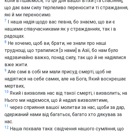
коли втішаємося, то це для вашої втіхи [та спасіння],
що дає вам силу терпеливо переносити ті страждання,
які й ми переносимо.
7
І наша надія щодо вас певна, бо знаємо, що ви є
нашими співучасниками як у стражданнях, так і в
радощах.
8
Не хочемо, щоб ви, брати, не знали про наші
труднощі, що трапилися [з нами] в Азії, бо нам було
надзвичайно важко, понад силу, так що й не надіялися
вже жити.
9
Але самі в собі ми мали присуд смерті, щоб не
надіятися на себе самих, але на Бога, Який воскрешає
мертвих,
10
Який і визволив нас від такої смерті, і визволить; на
Нього ми надіємося, що й надалі визволятиме,
11
через сприяння вашої молитви за нас, щоби за дар,
одержаний
нами від багатьох, багато хто дякував за
нас.
12
Наша похвала така: свідчення нашого сумління, що