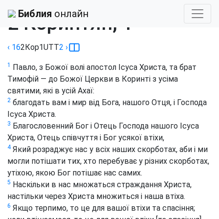
Библия
›
Турконяк
Библия
онлайн
2 Коринтян, 1
‹ 16
2Кор
1
UTT
2
›
1
Павло, з Божої волі апостол Ісуса Христа, та брат
Тимофій — до Божої Церкви в Коринті з усіма
святими, які в усій Ахаї:
2
благодать вам і мир від Бога, нашого Отця, і Господа
Ісуса Христа.
3
Благословенний Бог і Отець Господа нашого Ісуса
Христа, Отець співчуття і Бог усякої втіхи,
4
Який розраджує нас у всіх наших скорботах, аби і ми
могли потішати тих, хто перебуває у різних скорботах,
утіхою, якою Бог потішає нас самих.
5
Наскільки в нас множаться страждання Христа,
настільки через Христа множиться і наша втіха.
6
Якщо терпимо, то це для вашої втіхи та спасіння;