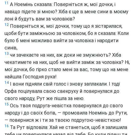
11
А Ноемінь сказала: Поверніться ж, мої дочки, і
навіщо підете зі мною? Хіба є ще в мене сини в моєму
лоні й будуть вам за чоловіків?
12
Поверніться ж, мої дочки, тому що я зістарилася,
щоби бути заміжньою за чоловіком, бо я сказала: Коли
було б мені можливо вийти за чоловіка і народити
синів,
13
чи зачекаєте на них, аж доки не змужніють? Хіба
чекатимете на них, щоб не вийти заміж за чоловіка? Ні,
мої дочки, бо гірко стало мені за вас, тому що на мене
найшла Господня рука!
14
І вони підняли свій голос і знову заплакали. І
тоді
Орфа поцілувала свою свекруху й повернулася до
свого народу, Рут же пішла за нею.
15
Ось твоя подруга-невістка повернулася до свого
народу і до своїх богів, — промовила Ноемінь до Рути,
— повернися ж і ти за твоєю подругою-невісткою!
16
Та Рут відповіла: Хай не станеться, щоб я залишила
тебе чи повернулася назад від тебе. Бо куди підеш ти,