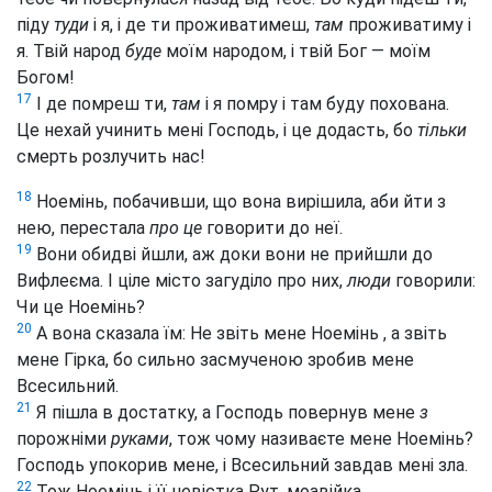
піду
туди
і я, і де ти проживатимеш,
там
проживатиму і
я. Твій народ
буде
моїм народом, і твій Бог — моїм
Богом!
17
І де помреш ти,
там
і я помру і там буду похована.
Це нехай учинить мені Господь, і це додасть, бо
тільки
смерть розлучить нас!
18
Ноемінь, побачивши, що вона вирішила, аби йти з
нею, перестала
про це
говорити до неї.
19
Вони обидві йшли, аж доки вони не прийшли до
Вифлеєма. І ціле місто загуділо про них,
люди
говорили:
Чи це Ноемінь?
20
А вона сказала їм: Не звіть мене Ноемінь
, а звіть
мене Гірка, бо сильно засмученою зробив мене
Всесильний.
21
Я пішла в достатку, а Господь повернув мене
з
порожніми
руками
, тож чому називаєте мене Ноемінь?
Господь упокорив мене, і Всесильний завдав мені зла.
22
Тож Ноемінь і її невістка Рут, моавійка,