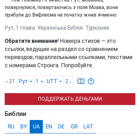
повернулися, повертаючись з поля Моава, вони
прибули до Вифлеєма на початку жнив ячменю.
Рут, 1 глава. Українська Біблія. Турконяк
Обратите внимание
! Номера стихов — это
ссылки, ведущие на раздел со сравнением
переводов, параллельными ссылками, текстами
с номерами Стронга. Попробуйте.
‹ 21
Рут
1
UTT
2
›
ПОДДЕРЖАТЬ ДЕНЬГАМИ
Библии
RU
BY
UA
EN
DE
GR
LAT