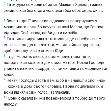
5
Та
згодом
померли обидва, Маалон і Хелеон, і жінка
залишилася без свого чоловіка і без обох своїх синів.
6
Вона та дві її невістки піднялися і повернулися з
моавського поля, бо почули на полі Моава, що Господь
відвідав Свій народ, щоби дати їм хліба.
7
Тож вона вирушила з того місця, де перебувала, —
вона і з нею дві її невістки, — і вони йшли дорогою,
щоб повернутися в землю Юди.
8
І
тоді
Ноемінь сказала своїм невісткам: Ідіть,
поверніться кожна в дім своєї матері! Нехай Господь
учинить вам милосердя, як і ви чинили з померлими і зі
мною.
9
Нехай Господь дасть вам, щоб ви знайшли спочинок
— кожна в домі свого чоловіка. І вона поцілувала їх, а
вони підняли свій голос і заплакали.
10
Вони сказали їй: Ми повернемося з тобою до твого
народу!