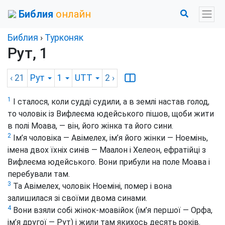
Библия
онлайн
Библия
›
Турконяк
Рут, 1
‹ 21
Рут
1
UTT
2
›
1
І сталося, коли судді судили, а в землі настав голод,
то чоловік із Вифлеєма юдейського пішов, щоби жити
в полі Моава, — він, його жінка та його сини.
2
Ім’я чоловіка — Авімелех, ім’я його жінки — Ноемінь,
імена двох їхніх синів — Маалон і Хелеон, ефратійці з
Вифлеєма юдейського. Вони прибули на поле Моава і
перебували там.
3
Та Авімелех, чоловік Ноеміні, помер і вона
залишилася зі своїми двома синами.
4
Вони взяли собі жінок-моавійок (ім’я першої — Орфа,
ім’я другої — Рут) і жили там якихось десять років.