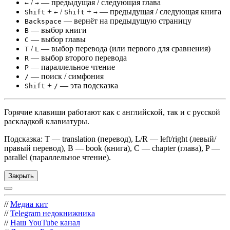
/
— предыдущая / следующая глава
←
→
+
/
+
— предыдущая / следующая книга
Shift
←
Shift
→
— вернёт на предыдущую страницу
Backspace
— выбор книги
B
— выбор главы
C
/
— выбор перевода (или первого для сравнения)
T
L
— выбор второго перевода
R
— параллельное чтение
P
— поиск / симфония
/
+
— эта подсказка
Shift
/
Горячие клавиши работают как с английской, так и с русской
раскладкой клавиатуры.
Подсказка: T — translation (перевод), L/R — left/right (левый/
правый перевод), B — book (книга), C — chapter (глава), P —
parallel (параллельное чтение).
Закрыть
//
Медиа кит
//
Telegram недокнижника
//
Наш YouTube канал