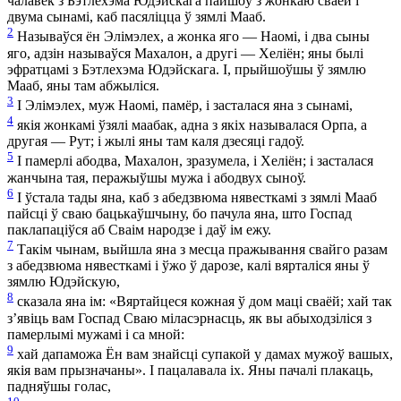
чалавек з Бэтлехэма Юдэйскага пайшоў з жонкаю сваёй і
двума сынамі, каб пасяліцца ў зямлі Мааб.
2
Называўся ён Элімэлех, а жонка яго — Наомі, і два сыны
яго, адзін называўся Махалон, а другі — Хеліён; яны былі
эфратцамі з Бэтлехэма Юдэйскага. І, прыйшоўшы ў зямлю
Мааб, яны там абжыліся.
3
І Элімэлех, муж Наомі, памёр, і засталася яна з сынамі,
4
якія жонкамі ўзялі маабак, адна з якіх называлася Орпа, а
другая — Рут; і жылі яны там каля дзесяці гадоў.
5
І памерлі абодва, Махалон, зразумела, і Хеліён; і засталася
жанчына тая, перажыўшы мужа і абодвух сыноў.
6
І ўстала тады яна, каб з абедзвюма нявесткамі з зямлі Мааб
пайсці ў сваю бацькаўшчыну, бо пачула яна, што Госпад
паклапаціўся аб Сваім народзе і даў ім ежу.
7
Такім чынам, выйшла яна з месца пражывання свайго разам
з абедзвюма нявесткамі і ўжо ў дарозе, калі вярталіся яны ў
зямлю Юдэйскую,
8
сказала яна ім: «Вяртайцеся кожная ў дом маці сваёй; хай так
з’явіць вам Госпад Сваю міласэрнасць, як вы абыходзіліся з
памерлымі мужамі і са мной:
9
хай дапаможа Ён вам знайсці супакой у дамах мужоў вашых,
якія вам прызначаны». І пацалавала іх. Яны пачалі плакаць,
падняўшы голас,