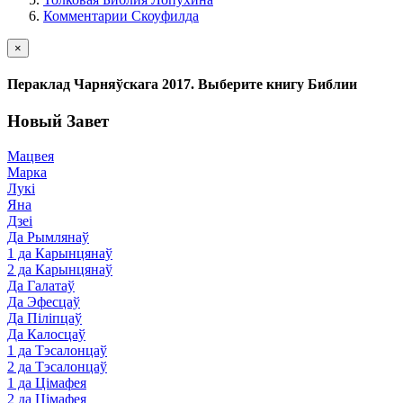
Комментарии Скоуфилда
×
Пераклад Чарняўскага 2017. Выберите книгу Библии
Новый Завет
Мацвея
Марка
Лукі
Яна
Дзеі
Да Рымлянаў
1 да Карынцянаў
2 да Карынцянаў
Да Галатаў
Да Эфесцаў
Да Піліпцаў
Да Калосцаў
1 да Тэсалонцаў
2 да Тэсалонцаў
1 да Цімафея
2 да Цімафея