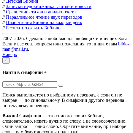
//
Детская Библия
//
Записки недокнижника: статьи и новости
//
Сравнение стихов и анализ текста
//
Параллельное чтение двух переводов
//
План чтения Библии на каждый день
//
Бесплатно скачать Библию
2007–2026. Сделано с любовью для любящих и ищущих Бога.
Если у вас есть вопросы или пожелания, то пишите нам
bible-
man@mail.ru
.
Наверх
×
Найти в симфонии +
Поиск выполняется по выбранному переводу, а если он не
выбран — по синодальному. В симфонии другого перевода —
по текущему переводу.
Важно!
Симфония — это список слов из Библии,
следовательно, искать нужно по слову, а не словосочетанию.
Один запрос — одно слово. Обратите внимание, при наборе
слова, вам будут доступны подсказки.