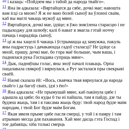
10
і казаць: «Пойдзем мы з табой да народа твайго».
11
Яна ім адказала: «Вяртайцеся да сябе, дочкі мае; навошта
вам ісці са мною? Я ж не маю болей сыноў ва ўлонні сваім,
каб вы маглі чакаць мужоў ад мяне.
12
Вяртайцеся, дочкі мае, ідзіце; я ўжо знясілена старасцю і не
падыходжу для шлюбу; калі б нават я змагла гэтай ноччу
пачаць і нарадзіць сыноў,
13
ці ж вы хацелі б чакаць і ўстрымацца ад замужжа, пакуль
яны падрастуць і дачакаюцца гадоў сталасці? Не ідзіце са
мной, прашу, дочкі мае, бо гора маё большае, чым ваша, і
паднялася рука Госпадава супраць мяне».
14
Дык, падняўшы голас, яны зноў пачалі плакаць. Орпа
пацалавала свякроў і вярнулася, а Рут засталася пры свекрыві
сваёй.
15
Наомі сказала ёй: «Вось, сваячка твая вярнулася да народа
свайго і да багоў сваіх, ідзі з ёю!»
16
Яна адказала: «Не прымушай мяне, каб пакінула цябе і
адышла ад цябе; бо куды б ты ні пайшла, там я пайду, дзе ты
будзеш жыць, там і я таксама жыць буду: твой народ будзе маім
народам, і твой Бог будзе маім Богам.
17
Якая зямля прыме цябе пасля смерці, у той і я памру і там
атрымаю месца для пахавання. Хай мне дасць гэта Госпад і
тое дабавіць; хіба толькі смерць