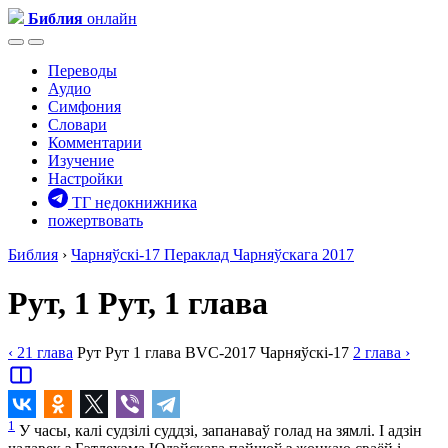
Библия
онлайн
Переводы
Аудио
Симфония
Словари
Комментарии
Изучение
Настройки
ТГ недокнижника
пожертвовать
Библия
›
Чарняўскі-17
Пераклад Чарняўскага 2017
Рут, 1
Рут, 1 глава
‹ 21
глава
Рут
Рут
1
глава
BVC-2017
Чарняўскі-17
2
глава
›
1
У часы, калі судзілі суддзі, запанаваў голад на зямлі. І адзін