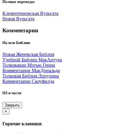
Полные переводы
Клементиновская Вульгата
Новая Вульгата
Комментарии
На всю Библию
Новая Женевская Библия
Учебной Библии МакАртура
Толкование Мэтью Генри
Комментарии МакДональда
Толковая Библия Лопухина
Комментарии Скоуфилда
НЗ и части
Закрыть
×
Горячие клавиши