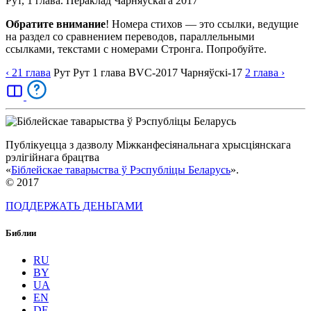
Рут, 1 глава. Пераклад Чарняўскага 2017
Обратите внимание
! Номера стихов — это ссылки, ведущие
на раздел со сравнением переводов, параллельными
ссылками, текстами с номерами Стронга. Попробуйте.
‹ 21
глава
Рут
Рут
1
глава
BVC-2017
Чарняўскі-17
2
глава
›
Публікуецца з дазволу Міжканфесіянальнага хрысціянскага
рэлігійнага брацтва
«
Біблейскае таварыства ў Рэспубліцы Беларусь
».
© 2017
ПОДДЕРЖАТЬ ДЕНЬГАМИ
Библии
RU
BY
UA
EN
DE