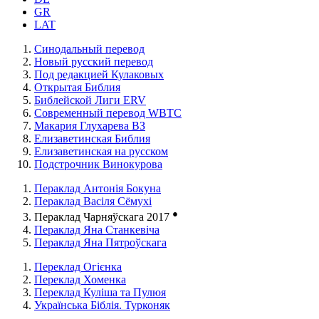
GR
LAT
Синодальный перевод
Новый русский перевод
Под редакцией Кулаковых
Открытая Библия
Библейской Лиги ERV
Cовременный перевод WBTC
Макария Глухарева ВЗ
Елизаветинская Библия
Елизаветинская на русском
Подстрочник Винокурова
Пераклад Антонія Бокуна
Пераклад Васіля Сёмухі
●
Пераклад Чарняўскага 2017
Пераклад Яна Станкевіча
Пераклад Яна Пятроўскага
Переклад Огієнка
Переклад Хоменка
Переклад Куліша та Пулюя
Українська Біблія. Турконяк