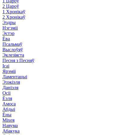
1 Цароў
2 Цароў
1 Хронікаў
2 Хронікаў
Эздры
Нэгэміі
Эстэр
Ёва
Псальмаў
Выслоўяў
Эклезіяста
Песня з Песняў
Ісаі
Ярэміі
Ламентацыі
Эзэкіэля
Даніэля
Осіі
Ёэля
Амоса
Абдыі
Ёны
Міхея
Навума
Абакука