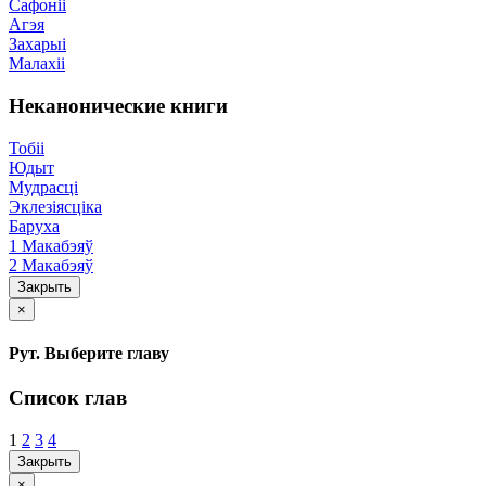
Сафоніі
Агэя
Захарыі
Малахіі
Неканонические книги
Тобіі
Юдыт
Мудрасці
Эклезіясціка
Баруха
1 Макабэяў
2 Макабэяў
Закрыть
×
Рут. Выберите главу
Список глав
1
2
3
4
Закрыть
×