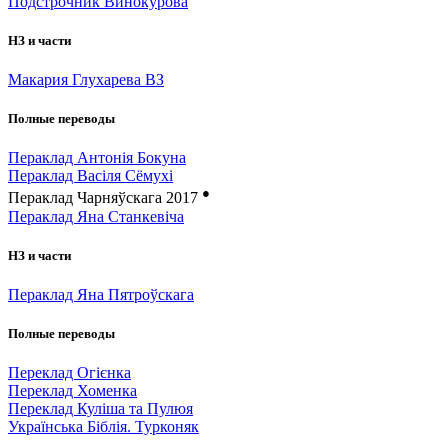
Подстрочник Винокурова
НЗ и части
Макария Глухарева ВЗ
Полные переводы
Пераклад Антонія Бокуна
Пераклад Васіля Сёмухі
●
Пераклад Чарняўскага 2017
Пераклад Яна Станкевіча
НЗ и части
Пераклад Яна Пятроўскага
Полные переводы
Переклад Огієнка
Переклад Хоменка
Переклад Куліша та Пулюя
Українська Біблія. Турконяк