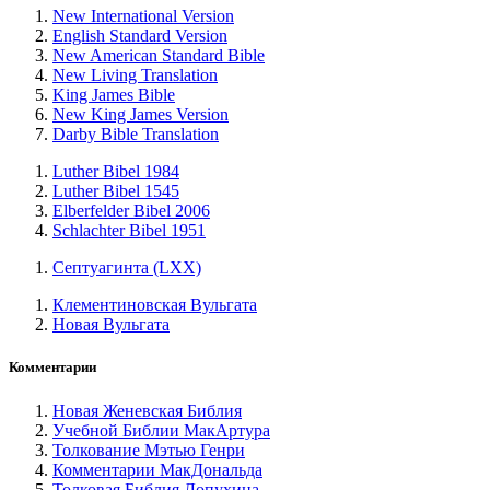
New International Version
English Standard Version
New American Standard Bible
New Living Translation
King James Bible
New King James Version
Darby Bible Translation
Luther Bibel 1984
Luther Bibel 1545
Elberfelder Bibel 2006
Schlachter Bibel 1951
Септуагинта (LXX)
Клементиновская Вульгата
Новая Вульгата
Комментарии
Новая Женевская Библия
Учебной Библии МакАртура
Толкование Мэтью Генри
Комментарии МакДональда
Толковая Библия Лопухина