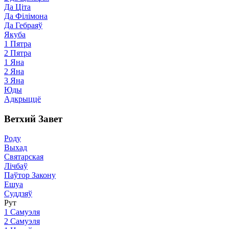
Да Ціта
Да Філімона
Да Гебраяў
Якуба
1 Пятра
2 Пятра
1 Яна
2 Яна
3 Яна
Юды
Адкрыццё
Ветхий Завет
Роду
Выхад
Святарская
Лічбаў
Паўтор Закону
Ешуа
Суддзяў
Рут
1 Самуэля
2 Самуэля