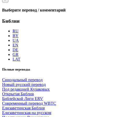
Выберите перевод / комментарий
Библии
RU
BY
UA
EN
DE
GR
LAT
Полные переводы
Синодальный перевод
Новый русский перевод
Под редакцией Кулаковых
Открытая Библия
Библейской Лиги ERV
Cовременный перевод WBTC
Елизаветинская Библия
Елизаветинская на русском