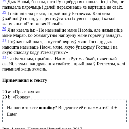
18
Дык Наомі, бачачы, што Рут цвёрда вырашыла ісці з ёю, не
пажадала пярэчыць і далей пераконваць яе вяртацца да сваіх.
19
І пайшлі яны разам, і прыйшлі ў Бэтлехэм. Калі яны
ўвайшлі ў горад, узварухнуўся з-за іх увесь горад; і казалі
жанчыны: «Гэта ж тая Наомі!»
20
Яна казала ім: «Не называйце мяне Наомі
a
, але называйце
мяне Мара
b
, бо Усемагутны напоўніў мяне горыччу занадта.
21
Поўная выйшла я, а пустой вярнуў мяне Госпад; дык
навошта называць Наомі мяне, якую ўпакорыў Госпад і на
якую спаслаў бяду Усемагутны?»
22
Такім чынам, прыйшла Наомі з Рут маабкай, нявесткай
сваёй, з зямлі вандравання свайго; і прыйшла ў Бэтлехэм, калі
пачыналі жаць ячмень.
Примечания к тексту
20
a: «Прыгажуня».
20
b: «Горкая».
Нашли в тексте
ошибку
? Выделите её и нажмите:
Ctrl
+
Enter