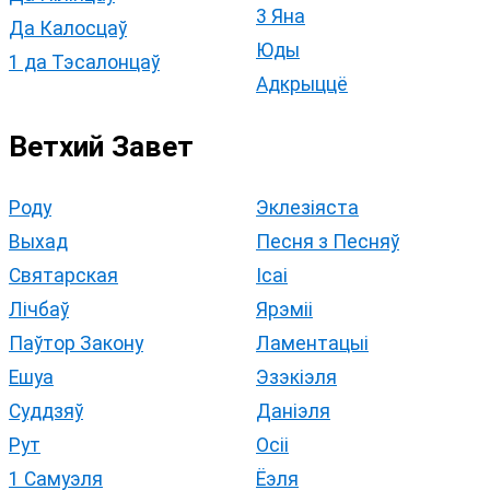
3 Яна
Да Калосцаў
Юды
1 да Тэсалонцаў
Адкрыццё
Ветхий Завет
Роду
Эклезіяста
Выхад
Песня з Песняў
Святарская
Ісаі
Лічбаў
Ярэміі
Паўтор Закону
Ламентацыі
Ешуа
Эзэкіэля
Суддзяў
Даніэля
Рут
Осіі
1 Самуэля
Ёэля