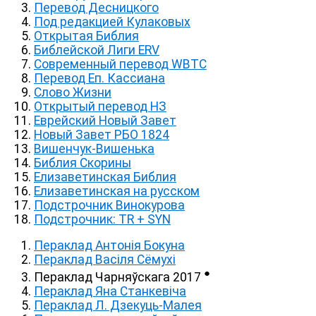
Перевод Десницкого
Под редакцией Кулаковых
Открытая Библия
Библейской Лиги ERV
Cовременный перевод WBTC
Перевод Еп. Кассиана
Слово Жизни
Открытый перевод НЗ
Еврейский Новый Завет
Новый Завет РБО 1824
Вишенчук-Вишенька
Библия Скорины
Елизаветинская Библия
Елизаветинская на русском
Подстрочник Винокурова
Подстрочник: TR + SYN
Пераклад Антонія Бокуна
Пераклад Васіля Сёмухі
●
Пераклад Чарняўскага 2017
Пераклад Яна Станкевіча
Пераклад Л. Дзекуць-Малея