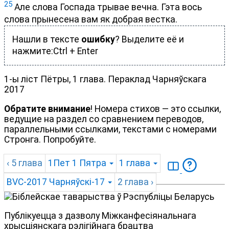
25
Але слова Госпада трывае вечна. Гэта вось
слова прынесена вам як добрая вестка.
Нашли в тексте
ошибку
? Выделите её и
нажмите:
Ctrl
+
Enter
1-ы ліст Пётры, 1 глава. Пераклад Чарняўскага
2017
Обратите внимание
! Номера стихов — это ссылки,
ведущие на раздел со сравнением переводов,
параллельными ссылками, текстами с номерами
Стронга. Попробуйте.
‹ 5
глава
1Пет
1 Пятра
1
глава
BVC-2017
Чарняўскі-17
2
глава
›
Публікуецца з дазволу Міжканфесіянальнага
хрысціянскага рэлігійнага брацтва