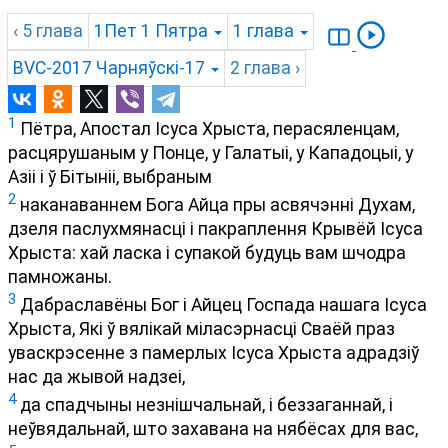
‹ 5
глава
1Пет
1 Пятра
1
глава
BVC-2017
Чарняўскі-17
2
глава
›
1
Пётра, Апостал Ісуса Хрыста, перасяленцам,
расцярушаным у Понце, у Галатыі, у Кападоцыі, у
Азіі і ў Бітыніі, выбраным
2
наканаваннем Бога Айца пры асвячэнні Духам,
дзеля паслухмянасці і пакраплення Крывёй Ісуса
Хрыста: хай ласка і супакой будуць вам шчодра
памножаны.
3
Дабраславёны Бог і Айцец Госпада нашага Ісуса
Хрыста, Які ў вялікай міласэрнасці Сваёй праз
уваскрэсенне з памерлых Ісуса Хрыста адрадзіў
нас да жывой надзеі,
4
да спадчыны незнішчальнай, і беззаганнай, і
неўвядальнай, што захавана на нябёсах для вас,