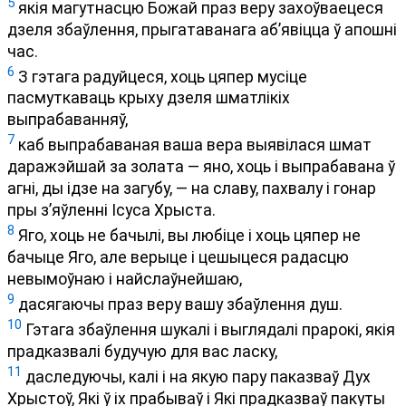
5
якія магутнасцю Божай праз веру захоўваецеся
дзеля збаўлення, прыгатаванага аб’явіцца ў апошні
час.
6
З гэтага радуйцеся, хоць цяпер мусіце
пасмуткаваць крыху дзеля шматлікіх
выпрабаванняў,
7
каб выпрабаваная ваша вера выявілася шмат
даражэйшай за золата — яно, хоць і выпрабавана ў
агні, ды ідзе на загубу, — на славу, пахвалу і гонар
пры з’яўленні Ісуса Хрыста.
8
Яго, хоць не бачылі, вы любіце і хоць цяпер не
бачыце Яго, але верыце і цешыцеся радасцю
невымоўнаю і найслаўнейшаю,
9
дасягаючы праз веру вашу збаўлення душ.
10
Гэтага збаўлення шукалі і выглядалі прарокі, якія
прадказвалі будучую для вас ласку,
11
даследуючы, калі і на якую пару паказваў Дух
Хрыстоў, Які ў іх прабываў і Які прадказваў пакуты