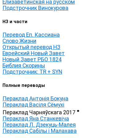
Елизаветинская на русском
Подстрочник Винокурова
НЗ и части
Перевод Еп. Кассиана
Слово Жизни
Открытый перевод НЗ
Еврейский Новый Завет
Новый Завет РБО 1824
Библия Скорины
Подстрочник: TR + SYN
Полные переводы
Пераклад Антонія Бокуна
Пераклад Васіля Сёмухі
●
Пераклад Чарняўскага 2017
Пераклад Яна Станкевіча
Пераклад Л. Дзекуць-Малея
Пераклад Сабілы і Малахава