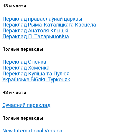
НЗ и части
Пераклад праваслаўнай царквы
Пераклад Рыма-Каталіцкага Касцёла
Пераклад Анатоля Клышкi
Пераклад П. Татарыновіча
Полные переводы
Переклад Огієнка
Переклад Хоменка
Переклад Куліша та Пулюя
Українська Біблія. Турконяк
НЗ и части
Сучасний переклад
Полные переводы
New International Version