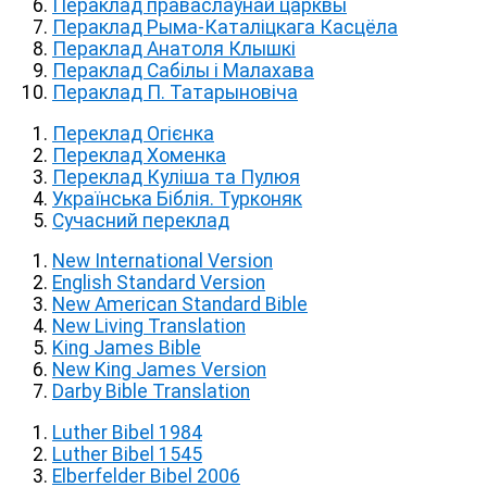
Пераклад праваслаўнай царквы
Пераклад Рыма-Каталіцкага Касцёла
Пераклад Анатоля Клышкi
Пераклад Сабілы і Малахава
Пераклад П. Татарыновіча
Переклад Огієнка
Переклад Хоменка
Переклад Куліша та Пулюя
Українська Біблія. Турконяк
Сучасний переклад
New International Version
English Standard Version
New American Standard Bible
New Living Translation
King James Bible
New King James Version
Darby Bible Translation
Luther Bibel 1984
Luther Bibel 1545
Elberfelder Bibel 2006