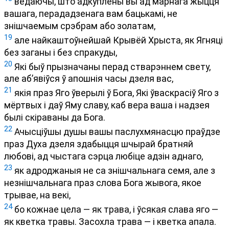
ведаючы, што адкуплены вы ад марнага жыцця
вашага, перададзенага вам бацькамі, не
знішчаемым срэбрам або золатам,
19
але найкаштоўнейшай Крывёй Хрыста, як Ягняці
без заганы і без спракуды,
20
Які быў прызначаны перад стварэннем свету,
але аб’явіўся ў апошнія часы дзеля вас,
21
якія праз Яго ўверылі ў Бога, Які ўваскрасіў Яго з
мёртвых і даў Яму славу, каб вера ваша і надзея
былі скіраваны да Бога.
22
Ачысціўшы душы вашы паслухмянасцю праўдзе
праз Духа дзеля здабыцця шчырай братняй
любові, ад чыстага сэрца любіце адзін аднаго,
23
як адроджаныя не са знішчальнага семя, але з
незнішчальнага праз слова Бога жывога, якое
трывае, на векі,
24
бо кожнае цела — як трава, і ўсякая слава яго —
як кветка травы. Засохла трава — і кветка апала.