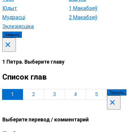
Юдыт
1 Макабэяў
Мудрасці
2 Макабэяў
Эклезіясціка
Закрыть
×
1 Пятра. Выберите главу
Список глав
Закрыть
1
2
3
4
5
×
Выберите перевод / комментарий