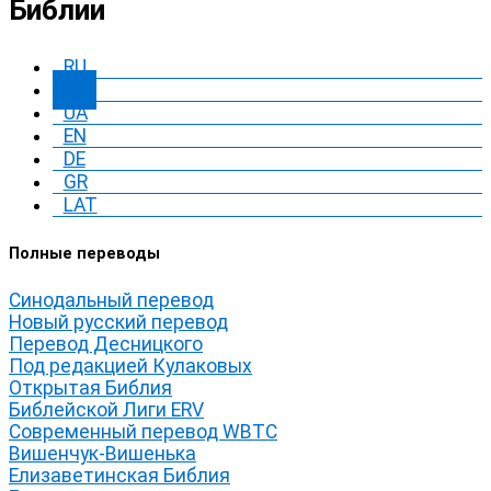
Библии
RU
BY
UA
EN
DE
GR
LAT
Полные переводы
Синодальный перевод
Новый русский перевод
Перевод Десницкого
Под редакцией Кулаковых
Открытая Библия
Библейской Лиги ERV
Cовременный перевод WBTC
Вишенчук-Вишенька
Елизаветинская Библия