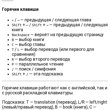
Горячие клавиши
/
— предыдущая / следующая глава
←
→
+
/
+
— предыдущая / следующая
Shift
←
Shift
→
книга
— вернёт на предыдущую страницу
Backspace
— выбор книги
B
— выбор главы
C
/
— выбор перевода (или первого для
T
L
сравнения)
— выбор второго перевода
R
— параллельное чтение
P
— поиск / симфония
/
+
— эта подсказка
Shift
/
Горячие клавиши работают как с английской, так и
с русской раскладкой клавиатуры.
Подсказка: T — translation (перевод), L/R — left/right
(левый/правый перевод), B — book (книга), C —