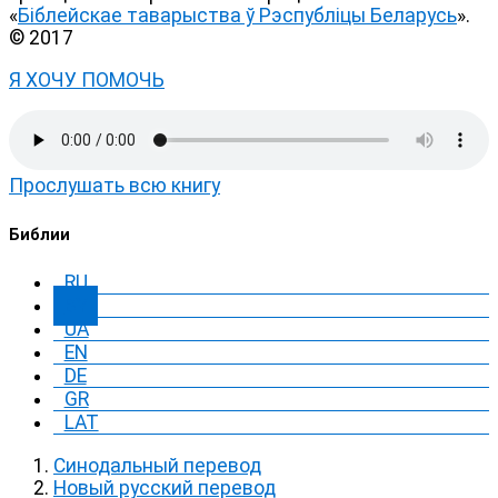
«
Біблейскае таварыства ў Рэспубліцы Беларусь
».
© 2017
Я ХОЧУ ПОМОЧЬ
Прослушать всю книгу
Библии
RU
BY
UA
EN
DE
GR
LAT
Синодальный перевод
Новый русский перевод