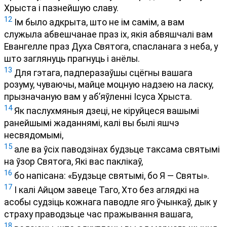
Хрыста і пазнейшую славу.
12
Ім было адкрыта, што не ім самім, а вам
служыла абвешчанае праз іх, якія абвяшчалі вам
Евангелле праз Духа Святога, спасланага з неба, у
што заглянуць прагнуць і анёлы.
13
Для гэтага, падперазаўшы сцёгны вашага
розуму, чуваючы, майце моцную надзею на ласку,
прызначаную вам у аб’яўленні Ісуса Хрыста.
14
Як паслухмяныя дзеці, не кіруйцеся вашымі
ранейшымі жаданнямі, калі вы былі яшчэ
несвядомымі,
15
але ва ўсіх паводзінах будзьце таксама святымі
на ўзор Святога, Які вас паклікаў,
16
бо напісана: «Будзьце святымі, бо Я — Святы».
17
І калі Айцом завеце Таго, Хто без аглядкі на
асобы судзіць кожнага паводле яго ўчынкаў, дык у
страху праводзьце час пражывання вашага,
18