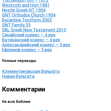
Tischendorf 8th — 1872
Westcott and Hort 1881
Nestle Greek NT 1904
GNT Orthodox Church 1904
Byzantine Textform 2005
GNT Family 35
SBL Greek New Testament 2010
Синайский кодекс — 4 век
Ватиканский кодекс — 4 век
Александрийский кодекс — 5 век
Ефремов кодекс — 5 век
Полные переводы
Клементиновская Вульгата
Новая Вульгата
Комментарии
На всю Библию