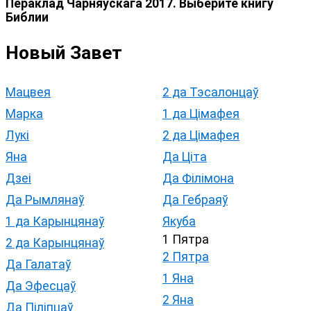
Пераклад Чарняўскага 2017. Выберите книгу
Библии
Новый Завет
Мацвея
2 да Тэсалонцаў
Марка
1 да Цімафея
Лукі
2 да Цімафея
Яна
Да Ціта
Дзеі
Да Філімона
Да Рымлянаў
Да Гебраяў
1 да Карынцянаў
Якуба
1 Пятра
2 да Карынцянаў
2 Пятра
Да Галатаў
1 Яна
Да Эфесцаў
2 Яна
Да Піліпцаў