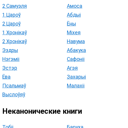
2 Самуэля
Амоса
1 Цароў
Абдыі
2 Цароў
Ёны
1 Хронікаў
Міхея
2 Хронікаў
Навума
Эздры
Абакука
Нэгэміі
Сафоніі
Эстэр
Агэя
Ёва
Захарыі
Псальмаў
Малахіі
Выслоўяў
Неканонические книги
Тобіі
Баруха