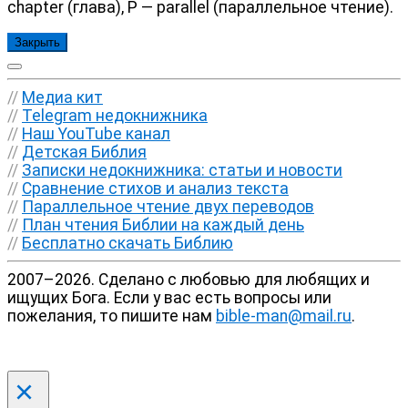
chapter (глава), P — parallel (параллельное чтение).
Закрыть
//
Медиа кит
//
Telegram недокнижника
//
Наш YouTube канал
//
Детская Библия
//
Записки недокнижника: статьи и новости
//
Сравнение стихов и анализ текста
//
Параллельное чтение двух переводов
//
План чтения Библии на каждый день
//
Бесплатно скачать Библию
2007–2026. Сделано с любовью для любящих и
ищущих Бога. Если у вас есть вопросы или
пожелания, то пишите нам
bible-man@mail.ru
.
×