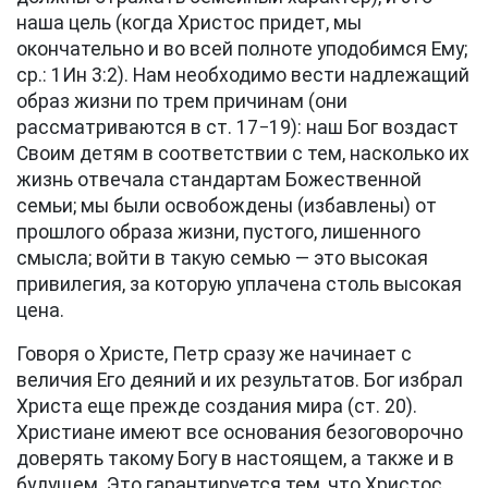
наша цель (когда Христос придет, мы
окончательно и во всей полноте уподобимся Ему;
ср.:
1Ин 3:2
). Нам необходимо вести надлежащий
образ жизни по трем причинам (они
рассматриваются в
ст. 17−19
): наш Бог воздаст
Своим детям в соответствии с тем, насколько их
жизнь отвечала стандартам Божественной
семьи; мы были освобождены (избавлены) от
прошлого образа жизни, пустого, лишенного
смысла; войти в такую семью — это высокая
привилегия, за которую уплачена столь высокая
цена.
Говоря о Христе, Петр сразу же начинает с
величия Его деяний и их результатов. Бог избрал
Христа еще прежде создания мира (
ст. 20
).
Христиане имеют все основания безоговорочно
доверять такому Богу в настоящем, а также и в
будущем. Это гарантируется тем, что Христос