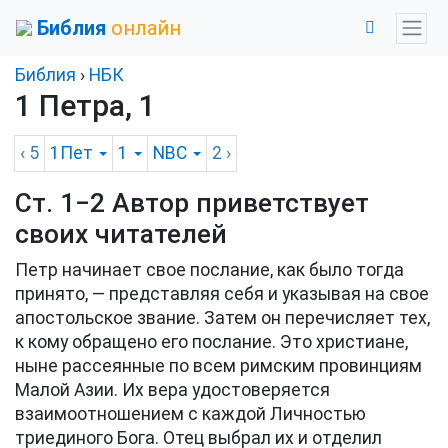
Библия
онлайн
Библия
›
НБК
1 Петра, 1
‹ 5
1Пет
1
NBC
2
›
Ст. 1−2 Автор приветствует
своих читателей
Петр начинает свое послание, как было тогда
принято, — представляя себя и указывая на свое
апостольское звание. Затем он перечисляет тех,
к кому обращено его послание. Это христиане,
ныне рассеянные по всем римским провинциям
Малой Азии. Их вера удостоверяется
взаимоотношением с каждой Личностью
триединого Бога. Отец выбрал их и отделил