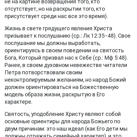
не на картине возвращения того, кто
отсутствует, но на раскрытии того, кто
присутствует среди нас все это время).
Жизнь в свете грядущего явления Христа
призывает к послушанию (ср.:
Лк 12:35−48
). Свое
послушание мы должны выработать,
ориентируясь в своем поведении на святость
Бога, Который призвал нас к Себе (ср.:
Мф 5:48
).
Ранее, в своем духовном невежестве читатели
Петра потворствовали своим
неконтролируемым желаниям, но народ Божий
должен ориентироваться на Божественную
модель образа жизни, раскрытую в Его
характере.
Святость, уподобление Христу являют собой
основные ориентиры для народа Божьего по
двум причинам: это наш идеал (как Его дети мы
должны отражать семейный характер), и это