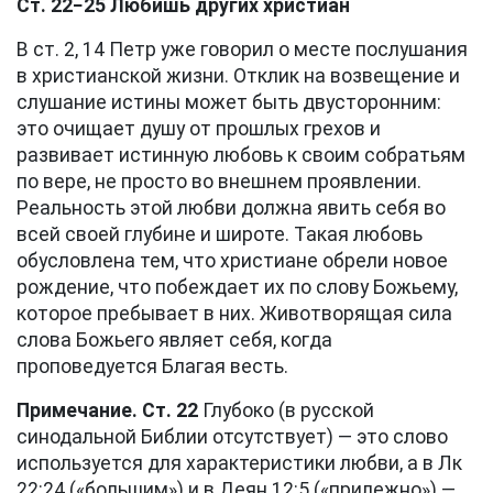
Ст. 22−25 Любишь других христиан
В
ст. 2, 14
Петр уже говорил о месте послушания
в христианской жизни. Отклик на возвещение и
слушание истины может быть двусторонним:
это очищает душу от прошлых грехов и
развивает истинную любовь к своим собратьям
по вере, не просто во внешнем проявлении.
Реальность этой любви должна явить себя во
всей своей глубине и широте. Такая любовь
обусловлена тем, что христиане обрели новое
рождение, что побеждает их по слову Божьему,
которое пребывает в них. Животворящая сила
слова Божьего являет себя, когда
проповедуется Благая весть.
Примечание. Ст. 22
Глубоко (в русской
синодальной Библии отсутствует) — это слово
используется для характеристики любви, а в
Лк
22:24
(«большим») и в
Деян 12:5
(«прилежно») —