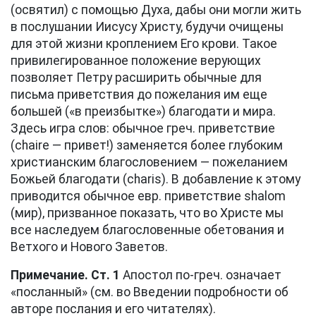
(освятил) с помощью Духа, дабы они могли жить
в послушании Иисусу Христу, будучи очищены
для этой жизни кроплением Его крови. Такое
привилегированное положение верующих
позволяет Петру расширить обычные для
письма приветствия до пожелания им еще
большей («в преизбытке») благодати и мира.
Здесь игра слов: обычное греч. приветствие
(chaire — привет!) заменяется более глубоким
христианским благословением — пожеланием
Божьей благодати (charis). В добавление к этому
приводится обычное евр. приветствие shalom
(мир), призванное показать, что во Христе мы
все наследуем благословенные обетования и
Ветхого и Нового Заветов.
Примечание. Ст. 1
Апостол по-греч. означает
«посланный» (см. во Введении подробности об
авторе послания и его читателях).