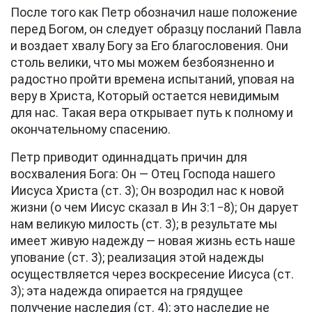
После того как Петр обозначил наше положение
перед Богом, он следует образцу посланий Павла
и воздает хвалу Богу за Его благословения. Они
столь велики, что мы можем безбоязненно и
радостно пройти времена испытаний, уповая на
веру в Христа, Который остается невидимым
для нас. Такая вера открывает путь к полному и
окончательному спасению.
Петр приводит одиннадцать причин для
восхваления Бога: Он — Отец Господа нашего
Иисуса Христа (
ст. 3
); Он возродил нас к новой
жизни (о чем Иисус сказал в
Ин 3:1−8
); Он дарует
нам великую милость (
ст. 3
); в результате мы
имеет живую надежду — новая жизнь есть наше
упование (
ст. 3
); реализация этой надежды
осуществляется через воскресение Иисуса (
ст.
3
); эта надежда опирается на грядущее
получение наследия (
ст. 4
); это наследие не