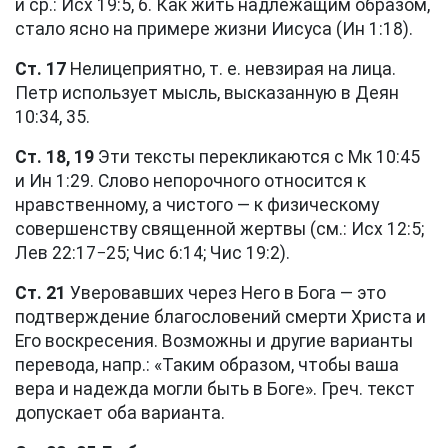
и ср.:
Исх 19:5, 6
. Как жить надлежащим образом,
стало ясно на примере жизни Иисуса (
Ин 1:18
).
Ст. 17
Нелицеприятно, т. е. невзирая на лица.
Петр использует мысль, высказанную в
Деян
10:34, 35
.
Ст. 18, 19
Эти тексты перекликаются с
Мк 10:45
и
Ин 1:29
. Слово непорочного относится к
нравственному, а чистого — к физическому
совершенству священной жертвы (см.:
Исх 12:5
;
Лев 22:17−25
;
Чис 6:14
;
Чис 19:2
).
Ст. 21
Уверовавших через Него в Бога — это
подтверждение благословений смерти Христа и
Его воскресения. Возможны и другие варианты
перевода, напр.: «Таким образом, чтобы ваша
вера и надежда могли быть в Боге». Греч. текст
допускает оба варианта.