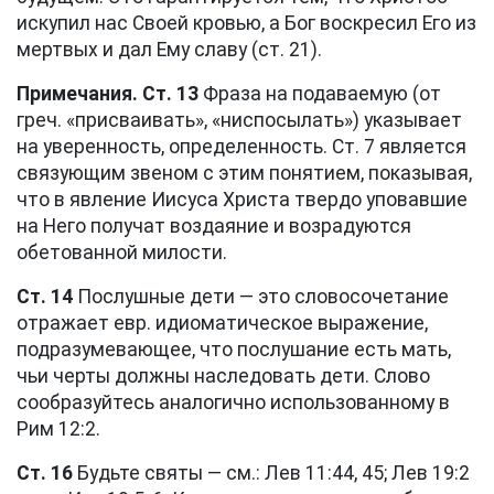
искупил нас Своей кровью, а Бог воскресил Его из
мертвых и дал Ему славу (
ст. 21
).
Примечания. Ст. 13
Фраза на подаваемую (от
греч. «присваивать», «ниспосылать») указывает
на уверенность, определенность. Ст. 7 является
связующим звеном с этим понятием, показывая,
что в явление Иисуса Христа твердо уповавшие
на Него получат воздаяние и возрадуются
обетованной милости.
Ст. 14
Послушные дети — это словосочетание
отражает евр. идиоматическое выражение,
подразумевающее, что послушание есть мать,
чьи черты должны наследовать дети. Слово
сообразуйтесь аналогично использованному в
Рим 12:2
.
Ст. 16
Будьте святы — см.:
Лев 11:44, 45
;
Лев 19:2