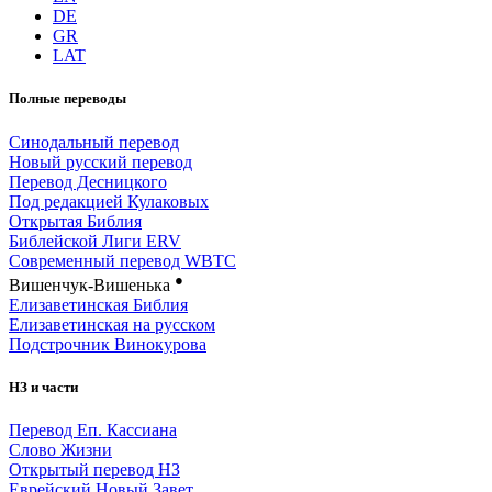
DE
GR
LAT
Полные переводы
Синодальный перевод
Новый русский перевод
Перевод Десницкого
Под редакцией Кулаковых
Открытая Библия
Библейской Лиги ERV
Cовременный перевод WBTC
●
Вишенчук-Вишенька
Елизаветинская Библия
Елизаветинская на русском
Подстрочник Винокурова
НЗ и части
Перевод Еп. Кассиана
Слово Жизни
Открытый перевод НЗ
Еврейский Новый Завет