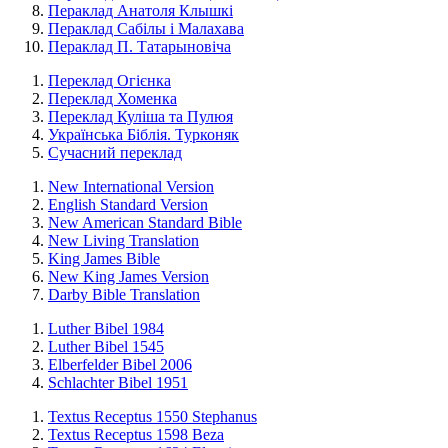
Пераклад Анатоля Клышкi
Пераклад Сабілы і Малахава
Пераклад П. Татарыновіча
Переклад Огієнка
Переклад Хоменка
Переклад Куліша та Пулюя
Українська Біблія. Турконяк
Сучасний переклад
New International Version
English Standard Version
New American Standard Bible
New Living Translation
King James Bible
New King James Version
Darby Bible Translation
Luther Bibel 1984
Luther Bibel 1545
Elberfelder Bibel 2006
Schlachter Bibel 1951
Textus Receptus 1550 Stephanus
Textus Receptus 1598 Beza