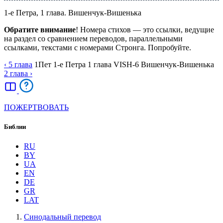
1-е Петра, 1 глава. Вишенчук-Вишенька
Обратите внимание
! Номера стихов — это ссылки, ведущие
на раздел со сравнением переводов, параллельными
ссылками, текстами с номерами Стронга. Попробуйте.
‹ 5
глава
1Пет
1-е Петра
1
глава
VISH-6
Вишенчук-Вишенька
2
глава
›
ПОЖЕРТВОВАТЬ
Библии
RU
BY
UA
EN
DE
GR
LAT
Синодальный перевод