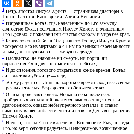
1
Петр, апостол Иисуса Христа — странникам диаспоры в
Понте, Галатии, Каппадокии, Азии и Вифинии,
2
Избранникам Бога Отца, наделенным по Его замыслу
святостью Духа, послушным Иисусу Христу и очищенным
Его Кровью, с пожеланиями счастья свободы и мира без края.
3
Благословенный Бог и Отец нашего Господа Иисуса Христа
воскресил Его из мертвых, а с Ним по великой своей милости
и нам дал вторую жизнь — живую надежду,
4
Наследство, не знающее ни смерти, ни порчи, ни
одряхления. Оно для вас хранится на небесах,
5
И до спасения, готового открыться в конце времен, Божья
сила дает вам убежище — веру.
6
Этому радуйтесь. Лишь на короткое время находитесь сейчас
в разных тяжелых, безрадостных обстоятельствах.
7
Огнем проверяют золото. Но ваша вера после всех
пройденных испытаний окажется намного чище, пусть и
драгоценного, однако небезупречного металла, и станет
символом вашей доблести, чести и славы в День возвращения
Иисуса Христа.
8
Ничего, что вы Его не видели: вы Его любите. Ему, не видя
Его, но веря, сегодня радуетесь. Невыразимое, возвышенное
счастье —