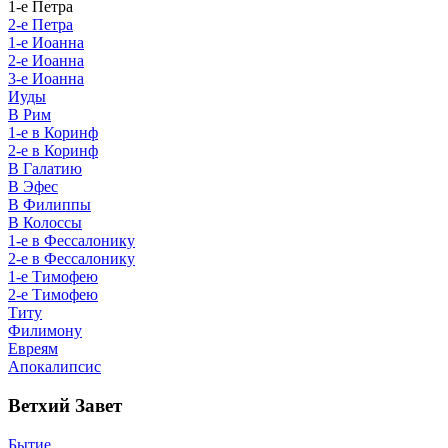
1-е Петра
2-е Петра
1-е Иоанна
2-е Иоанна
3-е Иоанна
Иуды
В Рим
1-е в Коринф
2-е в Коринф
В Галатию
В Эфес
В Филиппы
В Колоссы
1-е в Фессалонику
2-е в Фессалонику
1-е Тимофею
2-е Тимофею
Титу
Филимону
Евреям
Апокалипсис
Ветхий Завет
Бытие