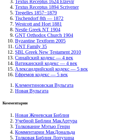
Textus Receptus 1624 Elzevir
Textus Receptus 1894 Scrivener
Tregelles 1857−1879
Tischendorf 8th — 1872
Westcott and Hort 1881
Nestle Greek NT 1904
GNT Orthodox Church 1904
Byzantine Textform 2005
GNT Family 35
SBL Greek New Testament 2010
Синайский кодекс — 4 век
Ватиканский кодекс — 4 век
Александрийский кодекс — 5 век
Ефремов кодекс — 5 век
Клементиновская Вульгата
Новая Вульгата
Комментарии
Новая Женевская Библия
Учебной Библии МакАртура
Толкование Мэтью Генри
Комментарии МакДональда
Толковая Библия Лопухина