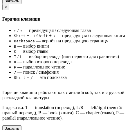
Закрыть
×
Горячие клавиши
/
— предыдущая / следующая глава
←
→
+
/
+
— предыдущая / следующая книга
Shift
←
Shift
→
— вернёт на предыдущую страницу
Backspace
— выбор книги
B
— выбор главы
C
/
— выбор перевода (или первого для сравнения)
T
L
— выбор второго перевода
R
— параллельное чтение
P
— поиск / симфония
/
+
— эта подсказка
Shift
/
Горячие клавиши работают как с английской, так и с русской
раскладкой клавиатуры.
Подсказка: T — translation (перевод), L/R — left/right (левый/
правый перевод), B — book (книга), C — chapter (глава), P —
parallel (параллельное чтение).
Закрыть