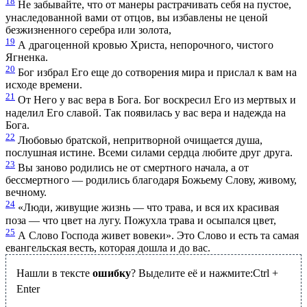
18
Не забывайте, что от манеры растрачивать себя на пустое,
унаследованной вами от отцов, вы избавлены не ценой
безжизненного серебра или золота,
19
А драгоценной кровью Христа, непорочного, чистого
Ягненка.
20
Бог избрал Его еще до сотворения мира и прислал к вам на
исходе времени.
21
От Него у вас вера в Бога. Бог воскресил Его из мертвых и
наделил Его славой. Так появилась у вас вера и надежда на
Бога.
22
Любовью братской, непритворной очищается душа,
послушная истине. Всеми силами сердца любите друг друга.
23
Вы заново родились не от смертного начала, а от
бессмертного — родились благодаря Божьему Слову, живому,
вечному.
24
«Люди, живущие жизнь — что трава, и вся их красивая
поза — что цвет на лугу. Пожухла трава и осыпался цвет,
25
А Слово Господа живет вовеки». Это Слово и есть та самая
евангельская весть, которая дошла и до вас.
Нашли в тексте
ошибку
? Выделите её и нажмите:
Ctrl
+
Enter