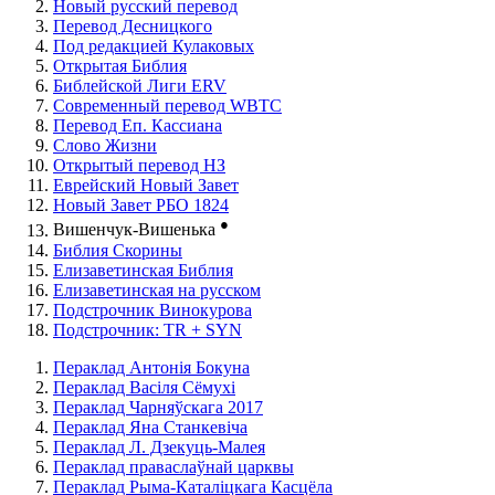
Новый русский перевод
Перевод Десницкого
Под редакцией Кулаковых
Открытая Библия
Библейской Лиги ERV
Cовременный перевод WBTC
Перевод Еп. Кассиана
Слово Жизни
Открытый перевод НЗ
Еврейский Новый Завет
Новый Завет РБО 1824
●
Вишенчук-Вишенька
Библия Скорины
Елизаветинская Библия
Елизаветинская на русском
Подстрочник Винокурова
Подстрочник: TR + SYN
Пераклад Антонія Бокуна
Пераклад Васіля Сёмухі
Пераклад Чарняўскага 2017
Пераклад Яна Станкевіча
Пераклад Л. Дзекуць-Малея
Пераклад праваслаўнай царквы
Пераклад Рыма-Каталіцкага Касцёла