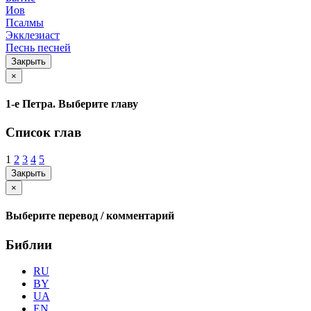
Иов
Псалмы
Экклезиаст
Песнь песней
Закрыть
×
1-е Петра. Выберите главу
Список глав
1
2
3
4
5
Закрыть
×
Выберите перевод / комментарий
Библии
RU
BY
UA
EN