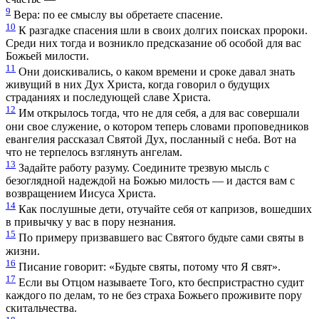
9
Вера: по ее смыслу вы обретаете спасение.
10
К разгадке спасения шли в своих долгих поисках пророки.
Среди них тогда и возникло предсказание об особой для вас
Божьей милости.
11
Они доискивались, о каком времени и сроке давал знать
живущий в них Дух Христа, когда говорил о будущих
страданиях и последующей славе Христа.
12
Им открылось тогда, что не для себя, а для вас совершали
они свое служение, о котором теперь словами проповедников
евангелия рассказал Святой Дух, посланный с неба. Вот на
что не терпелось взглянуть ангелам.
13
Задайте работу разуму. Соедините трезвую мысль с
безоглядной надеждой на Божью милость — и дастся вам с
возвращением Иисуса Христа.
14
Как послушные дети, отучайте себя от капризов, вошедших
в привычку у вас в пору незнания.
15
По примеру призвавшего вас Святого будьте сами святы в
жизни.
16
Писание говорит: «Будьте святы, потому что Я свят».
17
Если вы Отцом называете Того, кто беспристрастно судит
каждого по делам, то не без страха Божьего проживите пору
скитальчества.