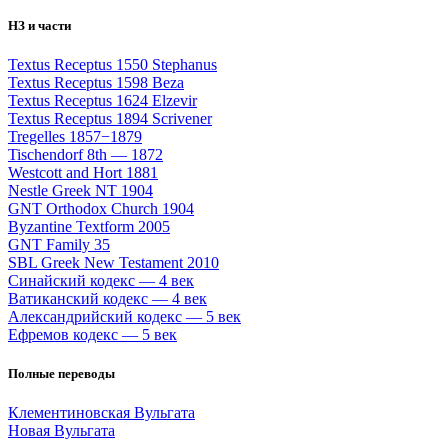
НЗ и части
Textus Receptus 1550 Stephanus
Textus Receptus 1598 Beza
Textus Receptus 1624 Elzevir
Textus Receptus 1894 Scrivener
Tregelles 1857−1879
Tischendorf 8th — 1872
Westcott and Hort 1881
Nestle Greek NT 1904
GNT Orthodox Church 1904
Byzantine Textform 2005
GNT Family 35
SBL Greek New Testament 2010
Синайский кодекс — 4 век
Ватиканский кодекс — 4 век
Александрийский кодекс — 5 век
Ефремов кодекс — 5 век
Полные переводы
Клементиновская Вульгата
Новая Вульгата