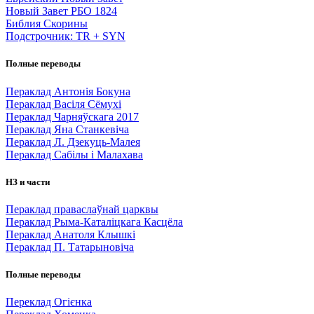
Новый Завет РБО 1824
Библия Скорины
Подстрочник: TR + SYN
Полные переводы
Пераклад Антонія Бокуна
Пераклад Васіля Сёмухі
Пераклад Чарняўскага 2017
Пераклад Яна Станкевіча
Пераклад Л. Дзекуць-Малея
Пераклад Сабілы і Малахава
НЗ и части
Пераклад праваслаўнай царквы
Пераклад Рыма-Каталіцкага Касцёла
Пераклад Анатоля Клышкi
Пераклад П. Татарыновіча
Полные переводы
Переклад Огієнка