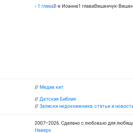
‹ 1
глава
3-е Иоанна
1
глава
Вишенчук-Вишен
//
Медиа кит
//
Детская Библия
//
Записки недокнижника: статьи и новост
2007–2026. Сделано с любовью для любящи
Наверх