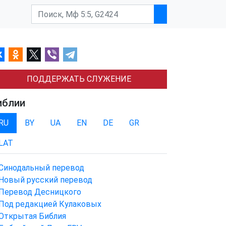
ПОДДЕРЖАТЬ СЛУЖЕНИЕ
иблии
RU
BY
UA
EN
DE
GR
LAT
Синодальный перевод
Новый русский перевод
Перевод Десницкого
Под редакцией Кулаковых
Открытая Библия