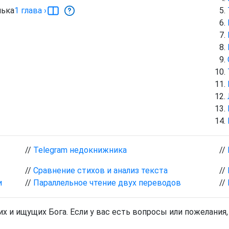
ька
1
глава
›
//
Telegram недокнижника
//
//
Сравнение стихов и анализ текста
//
и
//
Параллельное чтение двух переводов
//
х и ищущих Бога. Если у вас есть вопросы или пожелания