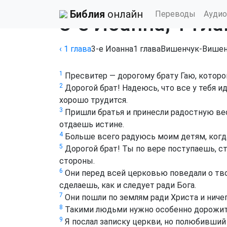
Библия
›
Вишенчук-Вишенька
Библия
онлайн
Переводы
Аудио
3-е Иоанна, 1 гла
‹ 1
глава
3-е Иоанна
1
глава
Вишенчук-Вишен
1
Пресвитер — дорогому брату Гаю, котор
2
Дорогой брат! Надеюсь, что все у тебя и
хорошо трудится.
3
Пришли братья и принесли радостную вест
отдаешь истине.
4
Больше всего радуюсь моим детям, когда
5
Дорогой брат! Ты по вере поступаешь, с
стороны.
6
Они перед всей церковью поведали о тво
сделаешь, как и следует ради Бога.
7
Они пошли по землям ради Христа и ничег
8
Такими людьми нужно особенно дорожить
9
Я послал записку церкви, но полюбивший