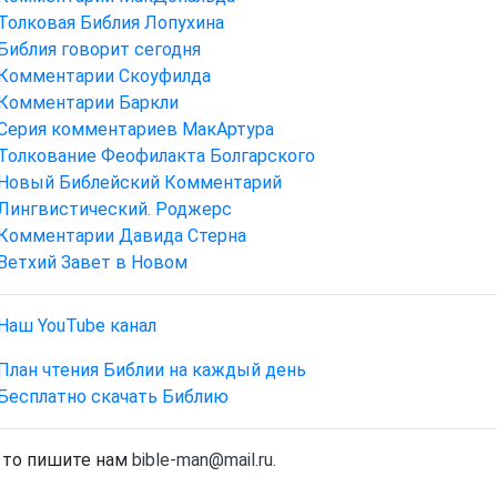
Толковая Библия Лопухина
Библия говорит сегодня
Комментарии Скоуфилда
Комментарии Баркли
Серия комментариев МакАртура
Толкование Феофилакта Болгарского
Новый Библейский Комментарий
Лингвистический. Роджерс
Комментарии Давида Стерна
Ветхий Завет в Новом
Наш YouTube канал
План чтения Библии на каждый день
Бесплатно скачать Библию
, то пишите нам
bible-man@mail.ru
.