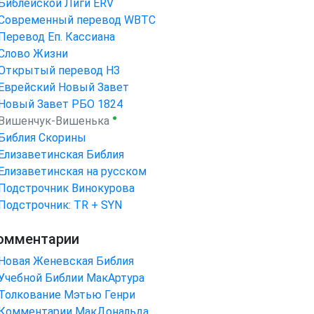
Библейской Лиги ERV
Cовременный перевод WBTC
Перевод Еп. Кассиана
Слово Жизни
Открытый перевод НЗ
Еврейский Новый Завет
Новый Завет РБО 1824
●
Вишенчук-Вишенька
Библия Скорины
Елизаветинская Библия
Елизаветинская на русском
Подстрочник Винокурова
Подстрочник: TR + SYN
омментарии
Новая Женевская Библия
Учебной Библии МакАртура
Толкование Мэтью Генри
Комментарии МакДональда