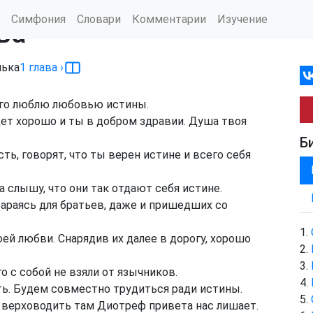
Симфония
Словари
Комментарии
Изучение
ва
ька
1
глава
›
ого люблю любовью истины.
дет хорошо и ты в добром здравии. Душа твоя
Б
ь, говорят, что ты верен истине и всего себя
 слышу, что они так отдают себя истине.
тараясь для братьев, даже и пришедших со
ей любви. Снарядив их далее в дорогу, хорошо
о с собой не взяли от язычников.
. Будем совместно трудиться ради истины.
 верховодить там Диотреф привета нас лишает.