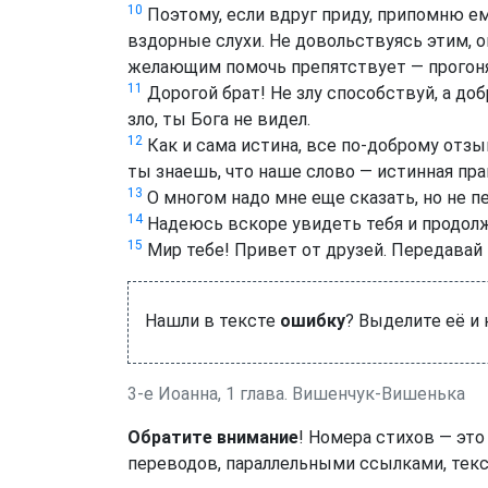
10
Поэтому, если вдруг приду, припомню ему
вздорные слухи. Не довольствуясь этим, о
желающим помочь препятствует — прогоня
11
Дорогой брат! Не злу способствуй, а доб
зло, ты Бога не видел.
12
Как и сама истина, все по-доброму отзы
ты знаешь, что наше слово — истинная пра
13
О многом надо мне еще сказать, но не п
14
Надеюсь вскоре увидеть тебя и продолж
15
Мир тебе! Привет от друзей. Передавай
Нашли в тексте
ошибку
? Выделите её и
3-е Иоанна, 1 глава. Вишенчук-Вишенька
Обратите внимание
! Номера стихов — это
переводов, параллельными ссылками, текс