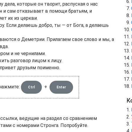
 дела, которые он творит, распуская о нас
н и сам отказывает в помощи братьям, и
ет их из церкви.
ру. Если делаешь добро, ты — от Бога, а делаешь
ваются о Деметрии. Прилагаем свое слово и мы, а
вда.
ером и не чернилами.
ить разговор лицом к лицу.
 привет друзьям поименно.
 нажмите:
+
Ctrl
Enter
К
 ссылки, ведущие на раздел со сравнением
тами с номерами Стронга. Попробуйте.