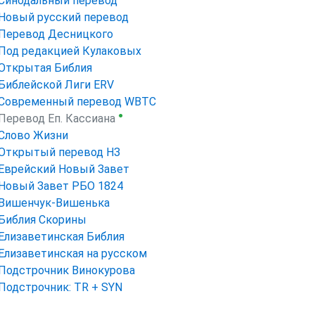
Синодальный перевод
Новый русский перевод
Перевод Десницкого
Под редакцией Кулаковых
Открытая Библия
Библейской Лиги ERV
Cовременный перевод WBTC
●
Перевод Еп. Кассиана
Слово Жизни
Открытый перевод НЗ
Еврейский Новый Завет
Новый Завет РБО 1824
Вишенчук-Вишенька
Библия Скорины
Елизаветинская Библия
Елизаветинская на русском
Подстрочник Винокурова
Подстрочник: TR + SYN