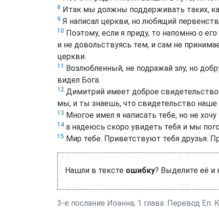
8
Итак мы должны поддерживать таких, как
9
Я написал церкви, но любящий первенств
10
Поэтому, если я приду, то напомню о его 
и не довольствуясь тем, и сам не приним
церкви.
11
Возлюбленный, не подражай злу, но добру
видел Бога.
12
Димитрий имеет доброе свидетельство о
мы; и ты знаешь, что свидетельство наше 
13
Многое имел я написать тебе, но не хочу
14
а надеюсь скоро увидеть тебя и мы пог
15
Мир тебе. Приветствуют тебя друзья. П
Нашли в тексте
ошибку
? Выделите её и
3-е послание Иоанна, 1 глава. Перевод Еп. 