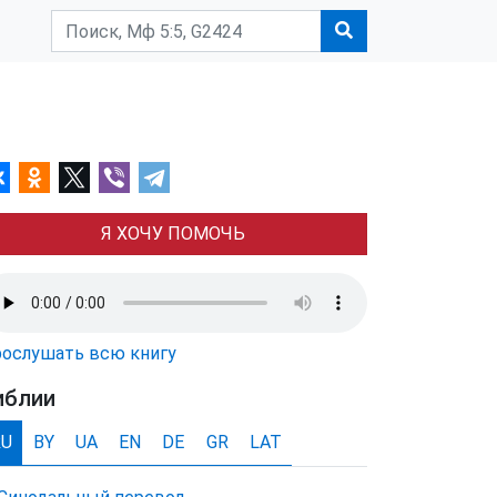
Я ХОЧУ ПОМОЧЬ
ослушать всю книгу
иблии
RU
BY
UA
EN
DE
GR
LAT