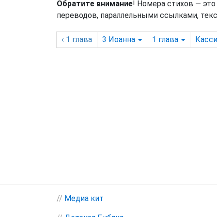
Обратите внимание
! Номера стихов — это
переводов, параллельными ссылками, текс
‹ 1
глава
3 Иоанна
1
глава
Касси
//
Медиа кит