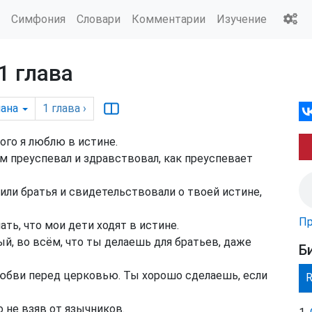
Симфония
Словари
Комментарии
Изучение
1 глава
ана
1
глава
›
го я люблю в истине.
 преуспевал и здравствовал, как преуспевает
или братья и свидетельствовали о твоей истине,
Пр
ть, что мои дети ходят в истине.
й, во всём, что ты делаешь для братьев, даже
Б
юбви перед церковью. Ты хорошо сделаешь, если
 не взяв от язычников.