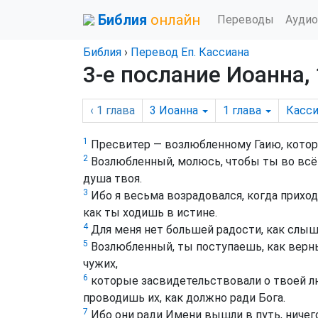
Библия
онлайн
Переводы
Аудио
Библия
›
Перевод Еп. Кассиана
3-е послание Иоанна, 
‹ 1
глава
3 Иоанна
1
глава
Касси
1
Пресвитер — возлюбленному Гаию, которо
2
Возлюбленный, молюсь, чтобы ты во всём
душа твоя.
3
Ибо я весьма возрадовался, когда приход
как ты ходишь в истине.
4
Для меня нет большей радости, как слыша
5
Возлюбленный, ты поступаешь, как верны
чужих,
6
которые засвидетельствовали о твоей л
проводишь их, как должно ради Бога.
7
Ибо они ради Имени вышли в путь, ничего