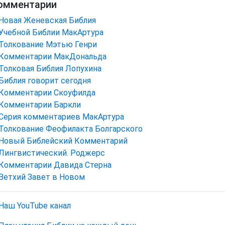
омментарии
Новая Женевская Библия
Учебной Библии МакАртура
Толкование Мэтью Генри
Комментарии МакДональда
Толковая Библия Лопухина
Библия говорит сегодня
Комментарии Скоуфилда
Комментарии Баркли
Серия комментариев МакАртура
Толкование Феофилакта Болгарского
Новый Библейский Комментарий
Лингвистический. Роджерс
Комментарии Давида Стерна
Ветхий Завет в Новом
Наш YouTube канал