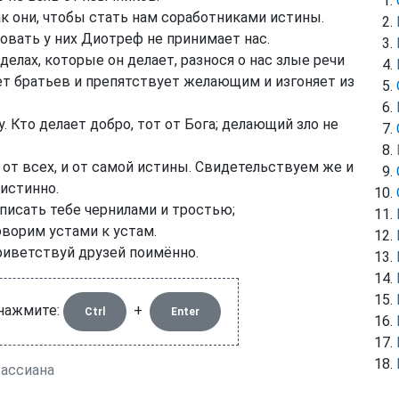
 они, чтобы стать нам соработниками истины.
овать у них Диотреф не принимает нас.
делах, которые он делает, разнося о нас злые речи
ает братьев и препятствует желающим и изгоняет из
. Кто делает добро, тот от Бога; делающий зло не
т всех, и от самой истины. Свидетельствуем же и
истинно.
 писать тебе чернилами и тростью;
оворим устами к устам.
риветствуй друзей поимённо.
 нажмите:
+
Ctrl
Enter
Кассиана