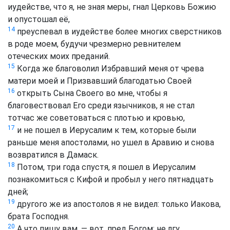
иудействе, что я, не зная меры, гнал Церковь Божию
и опустошал её,
14
преуспевал в иудействе более многих сверстников
в роде моем, будучи чрезмерно ревнителем
отеческих моих преданий.
15
Когда же благоволил Избравший меня от чрева
матери моей и Призвавший благодатью Своей
16
открыть Сына Своего во мне, чтобы я
благовествовал Его среди язычников, я не стал
тотчас же советоваться с плотью и кровью,
17
и не пошел в Иерусалим к тем, которые были
раньше меня апостолами, но ушел в Аравию и снова
возвратился в Дамаск.
18
Потом, три года спустя, я пошел в Иерусалим
познакомиться с Кифой и пробыл у него пятнадцать
дней;
19
другого же из апостолов я не видел: только Иакова,
брата Господня.
20
А что пишу вам, — вот, пред Богом: не лгу.