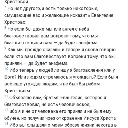
Христовой.
7
Но нет другого, а есть только некоторые,
смущающие вас и желающие исказить Евангелие
Христово.
8
Но если бы даже мы или ангел с неба
благовествовал вам вопреки тому, что мы
благовествовали вам, — да будет анафема.
9
Как мы прежде сказали, и теперь я снова говорю:
если кто вам благовествует вопреки тому, что вы
приняли, — да будет анафема.
10
Ибо теперь у людей ли ищу я благоволения или у
Бога? Или людям стремлюсь я угождать? Если бы я
всё еще угождал людям, я не был бы рабом
Христовым.
11
Объявляю вам, братья: Евангелие, которое я
благовествовал, не есть человеческое;
12
ибо я и не от человека его принял и не был ему
обучен, но получил чрез откровение Иисуса Христа.
13
Ибо вы слышали о моем образе жизни некогда в