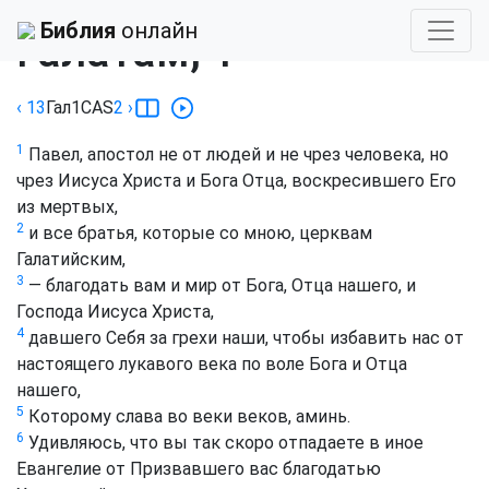
Библия
›
Кассиана
Библия
онлайн
Галатам, 1
‹ 13
Гал
1
CAS
2
›
1
Павел, апостол не от людей и не чрез человека, но
чрез Иисуса Христа и Бога Отца, воскресившего Его
из мертвых,
2
и все братья, которые со мною, церквам
Галатийским,
3
— благодать вам и мир от Бога, Отца нашего, и
Господа Иисуса Христа,
4
давшего Себя за грехи наши, чтобы избавить нас от
настоящего лукавого века по воле Бога и Отца
нашего,
5
Которому слава во веки веков, аминь.
6
Удивляюсь, что вы так скоро отпадаете в иное
Евангелие от Призвавшего вас благодатью