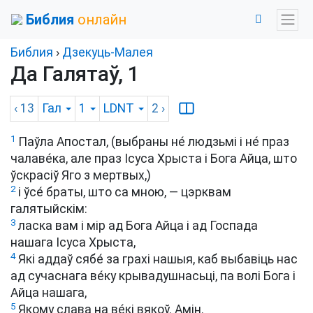
Библия
онлайн
Библия
›
Дзекуць-Малея
Да Галятаў, 1
‹ 13
Гал
1
LDNT
2
›
1
Паўла Апостал, (выбраны не́ людзьмі і не́ праз
чалаве́ка, але праз Ісуса Хрыста і Бога Айца, што
ўскрасіў Яго з мертвых,)
2
і ўсе́ браты, што са мною, — цэрквам
галятыйскім:
3
ласка вам і мір ад Бога Айца і ад Госпада
нашага Ісуса Хрыста,
4
Які аддаў сябе́ за грахі нашыя, каб выбавіць нас
ад сучаснага ве́ку крывадушнасьці, па волі Бога і
Айца нашага,
5
Якому слава на ве́кі вякоў. Амін.