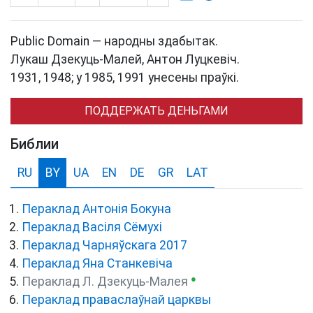
Public Domain — народны здабытак.
Лукаш Дзекуць-Малей, Антон Луцкевіч.
1931, 1948; у 1985, 1991 унесены праўкі.
ПОДДЕРЖАТЬ ДЕНЬГАМИ
Библии
RU
BY
UA
EN
DE
GR
LAT
Пераклад Антонія Бокуна
Пераклад Васіля Сёмухі
Пераклад Чарняўскага 2017
Пераклад Яна Станкевіча
●
Пераклад Л. Дзекуць-Малея
Пераклад праваслаўнай царквы