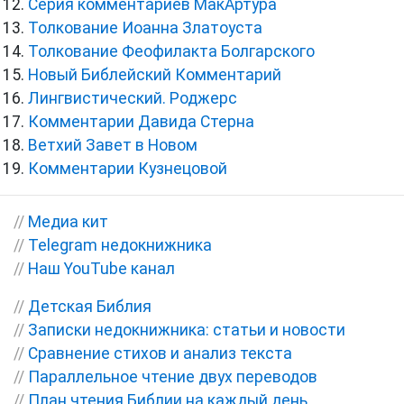
Серия комментариев МакАртура
Толкование Иоанна Златоуста
Толкование Феофилакта Болгарского
Новый Библейский Комментарий
Лингвистический. Роджерс
Комментарии Давида Стерна
Ветхий Завет в Новом
Комментарии Кузнецовой
//
Медиа кит
//
Telegram недокнижника
//
Наш YouTube канал
//
Детская Библия
//
Записки недокнижника: статьи и новости
//
Сравнение стихов и анализ текста
//
Параллельное чтение двух переводов
//
План чтения Библии на каждый день