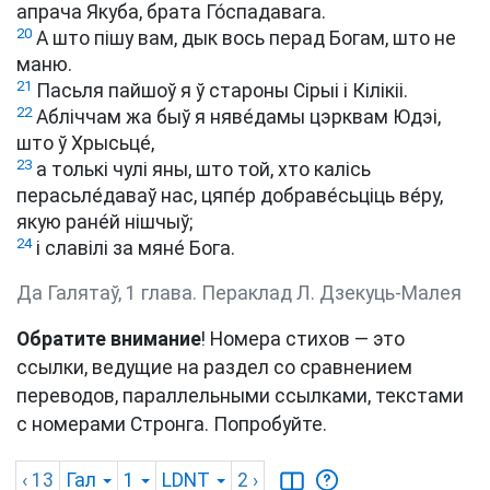
апрача Якуба, брата Го́спадавага.
20
А што пішу вам, дык вось перад Богам, што не
маню.
21
Пасьля пайшоў я ў староны Сірыі і Кілікіі.
22
Абліччам жа быў я няве́дамы цэрквам Юдэі,
што ў Хрысьце́,
23
а толькі чулі яны, што той, хто калісь
перасьле́даваў нас, цяпе́р добраве́сьціць ве́ру,
якую ране́й нішчыў;
24
і славілі за мяне́ Бога.
Да Галятаў, 1 глава. Пераклад Л. Дзекуць-Малея
Обратите внимание
! Номера стихов — это
ссылки, ведущие на раздел со сравнением
переводов, параллельными ссылками, текстами
с номерами Стронга. Попробуйте.
‹ 13
Гал
1
LDNT
2
›