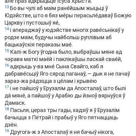
але праз адкрыцьце Ісуса Хрыста.
13
Бо вы чулі аб маім ране́йшым жыцьці ў
Юдэйстве, што я бяз ме́ры перасьле́даваў Божую
Царкву і пустошыў яе́,
14
і апераджаў у юдэйстве многіх раве́сьнікаў у
родзе маім, будучы найбольш руплівым аб
бацькаўскія пераказы мае́.
15
Калі-ж Богу ўгодна было, выбраўшы мяне ад
чэрава маткі мае́й і паклікаўшы ласкай свае́й,
16
адкрыць у-ва мне́ Сына Свайго, каб я
дабраве́сьціў Яго сярод паганаў, — дык я не пачаў
зараз-жа ра́дзіцца з це́лам і крывёю
17
і не пайшоў у Ерузалім да Апосталаў, што былі
да́ мяне́, а пайшоў у Арабію ды йзноў вярнуўся ў
Дамаск.
18
Пасьля, цераз тры гады, хадзіў я ў Ерузалім
бачыцца з Пётрай і прабыў у Яго пятнаццаць
дзён.
19
Другога-ж з Апосталаў я ня бачыў нікога,