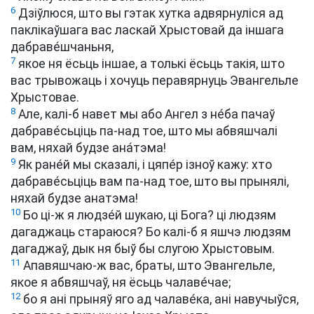
6
Дзіўлюся, што вы гэтак хутка адвярнуліся ад
паклікаўшага вас ласкай Хрыстовай да іншага
дабраве́шчаньня,
7
якое ня ёсьць іншае, а толькі ёсьць такія, што
вас трывожаць і хочуць перавярнуць Эвангельле
Хрыстовае.
8
Але, калі-б навет мы або Ангел з не́ба пачаў
дабраве́сьціць па-над тое, што мы абвяшчалі
вам, няхай будзе ана́тэма!
9
Як ране́й мы сказалі, і цяпе́р ізноў кажу: хто
дабраве́сьціць вам па-над тое, што вы прынялі,
няхай будзе анатэма!
10
Бо ці-ж я людзе́й шукаю, ці Бога? ці людзям
дагаджаць стараюся? Бо калі-б я яшчэ людзям
дагаджаў, дык ня быў бы слугою Хрыстовым.
11
Апавяшчаю-ж вас, браты, што Эвангельле,
якое я абвяшчаў, ня ёсьць чалаве́чае;
12
бо я ані прыняў яго ад чалаве́ка, ані навучыўся,