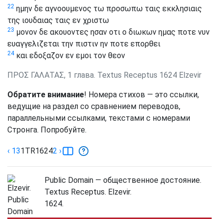
22
ημην δε αγνοουμενος τω προσωπω ταις εκκλησιαις
της ιουδαιας ταις εν χριστω
23
μονον δε ακουοντες ησαν οτι ο διωκων ημας ποτε νυν
ευαγγελιζεται την πιστιν ην ποτε επορθει
24
και εδοξαζον εν εμοι τον θεον
ΠΡΟΣ ΓΑΛΑΤΑΣ, 1 глава. Textus Receptus 1624 Elzevir
Обратите внимание
! Номера стихов — это ссылки,
ведущие на раздел со сравнением переводов,
параллельными ссылками, текстами с номерами
Стронга. Попробуйте.
‹ 13
1
TR1624
2
›
Public Domain — общественное достояние.
Textus Receptus. Elzevir.
1624.