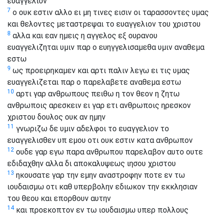
ευαγγελιον
7
ο ουκ εστιν αλλο ει μη τινες εισιν οι ταρασσοντες υμας
και θελοντες μεταστρεψαι το ευαγγελιον του χριστου
8
αλλα και εαν ημεις η αγγελος εξ ουρανου
ευαγγελιζηται υμιν παρ ο ευηγγελισαμεθα υμιν αναθεμα
εστω
9
ως προειρηκαμεν και αρτι παλιν λεγω ει τις υμας
ευαγγελιζεται παρ ο παρελαβετε αναθεμα εστω
10
αρτι γαρ ανθρωπους πειθω η τον θεον η ζητω
ανθρωποις αρεσκειν ει γαρ ετι ανθρωποις ηρεσκον
χριστου δουλος ουκ αν ημην
11
γνωριζω δε υμιν αδελφοι το ευαγγελιον το
ευαγγελισθεν υπ εμου οτι ουκ εστιν κατα ανθρωπον
12
ουδε γαρ εγω παρα ανθρωπου παρελαβον αυτο ουτε
εδιδαχθην αλλα δι αποκαλυψεως ιησου χριστου
13
ηκουσατε γαρ την εμην αναστροφην ποτε εν τω
ιουδαισμω οτι καθ υπερβολην εδιωκον την εκκλησιαν
του θεου και επορθουν αυτην
14
και προεκοπτον εν τω ιουδαισμω υπερ πολλους