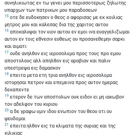
συνηλικιωτας εν τω γενει μου περισσοτερως ζηλωτης
υπαρχων των πατρικων μου παραδοσεων
15
οτε δε ευδοκησεν ο θεος ο αφορισας με εκ κοιλιας
μητρος μου και καλεσας δια της χαριτος αυτου
16
αποκαλυψαι τον υιον αυτου εν εμοι ινα ευαγγελιζωμαι
αυτον εν τοις εθνεσιν ευθεως ου προσανεθεμην σαρκι
και αιματι
17
ουδε ανηλθον εις ιεροσολυμα προς τους προ εμου
αποστολους αλλ απηλθον εις αραβιαν και παλιν
υπεστρεψα εις δαμασκον
18
επειτα μετα ετη τρια ανηλθον εις ιεροσολυμα
ιστορησαι πετρον και επεμεινα προς αυτον ημερας
δεκαπεντε
19
ετερον δε των αποστολων ουκ ειδον ει μη ιακωβον
τον αδελφον του κυριου
20
α δε γραφω υμιν ιδου ενωπιον του θεου οτι ου
ψευδομαι
21
επειτα ηλθον εις τα κλιματα της συριας και της
κιλικιας