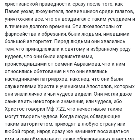
христианской праведности: сразу после того, как
Павел уехал, лжеучителя, появившиеся среди галатов,
уничтожили все, что он воздвигал с таким усердием и
в течение долгого времени. Эти лжеапостолы от
фарисейства и обрезания, были людьми, имевшими
большой авторитет. Перед людьми они хвалились
тем, что принадлежали к святому и избранному роду
иудеев, что они были израильтянами,
происходившими от семени Авраамова, что к ним
относились обетования и что они являлись
наследниками патриархов, наконец, что они были
служителями Христа и учениками Апостолов, которых
они знали лично и чьи чудеса видели. Они могли даже
сами явить некоторые знамения, или чудеса, ибо
Христос говорил
Мф 7:22
, что нечестивые также
могут творить чудеса. Когда люди, обладающие
таким авторитетом, приходят в любую страну или
любой город, народ сразу же начинает восхищаться
ими, и они обманывают даже образованных и весьма