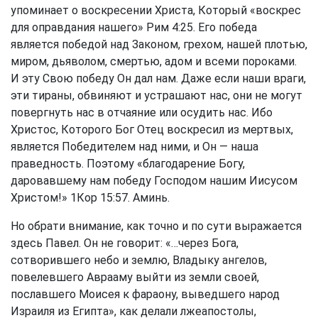
упоминает о воскресении Христа, Который «воскрес
для оправдания нашего»
Рим 4:25
. Его победа
является победой над Законом, грехом, нашей плотью,
миром, дьяволом, смертью, адом и всеми пороками.
И эту Свою победу Он дал нам. Даже если наши враги,
эти тираны, обвиняют и устрашают нас, они не могут
повергнуть нас в отчаяние или осудить нас. Ибо
Христос, Которого Бог Отец воскресил из мертвых,
является Победителем над ними, и Он — наша
праведность. Поэтому «благодарение Богу,
даровавшему нам победу Господом нашим Иисусом
Христом!»
1Кор 15:57
. Аминь.
Но обрати внимание, как точно и по сути выражается
здесь Павел. Он не говорит: «…через Бога,
сотворившего небо и землю, Владыку ангелов,
повелевшего Аврааму выйти из земли своей,
пославшего Моисея к фараону, выведшего народ
Израиля из Египта», как делали лжеапостолы,