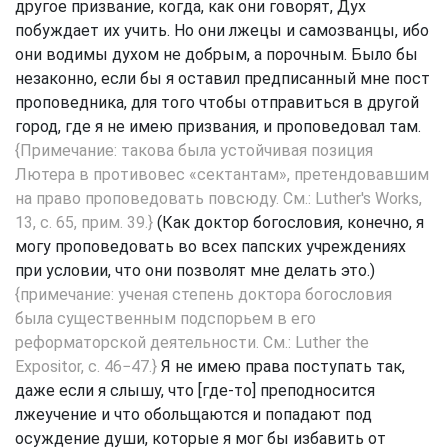
другое призвание, когда, как они говорят, Дух
побуждает их учить. Но они лжецы и самозванцы, ибо
они водимы духом не добрым, а порочным. Было бы
незаконно, если бы я оставил предписанный мне пост
проповедника, для того чтобы отправиться в другой
город, где я не имею призвания, и проповедовал там.
{Примечание: такова была устойчивая позиция
Лютера в противовес «сектантам», претендовавшим
на право проповедовать повсюду. См.: Luther's Works,
13, с. 65, прим. 39.}
(Как доктор богословия, конечно, я
могу проповедовать во всех папских учреждениях
при условии, что они позволят мне делать это.)
{примечание: ученая степень доктора богословия
была существенным подспорьем в его
реформаторской деятельности. См.: Luther the
Expositor, с. 46−47.}
Я не имею права поступать так,
даже если я слышу, что [где-то] преподносится
лжеучение и что обольщаются и попадают под
осуждение души, которые я мог бы избавить от