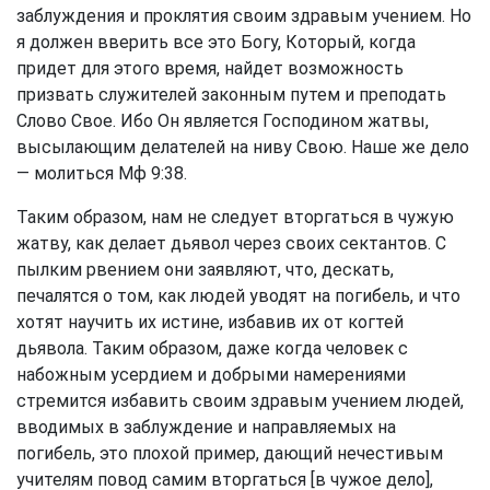
заблуждения и проклятия своим здравым учением. Но
я должен вверить все это Богу, Который, когда
придет для этого время, найдет возможность
призвать служителей законным путем и преподать
Слово Свое. Ибо Он является Господином жатвы,
высылающим делателей на ниву Свою. Наше же дело
— молиться
Мф 9:38
.
Таким образом, нам не следует вторгаться в чужую
жатву, как делает дьявол через своих сектантов. С
пылким рвением они заявляют, что, дескать,
печалятся о том, как людей уводят на погибель, и что
хотят научить их истине, избавив их от когтей
дьявола. Таким образом, даже когда человек с
набожным усердием и добрыми намерениями
стремится избавить своим здравым учением людей,
вводимых в заблуждение и направляемых на
погибель, это плохой пример, дающий нечестивым
учителям повод самим вторгаться [в чужое дело],