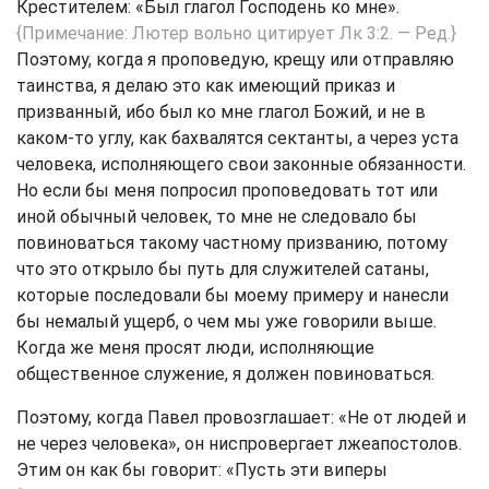
Крестителем: «Был глагол Господень ко мне».
{Примечание: Лютер вольно цитирует
Лк 3:2
. — Ред.}
Поэтому, когда я проповедую, крещу или отправляю
таинства, я делаю это как имеющий приказ и
призванный, ибо был ко мне глагол Божий, и не в
каком-то углу, как бахвалятся сектанты, а через уста
человека, исполняющего свои законные обязанности.
Но если бы меня попросил проповедовать тот или
иной обычный человек, то мне не следовало бы
повиноваться такому частному призванию, потому
что это открыло бы путь для служителей сатаны,
которые последовали бы моему примеру и нанесли
бы немалый ущерб, о чем мы уже говорили выше.
Когда же меня просят люди, исполняющие
общественное служение, я должен повиноваться.
Поэтому, когда Павел провозглашает: «Не от людей и
не через человека», он ниспровергает лжеапостолов.
Этим он как бы говорит: «Пусть эти виперы