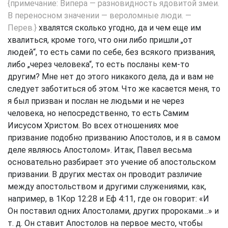
{примечание: Випера — разновидность ядовитой змеи.
В переносном значении — вероломные люди. —
Перев.}
хвалятся сколько угодно, да и чем еще им
хвалиться, кроме того, что они либо пришли „от
людей“, то есть сами по себе, без всякого призвания,
либо „через человека“, то есть посланы кем-то
другим? Мне нет до этого никакого дела, да и вам не
следует заботиться об этом. Что же касается меня, то
я был призван и послан не людьми и не через
человека, но непосредственно, то есть Самим
Иисусом Христом. Во всех отношениях мое
призвание подобно призванию Апостолов, и я в самом
деле являюсь Апостолом». Итак, Павел весьма
основательно разбирает это учение об апостольском
призвании. В других местах он проводит различие
между апостольством и другими служениями, как,
например, в
1Кор 12:28
и
Еф 4:11
, где он говорит: «И
Он поставил одних Апостолами, других пророками…» и
т. д. Он ставит Апостолов на первое место, чтобы