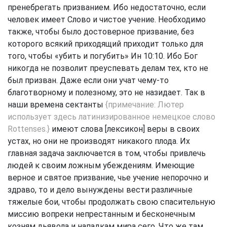
пренебрегать призванием. Ибо недостаточно, если
человек имеет Слово и чистое учение. Необходимо
также, чтобы было достоверное призвание, без
которого всякий приходящий приходит только для
того, чтобы «убить и погубить»
Ин 10:10
. Ибо Бог
никогда не позволит преуспевать делам тех, кто не
был призван. Даже если они учат чему-то
благотворному и полезному, это не назидает. Так в
наши времена сектанты
{примечание: Лютер
использует здесь латинизированное немецкое слово
Rottenses.}
имеют слова [лексикон] веры в своих
устах, но они не производят никакого плода. Их
главная задача заключается в том, чтобы привлечь
людей к своим ложным убеждениям. Имеющие
верное и святое призвание, чье учение непорочно и
здраво, то и дело вынуждены вести различные
тяжелые бои, чтобы продолжать свою спасительную
миссию вопреки непрестанным и бесконечным
козням дьявола и нападкам мира сего. Что же там