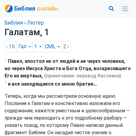
Библия
онлайн
Библия
›
Лютер
Галатам, 1
‹ 16
Гал
1
CML
2
›
1
Павел, апостол не от людей и не через человека,
но через Иисуса Христа и Бога Отца, воскресившего
Его из мертвых,
{примечание: перевод Кассиана}
2
и все находящиеся со мною братия…
Теперь, когда мы рассмотрели основную идею
Послания к Галатам и конспективно изложили его
содержание, кажется уместным и целесообразным —
прежде чем переходить к его подробному разбору —
указать повод, по которому Павел написал данный
фрагмент Библии. Он насадил чистое учение о