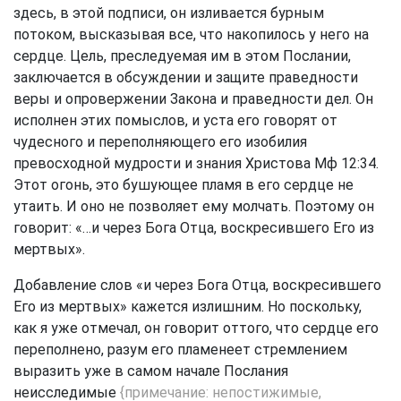
здесь, в этой подписи, он изливается бурным
потоком, высказывая все, что накопилось у него на
сердце. Цель, преследуемая им в этом Послании,
заключается в обсуждении и защите праведности
веры и опровержении Закона и праведности дел. Он
исполнен этих помыслов, и уста его говорят от
чудесного и переполняющего его изобилия
превосходной мудрости и знания Христова
Мф 12:34
.
Этот огонь, это бушующее пламя в его сердце не
утаить. И оно не позволяет ему молчать. Поэтому он
говорит: «…и через Бога Отца, воскресившего Его из
мертвых».
Добавление слов «и через Бога Отца, воскресившего
Его из мертвых» кажется излишним. Но поскольку,
как я уже отмечал, он говорит оттого, что сердце его
переполнено, разум его пламенеет стремлением
выразить уже в самом начале Послания
неисследимые
{примечание: непостижимые,