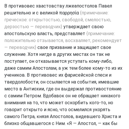
В противовес хвастовству лжеапостолов Павел
решительно и с великой
παρρησία
{примечание:
греческое: открытостью, свободой, смелостью,
дерзостью — переводчик}
утверждает свою
апостольскую власть, представляет
{примечание:
положительно отзывается, восхваляет, рекомендует
— переводчик}
свое призвание и защищает свое
служение. Хотя нигде в других местах он так не
поступает, он отказывается уступать кому-либо,
даже самим Апостолам, а уж тем более кому-то из их
учеников. В противовес их фарисейской спеси и
твердолобости, он ссылается на события, имевшие
место в Антиохии, где он выдержал противостояние
с самим Петром. Вдобавок он не обращает никакого
внимания на то, что может оскорбить кого-то, но
говорит открыто и ясно, что осмелился укорять
самого Петра, князя Апостолов, видевшего Христа и
близко общавшегося с Ним. «Я — Апостол, — как бы