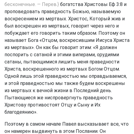
бесконечные. — Перев.}
богатства Христовы
Еф 3:8
и
проповедовать праведность Божью, называемую
воскресением из мертвых. Христос, Который жив и
был воскрешен из мертвых, говорит через него и
побуждает его говорить таким образом. Поэтому он
называет Бога «Отцом, воскресившим Иисуса Христа
из мертвых». Он как бы говорит этим: «Я должен
поспорить с сатаной и этими виперами, орудиями
сатаны, пытающимися лишить меня праведности
Христа, воскрешенного из мертвых Богом Отцом.
Одной лишь этой праведностью мы оправдываемся,
и этой праведностью мы также будем воскрешены
из мертвых к вечной жизни в Последний день.
Пытающиеся же ниспровергнуть праведность
Христову противостоят Отцу и Сыну и Их
благодеянию».
Поэтому в самом начале Павел высказывает все, что
он намерен выдвинуть в этом Послании. Он