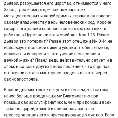
дьявол, разрушается его царство, отнимаются у него
Закон, грех и смерть, — при помощи этих
могущественных и непобедимых тиранов он покорил
своему владычеству весь человеческий род. Короче
говоря, его узники переносятся из царства тьмы и
рабства в Царство света и свободы
Кол 1:13
. Разве
дьявол это потерпит? Разве этот отец лжи
Ин 8:44
не
использует все свои силы и уловки, чтобы затмить,
исказить и искоренить это учение о спасении и
вечной жизни? Павел ведь действительно сетует и в
этом, и во всех других своих посланиях, что еще при
его жизни сатана мастерски проделывал это через
своих апостолов.
В наши дни мы также сетуем и стенаем, что сатана
нанес больше вреда нашему Благовестию при
помощи своих слуг, фанатиков, чем при помощи всех
тиранов, царей, князей и епископов, яростно
преследовавших его и преследующих до сих пор. Если