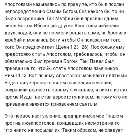
Апостолами назывались по праву те, кто был послан
непосредственно Самим Богом, без какого бы то ни
было посредника. Так Матфий был призван одним
лишь Богом. Ибо когда другие Апостолы избирали
двух людей, они не посмели решать сами, но бросили
жребий и молились Богу, чтобы Он показал им того,
кого Он предпочитает (
Деян 1:23−26
). Поскольку ему
предстояло стать Апостолом, требовалось, чтобы он
обязательно был призван Богом. Так, Павел был
призван на то, чтобы стать Апостолом язычников
Рим 11:13
. Вот почему Апостолов называют святыми.
Ведь они уверены в своем призвании и учении,
сохранили верность своему служению, и никто из них,
кроме Иуды, не стал вероотступником, потому что их
призвание является призванием святым.
Это первое наступление, предпринимаемое Павлом
против лжеапостолов, пришедших несмотря на то,
что никто не посылал их. Таким образом, не следует