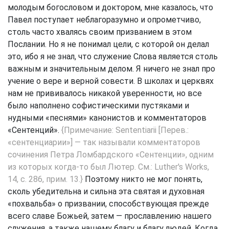
молодым богословом и доктором, мне казалось, что
Павел поступает неблагоразумно и опрометчиво,
столь часто хвалясь своим призванием в этом
Послании. Но я не понимал цели, с которой он делал
это, ибо я не знал, что служение Слова является столь
важным и значительным делом. Я ничего не знал про
учение о вере и верной совести. В школах и церквях
нам не прививалось никакой уверенности, но все
было наполнено софистическими пустяками и
нудными «песнями» канонистов и комментаторов
«Сентенций».
{Примечание: Sententiarii [Перев.:
«сентенциарии»] — так называли комментаторов
сочинения Петра Ломбардского «Сентенции», одним
из которых когда-то был Лютер. См.: Luther's Works,
14, с. 286, прим. 13.}
Поэтому никто не мог понять,
сколь убедительна и сильна эта святая и духовная
«похвальба» о призвании, способствующая прежде
всего славе Божьей, затем — прославлению нашего
служения, а также нашему благу и благу людей. Когда