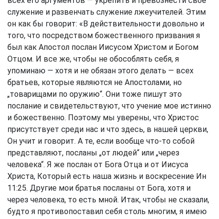
всех его аргументов — укрепить и превознести свое
служение и развенчать служение лжеучителей. Этим
он как бы говорит: «В действительности довольно и
того, что посредством божественного призвания я
был как Апостол послан Иисусом Христом и Богом
Отцом. И все же, чтобы не обособлять себя, я
упоминаю — хотя и не обязан этого делать — всех
братьев, которые являются не Апостолами, но
„товарищами по оружию“. Они тоже пишут это
послание и свидетельствуют, что учение мое истинно
и божественно. Поэтому мы уверены, что Христос
присутствует среди нас и что здесь, в нашей церкви,
Он учит и говорит. А те, если вообще что-то собой
представляют, посланы „от людей“ или „через
человека“. Я же послан от Бога Отца и от Иисуса
Христа, Который есть наша жизнь и воскресение
Ин
11:25
. Другие мои братья посланы от Бога, хотя и
через человека, то есть мной. Итак, чтобы не сказали,
будто я противопоставил себя столь многим, я имею