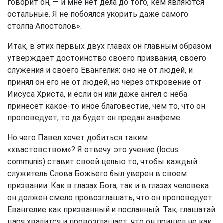
говорит он, — и мне нет дела до того, кем являются
остальные. Я не побоялся укорить даже самого
столпа Апостолов».
Итак, в этих первых двух главах он главным образом
утверждает достоинство своего призвания, своего
служения и своего Евангелия: оно не от людей, и
принял он его не от людей, но через откровение от
Иисуса Христа, и если он или даже ангел с неба
принесет какое-то иное благовестие, чем то, что он
проповедует, то да будет он предан анафеме.
Но чего Павел хочет добиться таким
«хвастовством»? Я отвечу: это учение (locus
communis) ставит своей целью то, чтобы каждый
служитель Слова Божьего был уверен в своем
призвании. Как в глазах Бога, так и в глазах человека
он должен смело провозглашать, что он проповедует
Евангелие как призванный и посланный. Так, глашатай
царя хвалится и провозглашает, что он пришел не как