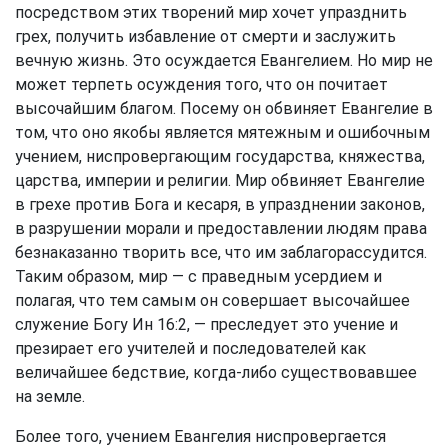
посредством этих творений мир хочет упразднить
грех, получить избавление от смерти и заслужить
вечную жизнь. Это осуждается Евангелием. Но мир не
может терпеть осуждения того, что он почитает
высочайшим благом. Посему он обвиняет Евангелие в
том, что оно якобы является мятежным и ошибочным
учением, ниспровергающим государства, княжества,
царства, империи и религии. Мир обвиняет Евангелие
в грехе против Бога и кесаря, в упразднении законов,
в разрушении морали и предоставлении людям права
безнаказанно творить все, что им заблагорассудится.
Таким образом, мир — с праведным усердием и
полагая, что тем самым он совершает высочайшее
служение Богу
Ин 16:2
, — преследует это учение и
презирает его учителей и последователей как
величайшее бедствие, когда-либо существовавшее
на земле.
Более того, учением Евангелия ниспровергается