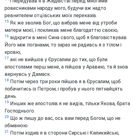
і передував я в Жидівстві перед многими
ровесниками народу мого, будучи аж надто
ревнителем отцївських моїх переказів.
15
Як же зволив Бог, що вибрав мене від утроби
матери моєї, і покликав мене благодаттю своєю,
16
відкрити в менї Сина свого, щоб я благовіствував
Його між поганами, то зараз не радивсь я з тїлом і
кровю,
17
анї не вийшов у Єрусалим до тих, що були
апостолами перш мене, а пійшов у Аравию, та й знов
вернувсь у Дамаск.
18
Потім через три роки пійшов я в Єрусалим, щоб
побачитись із Петром, і пробув у нього пятнайцять
день.
19
Инших же апостолів я не видїв, тільки Якова, брата
Господнього.
20
Що ж пишу до вас, ось вам перед Богом, що не
обманюю.
21
Потім ходив я в сторони Сирські і Киликийські,