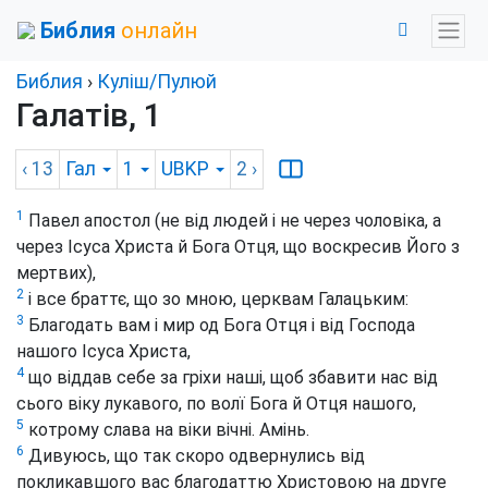
Библия
онлайн
Библия
›
Куліш/Пулюй
Галатів, 1
‹ 13
Гал
1
UBKP
2
›
1
Павел апостол (не від людей і не через чоловіка, а
через Ісуса Христа й Бога Отця, що воскресив Його з
мертвих),
2
і все браттє, що зо мною, церквам Галацьким:
3
Благодать вам і мир од Бога Отця і від Господа
нашого Ісуса Христа,
4
що віддав себе за гріхи наші, щоб збавити нас від
сього віку лукавого, по волї Бога й Отця нашого,
5
котрому слава на віки вічні. Амінь.
6
Дивуюсь, що так скоро одвернулись від
покликавшого вас благодаттю Христовою на друге