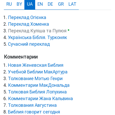
RU
BY
UA
EN
DE
GR
LAT
Переклад Огієнка
Переклад Хоменка
●
Переклад Куліша та Пулюя
Українська Біблія. Турконяк
Сучасний переклад
Комментарии
Новая Женевская Библия
Учебной Библии МакАртура
Толкование Мэтью Генри
Комментарии МакДональда
Толковая Библия Лопухина
Комментарии Жана Кальвина
Толкования Августина
Библия говорит сегодня