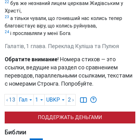
22
був же незнаний лицем церквам Жидівським у
Христї,
23
а тільки чували, що гонивший нас колись тепер
благовіствує віру, що колись руйнував,
24
і прославляли у менї Бога.
Галатів, 1 глава. Переклад Куліша та Пулюя
Обратите внимание
! Номера стихов — это
ссылки, ведущие на раздел со сравнением
переводов, параллельными ссылками, текстами
с номерами Стронга. Попробуйте.
‹ 13
Гал
1
UBKP
2
›
ПОДДЕРЖАТЬ ДЕНЬГАМИ
Библии