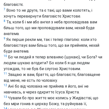
благовістє.
7
Воно то не друге, та є такі, що вами колотять, і
хочуть перевернути благовістє Христове.
8
Та, коли б і ми або ангел з неба проповідував вам
більш того, що ми проповідували вам, нехай буде
анатема.
9
Як перше рекли ми, так і тепер глаголю: коли хто
благовіствує вам більш того, що ви прийняли, нехай
буде анатема.
10
Бо чи людей я тепер впевняю (шукаю), чи Бога? чи
людям шукаю вгодити? Бо коли б я ще людям
угождав, то не був би слугою Христовим.
11
Звіщаю ж вам, браттє, що благовістє, благовіщене
від мене, не єсть по чоловіку.
12
Анї бо від чоловіка не прийняв я його, анї не
навчивсь, а через одкриттє Ісуса Христа.
13
Чували бо про життє моє колись у Жидівстві, що
без міри гонив я церкву Божу, та руйнував її,
14