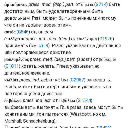
praes.
med.
(
dep.
)
part.
от
(
G714
) быть
ἀρκούμενος
ἀρκέω
достаточным, быть удовлетворенным, быть
довольным.
Part.
может быть причинным: «потому
что он не удовлетворен этим».
(
G846
) он, он сам
αὐτός
praes.
ind.
med.
(
dep.
) от
(
G1926
)
ἐπιδέχεται
ἐπιδέχομαι
принимать (
см.
ст. 9
).
Praes.
указывает на длительное
или повторяющееся действие.
praes.
med.
(
dep.
)
part.
(
subst.
) от
βουλομένους
βούλομαι
(
G1011
) хотеть, желать.
Praes.
указывает на
длительное желание.
praes.
ind.
act.
от
(
G2967
) запрещать.
κωλύει
κωλύω
Praes.
может быть итеративным и указывать на
повторяющееся действие.
praes.
ind.
act.
от
(
G1544
)
ἐκβάλλει
ἐκβάλλω
выбрасывать, выгонять.
Гл.
в
praes.
здесь могут быть
конативными: «он пытается» (
Westcott
; но
см.
Marshall
;
Schnackenburg
).
11
praes.
imper.
med.
(
dep.
) от
(
G3401
)
μιμοῦ
μιμέομαι