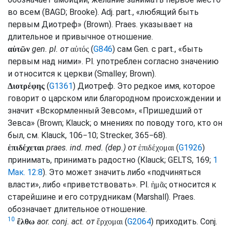
во всем (
BAGD
;
Brooke
).
Adj.
part.
, «любящий быть
первым Диотреф» (
Brown
).
Praes.
указывает на
длительное и привычное отношение.
gen.
pl.
от
(
G846
) сам
Gen.
с
part.
, «быть
αὐτῶν
αὐτός
первым над ними».
Pl.
употреблен согласно значению
и относится к церкви (
Smalley
;
Brown
).
(
G1361
) Диотреф. Это редкое имя, которое
Διοτρέφης
говорит о царском или благородном происхождении и
значит «Вскормленный Зевсом», «Пришедший от
Зевса» (
Brown
;
Klauck
; о мнениях по поводу того, кто он
был,
см.
Klauck
, 106−10;
Strecker
, 365−68).
praes.
ind.
med.
(
dep.
) от
(
G1926
)
ἐπιδέχεται
ἐπιδέχομαι
принимать, принимать радостно (
Klauck
;
GELTS
, 169;
1
Мак. 12:8
). Это может значить либо «подчиняться
власти», либо «приветствовать».
Pl.
относится к
ἡμᾶς
старейшине и его сотрудникам (
Marshall
).
Praes.
обозначает длительное отношение.
10
aor.
conj.
act.
от
(
G2064
) приходить.
Conj.
ἔλθω
ἔρχομαι