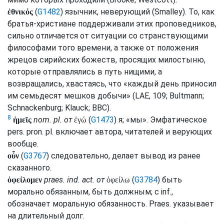
(
G1482
) язычник, неверующий (
Smalley
). То, как
ἐθνικός
братья-христиане поддерживали этих проповедников,
сильно отличается от ситуации со странствующими
философами того времени, а также от положения
жрецов сирийских божеств, просящих милостыню,
которые отправлялись в путь нищими, а
возвращались, хвастаясь, что «каждый день приносил
им семьдесят мешков добычи» (
LAE
, 109;
Bultmann
;
Schnackenburg
;
Klauck
;
BBC
).
8
nom.
pl.
от
(
G1473
) я; «мы». Эмфатическое
ἡμεῖς
ἐγώ
pers.
pron.
pl.
включает автора, читателей и верующих
вообще.
(
G3767
) следовательно, делает вывод из ранее
οὖν
сказанного.
praes.
ind.
act.
от
(
G3784
) быть
ὀφείλομεν
ὀφείλω
морально обязанным, быть должным; с
inf.
,
обозначает моральную обязанность.
Praes.
указывает
на длительный долг.