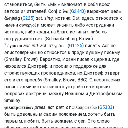
становиться, быть. «Мы» включает в себя всех:
автора и читателей.
Conj.
с
(
G2443
) выражает цель.
ἵνα
(
G225
)
dat.
sing.
истина.
Dat.
здесь относится к
ἀληθείᾳ
имени
и может значить либо «сотрудники
συνεργοί
истины», либо «ради, на благо истины», либо «в
сотрудничестве». (
Schnackenburg
;
Brown
).
9
aor.
ind.
act.
от
(
G1125
) писать.
Aor.
не
ἔγραψα
γράφω
эпистолярный, но относится к предыдущему письму
(
Smalley
;
Brown
). Вероятно, Иоанн писал к церкви, где
находился Диотреф, и просил о поддержке для
странствующих проповедников; но Диотреф отверг
его и его просьбу (
Smalley
;
Brown
;
BBC
). О несогласиях
насчет административного устройства и прочих
вопросах доктрины между Иоанном и Диотрефом
см.
Smalley
.
praes.
act.
part.
от
(
G5383
)
φιλοπρωτεύων
φιλοπρωτεύω
быть довольным своим положением, хотеть быть
первым, любить быть вождем, с
gen.
Это слово
обозначает амбиции, желание занимать первое место