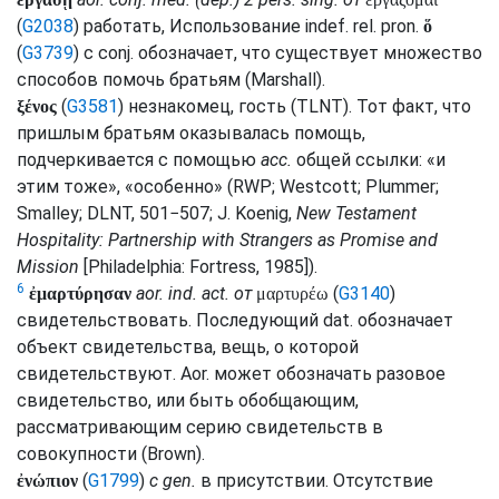
(
G2038
) работать, Использование
indef.
rel.
pron.
ὅ
(
G3739
) с
conj.
обозначает, что существует множество
способов помочь братьям (
Marshall
).
(
G3581
) незнакомец, гость (
TLNT
). Тот факт, что
ξένος
пришлым братьям оказывалась помощь,
подчеркивается с помощью
acc.
общей ссылки: «и
этим тоже», «особенно» (
RWP
;
Westcott
;
Plummer
;
Smalley
;
DLNT
, 501−507; J. Koenig,
New Testament
Hospitality: Partnership with Strangers as Promise and
Mission
[Philadelphia: Fortress, 1985]).
6
aor.
ind.
act.
от
(
G3140
)
ἐμαρτύρησαν
μαρτυρέω
свидетельствовать. Последующий
dat.
обозначает
объект свидетельства, вещь, о которой
свидетельствуют.
Aor.
может обозначать разовое
свидетельство, или быть обобщающим,
рассматривающим серию свидетельств в
совокупности (
Brown
).
(
G1799
)
с
gen.
в присутствии. Отсутствие
ἐνώπιον