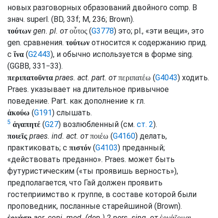
новых разговорных образований двойного
comp.
В
знач.
superl.
(
BD
, 33f;
M
, 236;
Brown
).
gen.
pl.
от
(
G3778
) это;
pl.
, «эти вещи», это
τούτων
οὗτος
gen.
сравнения.
относится к содержанию
прид.
τούτων
с
(
G2443
), и обычно используется в форме
sing.
ἵνα
(
GGBB
, 331−33).
praes.
act.
part.
от
(
G4043
) ходить.
περιπατοῦντα
περιπατέω
Praes.
указывает на длительное привычное
поведение.
Part.
как дополнение к
гл.
(
G191
) слышать.
ἀκούω
5
(
G27
) возлюбленный (
см.
ст. 2
).
ἀγαπητέ
praes.
ind.
act.
от
(
G4160
) делать,
ποιεῖς
ποιέω
практиковать; с
(
G4103
) преданный;
πιστόν
«действовать преданно».
Praes.
может быть
футуристическим («ты проявишь верность»),
предполагается, что Гай должен проявить
гостеприимство к группе, в составе которой были
проповедник, посланные старейшиной (
Brown
).
aor.
conj.
med.
(
dep.
) 2
pers.
sing.
от
ἐργάσῃ
ἐργάζομαι