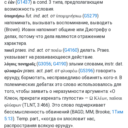
c
(
G1437
) в
cond.
3 типа, предполагающем
ἐάν
возможность условия.
fut.
ind.
act.
от
(
G5279
)
ὑπομνήσω
ὑπομιμνήσκω
напоминать, вызывать воспоминание, выводить
(
Brown
). Иоанн напомнит общине или Диотрефу о
делах, потому что дела являются отражением
характера.
praes.
ind.
act.
от
(
G4160
) делать.
Praes.
ποιεῖ
ποιέω
указывает на развивающееся действие.
(
G3056
;
G4190
) злыми словами,
instr.
dat.
λόγοις πονηροῖς
praes.
act.
part.
от
(
G5396
) говорить
φλυαρῶν
φλυαρέω
ерунду, бормотать, несправедливо обвинять кого-л. В
полемических дебатах это слово использовалось для
того, чтобы заявить о неразумности аргумента: «О
Клеон, прекрати изрекать глупости» —
Ω Κλέων, παῦσαι
(
TLNT
, 3:466). Это слово подчеркивает
φλύαρων
бессмысленность обвинений (
BAGD
;
MM
;
Brooke
;
1Тим
5:13
).
Temp.
part.
, «когда он злословит нас,
распространяя всякую ерунду».