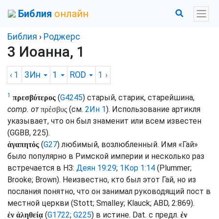
Библия
онлайн
Библия
›
Роджерс
3 Иоанна, 1
‹ 1
3Ин
1
ROD
1
›
1
(
G4245
) старый, старик, старейшина,
πρεσβύτερος
comp.
от
(
см.
2Ин 1
). Использование артикля
πρέσβυς
указывает, что он был знаменит или всем известен
(
GGBB
, 225).
(
G27
) любимый, возлюбленный. Имя «Гай»
ἀγαπητός
было популярно в Римской империи и несколько раз
встречается в НЗ:
Деян 19:29
;
1Кор 1:14
(
Plummer
;
Brooke
;
Brown
). Неизвестно, кто был этот Гай, но из
послания понятно, что он занимал руководящий пост в
местной церкви (
Stott
;
Smalley
;
Klauck
;
ABD
, 2:869).
(
G1722
;
G225
) в истине.
Dat.
с
предл.
ἐν ἀληθείᾳ
ἐν