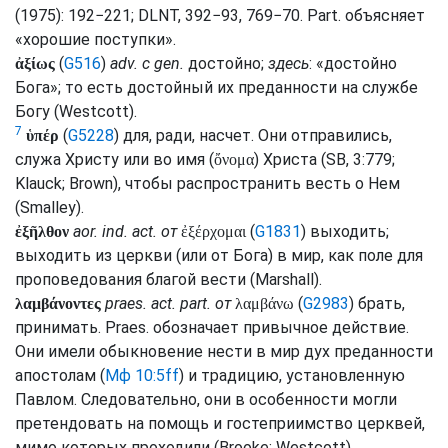
(1975): 192−221;
DLNT
, 392−93, 769−70.
Part.
объясняет
«хорошие поступки».
(
G516
)
adv.
с
gen.
достойно;
здесь
: «достойно
ἀξίως
Бога»; то есть достойный их преданности на службе
Богу (
Westcott
).
7
(
G5228
) для, ради, насчет. Они отправились,
ὑπέρ
служа Христу или во имя (
) Христа (
SB
, 3:779;
ὄνομα
Klauck
;
Brown
), чтобы распространить весть о Нем
(
Smalley
).
aor.
ind.
act.
от
(
G1831
) выходить;
ἐξῆλθον
ἐξέρχομαι
выходить из церкви (или от Бога) в мир, как поле для
проповедования благой вести (
Marshall
).
praes.
act.
part.
от
(
G2983
) брать,
λαμβάνοντες
λαμβάνω
принимать.
Praes.
обозначает привычное действие.
Они имели обыкновение нести в мир дух преданности
апостолам (
Мф 10:5ff
) и традицию, установленную
Павлом. Следовательно, они в особенности могли
претендовать на помощь и гостеприимство церквей,
мимо которых проходили (
Brooke
;
Westcott
).