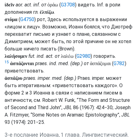
aor.
act.
inf.
от
(
G3708
) видеть.
Inf.
в роли
ἰδεῖν
ὁράω
дополнения
гл.
.
ἐλπίζω
(
G4750
) рот, Здесь используется в выражении
στόμα
«лицом к лицу». Возможно, Иоанн боялся, что Диотреф
перехватит письмо и узнает о плане, связанном с
Димитрием, может быть, по этой причине он не хотел
больше ничего писать (
Brown
).
fut.
ind.
act.
от
(
G2980
) говорить.
λαλήσομεν
λαλέω
15
praes.
ind.
med.
(
dep.
) от
(
G782
)
ἀσπάζονται
ἀσπάζομαι
приветствовать.
praes.
imper.
med.
(
dep.
)
Praes.
imper.
может
ἀσπάζου
быть итеративным: «приветствовать каждого». О
форме 2 и 3 Иоанна в связи с написанием писем в
античности,
см.
Robert W. Funk, “The Form and Structure
of Second and Third John”,
JBL
86 (1967): 424−30; Joseph
A. Fitzmyer, “Some Notes on Aramaic Epistolography”,
JBL
93 (1974): 201−25.
3-е послание Иоанна, 1 глава. Лингвистический.