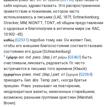
себя хорошо, здравствовать. Это распространенное
приветствие и пожелание, которое часто
использовалось в письмах (
LAE
, 187f;
Schnackenburg
;
Strecker
;
MM
;
NIDNTT
;
TDNT
; об общем представлении
о здоровье и благополучии в античном мире
см.
RAC
,
10:902−45).
(
G2531
) подобно тому, как. Он желает Гаю,
καθώς
чтобы его внешнее благосостояние соответствовало
состоянию его души (
Schnackenburg
).
3
aor.
ind.
pass.
(
dep.
) от
(
G5463
) быть
ἐχάρην
χαίρω
счастливым, ликовать, радоваться.
Гл.
часто
встречается в письмах того времени (
Klauck
).
praes.
med.
(
dep.
)
part.
от
(
G2064
)
ἐρχομένων
ἔρχομαι
приходить.
Gen.
abs.
Temp.
part.
, «когда братья
пришли».
Praes.
указывает на повторение,
неоднократные визиты, нанесенные старейшине;
возможно, разными группами христиан (
Marshall
;
Brown
).