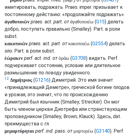
имитировать, подражать.
Praes.
imper.
призывает к
постоянному действию: «продолжайте подражать».
praes.
act.
part.
от
(
G15
) делать
ἀγαθοποιῶν
ἀγαθοποιέω
добро, поступать правильно (
Smalley
).
Part.
в роли
subst.
praes.
act.
part.
от
(
G2554
) делать
κακοποιῶν
κακοποιέω
зло.
Part.
в роли
subst.
perf.
act.
ind.
от
(
G3708
) видеть.
Perf.
ἑώρακεν
ὁράω
подчеркивает состояние, условие или длительное
размышление по поводу увиденного.
12
(
G1216
) Димитрий. Это имя значит
Δημήτριος
«принадлежащий Деметре», греческой богине плодов
и урожая, это значит, что по происхождению
Димитрий был язычник (
Smalley
;
Strecker
). Он мог
быть членом церкви Диотрефа или странствующим
проповедником (
Smalley
;
Brown
;
Klauck
). Здесь,
dat.
преимущества с
гл.
perf.
ind.
pass.
от
(
G3140
).
Perf.
μεμαρτύρηται
μαρτυρέω