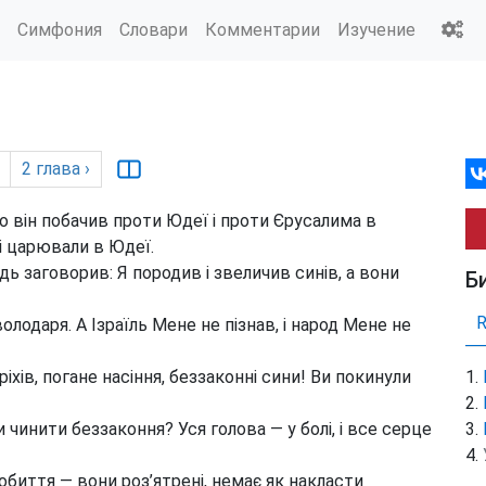
Симфония
Словари
Комментарии
Изучение
2
глава
›
що він побачив проти Юдеї і проти Єрусалима в
кі царювали в Юдеї.
дь заговорив: Я породив і звеличив синів, а вони
Б
володаря. А Ізраїль Мене не пізнав, і народ Мене не
іхів, погане насіння, беззаконні сини! Ви покинули
чинити беззаконня? Уся голова — у болі, і все серце
 побиття — вони роз’ятрені, немає як накласти