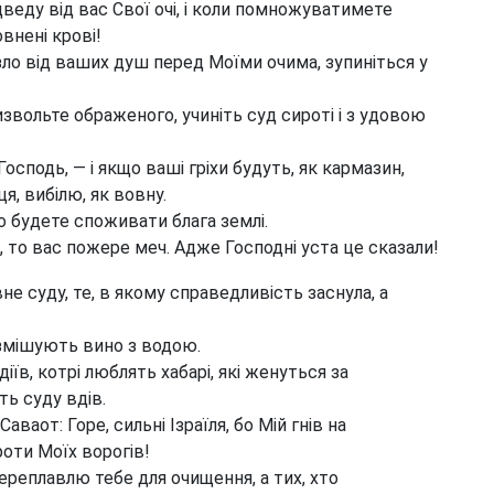
веду від вас Свої очі, і коли помножуватимете
внені крові!
ло від ваших душ перед Моїми очима, зупиніться у
звольте ображеного, учиніть суд сироті і з удовою
сподь, — і якщо ваші гріхи будуть, як кармазин,
ця, вибілю, як вовну.
о будете споживати блага землі.
, то вас пожере меч. Адже Господні уста це сказали!
не суду, те, в якому справедливість заснула, а
 змішують вино з водою.
іїв, котрі люблять хабарі, які женуться за
ть суду вдів.
ваот: Горе, сильні Ізраїля, бо Мій гнів на
оти Моїх ворогів!
ереплавлю тебе для очищення, а тих, хто