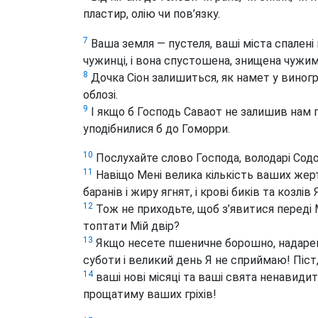
пластир, олію чи пов’язку.
7
Ваша земля — пустеля, ваші міста спален
чужинці, і вона спустошена, знищена чужи
8
Дочка Сіон залишиться, як намет у виногр
облозі.
9
І якщо б Господь Саваот не залишив нам п
уподібнилися б до Гоморри.
10
Послухайте слово Господа, володарі Сод
11
Навіщо Мені велика кількість ваших жер
баранів і жиру ягнят, і крові биків та козлів
12
Тож не приходьте, щоб з’явитися переді 
топтати Мій двір?
13
Якщо несете пшеничне борошно, надаремн
суботи і великий день Я не сприймаю! Піст
14
ваші нові місяці та ваші свята ненавидит
прощатиму ваших гріхів!