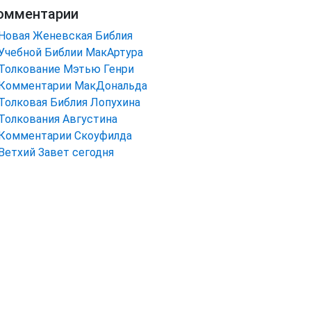
омментарии
Новая Женевская Библия
Учебной Библии МакАртура
Толкование Мэтью Генри
Комментарии МакДональда
Толковая Библия Лопухина
Толкования Августина
Комментарии Скоуфилда
Ветхий Завет сегодня