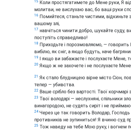
15
Коли простягатимете до Мене руки, Я від
молитви, не вислухаю вас, бо ваші руки спо
16
Помийтеся, станьте чистими, відкиньте з
вашому злі,
17
навчіться чинити добро, шукайте суду, ви
поступіть справедливо!
18
Приходьте і порозмовляємо, — говорить Го
вибілю, як сніг, а якщо будуть, наче багряни
19
І якщо ви забажаєте і послухаєте Мене, т
20
Якщо ж не захочете і не послухаєте Мене
21
Як стало блудницею вірне місто Сіон, пов
тепер — убивства.
22
Ваше срібло без вартості. Твої корчмарі
23
Твої володарі — неслухняні, спільники злод
винагородою, не судять сиріт і не приймаю
24
Через це так говорить Володар, Господь Са
противників не зупиниться! Я вчиню суд пр
25
Тож наведу на тебе Мою руку, і вогнем п