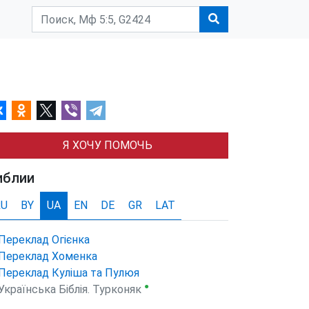
Я ХОЧУ ПОМОЧЬ
иблии
RU
BY
UA
EN
DE
GR
LAT
Переклад Огієнка
Переклад Хоменка
Переклад Куліша та Пулюя
●
Українська Біблія. Турконяк