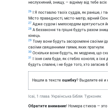
неслухняний, знищу, — відніму від тебе всіх
26
І Я поставлю твоїх суддів, як раніше, і тв
Місто праведності, місто-матір, вірний Сіон
27
Адже судом і милосердям врятуються йо
28
А беззаконні та грішні будуть разом знищ
кінець.
29
Тому вони будуть засоромлені своїми ідо
своїми
священними
гаями, яких прагнули.
30
Оскільки вони будуть, як модрина, що скин
31
І їхня сила буде, як стебло коноплі, а їхні
будуть спалені, і не буде того, хто загасив б
Нашли в тексте
ошибку
? Выделите её и
Ісаї, 1 глава. Українська Біблія. Турконяк
Обратите внимание
! Номера стихов — это