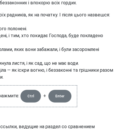
 беззаконних і впокорю всіх гордих.
оїх радників, як на початку. І після цього назвешся:
.
го полонені.
ені, і тим, хто покидає Господа, буде покладено
лами, яких вони забажали, і були засоромлені
ула листя, і як сад, що не має води.
 діла — як іскри вогню, і беззаконні та грішники разом
и.
 нажмите:
+
Ctrl
Enter
 ссылки, ведущие на раздел со сравнением