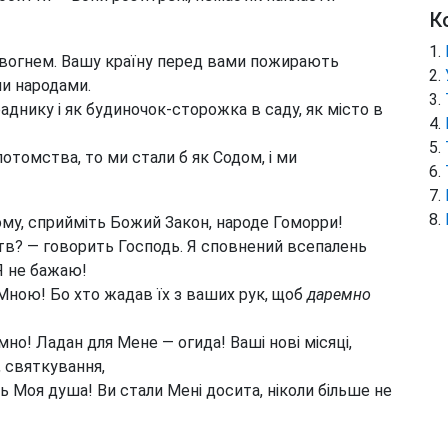
К
і вогнем. Вашу країну перед вами пожирають
ми народами.
аднику і як будиночок-сторожка в саду, як місто в
отомства, то ми стали б як Содом, і ми
ому, сприйміть Божий Закон, народе Гоморри!
тв? — говорить Господь. Я сповнений всепалень
 Я не бажаю!
Мною! Бо хто жадав їх з ваших рук, щоб
даремно
о! Ладан для Мене — огида! Ваші нові місяці,
, святкування,
ь Моя душа! Ви стали Мені досита, ніколи більше не