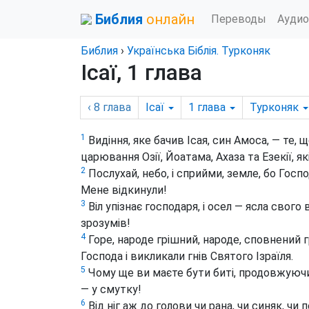
Библия
онлайн
Переводы
Аудио
Библия
›
Українська Біблія. Турконяк
Ісаї, 1 глава
‹ 8
глава
Ісаї
1
глава
Турконяк
1
Видіння, яке бачив Ісая, син Амоса, — те, 
царювання Озії, Йоатама, Ахаза та Езекії, я
2
Послухай, небо, і сприйми, земле, бо Госпо
Мене відкинули!
3
Віл упізнає господаря, і осел — ясла свого 
зрозумів!
4
Горе, народе грішний, народе, сповнений гр
Господа і викликали гнів Святого Ізраїля.
5
Чому ще ви маєте бути биті, продовжуючи 
— у смутку!
6
Від ніг аж до голови чи рана, чи синяк, чи