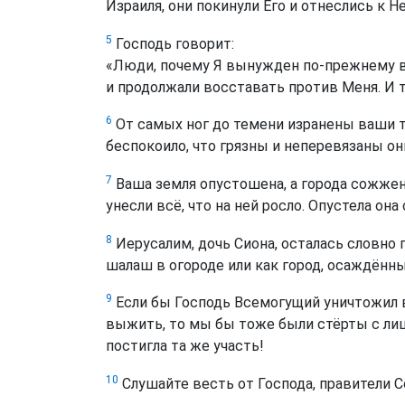
Израиля, они покинули Его и отнеслись к Н
5
Господь говорит:
«Люди, почему Я вынужден по-прежнему ва
и продолжали восставать против Меня. И те
6
От самых ног до темени изранены ваши т
беспокоило, что грязны и неперевязаны он
7
Ваша земля опустошена, а города сожжен
унесли всё, что на ней росло. Опустела он
8
Иерусалим, дочь Сиона, осталась словно
шалаш в огороде или как город, осаждённы
9
Если бы Господь Всемогущий уничтожил в
выжить, то мы бы тоже были стёрты с лица
постигла та же участь!
10
Слушайте весть от Господа, правители 