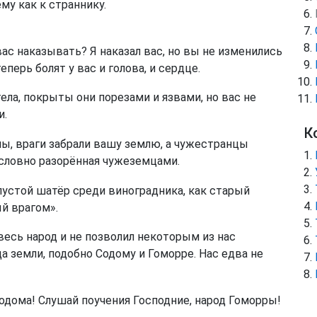
ему как к страннику.
с наказывать? Я наказал вас, но вы не изменились
перь болят у вас и голова, и сердце.
ела, покрыты они порезами и язвами, но вас не
и.
К
ы, враги забрали вашу землю, а чужестранцы
а словно разорённая чужеземцами.
 пустой шатёр среди виноградника, как старый
й врагом».
есь народ и не позволил некоторым из нас
 земли, подобно Содому и Гоморре. Нас едва не
Содома! Слушай поучения Господние, народ Гоморры!