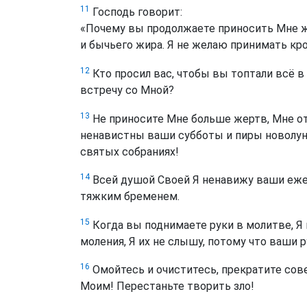
11
Господь говорит:
«Почему вы продолжаете приносить Мне ж
и бычьего жира. Я не желаю принимать кро
12
Кто просил вас, чтобы вы топтали всё в
встречу со Мной?
13
Не приносите Мне больше жертв, Мне о
ненавистны ваши субботы и пиры новолуни
святых собраниях!
14
Всей душой Своей Я ненавижу ваши еже
тяжким бременем.
15
Когда вы поднимаете руки в молитве, Я 
моления, Я их не слышу, потому что ваши р
16
Омойтесь и очиститесь, прекратите сов
Моим! Перестаньте творить зло!