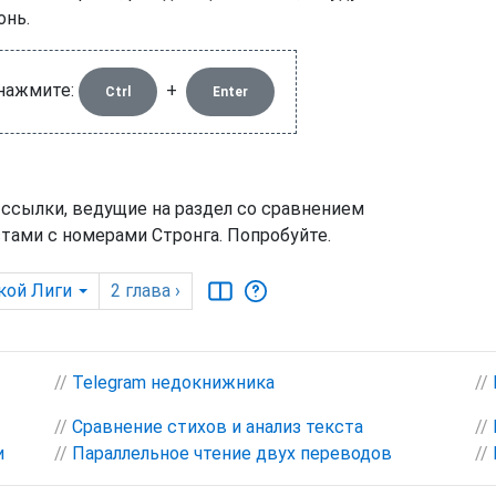
онь.
 нажмите:
+
Ctrl
Enter
 ссылки, ведущие на раздел со сравнением
тами с номерами Стронга. Попробуйте.
кой Лиги
2
глава
›
//
Telegram недокнижника
//
//
Сравнение стихов и анализ текста
//
и
//
Параллельное чтение двух переводов
//