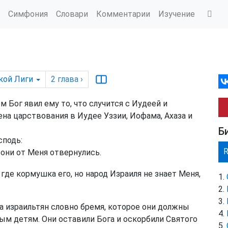
Симфония
Словари
Комментарии
Изучение
кой Лиги
2
глава
›
 Бог явил ему то, что случится с Иудеей и
на царствования в Иудее Уззии, Иофама, Ахаза и
Б
сподь:
 они от Меня отвернулись.
 где кормушка его, но народ Израиля не знает Меня,
а израильтян словно бремя, которое они должны
м детям. Они оставили Бога и оскорбили Святого