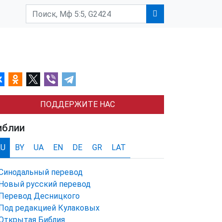
ПОДДЕРЖИТЕ НАС
иблии
RU
BY
UA
EN
DE
GR
LAT
Синодальный перевод
Новый русский перевод
Перевод Десницкого
Под редакцией Кулаковых
Открытая Библия