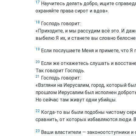
17
Научитесь делать добро, ищите справедл
охраняйте права сирот и вдов».
18
Господь говорит:
«Приходите, и мы рассудим всё это. И даж
выбелю Я их, и станете вы словно белосн
19
Если послушаете Меня и примете, что Я 
20
Если же откажетесь слушать и восстане
Так говорит Господь.
21
Господь говорит:
«Взгляни на Иерусалим, город, который был
прошлом Иерусалим был исполнен доброты
Но сейчас там живут одни убийцы.
22
Когда-то вы были подобны чистому сере
сравнить, от которых избавляются люди. В
23
Ваши властители — законоотступники и 