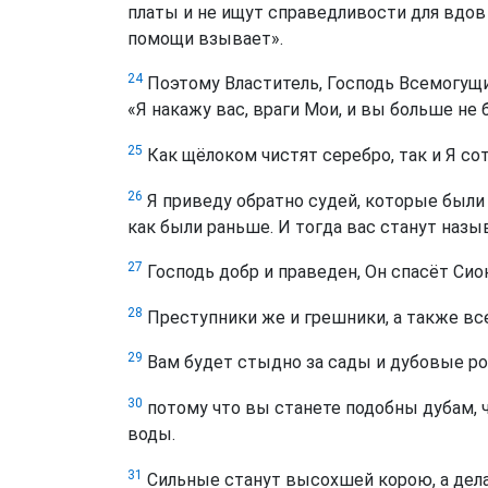
платы и не ищут справедливости для вдов 
помощи взывает».
24
Поэтому Властитель, Господь Всемогущ
«Я накажу вас, враги Мои, и вы больше не 
25
Как щёлоком чистят серебро, так и Я со
26
Я приведу обратно судей, которые были 
как были раньше. И тогда вас станут наз
27
Господь добр и праведен, Он спасёт Сион
28
Преступники же и грешники, а также все
29
Вам будет стыдно за сады и дубовые ро
30
потому что вы станете подобны дубам, 
воды.
31
Сильные станут высохшей корою, а дела