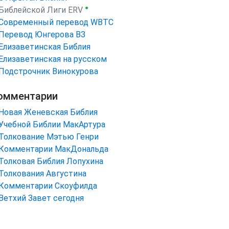
●
Библейской Лиги ERV
Cовременный перевод WBTC
Перевод Юнгерова ВЗ
Елизаветинская Библия
Елизаветинская на русском
Подстрочник Винокурова
омментарии
Новая Женевская Библия
Учебной Библии МакАртура
Толкование Мэтью Генри
Комментарии МакДональда
Толковая Библия Лопухина
Толкования Августина
Комментарии Скоуфилда
Ветхий Завет сегодня