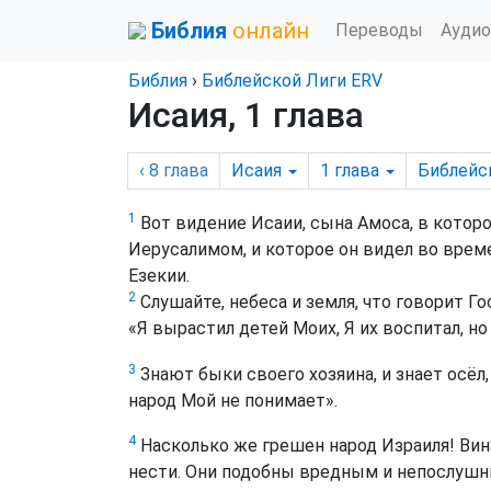
Библия
онлайн
Переводы
Аудио
Библия
›
Библейской Лиги ERV
Исаия, 1 глава
‹ 8
глава
Исаия
1
глава
Библейс
1
Вот видение Исаии, сына Амоса, в котором
Иерусалимом, и которое он видел во време
Езекии.
2
Слушайте, небеса и земля, что говорит Го
«Я вырастил детей Моих, Я их воспитал, но
3
Знают быки своего хозяина, и знает осёл,
народ Мой не понимает».
4
Насколько же грешен народ Израиля! Вин
нести. Они подобны вредным и непослушны