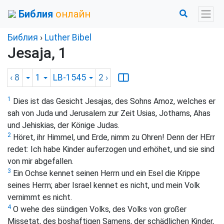
Библия
онлайн
Библия
›
Luther Bibel
Jesaja, 1
‹ 8
1
LB-1545
2
›
1
Dies ist das Gesicht Jesajas, des Sohns Amoz, welches er
sah von Juda und Jerusalem zur Zeit Usias, Jothams, Ahas
und Jehiskias, der Könige Judas.
2
Höret, ihr Himmel, und Erde, nimm zu Ohren! Denn der HErr
redet: Ich habe Kinder auferzogen und erhöhet, und sie sind
von mir abgefallen.
3
Ein Ochse kennet seinen Herrn und ein Esel die Krippe
seines Herrn; aber Israel kennet es nicht, und mein Volk
vernimmt es nicht.
4
O wehe des sündigen Volks, des Volks von großer
Missetat, des boshaftigen Samens, der schädlichen Kinder,