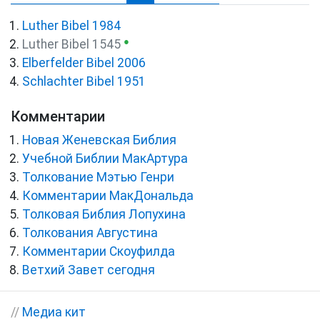
Luther Bibel 1984
●
Luther Bibel 1545
Elberfelder Bibel 2006
Schlachter Bibel 1951
Комментарии
Новая Женевская Библия
Учебной Библии МакАртура
Толкование Мэтью Генри
Комментарии МакДональда
Толковая Библия Лопухина
Толкования Августина
Комментарии Скоуфилда
Ветхий Завет сегодня
//
Медиа кит