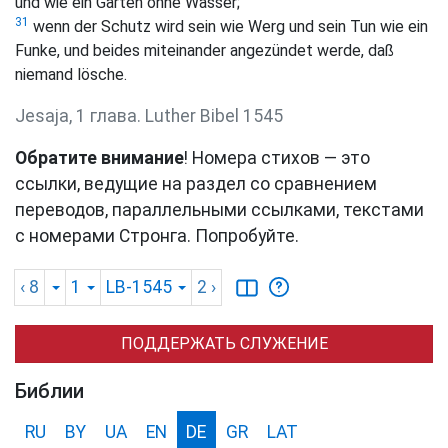
und wie ein Garten ohne Wasser;
31
wenn der Schutz wird sein wie Werg und sein Tun wie ein
Funke, und beides miteinander angezündet werde, daß
niemand lösche.
Jesaja, 1 глава. Luther Bibel 1545
Обратите внимание
! Номера стихов — это
ссылки, ведущие на раздел со сравнением
переводов, параллельными ссылками, текстами
с номерами Стронга. Попробуйте.
‹ 8
1
LB-1545
2
›
ПОДДЕРЖАТЬ СЛУЖЕНИЕ
Библии
RU
BY
UA
EN
DE
GR
LAT