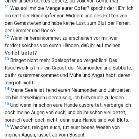
Ohren unsers GOttes Gesetz, du Volk von Gomorrha!
11
Was soll mir die Menge eurer Opfer? spricht der HErr. Ich
bin satt der Brandopfer von Widdern und des Fetten von
den Gemästeten und habe keine Lust zum Blut der Farren,
der Lämmer und Böcke.
12
Wenn ihr hereinkommet zu erscheinen vor mir, wer
fordert solches von euren Händen, daß ihr auf meinen
Vorhof tretet?
13
Bringet nicht mehr Speisopfer so vergeblich! Das
Räuchwerk ist mir ein Greuel; der Neumonden und Sabbate,
da ihr zusammenkommet und Mühe und Angst habt, deren
mag ich nicht.
14
Meine Seele ist feind euren Neumonden und Jahrzeiten;
ich bin derselbigen überdrüssig; ich bin's müde zu leiden.
15
Und wenn ihr schon eure Hände ausbreitet, verberge ich
doch meine Augen von euch; und ob ihr schon viel betet,
höre ich euch doch nicht; denn eure Hände sind voll Bluts.
16
Waschet, reiniget euch, tut euer böses Wesen von
meinen Augen, lasset ab vom Bösen!