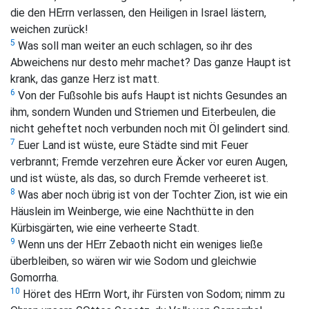
die den HErrn verlassen, den Heiligen in Israel lästern,
weichen zurück!
5
Was soll man weiter an euch schlagen, so ihr des
Abweichens nur desto mehr machet? Das ganze Haupt ist
krank, das ganze Herz ist matt.
6
Von der Fußsohle bis aufs Haupt ist nichts Gesundes an
ihm, sondern Wunden und Striemen und Eiterbeulen, die
nicht geheftet noch verbunden noch mit Öl gelindert sind.
7
Euer Land ist wüste, eure Städte sind mit Feuer
verbrannt; Fremde verzehren eure Äcker vor euren Augen,
und ist wüste, als das, so durch Fremde verheeret ist.
8
Was aber noch übrig ist von der Tochter Zion, ist wie ein
Häuslein im Weinberge, wie eine Nachthütte in den
Kürbisgärten, wie eine verheerte Stadt.
9
Wenn uns der HErr Zebaoth nicht ein weniges ließe
überbleiben, so wären wir wie Sodom und gleichwie
Gomorrha.
10
Höret des HErrn Wort, ihr Fürsten von Sodom; nimm zu