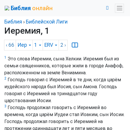
Библия
онлайн
Библия
›
Библейской Лиги
Иеремия, 1
‹ 66
Иер
1
ERV
2
›
1
Это слова Иеремии, сына Хелкии. Иеремия был из
семьи священников, которые жили в городе Анафоф,
расположенном на земле Вениамина.
2
Господь говорил с Иеремией в те дни, когда царём
иудейского народа был Иосия, сын Амона. Господь
говорил с Иеремией на тринадцатом году
царствования Иосии.
3
Господь продолжал говорить с Иеремией во
времена, когда царём Иудеи стал Иоаким, сын Иосии.
Господь продолжал говорить с Иеремией на
протяжении одиннадцати лет и пяти месяцев во