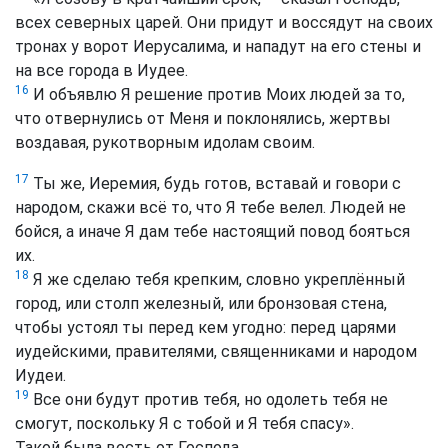
всех северных царей. Они придут и воссядут на своих
тронах у ворот Иерусалима, и нападут на его стены и
на все города в Иудее.
16
И объявлю Я решение против Моих людей за то,
что отвернулись от Меня и поклонялись, жертвы
воздавая, рукотворным идолам своим.
17
Ты же, Иеремия, будь готов, вставай и говори с
народом, скажи всё то, что Я тебе велел. Людей не
бойся, а иначе Я дам тебе настоящий повод бояться
их.
18
Я же сделаю тебя крепким, словно укреплённый
город, или столп железный, или бронзовая стена,
чтобы устоял ты перед кем угодно: перед царями
иудейскими, правителями, священниками и народом
Иудеи.
19
Все они будут против тебя, но одолеть тебя не
смогут, поскольку Я с тобой и Я тебя спасу».
Такой была весть от Господа.