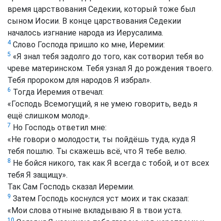
время царствования Седекии, который тоже был
сыном Иосии. В конце царствования Седекии
началось изгнание народа из Иерусалима.
4
Слово Господа пришло ко мне, Иеремии:
5
«Я знал тебя задолго до того, как сотворил тебя во
чреве материнском. Тебя узнал Я до рождения твоего.
Тебя пророком для народов Я избрал».
6
Тогда Иеремия отвечал:
«Господь Всемогущий, я не умею говорить, ведь я
ещё слишком молод».
7
Но Господь ответил мне:
«Не говори о молодости, ты пойдёшь туда, куда Я
тебя пошлю. Ты скажешь всё, что Я тебе велю.
8
Не бойся никого, так как Я всегда с тобой, и от всех
тебя Я защищу».
Так Сам Господь сказал Иеремии.
9
Затем Господь коснулся уст моих и так сказал:
«Мои слова отныне вкладываю Я в твои уста.
10