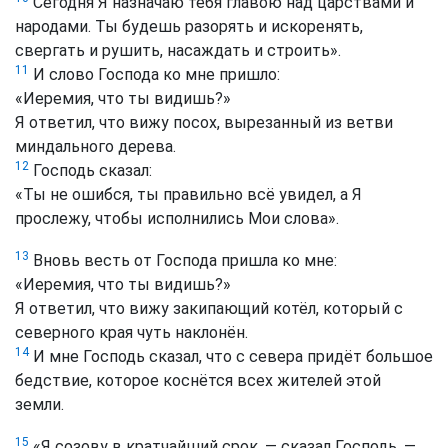
Сегодня Я назначаю тебя главою над царствами и
народами. Ты будешь разорять и искоренять,
свергать и рушить, насаждать и строить».
11
И слово Господа ко мне пришло:
«Иеремия, что ты видишь?»
Я ответил, что вижу посох, вырезанный из ветви
миндального дерева.
12
Господь сказал:
«Ты не ошибся, ты правильно всё увидел, а Я
прослежу, чтобы исполнились Мои слова».
13
Вновь весть от Господа пришла ко мне:
«Иеремия, что ты видишь?»
Я ответил, что вижу закипающий котёл, который с
северного края чуть наклонён.
14
И мне Господь сказал, что с севера придёт большое
бедствие, которое коснётся всех жителей этой
земли.
15
«Я созову в кратчайший срок, — сказал Господь, —