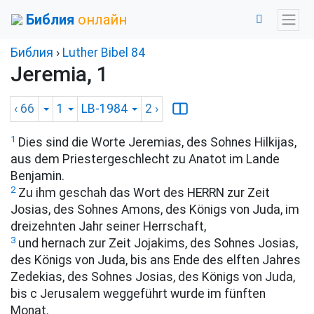
Библия
онлайн
Библия
›
Luther Bibel 84
Jeremia, 1
‹ 66
1
LB-1984
2
›
1
Dies sind die Worte Jeremias, des Sohnes Hilkijas,
aus dem Priestergeschlecht zu Anatot im Lande
Benjamin.
2
Zu ihm geschah das Wort des HERRN zur Zeit
Josias, des Sohnes Amons, des Königs von Juda, im
dreizehnten Jahr seiner Herrschaft,
3
und hernach zur Zeit Jojakims, des Sohnes Josias,
des Königs von Juda, bis ans Ende des elften Jahres
Zedekias, des Sohnes Josias, des Königs von Juda,
bis c Jerusalem weggeführt wurde im fünften
Monat.