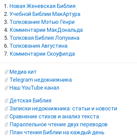
Новая Женевская Библия
Учебной Библии МакАртура
Толкование Мэтью Генри
Комментарии МакДональда
Толковая Библия Лопухина
Толкования Августина
Комментарии Скоуфилда
//
Медиа кит
//
Telegram недокнижника
//
Наш YouTube канал
//
Детская Библия
//
Записки недокнижника: статьи и новости
//
Сравнение стихов и анализ текста
//
Параллельное чтение двух переводов
//
План чтения Библии на каждый день