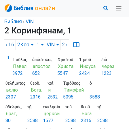
Библия
онлайн
Библия
›
VIN
2 Коринфянам, 1
‹ 16
2Кор
1
VIN
2
›
1
Παῦλος
ἀπόστολος
Χριστοῦ
Ἰησοῦ
διὰ
Павел
апостол
Христа
Иисуса
через
3972
652
5547
2424
1223
θελήματος
θεοῦ,
καὶ
Τιμόθεος
ὁ
волю
Бога,
и
Тимофей
2307
2316
2532
5095
3588
ἀδελφός,
τῇ
ἐκκλησίᾳ
τοῦ
θεοῦ
τῇ
брат,
церкви
Бога
80
3588
1577
3588
2316
3588