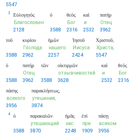
5547
3
Εὐλογητὸς
ὁ
θεὸς
καὶ
πατὴρ
Благословен
Бог
и
Отец
2128
3588
2316
2532
3962
τοῦ
κυρίου
ἡμῶν
Ἰησοῦ
Χριστοῦ,
Го́спода
нашего
Иисуса
Христа,
3588
2962
2257
2424
5547
ὁ
πατὴρ
τῶν
οἰκτιρμῶν
καὶ
θεὸς
Отец
отзывчивостей
и
Бог
3588
3962
3588
3628
2532
2316
πάσης
παρακλήσεως,
всякого
утешения,
3956
3874
4
ὁ
παρακαλῶν
ἡμᾶς
ἐπὶ
πάσῃ
утешающий
нас
при
всяком
3588
3870
2248
1909
3956