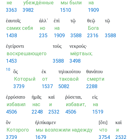
не
убеждённые
мы были
на
3363
3982
1510
1909
ἑαυτοῖς
ἀλλ᾽
ἐπὶ
τῷ
θεῷ
τῷ
самих себя
но
на
Бога
1438
235
1909
3588
2316
3588
ἐγείροντι
τοὺς
νεκρούς·
воскрешающего
мёртвых;
1453
3588
3498
10
ὃς
ἐκ
τηλικούτου
θανάτου
Который
от
таковой
смерти
3739
1537
5082
2288
ἐρρύσατο
ἡμᾶς
καὶ
ῥύσεται,
εἰς
избавил
нас
и
избавит,
на
4506
2248
2532
4506
1519
ὃν
ἠλπίκαμεν
[ὅτι]
καὶ
Которого
мы возложили надежду
что
и
3739
1679
3754
2532