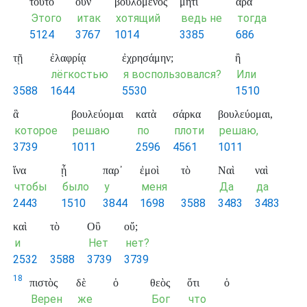
τοῦτο
οὖν
βουλόμενος
μήτι
ἄρα
Этого
итак
хотящий
ведь не
тогда
5124
3767
1014
3385
686
τῇ
ἐλαφρίᾳ
ἐχρησάμην;
ἢ
лёгкостью
я воспользовался?
Или
3588
1644
5530
1510
ἃ
βουλεύομαι
κατὰ
σάρκα
βουλεύομαι,
которое
решаю
по
плоти
решаю,
3739
1011
2596
4561
1011
ἵνα
ᾖ
παρ᾽
ἐμοὶ
τὸ
Ναὶ
ναὶ
чтобы
было
у
меня
Да
да
2443
1510
3844
1698
3588
3483
3483
καὶ
τὸ
Οὒ
οὔ;
и
Нет
нет?
2532
3588
3739
3739
18
πιστὸς
δὲ
ὁ
θεὸς
ὅτι
ὁ
Верен
же
Бог
что