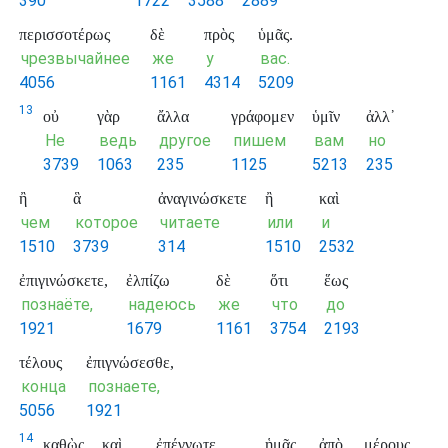
390
1722
3588
2889
περισσοτέρως
δὲ
πρὸς
ὑμᾶς.
чрезвычайнее
же
у
вас.
4056
1161
4314
5209
13
οὐ
γὰρ
ἄλλα
γράφομεν
ὑμῖν
ἀλλ᾽
Не
ведь
другое
пишем
вам
но
3739
1063
235
1125
5213
235
ἢ
ἃ
ἀναγινώσκετε
ἢ
καὶ
чем
которое
читаете
или
и
1510
3739
314
1510
2532
ἐπιγινώσκετε,
ἐλπίζω
δὲ
ὅτι
ἕως
познаёте,
надеюсь
же
что
до
1921
1679
1161
3754
2193
τέλους
ἐπιγνώσεσθε,
конца
познаете,
5056
1921
14
καθὼς
καὶ
ἐπέγνωτε
ἡμᾶς
ἀπὸ
μέρους,