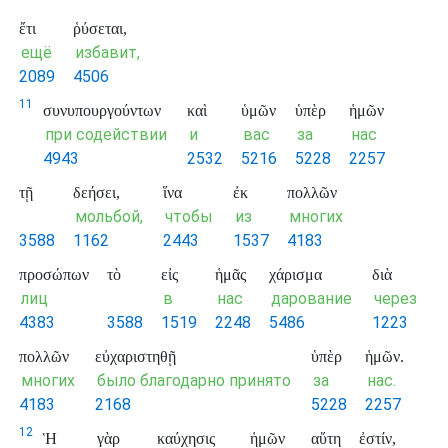
ἔτι
ῥύσεται,
ещё
избавит,
2089
4506
11
συνυπουργούντων
καὶ
ὑμῶν
ὑπὲρ
ἡμῶν
при содействии
и
вас
за
нас
4943
2532
5216
5228
2257
τῇ
δεήσει,
ἵνα
ἐκ
πολλῶν
мольбой,
чтобы
из
многих
3588
1162
2443
1537
4183
προσώπων
τὸ
εἰς
ἡμᾶς
χάρισμα
διὰ
лиц
в
нас
дарование
через
4383
3588
1519
2248
5486
1223
πολλῶν
εὐχαριστηθῇ
ὑπὲρ
ἡμῶν.
многих
было благодарно принято
за
нас.
4183
2168
5228
2257
12
Ἡ
γὰρ
καύχησις
ἡμῶν
αὕτη
ἐστίν,