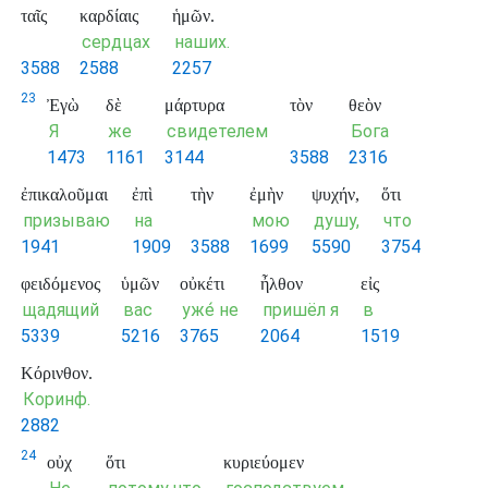
ταῖς
καρδίαις
ἡμῶν.
сердцах
наших.
3588
2588
2257
23
Ἐγὼ
δὲ
μάρτυρα
τὸν
θεὸν
Я
же
свидетелем
Бога
1473
1161
3144
3588
2316
ἐπικαλοῦμαι
ἐπὶ
τὴν
ἐμὴν
ψυχήν,
ὅτι
призываю
на
мою
душу,
что
1941
1909
3588
1699
5590
3754
φειδόμενος
ὑμῶν
οὐκέτι
ἦλθον
εἰς
щадящий
вас
уже́ не
пришёл я
в
5339
5216
3765
2064
1519
Κόρινθον.
Коринф.
2882
24
οὐχ
ὅτι
κυριεύομεν