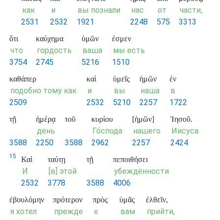
как
и
вы познали
нас
от
части,
2531
2532
1921
2248
575
3313
ὅτι
καύχημα
ὑμῶν
ἐσμεν
что
гордость
ваша
мы есть
3754
2745
5216
1510
καθάπερ
καὶ
ὑμεῖς
ἡμῶν
ἐν
подобно тому как
и
вы
наша
в
2509
2532
5210
2257
1722
τῇ
ἡμέρᾳ
τοῦ
κυρίου
[ἡμῶν]
Ἰησοῦ.
день
Го́спода
нашего
Иисуса.
3588
2250
3588
2962
2257
2424
15
Καὶ
ταύτῃ
τῇ
πεποιθήσει
И
[в] этой
убеждённости
2532
3778
3588
4006
ἐβουλόμην
πρότερον
πρὸς
ὑμᾶς
ἐλθεῖν,
я хотел
прежде
к
вам
прийти,