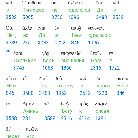
καὶ
Τιμοθέου,
οὐκ
ἐγένετο
Ναὶ
καὶ
и
Тимофея,
не
сделался
Да
и
2532
5095
3756
1096
3483
2532
Οὔ,
ἀλλὰ
Ναὶ
ἐν
αὐτῷ
γέγονεν.
Нет,
но
Да
в
Нём
сделалось.
3739
235
3483
1722
846
1096
20
ὅσαι
γὰρ
ἐπαγγελίαι
θεοῦ,
ἐν
Сколькие
ведь
обещания
Бога,
в
3745
1063
1860
2316
1722
αὐτῷ
τὸ
Ναί·
διὸ
καὶ
δι᾽
αὐτοῦ
Нём
Да;
потому
и
через
Него
846
3588
3483
1352
2532
1223
846
τὸ
Ἀμὴν
τῷ
θεῷ
πρὸς
δόξαν
Аминь
Богу
к
славе
3588
281
3588
2316
4314
1391
δι᾽
ἡμῶν.
через
нас.