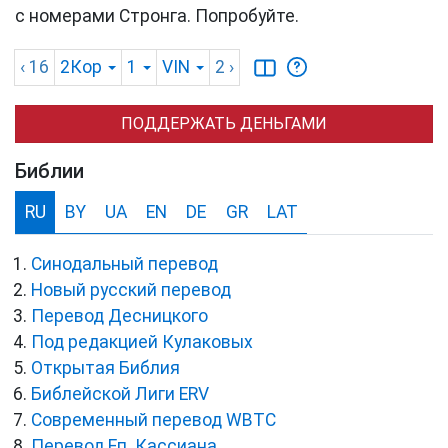
с номерами Стронга. Попробуйте.
‹ 16
2Кор
1
VIN
2
›
ПОДДЕРЖАТЬ ДЕНЬГАМИ
Библии
RU
BY
UA
EN
DE
GR
LAT
Синодальный перевод
Новый русский перевод
Перевод Десницкого
Под редакцией Кулаковых
Открытая Библия
Библейской Лиги ERV
Cовременный перевод WBTC
Перевод Еп. Кассиана