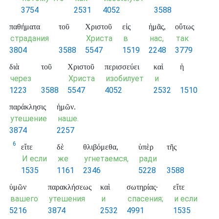
3754
2531
4052
3588
παθήματα
τοῦ
Χριστοῦ
εἰς
ἡμᾶς,
οὕτως
страдания
Христа
в
нас,
так
3804
3588
5547
1519
2248
3779
διὰ
τοῦ
Χριστοῦ
περισσεύει
καὶ
ἡ
через
Христа
изобилует
и
1223
3588
5547
4052
2532
1510
παράκλησις
ἡμῶν.
утешение
наше.
3874
2257
6
εἴτε
δὲ
θλιβόμεθα,
ὑπὲρ
τῆς
И если
же
угнетаемся,
ради
1535
1161
2346
5228
3588
ὑμῶν
παρακλήσεως
καὶ
σωτηρίας·
εἴτε
вашего
утешения
и
спасения;
и если
5216
3874
2532
4991
1535