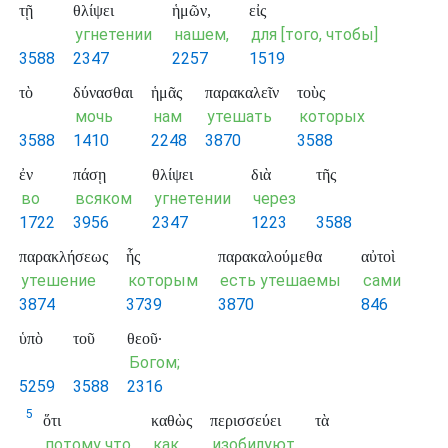
τῇ
θλίψει
ἡμῶν,
εἰς
угнетении
нашем,
для [того, чтобы]
3588
2347
2257
1519
τὸ
δύνασθαι
ἡμᾶς
παρακαλεῖν
τοὺς
мочь
нам
утешать
которых
3588
1410
2248
3870
3588
ἐν
πάσῃ
θλίψει
διὰ
τῆς
во
всяком
угнетении
через
1722
3956
2347
1223
3588
παρακλήσεως
ἧς
παρακαλούμεθα
αὐτοὶ
утешение
которым
есть утешаемы
сами
3874
3739
3870
846
ὑπὸ
τοῦ
θεοῦ·
Богом;
5259
3588
2316
5
ὅτι
καθὼς
περισσεύει
τὰ
потому что
как
изобилуют