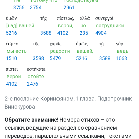
Не
потому что
господствуем
3756
3754
2961
ὑμῶν
τῆς
πίστεως,
ἀλλὰ
συνεργοί
[над] вашей
верой,
но
сотрудники
5216
3588
4102
235
4904
ἐσμεν
τῆς
χαρᾶς
ὑμῶν,
τῇ
γὰρ
мы есть
радости
вашей,
ведь
1510
3588
5479
5216
3588
1063
πίστει
ἑστήκατε.
верой
стои́те.
4102
2476
2-е послание Коринфянам, 1 глава. Подстрочник
Винокурова
Обратите внимание
! Номера стихов — это
ссылки, ведущие на раздел со сравнением
переводов, параллельными ссылками, текстами