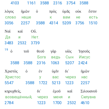
4103
1161
3588
2316
3754
3588
λόγος
ἡμῶν
ὁ
πρὸς
ὑμᾶς
οὐκ
ἔστιν
слово
наше
к
вам
не
есть
3056
2257
3588
4314
5209
3756
1510
Ναὶ
καὶ
Οὔ.
Да
и
Нет.
3483
2532
3739
19
ὁ
τοῦ
θεοῦ
γὰρ
υἱὸς
Ἰησοῦς
Бога
ведь
Сын
Иисус
3588
3588
2316
1063
5207
2424
Χριστὸς
ὁ
ἐν
ὑμῖν
δι᾽
ἡμῶν
Христос
у
вас
через
нас
5547
3588
1722
5213
1223
2257
κηρυχθείς,
δι᾽
ἐμοῦ
καὶ
Σιλουανοῦ
возвещённый,
через
меня
и
Силуана
2784
1223
1700
2532
4610