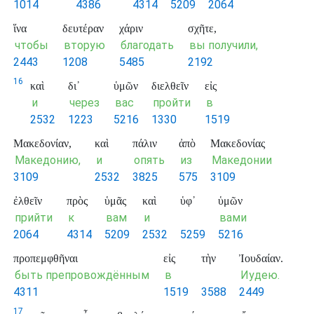
1014
4386
4314
5209
2064
ἵνα
δευτέραν
χάριν
σχῆτε,
чтобы
вторую
благодать
вы получили,
2443
1208
5485
2192
16
καὶ
δι᾽
ὑμῶν
διελθεῖν
εἰς
и
через
вас
пройти
в
2532
1223
5216
1330
1519
Μακεδονίαν,
καὶ
πάλιν
ἀπὸ
Μακεδονίας
Македонию,
и
опять
из
Македонии
3109
2532
3825
575
3109
ἐλθεῖν
πρὸς
ὑμᾶς
καὶ
ὑφ᾽
ὑμῶν
прийти
к
вам
и
вами
2064
4314
5209
2532
5259
5216
προπεμφθῆναι
εἰς
τὴν
Ἰουδαίαν.
быть препровождённым
в
Иудею.
4311
1519
3588
2449
17