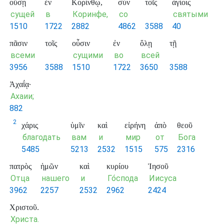
οὔσῃ
ἐν
Κορίνθῳ,
σὺν
τοῖς
ἁγίοις
сущей
в
Коринфе,
со
святыми
1510
1722
2882
4862
3588
40
πᾶσιν
τοῖς
οὖσιν
ἐν
ὅλῃ
τῇ
всеми
сущими
во
всей
3956
3588
1510
1722
3650
3588
Ἀχαΐᾳ·
Ахаии;
882
2
χάρις
ὑμῖν
καὶ
εἰρήνη
ἀπὸ
θεοῦ
благодать
вам
и
мир
от
Бога
5485
5213
2532
1515
575
2316
πατρὸς
ἡμῶν
καὶ
κυρίου
Ἰησοῦ
Отца
нашего
и
Го́спода
Иисуса
3962
2257
2532
2962
2424
Χριστοῦ.
Христа.