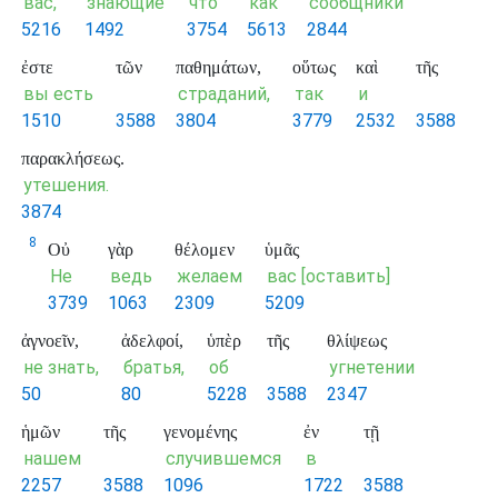
вас,
знающие
что
как
сообщники
5216
1492
3754
5613
2844
ἐστε
τῶν
παθημάτων,
οὕτως
καὶ
τῆς
вы есть
страданий,
так
и
1510
3588
3804
3779
2532
3588
παρακλήσεως.
утешения.
3874
8
Οὐ
γὰρ
θέλομεν
ὑμᾶς
Не
ведь
желаем
вас [оставить]
3739
1063
2309
5209
ἀγνοεῖν,
ἀδελφοί,
ὑπὲρ
τῆς
θλίψεως
не знать,
братья,
об
угнетении
50
80
5228
3588
2347
ἡμῶν
τῆς
γενομένης
ἐν
τῇ
нашем
случившемся
в
2257
3588
1096
1722
3588