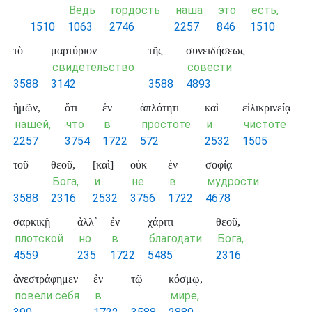
Ведь
гордость
наша
это
есть,
1510
1063
2746
2257
846
1510
τὸ
μαρτύριον
τῆς
συνειδήσεως
свидетельство
совести
3588
3142
3588
4893
ἡμῶν,
ὅτι
ἐν
ἁπλότητι
καὶ
εἰλικρινείᾳ
нашей,
что
в
простоте
и
чистоте
2257
3754
1722
572
2532
1505
τοῦ
θεοῦ,
[καὶ]
οὐκ
ἐν
σοφίᾳ
Бога,
и
не
в
мудрости
3588
2316
2532
3756
1722
4678
σαρκικῇ
ἀλλ᾽
ἐν
χάριτι
θεοῦ,
плотской
но
в
благодати
Бога,
4559
235
1722
5485
2316
ἀνεστράφημεν
ἐν
τῷ
κόσμῳ,
повели себя
в
мире,