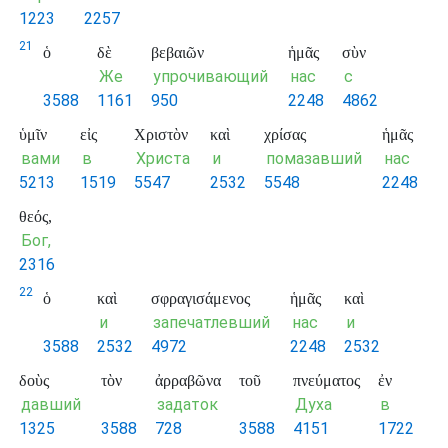
1223
2257
21
ὁ
δὲ
βεβαιῶν
ἡμᾶς
σὺν
Же
упрочивающий
нас
с
3588
1161
950
2248
4862
ὑμῖν
εἰς
Χριστὸν
καὶ
χρίσας
ἡμᾶς
вами
в
Христа
и
помазавший
нас
5213
1519
5547
2532
5548
2248
θεός,
Бог,
2316
22
ὁ
καὶ
σφραγισάμενος
ἡμᾶς
καὶ
и
запечатлевший
нас
и
3588
2532
4972
2248
2532
δοὺς
τὸν
ἀρραβῶνα
τοῦ
πνεύματος
ἐν
давший
задаток
Духа
в
1325
3588
728
3588
4151
1722