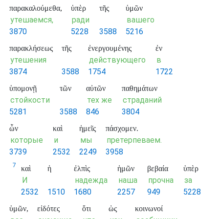
παρακαλούμεθα,
ὑπὲρ
τῆς
ὑμῶν
утешаемся,
ради
вашего
3870
5228
3588
5216
παρακλήσεως
τῆς
ἐνεργουμένης
ἐν
утешения
действующего
в
3874
3588
1754
1722
ὑπομονῇ
τῶν
αὐτῶν
παθημάτων
стойкости
тех же
страданий
5281
3588
846
3804
ὧν
καὶ
ἡμεῖς
πάσχομεν.
которые
и
мы
претерпеваем.
3739
2532
2249
3958
7
καὶ
ἡ
ἐλπὶς
ἡμῶν
βεβαία
ὑπὲρ
И
надежда
наша
прочна
за
2532
1510
1680
2257
949
5228
ὑμῶν,
εἰδότες
ὅτι
ὡς
κοινωνοί