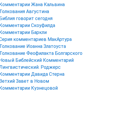
Комментарии Жана Кальвина
Толкования Августина
Библия говорит сегодня
Комментарии Скоуфилда
Комментарии Баркли
Серия комментариев МакАртура
Толкование Иоанна Златоуста
Толкование Феофилакта Болгарского
Новый Библейский Комментарий
Лингвистический. Роджерс
Комментарии Давида Стерна
Ветхий Завет в Новом
Комментарии Кузнецовой