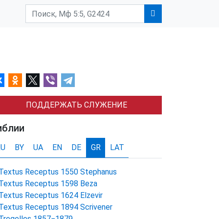
ПОДДЕРЖАТЬ СЛУЖЕНИЕ
иблии
RU
BY
UA
EN
DE
GR
LAT
Textus Receptus 1550 Stephanus
Textus Receptus 1598 Beza
Textus Receptus 1624 Elzevir
Textus Receptus 1894 Scrivener
Tregelles 1857−1879