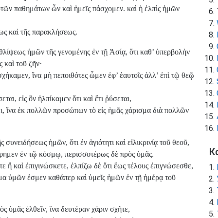
τῶν παθημάτων ὧν καὶ ἡμεῖς πάσχομεν. καὶ ἡ ἐλπὶς ἡμῶν
ως καὶ τῆς παρακλήσεως.
θλίψεως ἡμῶν τῆς γενομένης ἐν τῇ Ἀσίᾳ, ὅτι καθ’ ὑπερβολὴν
 καὶ τοῦ ζῆν·
χήκαμεν, ἵνα μὴ πεποιθότες ὦμεν ἐφ’ ἑαυτοῖς ἀλλ’ ἐπὶ τῷ θεῷ
αι, εἰς ὃν ἠλπίκαμεν ὅτι καὶ ἔτι ῥύσεται,
, ἵνα ἐκ πολλῶν προσώπων τὸ εἰς ἡμᾶς χάρισμα διὰ πολλῶν
 συνειδήσεως ἡμῶν, ὅτι ἐν ἁγιότητι καὶ εἰλικρινίᾳ τοῦ θεοῦ,
К
άφημεν ἐν τῷ κόσμῳ, περισσοτέρως δὲ πρὸς ὑμᾶς.
ε ἢ καὶ ἐπιγινώσκετε, ἐλπίζω δὲ ὅτι ἕως τέλους ἐπιγνώσεσθε,
μα ὑμῶν ἐσμεν καθάπερ καὶ ὑμεῖς ἡμῶν ἐν τῇ ἡμέρᾳ τοῦ
ς ὑμᾶς ἐλθεῖν, ἵνα δευτέραν χάριν σχῆτε,