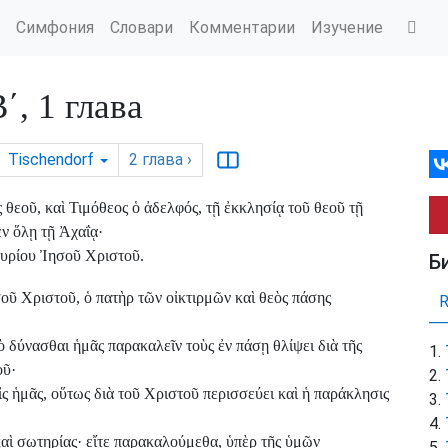
Симфония
Словари
Комментарии
Изучение
, 1 глава
Tischendorf
2
глава
›
εοῦ, καὶ Τιμόθεος ὁ ἀδελφός, τῇ ἐκκλησίᾳ τοῦ θεοῦ τῇ
ἐν ὅλῃ τῇ Ἀχαΐᾳ·
κυρίου Ἰησοῦ Χριστοῦ.
Б
οῦ Χριστοῦ, ὁ πατὴρ τῶν οἰκτιρμῶν καὶ θεὸς πάσης
ὸ δύνασθαι ἡμᾶς παρακαλεῖν τοὺς ἐν πάσῃ θλίψει διὰ τῆς
οῦ·
ς ἡμᾶς, οὕτως διὰ τοῦ Χριστοῦ περισσεύει καὶ ἡ παράκλησις
αὶ σωτηρίας· εἴτε παρακαλούμεθα, ὑπὲρ τῆς ὑμῶν