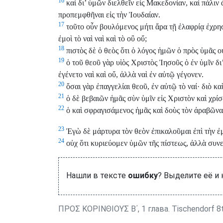
16
καὶ δι’ ὑμῶν διελθεῖν εἰς Μακεδονίαν, καὶ πάλιν
προπεμφθῆναι εἰς τὴν Ἰουδαίαν.
17
τοῦτο οὖν βουλόμενος μήτι ἄρα τῇ ἐλαφρίᾳ ἐχρη
ἐμοὶ τὸ ναὶ ναὶ καὶ τὸ οὒ οὔ;
18
πιστὸς δὲ ὁ θεὸς ὅτι ὁ λόγος ἡμῶν ὁ πρὸς ὑμᾶς οὐ
19
ὁ τοῦ θεοῦ γὰρ υἱὸς Χριστὸς Ἰησοῦς ὁ ἐν ὑμῖν δι
ἐγένετο ναὶ καὶ οὔ, ἀλλὰ ναὶ ἐν αὐτῷ γέγονεν.
20
ὅσαι γὰρ ἐπαγγελίαι θεοῦ, ἐν αὐτῷ τὸ ναί· διὸ κα
21
ὁ δὲ βεβαιῶν ἡμᾶς σὺν ὑμῖν εἰς Χριστὸν καὶ χρίσ
22
ὁ καὶ σφραγισάμενος ἡμᾶς καὶ δοὺς τὸν ἀραβῶνα 
23
Ἐγὼ δὲ μάρτυρα τὸν θεὸν ἐπικαλοῦμαι ἐπὶ τὴν ἐμ
24
οὐχ ὅτι κυριεύομεν ὑμῶν τῆς πίστεως, ἀλλὰ συνε
Нашли в тексте
ошибку
? Выделите её и
ΠΡΟΣ ΚΟΡΙΝΘΙΟΥΣ Β΄, 1 глава. Tischendorf 8