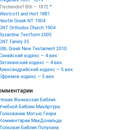
●
Tischendorf 8th — 1872
Westcott and Hort 1881
Nestle Greek NT 1904
GNT Orthodox Church 1904
Byzantine Textform 2005
GNT Family 35
SBL Greek New Testament 2010
Синайский кодекс — 4 век
Ватиканский кодекс — 4 век
Александрийский кодекс — 5 век
Ефремов кодекс — 5 век
омментарии
Новая Женевская Библия
Учебной Библии МакАртура
Толкование Мэтью Генри
Комментарии МакДональда
Толковая Библия Лопухина