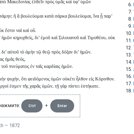
 ἀπὸ Μακεδονίας ἐλθεῖν πρὸς ὑμᾶς καὶ ὑφ’ ὑμῶν
σάμην; ἢ ἃ βουλεύομαι κατὰ σάρκα βουλεύομαι, ἵνα ᾖ παρ’
κ ἔστιν ναὶ καὶ οὔ.
’ ἡμῶν κηρυχθείς, δι’ ἐμοῦ καὶ Σιλουανοῦ καὶ Τιμοθέου, οὐκ
ὶ δι’ αὐτοῦ τὸ ἀμὴν τῷ θεῷ πρὸς δόξαν δι’ ἡμῶν.
ας ἡμᾶς θεός,
τοῦ πνεύματος ἐν ταῖς καρδίαις ἡμῶν.
ὴν ψυχήν, ὅτι φειδόμενος ὑμῶν οὐκέτι ἦλθον εἰς Κόρινθον.
ργοί ἐσμεν τῆς χαρᾶς ὑμῶν, τῇ γὰρ πίστει ἑστήκατε.
 нажмите:
+
Ctrl
Enter
th — 1872