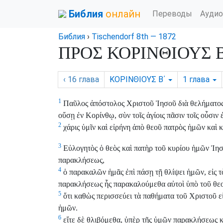
Библия
онлайн
Переводы
Аудио
Библия
›
Tischendorf 8th — 1872
ΠΡΟΣ ΚΟΡΙΝΘΙΟΥΣ Β΄
‹ 16
глава
ΚΟΡΙΝΘΙΟΥΣ Β΄
1
глава
1
Παῦλος ἀπόστολος Χριστοῦ Ἰησοῦ διὰ θελήματος θ
οὔσῃ ἐν Κορίνθῳ, σὺν τοῖς ἁγίοις πᾶσιν τοῖς οὖσιν 
2
χάρις ὑμῖν καὶ εἰρήνη ἀπὸ θεοῦ πατρὸς ἡμῶν καὶ 
3
Εὐλογητὸς ὁ θεὸς καὶ πατὴρ τοῦ κυρίου ἡμῶν Ἰησ
παρακλήσεως,
4
ὁ παρακαλῶν ἡμᾶς ἐπὶ πάσῃ τῇ θλίψει ἡμῶν, εἰς τ
παρακλήσεως ἧς παρακαλούμεθα αὐτοὶ ὑπὸ τοῦ θε
5
ὅτι καθὼς περισσεύει τὰ παθήματα τοῦ Χριστοῦ εἰ
ἡμῶν.
6
εἴτε δὲ θλιβόμεθα, ὑπὲρ τῆς ὑμῶν παρακλήσεως κ