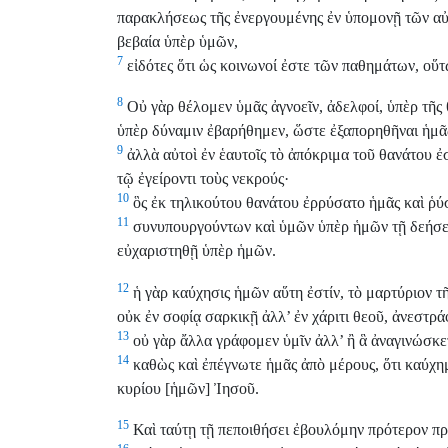
παρακλήσεως τῆς ἐνεργουμένης ἐν ὑπομονῇ τῶν αὐ
βεβαία ὑπὲρ ὑμῶν,
7
εἰδότες ὅτι ὡς κοινωνοί ἐστε τῶν παθημάτων, οὕτ
8
Οὐ γὰρ θέλομεν ὑμᾶς ἀγνοεῖν, ἀδελφοί, ὑπὲρ τῆς 
ὑπὲρ δύναμιν ἐβαρήθημεν, ὥστε ἐξαπορηθῆναι ἡμᾶς
9
ἀλλὰ αὐτοὶ ἐν ἑαυτοῖς τὸ ἀπόκριμα τοῦ θανάτου ἐσ
τῷ ἐγείροντι τοὺς νεκρούς·
10
ὃς ἐκ τηλικούτου θανάτου ἐρρύσατο ἡμᾶς καὶ ῥύσετ
11
συνυπουργούντων καὶ ὑμῶν ὑπὲρ ἡμῶν τῇ δεήσει
εὐχαριστηθῇ ὑπὲρ ἡμῶν.
12
ἡ γὰρ καύχησις ἡμῶν αὕτη ἐστίν, τὸ μαρτύριον τῆς
οὐκ ἐν σοφίᾳ σαρκικῇ ἀλλ’ ἐν χάριτι θεοῦ, ἀνεστρ
13
οὐ γὰρ ἄλλα γράφομεν ὑμῖν ἀλλ’ ἢ ἃ ἀναγινώσκετ
14
καθὼς καὶ ἐπέγνωτε ἡμᾶς ἀπὸ μέρους, ὅτι καύχη
κυρίου [ἡμῶν] Ἰησοῦ.
15
Καὶ ταύτῃ τῇ πεποιθήσει ἐβουλόμην πρότερον πρὸ