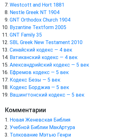
Westcott and Hort 1881
Nestle Greek NT 1904
GNT Orthodox Church 1904
Byzantine Textform 2005
GNT Family 35
SBL Greek New Testament 2010
Синайский кодекс — 4 век
Ватиканский кодекс — 4 век
Александрийский кодекс — 5 век
Ефремов кодекс — 5 век
Кодекс Безы — 5 век
Кодекс Борджиа — 5 век
Вашингтонский кодекс — 5 век
Комментарии
Новая Женевская Библия
Учебной Библии МакАртура
Толкование Мэтью Генри