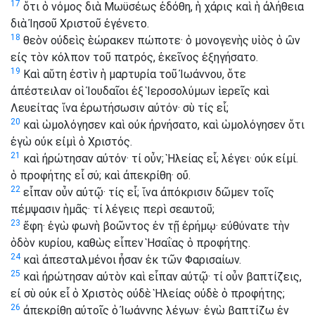
17
ὅτι ὁ νόμος διὰ Μωϋσέως ἐδόθη, ἡ χάρις καὶ ἡ ἀλήθεια
διὰ Ἰησοῦ Χριστοῦ ἐγένετο.
18
θεὸν οὐδεὶς ἑώρακεν πώποτε· ὁ μονογενὴς υἱὸς ὁ ὢν
εἰς τὸν κόλπον τοῦ πατρός, ἐκεῖνος ἐξηγήσατο.
19
Καὶ αὕτη ἐστὶν ἡ μαρτυρία τοῦ Ἰωάννου, ὅτε
ἀπέστειλαν οἱ Ἰουδαῖοι ἐξ Ἱεροσολύμων ἱερεῖς καὶ
Λευείτας ἵνα ἐρωτήσωσιν αὐτόν· σὺ τίς εἶ;
20
καὶ ὡμολόγησεν καὶ οὐκ ἠρνήσατο, καὶ ὡμολόγησεν ὅτι
ἐγὼ οὐκ εἰμὶ ὁ Χριστός.
21
καὶ ἠρώτησαν αὐτόν· τί οὖν; Ἡλείας εἶ; λέγει· οὐκ εἰμί.
ὁ προφήτης εἶ σύ; καὶ ἀπεκρίθη· οὔ.
22
εἶπαν οὖν αὐτῷ· τίς εἶ; ἵνα ἀπόκρισιν δῶμεν τοῖς
πέμψασιν ἡμᾶς· τί λέγεις περὶ σεαυτοῦ;
23
ἔφη· ἐγὼ φωνὴ βοῶντος ἐν τῇ ἐρήμῳ· εὐθύνατε τὴν
ὁδὸν κυρίου, καθὼς εἶπεν Ἡσαΐας ὁ προφήτης.
24
καὶ ἀπεσταλμένοι ἦσαν ἐκ τῶν Φαρισαίων.
25
καὶ ἠρώτησαν αὐτὸν καὶ εἶπαν αὐτῷ· τί οὖν βαπτίζεις,
εἰ σὺ οὐκ εἶ ὁ Χριστὸς οὐδὲ Ἡλείας οὐδὲ ὁ προφήτης;
26
ἀπεκρίθη αὐτοῖς ὁ Ἰωάννης λέγων· ἐγὼ βαπτίζω ἐν