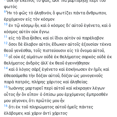
οὐκ ἦν ἐκεῖνος τὸ φῶς, ἀλλ’ ἵνα μαρτυρήσῃ περὶ τοῦ
φωτός.
9
Ἦν τὸ φῶς τὸ ἀληθινόν, ὃ φωτίζει πάντα ἄνθρωπον,
ἐρχόμενον εἰς τὸν κόσμον.
10
ἐν τῷ κόσμῳ ἦν, καὶ ὁ κόσμος δι’ αὐτοῦ ἐγένετο, καὶ ὁ
κόσμος αὐτὸν οὐκ ἔγνω.
11
εἰς τὰ ἴδια ἦλθεν, καὶ οἱ ἴδιοι αὐτὸν οὐ παρέλαβον.
12
ὅσοι δὲ ἔλαβον αὐτόν, ἔδωκεν αὐτοῖς ἐξουσίαν τέκνα
θεοῦ γενέσθαι, τοῖς πιστεύουσιν εἰς τὸ ὄνομα αὐτοῦ,
13
οἳ οὐκ ἐξ αἱμάτων οὐδὲ ἐκ θελήματος σαρκὸς οὐδὲ ἐκ
θελήματος ἀνδρὸς ἀλλ’ ἐκ θεοῦ ἐγεννήθησαν.
14
καὶ ὁ λόγος σὰρξ ἐγένετο καὶ ἐσκήνωσεν ἐν ἡμῖν, καὶ
ἐθεασάμεθα τὴν δόξαν αὐτοῦ, δόξαν ὡς μονογενοῦς
παρὰ πατρός, πλήρης χάριτος καὶ ἀληθείας.
15
Ἰωάννης μαρτυρεῖ περὶ αὐτοῦ καὶ κέκραγεν λέγων·
οὗτος ἦν ὃν εἶπον· ὁ ὀπίσω μου ἐρχόμενος ἔμπροσθέν
μου γέγονεν, ὅτι πρῶτός μου ἦν.
16
ὅτι ἐκ τοῦ πληρώματος αὐτοῦ ἡμεῖς πάντες
ἐλάβομεν, καὶ χάριν ἀντὶ χάριτος·