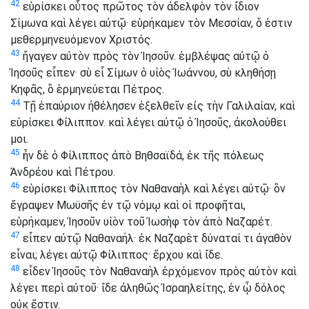
42
εὑρίσκει οὗτος πρῶτος τὸν ἀδελφὸν τὸν ἴδιον
Σίμωνα καὶ λέγει αὐτῷ· εὑρήκαμεν τὸν Μεσσίαν, ὅ ἐστιν
μεθερμηνευόμενον Χριστός.
43
ἤγαγεν αὐτὸν πρὸς τὸν Ἰησοῦν. ἐμβλέψας αὐτῷ ὁ
Ἰησοῦς εἶπεν· σὺ εἶ Σίμων ὁ υἱὸς Ἰωάννου, σὺ κληθήσῃ
Κηφᾶς, ὃ ἑρμηνεύεται Πέτρος.
44
Τῇ ἐπαύριον ἠθέλησεν ἐξελθεῖν εἰς τὴν Γαλιλαίαν, καὶ
εὑρίσκει Φίλιππον. καὶ λέγει αὐτῷ ὁ Ἰησοῦς, ἀκολούθει
μοι.
45
ἦν δὲ ὁ Φίλιππος ἀπὸ Βηθσαϊδά, ἐκ τῆς πόλεως
Ἀνδρέου καὶ Πέτρου.
46
εὑρίσκει Φίλιππος τὸν Ναθαναὴλ καὶ λέγει αὐτῷ· ὃν
ἔγραψεν Μωϋσῆς ἐν τῷ νόμῳ καὶ οἱ προφῆται,
εὑρήκαμεν, Ἰησοῦν υἱὸν τοῦ Ἰωσὴφ τὸν ἀπὸ Ναζαρέτ.
47
εἶπεν αὐτῷ Ναθαναήλ· ἐκ Ναζαρὲτ δύναταί τι ἀγαθὸν
εἶναι; λέγει αὐτῷ Φίλιππος· ἔρχου καὶ ἴδε.
48
εἶδεν Ἰησοῦς τὸν Ναθαναὴλ ἐρχόμενον πρὸς αὐτὸν καὶ
λέγει περὶ αὐτοῦ· ἴδε ἀληθῶς Ἰσραηλείτης, ἐν ᾧ δόλος
οὐκ ἔστιν.