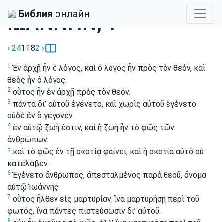
Библия
›
Tischendorf
Библия
онлайн
ΙΩΑΝΝΗΝ, 1
‹ 24
1
T8
2
›
1
Ἐν ἀρχῇ ἦν ὁ λόγος, καὶ ὁ λόγος ἦν πρὸς τὸν θεόν, καὶ
θεὸς ἦν ὁ λόγος.
2
οὗτος ἦν ἐν ἀρχῇ πρὸς τὸν θεόν.
3
πάντα δι’ αὐτοῦ ἐγένετο, καὶ χωρὶς αὐτοῦ ἐγένετο
οὐδὲ ἕν ὃ γέγονεν
4
ἐν αὐτῷ ζωὴ ἐστιν, καὶ ἡ ζωὴ ἦν τὸ φῶς τῶν
ἀνθρώπων.
5
καὶ τὸ φῶς ἐν τῇ σκοτίᾳ φαίνει, καὶ ἡ σκοτία αὐτὸ οὐ
κατέλαβεν.
6
Ἐγένετο ἄνθρωπος, ἀπεσταλμένος παρὰ θεοῦ, ὄνομα
αὐτῷ Ἰωάννης·
7
οὗτος ἦλθεν εἰς μαρτυρίαν, ἵνα μαρτυρήσῃ περὶ τοῦ
φωτός, ἵνα πάντες πιστεύσωσιν δι’ αὐτοῦ.
8