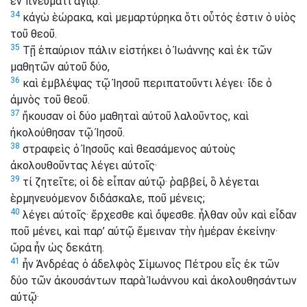
ἐν πνεύματι ἁγίῳ.
34
κἀγὼ ἑώρακα, καὶ μεμαρτύρηκα ὅτι οὗτός ἐστιν ὁ υἱὸς
τοῦ θεοῦ.
35
Τῇ ἐπαύριον πάλιν εἱστήκει ὁ Ἰωάννης καὶ ἐκ τῶν
μαθητῶν αὐτοῦ δύο,
36
καὶ ἐμβλέψας τῷ Ἰησοῦ περιπατοῦντι λέγει· ἴδε ὁ
ἀμνὸς τοῦ θεοῦ.
37
ἤκουσαν οἱ δύο μαθηταὶ αὐτοῦ λαλοῦντος, καὶ
ἠκολούθησαν τῷ Ἰησοῦ.
38
στραφεὶς ὁ Ἰησοῦς καὶ θεασάμενος αὐτοὺς
ἀκολουθοῦντας λέγει αὐτοῖς·
39
τί ζητεῖτε; οἱ δὲ εἶπαν αὐτῷ· ῥαββεί, ὃ λέγεται
ἑρμηνευόμενον διδάσκαλε, ποῦ μένεις;
40
λέγει αὐτοῖς· ἔρχεσθε καὶ ὄψεσθε. ἦλθαν οὖν καὶ εἶδαν
ποῦ μένει, καὶ παρ’ αὐτῷ ἔμειναν τὴν ἡμέραν ἐκείνην·
ὥρα ἦν ὡς δεκάτη.
41
ἦν Ἀνδρέας ὁ ἀδελφὸς Σίμωνος Πέτρου εἷς ἐκ τῶν
δύο τῶν ἀκουσάντων παρὰ Ἰωάννου καὶ ἀκολουθησάντων
αὐτῷ·