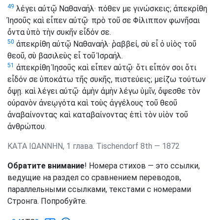
49
λέγει αὐτῷ Ναθαναήλ· πόθεν με γινώσκεις; ἀπεκρίθη
Ἰησοῦς καὶ εἶπεν αὐτῷ· πρὸ τοῦ σε Φίλιππον φωνῆσαι
ὄντα ὑπὸ τὴν συκῆν εἶδόν σε.
50
ἀπεκρίθη αὐτῷ Ναθαναήλ· ῥαββεί, σὺ εἶ ὁ υἱὸς τοῦ
θεοῦ, σὺ βασιλεὺς εἶ τοῦ Ἰσραήλ.
51
ἀπεκρίθη Ἰησοῦς καὶ εἶπεν αὐτῷ· ὅτι εἶπόν σοι ὅτι
εἶδόν σε ὑποκάτω τῆς συκῆς, πιστεύεις; μείζω τούτων
ὄψῃ. καὶ λέγει αὐτῷ· ἀμὴν ἀμὴν λέγω ὑμῖν, ὄψεσθε τὸν
οὐρανὸν ἀνεῳγότα καὶ τοὺς ἀγγέλους τοῦ θεοῦ
ἀναβαίνοντας καὶ καταβαίνοντας ἐπὶ τὸν υἱὸν τοῦ
ἀνθρώπου.
ΚΑΤΑ ΙΩΑΝΝΗΝ, 1 глава. Tischendorf 8th — 1872
Обратите внимание
! Номера стихов — это ссылки,
ведущие на раздел со сравнением переводов,
параллельными ссылками, текстами с номерами
Стронга. Попробуйте.