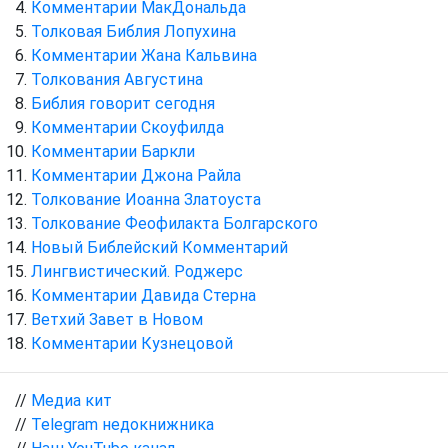
Комментарии МакДональда
Толковая Библия Лопухина
Комментарии Жана Кальвина
Толкования Августина
Библия говорит сегодня
Комментарии Скоуфилда
Комментарии Баркли
Комментарии Джона Райла
Толкование Иоанна Златоуста
Толкование Феофилакта Болгарского
Новый Библейский Комментарий
Лингвистический. Роджерс
Комментарии Давида Стерна
Ветхий Завет в Новом
Комментарии Кузнецовой
//
Медиа кит
//
Telegram недокнижника