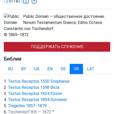
‹ 24
1
T8
2
›
Public Domain — общественное достояние.
Novum Testamentum Graece, Editio Octava.
Constantin von Tischendorf.
© 1869−1872.
ПОДДЕРЖАТЬ СЛУЖЕНИЕ
Библии
RU
BY
UA
EN
DE
GR
LAT
Textus Receptus 1550 Stephanus
Textus Receptus 1598 Beza
Textus Receptus 1624 Elzevir
Textus Receptus 1894 Scrivener
Tregelles 1857−1879
●
Tischendorf 8th — 1872