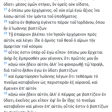
ὕδατι· μέσος ὑμῶν στήκει, ὃν ὑμεῖς οὐκ οἴδατε,
27
ὁ ὀπίσω μου ἐρχόμενος, οὗ οὐκ εἰμὶ ἐγὼ ἄξιος ἵνα
λύσω αὐτοῦ τὸν ἱμάντα τοῦ ὑποδήματος.
28
ταῦτα ἐν Βηθανίᾳ ἐγένετο πέραν τοῦ Ἰορδάνου, ὅπου
ἦν ὁ Ἰωάννης βαπτίζων.
29
Τῇ ἐπαύριον βλέπει τὸν Ἰησοῦν ἐρχόμενον πρὸς
αὐτόν, καὶ λέγει· ἴδε ὁ ἀμνὸς τοῦ θεοῦ ὁ αἴρων τὴν
ἁμαρτίαν τοῦ κόσμου.
30
οὗτός ἐστιν ὑπὲρ οὗ ἐγὼ εἶπον· ὀπίσω μου ἔρχεται
ἀνὴρ ὃς ἔμπροσθέν μου γέγονεν, ὅτι πρῶτός μου ἦν.
31
κἀγὼ οὐκ ᾔδειν αὐτόν, ἀλλ’ ἵνα φανερωθῇ τῷ Ἰσραήλ,
διὰ τοῦτο ἦλθον ἐγὼ ἐν ὕδατι βαπτίζων.
32
καὶ ἐμαρτύρησεν Ἰωάννης λέγων ὅτι τεθέαμαι τὸ
πνεῦμα καταβαῖνον ὡς περιστερὰν ἐξ οὐρανοῦ, καὶ
ἔμεινεν ἐπ’ αὐτόν.
33
κἀγὼ οὐκ ᾔδειν αὐτόν, ἀλλ’ ὁ πέμψας με βαπτίζειν ἐν
ὕδατι, ἐκεῖνός μοι εἶπεν· ἐφ’ ὃν ἂν ἴδῃς τὸ πνεῦμα
καταβαῖνον καὶ μένον ἐπ’ αὐτόν, οὗτός ἐστιν ὁ βαπτίζων