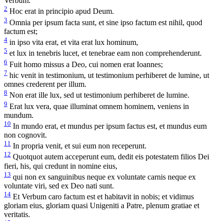
Verbum.
2
Hoc erat in principio apud Deum.
3
Omnia per ipsum facta sunt, et sine ipso factum est nihil, quod
factum est;
4
in ipso vita erat, et vita erat lux hominum,
5
et lux in tenebris lucet, et tenebrae eam non comprehenderunt.
6
Fuit homo missus a Deo, cui nomen erat Ioannes;
7
hic venit in testimonium, ut testimonium perhiberet de lumine, ut
omnes crederent per illum.
8
Non erat ille lux, sed ut testimonium perhiberet de lumine.
9
Erat lux vera, quae illuminat omnem hominem, veniens in
mundum.
10
In mundo erat, et mundus per ipsum factus est, et mundus eum
non cognovit.
11
In propria venit, et sui eum non receperunt.
12
Quotquot autem acceperunt eum, dedit eis potestatem filios Dei
fieri, his, qui credunt in nomine eius,
13
qui non ex sanguinibus neque ex voluntate carnis neque ex
voluntate viri, sed ex Deo nati sunt.
14
Et Verbum caro factum est et habitavit in nobis; et vidimus
gloriam eius, gloriam quasi Unigeniti a Patre, plenum gratiae et
veritatis.