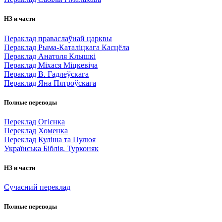
НЗ и части
Пераклад праваслаўнай царквы
Пераклад Рыма-Каталіцкага Касцёла
Пераклад Анатоля Клышкi
Пераклад Міхася Міцкевіча
Пераклад В. Гадлеўскага
Пераклад Яна Пятроўскага
Полные переводы
Переклад Огієнка
Переклад Хоменка
Переклад Куліша та Пулюя
Українська Біблія. Турконяк
НЗ и части
Сучасний переклад
Полные переводы