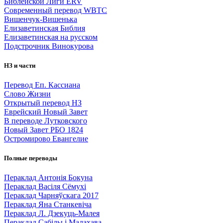
Библейской Лиги ERV
Cовременный перевод WBTC
Вишенчук-Вишенька
Елизаветинская Библия
Елизаветинская на русском
Подстрочник Винокурова
НЗ и части
Перевод Еп. Кассиана
Слово Жизни
Открытый перевод НЗ
Еврейский Новый Завет
В переводе Лутковского
Новый Завет РБО 1824
Остромирово Евангелие
Полные переводы
Пераклад Антонія Бокуна
Пераклад Васіля Сёмухі
Пераклад Чарняўскага 2017
Пераклад Яна Станкевіча
Пераклад Л. Дзекуць-Малея
Пераклад Сабілы і Малахава