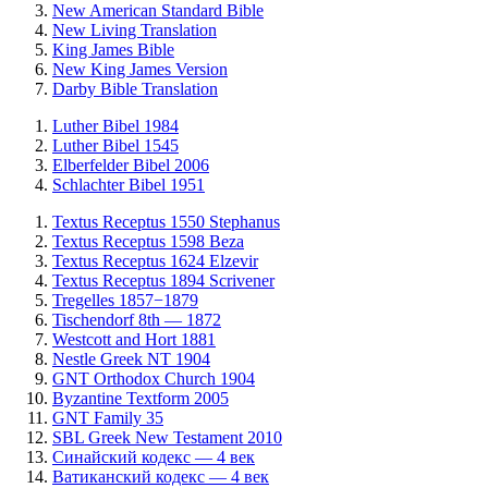
New American Standard Bible
New Living Translation
King James Bible
New King James Version
Darby Bible Translation
Luther Bibel 1984
Luther Bibel 1545
Elberfelder Bibel 2006
Schlachter Bibel 1951
Textus Receptus 1550 Stephanus
Textus Receptus 1598 Beza
Textus Receptus 1624 Elzevir
Textus Receptus 1894 Scrivener
Tregelles 1857−1879
Tischendorf 8th — 1872
Westcott and Hort 1881
Nestle Greek NT 1904
GNT Orthodox Church 1904
Byzantine Textform 2005
GNT Family 35
SBL Greek New Testament 2010
Синайский кодекс — 4 век
Ватиканский кодекс — 4 век