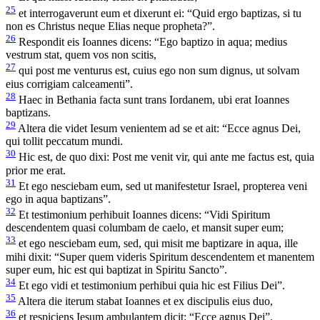
25
et interrogaverunt eum et dixerunt ei: “Quid ergo baptizas, si tu
non es Christus neque Elias neque propheta?”.
26
Respondit eis Ioannes dicens: “Ego baptizo in aqua; medius
vestrum stat, quem vos non scitis,
27
qui post me venturus est, cuius ego non sum dignus, ut solvam
eius corrigiam calceamenti”.
28
Haec in Bethania facta sunt trans Iordanem, ubi erat Ioannes
baptizans.
29
Altera die videt Iesum venientem ad se et ait: “Ecce agnus Dei,
qui tollit peccatum mundi.
30
Hic est, de quo dixi: Post me venit vir, qui ante me factus est, quia
prior me erat.
31
Et ego nesciebam eum, sed ut manifestetur Israel, propterea veni
ego in aqua baptizans”.
32
Et testimonium perhibuit Ioannes dicens: “Vidi Spiritum
descendentem quasi columbam de caelo, et mansit super eum;
33
et ego nesciebam eum, sed, qui misit me baptizare in aqua, ille
mihi dixit: “Super quem videris Spiritum descendentem et manentem
super eum, hic est qui baptizat in Spiritu Sancto”.
34
Et ego vidi et testimonium perhibui quia hic est Filius Dei”.
35
Altera die iterum stabat Ioannes et ex discipulis eius duo,
36
et respiciens Iesum ambulantem dicit: “Ecce agnus Dei”.