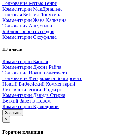
Толкование Мэтью Генри
Комментарии МакДональда
Толковая Библия Лопухина
Комментарии Жана Кальвина
Толкования Августина
Библия говорит сегодня
Комментарии Скоуфилда
НЗ и части
Комментарии Баркли
Комментарии Джона Райла
Толкование Иоанна Златоуста
Толкование Феофилакта Болгарского
Новый Библейский Комментарий
Лингвистический. Роджерс
Комментарии Давида Стерна
Ветхий Завет в Новом
Комментарии Кузнецовой
Закрыть
×
Горячие клавиши