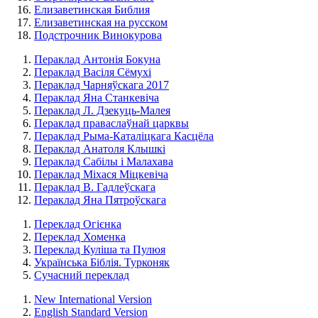
Елизаветинская Библия
Елизаветинская на русском
Подстрочник Винокурова
Пераклад Антонія Бокуна
Пераклад Васіля Сёмухі
Пераклад Чарняўскага 2017
Пераклад Яна Станкевіча
Пераклад Л. Дзекуць-Малея
Пераклад праваслаўнай царквы
Пераклад Рыма-Каталіцкага Касцёла
Пераклад Анатоля Клышкi
Пераклад Сабілы і Малахава
Пераклад Міхася Міцкевіча
Пераклад В. Гадлеўскага
Пераклад Яна Пятроўскага
Переклад Огієнка
Переклад Хоменка
Переклад Куліша та Пулюя
Українська Біблія. Турконяк
Сучасний переклад
New International Version
English Standard Version