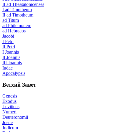
II ad Thessalonicenses
I ad Timotheum
II ad Timotheum
ad Titum
ad Philemonem
ad Hebraeos
Jacobi
I Petri
II Petri
I Joannis
II Joannis
III Joannis
Iudae
Apocalypsis
Ветхий Завет
Genesis
Exodus
Leviticus
Numeri
Deuteronomii
Josue
Judicum