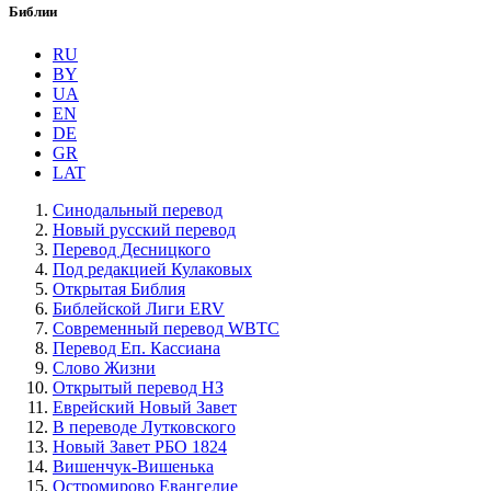
Библии
RU
BY
UA
EN
DE
GR
LAT
Синодальный перевод
Новый русский перевод
Перевод Десницкого
Под редакцией Кулаковых
Открытая Библия
Библейской Лиги ERV
Cовременный перевод WBTC
Перевод Еп. Кассиана
Слово Жизни
Открытый перевод НЗ
Еврейский Новый Завет
В переводе Лутковского
Новый Завет РБО 1824
Вишенчук-Вишенька
Остромирово Евангелие