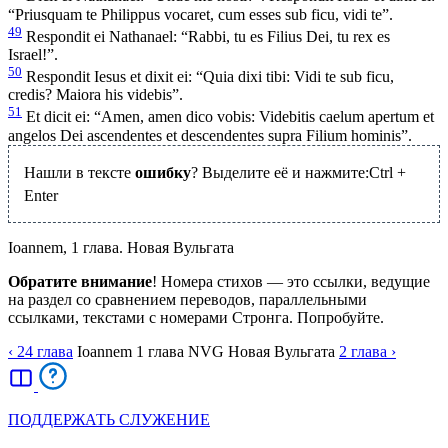
“Priusquam te Philippus vocaret, cum esses sub ficu, vidi te”.
49
Respondit ei Nathanael: “Rabbi, tu es Filius Dei, tu rex es
Israel!”.
50
Respondit Iesus et dixit ei: “Quia dixi tibi: Vidi te sub ficu,
credis? Maiora his videbis”.
51
Et dicit ei: “Amen, amen dico vobis: Videbitis caelum apertum et
angelos Dei ascendentes et descendentes supra Filium hominis”.
Нашли в тексте
ошибку
? Выделите её и нажмите:
Ctrl
+
Enter
Ioannem, 1 глава. Новая Вульгата
Обратите внимание
! Номера стихов — это ссылки, ведущие
на раздел со сравнением переводов, параллельными
ссылками, текстами с номерами Стронга. Попробуйте.
‹ 24
глава
Ioannem
1
глава
NVG
Новая Вульгата
2
глава
›
ПОДДЕРЖАТЬ СЛУЖЕНИЕ