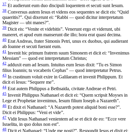
37
Et audierunt eum duo discipuli loquentem et secuti sunt Iesum.
38
Conversus autem Iesus et videns eos sequentes se dicit eis: “Quid
quaeritis?”. Qui dixerunt ei: “Rabbi — quod dicitur interpretatum
Magister — ubi manes?”.
39
Dicit eis: “Venite et videbitis”. Venerunt ergo et viderunt, ubi
maneret, et apud eum manserunt die illo; hora erat quasi decima.
40
Erat Andreas, frater Simonis Petri, unus ex duobus, qui audierant
ab Ioanne et secuti fuerant eum.
41
Invenit hic primum fratrem suum Simonem et dicit ei: “Invenimus
Messiam” — quod est interpretatum Christus;
42
adduxit eum ad Iesum. Intuitus eum Iesus dixit: “Tu es Simon
filius Ioannis; tu vocaberis Cephas” — quod interpretatur Petrus.
43
In crastinum voluit exire in Galilaeam et invenit Philippum. Et
dicit ei Iesus: “Sequere me”.
44
Erat autem Philippus a Bethsaida, civitate Andreae et Petri.
45
Invenit Philippus Nathanael et dicit ei: “Quem scripsit Moyses in
Lege et Prophetae invenimus, Iesum filium Ioseph a Nazareth”.
46
Et dixit ei Nathanael: “A Nazareth potest aliquid boni esse?”.
Dicit ei Philippus: “Veni et vide”.
47
Vidit Iesus Nathanael venientem ad se et dicit de eo: “Ecce vere
Israelita, in quo dolus non est”.
48
Dicit ei Nathanael: “Unde me nosti?”. Respondit Iesus et dixit ei: