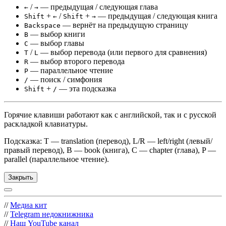
/
— предыдущая / следующая глава
←
→
+
/
+
— предыдущая / следующая книга
Shift
←
Shift
→
— вернёт на предыдущую страницу
Backspace
— выбор книги
B
— выбор главы
C
/
— выбор перевода (или первого для сравнения)
T
L
— выбор второго перевода
R
— параллельное чтение
P
— поиск / симфония
/
+
— эта подсказка
Shift
/
Горячие клавиши работают как с английской, так и с русской
раскладкой клавиатуры.
Подсказка: T — translation (перевод), L/R — left/right (левый/
правый перевод), B — book (книга), C — chapter (глава), P —
parallel (параллельное чтение).
Закрыть
//
Медиа кит
//
Telegram недокнижника
//
Наш YouTube канал