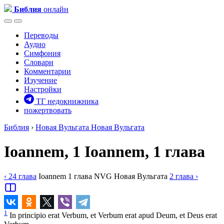
Библия
онлайн
Переводы
Аудио
Симфония
Словари
Комментарии
Изучение
Настройки
ТГ недокнижника
пожертвовать
Библия
›
Новая Вульгата
Новая Вульгата
Ioannem, 1
Ioannem, 1 глава
‹ 24
глава
Ioannem
1
глава
NVG
Новая Вульгата
2
глава
›
1
In principio erat Verbum, et Verbum erat apud Deum, et Deus erat