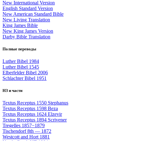
New International Version
English Standard Version
New American Standard Bible
New Living Translation
King James Bible
New King James Version
Darby Bible Translation
Полные переводы
Luther Bibel 1984
Luther Bibel 1545
Elberfelder Bibel 2006
Schlachter Bibel 1951
НЗ и части
Textus Receptus 1550 Stephanus
Textus Receptus 1598 Beza
Textus Receptus 1624 Elzevir
Textus Receptus 1894 Scrivener
Tregelles 1857−1879
Tischendorf 8th — 1872
Westcott and Hort 1881