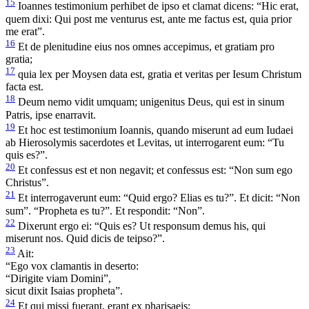
15
Ioannes testimonium perhibet de ipso et clamat dicens: “Hic erat,
quem dixi: Qui post me venturus est, ante me factus est, quia prior
me erat”.
16
Et de plenitudine eius nos omnes accepimus, et gratiam pro
gratia;
17
quia lex per Moysen data est, gratia et veritas per Iesum Christum
facta est.
18
Deum nemo vidit umquam; unigenitus Deus, qui est in sinum
Patris, ipse enarravit.
19
Et hoc est testimonium Ioannis, quando miserunt ad eum Iudaei
ab Hierosolymis sacerdotes et Levitas, ut interrogarent eum: “Tu
quis es?”.
20
Et confessus est et non negavit; et confessus est: “Non sum ego
Christus”.
21
Et interrogaverunt eum: “Quid ergo? Elias es tu?”. Et dicit: “Non
sum”. “Propheta es tu?”. Et respondit: “Non”.
22
Dixerunt ergo ei: “Quis es? Ut responsum demus his, qui
miserunt nos. Quid dicis de teipso?”.
23
Ait:
“Ego vox clamantis in deserto:
“Dirigite viam Domini”,
sicut dixit Isaias propheta”.
24
Et qui missi fuerant, erant ex pharisaeis;