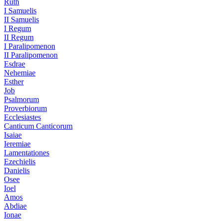
Ruth
I Samuelis
II Samuelis
I Regum
II Regum
I Paralipomenon
II Paralipomenon
Esdrae
Nehemiae
Esther
Job
Psalmorum
Proverbiorum
Ecclesiastes
Canticum Canticorum
Isaiae
Ieremiae
Lamentationes
Ezechielis
Danielis
Osee
Ioel
Amos
Abdiae
Ionae