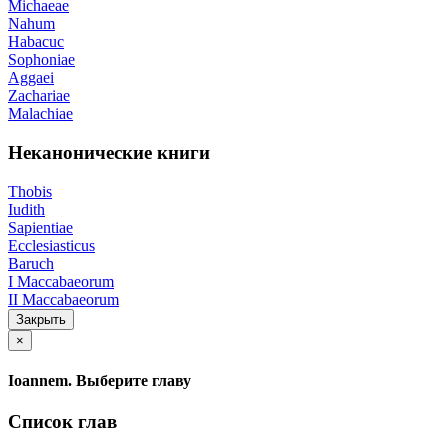
Michaeae
Nahum
Habacuc
Sophoniae
Aggaei
Zachariae
Malachiae
Неканонические книги
Thobis
Iudith
Sapientiae
Ecclesiasticus
Baruch
I Maccabaeorum
II Maccabaeorum
Закрыть
×
Ioannem. Выберите главу
Список глав