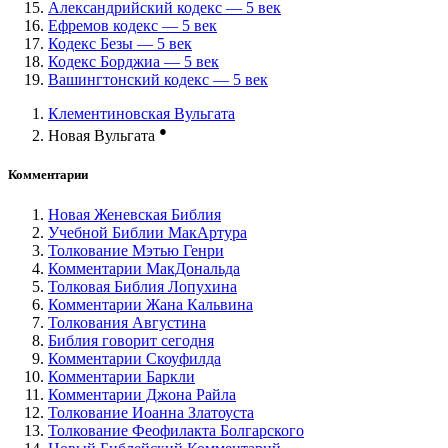
Александрийский кодекс — 5 век
Ефремов кодекс — 5 век
Кодекс Безы — 5 век
Кодекс Борджиа — 5 век
Вашингтонский кодекс — 5 век
Клементиновская Вульгата
●
Новая Вульгата
Комментарии
Новая Женевская Библия
Учебной Библии МакАртура
Толкование Мэтью Генри
Комментарии МакДональда
Толковая Библия Лопухина
Комментарии Жана Кальвина
Толкования Августина
Библия говорит сегодня
Комментарии Скоуфилда
Комментарии Баркли
Комментарии Джона Райла
Толкование Иоанна Златоуста
Толкование Феофилакта Болгарского