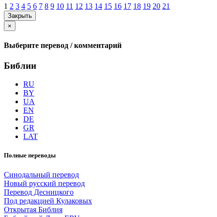
1
2
3
4
5
6
7
8
9
10
11
12
13
14
15
16
17
18
19
20
21
Закрыть
×
Выберите перевод / комментарий
Библии
RU
BY
UA
EN
DE
GR
LAT
Полные переводы
Синодальный перевод
Новый русский перевод
Перевод Десницкого
Под редакцией Кулаковых
Открытая Библия