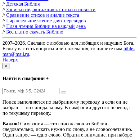
//
Детская Библия
//
Записки недокнижника: статьи и новости
//
Сравнение стихов и анализ текста
//
Параллельное чтение двух переводов
//
План чтения Библии на каждый день
//
Бесплатно скачать Библию
2007–2026. Сделано с любовью для любящих и ищущих Бога.
Если у вас есть вопросы или пожелания, то пишите нам
bible-
man@mail.ru
.
Наверх
×
Найти в симфонии +
Поиск выполняется по выбранному переводу, а если он не
выбран — по синодальному. В симфонии другого перевода —
по текущему переводу.
Важно!
Симфония — это список слов из Библии,
следовательно, искать нужно по слову, а не словосочетанию.
Один запрос — одно слово. Обратите внимание, при наборе