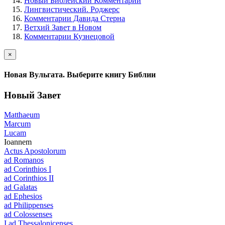
Новый Библейский Комментарий
Лингвистический. Роджерс
Комментарии Давида Стерна
Ветхий Завет в Новом
Комментарии Кузнецовой
×
Новая Вульгата. Выберите книгу Библии
Новый Завет
Matthaeum
Marcum
Lucam
Ioannem
Actus Apostolorum
ad Romanos
ad Corinthios I
ad Corinthios II
ad Galatas
ad Ephesios
ad Philippenses
ad Colossenses
I ad Thessalonicenses