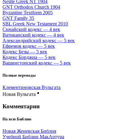
Nestle Greek NT 1904
GNT Orthodox Church 1904
Byzantine Textform 2005
GNT Family 35
SBL Greek New Testament 2010
Синайский кодекс — 4 век
Ватиканский кодекс — 4 век
Александрийский кодекс — 5 век
Ефремов кодекс — 5 век
Кодекс Безы — 5 век
Кодекс Борджиа — 5 век
Вашингтонский кодекс — 5 век
Полные переводы
Клементиновская Вульгата
●
Новая Вульгата
Комментарии
На всю Библию
Новая Женевская Библия
Учебной Библии МакАртура