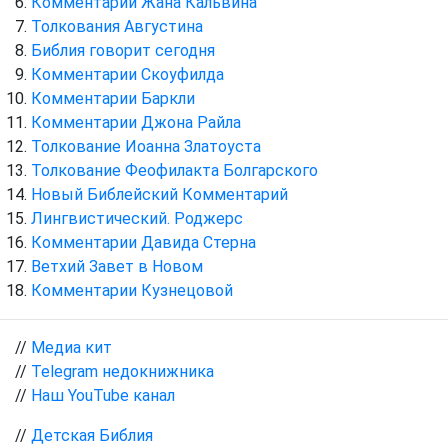
Комментарии Жана Кальвина
Толкования Августина
Библия говорит сегодня
Комментарии Скоуфилда
Комментарии Баркли
Комментарии Джона Райла
Толкование Иоанна Златоуста
Толкование Феофилакта Болгарского
Новый Библейский Комментарий
Лингвистический. Роджерс
Комментарии Давида Стерна
Ветхий Завет в Новом
Комментарии Кузнецовой
//
Медиа кит
//
Telegram недокнижника
//
Наш YouTube канал
//
Детская Библия