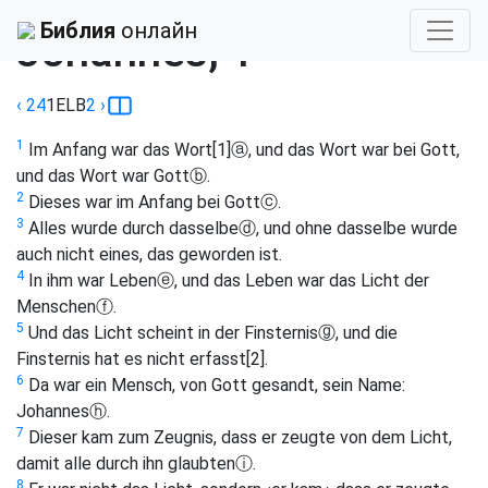
Библия
›
Elberfelder Bibel
Библия
онлайн
Johannes, 1
‹ 24
1
ELB
2
›
1
Im Anfang war das Wort
[1]
ⓐ
, und das Wort war bei Gott,
und das Wort war Gott
ⓑ
.
2
Dieses war im Anfang bei Gott
ⓒ
.
3
Alles wurde durch dasselbe
ⓓ
, und ohne dasselbe wurde
auch nicht eines, das geworden ist.
4
In ihm war Leben
ⓔ
, und das Leben war das Licht der
Menschen
ⓕ
.
5
Und das Licht scheint in der Finsternis
ⓖ
, und die
Finsternis hat es nicht erfasst
[2]
.
6
Da war ein Mensch, von Gott gesandt, sein Name:
Johannes
ⓗ
.
7
Dieser kam zum Zeugnis, dass er zeugte von dem Licht,
damit alle durch ihn glaubten
ⓘ
.
8