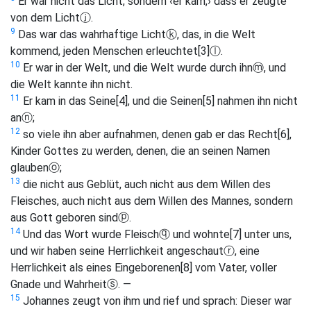
Er war nicht das Licht, sondern ‹er kam,› dass er zeugte
von dem Licht
ⓙ
.
9
Das war das wahrhaftige Licht
ⓚ
, das, in die Welt
kommend, jeden Menschen erleuchtet
[3]
ⓛ
.
10
Er war in der Welt, und die Welt wurde durch ihn
ⓜ
, und
die Welt kannte ihn nicht.
11
Er kam in das Seine
[4]
, und die Seinen
[5]
nahmen ihn nicht
an
ⓝ
;
12
so viele ihn aber aufnahmen, denen gab er das Recht
[6]
,
Kinder Gottes zu werden, denen, die an seinen Namen
glauben
ⓞ
;
13
die nicht aus Geblüt, auch nicht aus dem Willen des
Fleisches, auch nicht aus dem Willen des Mannes, sondern
aus Gott geboren sind
ⓟ
.
14
Und das Wort wurde Fleisch
ⓠ
und wohnte
[7]
unter uns,
und wir haben seine Herrlichkeit angeschaut
ⓡ
, eine
Herrlichkeit als eines Eingeborenen
[8]
vom Vater, voller
Gnade und Wahrheit
ⓢ
. —
15
Johannes zeugt von ihm und rief und sprach: Dieser war