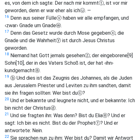
es, von dem ich sagte: Der nach mir kommt
ⓣ
, ist vor mir
geworden, denn er war eher als ich
ⓤ
. —
16
Denn aus seiner Fülle
ⓥ
haben wir alle empfangen, und
‹zwar› Gnade um Gnade
ⓦ
.
17
Denn das Gesetz wurde durch Mose gegeben
ⓧ
; die
Gnade und die Wahrheit
ⓨ
ist durch Jesus Christus
geworden.
18
Niemand hat Gott jemals gesehen
ⓩ
; der eingeborene
[9]
Sohn
[10]
, der in des Vaters Schoß ist, der hat ‹ihn›
kundgemacht
ⓐ
.
19
ⓑ
Und dies ist das Zeugnis des Johannes, als die Juden
aus Jerusalem Priester und Leviten zu ihm sandten, damit
sie ihn fragen sollten: Wer bist du
ⓒ
?
20
Und er bekannte und leugnete nicht, und er bekannte: Ich
bin nicht der Christus
ⓓ
.
21
Und sie fragten ihn: Was denn? Bist du Elia
ⓔ
? Und er
sagt: Ich bin es nicht. Bist du der Prophet
ⓕ
? Und er
antwortete: Nein.
22
Sie sprachen nun zu ihm: Wer bist du? Damit wir Antwort