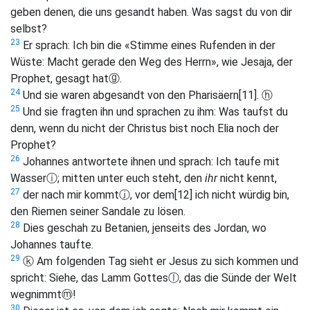
geben denen, die uns gesandt haben. Was sagst du von dir
selbst?
23
Er sprach: Ich bin die «Stimme eines Rufenden in der
Wüste: Macht gerade den Weg des Herrn», wie Jesaja, der
Prophet, gesagt hat
ⓖ
.
24
Und sie waren abgesandt von den Pharisäern
[11]
.
ⓗ
25
Und sie fragten ihn und sprachen zu ihm: Was taufst du
denn, wenn du nicht der Christus bist noch Elia noch der
Prophet?
26
Johannes antwortete ihnen und sprach: Ich taufe mit
Wasser
ⓘ
; mitten unter euch steht, den
ihr
nicht kennt,
27
der nach mir kommt
ⓙ
, vor dem
[12]
ich nicht würdig bin,
den Riemen seiner Sandale zu lösen.
28
Dies geschah zu Betanien, jenseits des Jordan, wo
Johannes taufte.
29
ⓚ
Am folgenden Tag sieht er Jesus zu sich kommen und
spricht: Siehe, das Lamm Gottes
ⓛ
, das die Sünde der Welt
wegnimmt
ⓜ
!
30