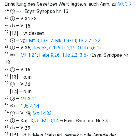
Einhaltung des Gesetzes Wert legte; s. auch Anm. zu
Mt 3,7
24
ⓗ – ⇨Esyn: Synopse Nr. 16
26
ⓘ – V. 31.33
27
ⓙ – V. 15
27
[12] – w. dessen
29
ⓚ – vgl.
Mt 3,13-17
;
Mk 1,9-11
;
Lk 3,21
.
22
29
ⓛ – V. 36;
Jes 53,7
;
1Petr 1,19
;
Offb 5,6
.
12
29
ⓜ –
Mt 1,21
;
Hebr 9,26
;
1Jo 2,2
;
3,5
⇨Esyn: Synopse Nr.
18
30
ⓝ – V. 15
33
[13] – o. in
33
ⓞ – V. 26
33
[14] – o. in
33
ⓟ –
Mt 3,11
34
ⓠ –
1Jo 4,14
34
ⓡ – V. 49;
Mt 14,33
35
ⓢ – Kap.
3,25
;
Mt 9,14
⇨Esyn: Synopse Nr. 34
36
ⓣ – V. 29
38
[15] – d. h. Mein Meister!; respektvolle Anrede der