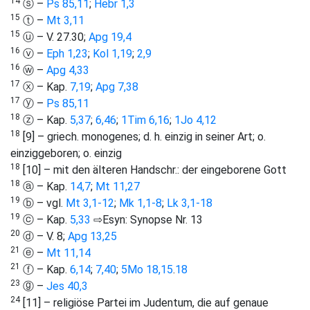
14
ⓢ –
Ps 85,11
;
Hebr 1,3
15
ⓣ –
Mt 3,11
15
ⓤ – V. 27.30;
Apg 19,4
16
ⓥ –
Eph 1,23
;
Kol 1,19
;
2,9
16
ⓦ –
Apg 4,33
17
ⓧ – Kap.
7,19
;
Apg 7,38
17
ⓨ –
Ps 85,11
18
ⓩ – Kap.
5,37
;
6,46
;
1Tim 6,16
;
1Jo 4,12
18
[9] – griech. monogenes; d. h. einzig in seiner Art; o.
einziggeboren; o. einzig
18
[10] – mit den älteren Handschr.: der eingeborene Gott
18
ⓐ – Kap.
14,7
;
Mt 11,27
19
ⓑ – vgl.
Mt 3,1-12
;
Mk 1,1-8
;
Lk 3,1-18
19
ⓒ – Kap.
5,33
⇨Esyn: Synopse Nr. 13
20
ⓓ – V. 8;
Apg 13,25
21
ⓔ –
Mt 11,14
21
ⓕ – Kap.
6,14
;
7,40
;
5Mo 18,15
.
18
23
ⓖ –
Jes 40,3
24
[11] – religiöse Partei im Judentum, die auf genaue