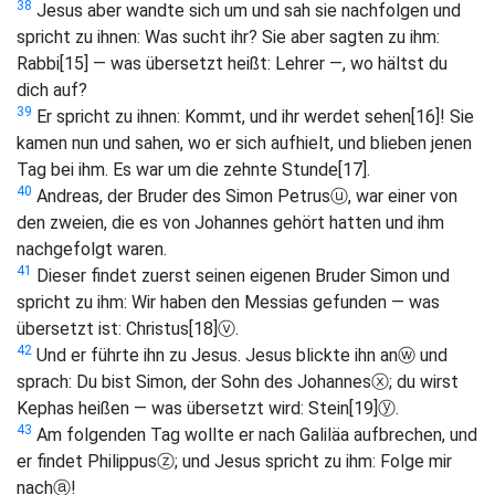
38
Jesus aber wandte sich um und sah sie nachfolgen und
spricht zu ihnen: Was sucht ihr? Sie aber sagten zu ihm:
Rabbi
[15]
— was übersetzt heißt: Lehrer —, wo hältst du
dich auf?
39
Er spricht zu ihnen: Kommt, und ihr werdet sehen
[16]
! Sie
kamen nun und sahen, wo er sich aufhielt, und blieben jenen
Tag bei ihm. Es war um die zehnte Stunde
[17]
.
40
Andreas, der Bruder des Simon Petrus
ⓤ
, war einer von
den zweien, die es von Johannes gehört hatten und ihm
nachgefolgt waren.
41
Dieser findet zuerst seinen eigenen Bruder Simon und
spricht zu ihm: Wir haben den Messias gefunden — was
übersetzt ist: Christus
[18]
ⓥ
.
42
Und er führte ihn zu Jesus. Jesus blickte ihn an
ⓦ
und
sprach: Du bist Simon, der Sohn des Johannes
ⓧ
; du wirst
Kephas heißen — was übersetzt wird: Stein
[19]
ⓨ
.
43
Am folgenden Tag wollte er nach Galiläa aufbrechen, und
er findet Philippus
ⓩ
; und Jesus spricht zu ihm: Folge mir
nach
ⓐ
!