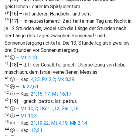
geistlichen Lehrer im Spätjudentum
39
[16] – mit anderen Handschr.: und seht
39
[17] – In neutestamentl. Zeit teilte man Tag und Nacht in
je 12 Stunden ein, wobei sich die Länge der Stunden nach
der Länge des Tages zwischen Sonnenauf- und
Sonnenuntergang richtete. Die 10. Stunde lag also zwei bis
drei Stunden vor Sonnenuntergang.
40
ⓤ –
Mt 4,18
41
[18] – d. h. der Gesalbte; griech. Übersetzung von hebr.
maschiach, dem Israel verheißenen Messias
41
ⓥ – Kap.
4,25
;
Ps 2,2
;
Mk 8,29
42
ⓦ –
Lk 22,61
42
ⓧ – Kap.
21,15-17
;
Mt 16,17
42
[19] – griech. petros; lat. petrus
42
ⓨ –
Mt 10,2
;
1Kor 1,12
;
Gal 1,18
43
ⓩ –
Mt 10,3
43
ⓐ – Kap.
21,19
.
22
;
Mt 4,19
;
Mk 2,14
44
ⓑ – Kap.
12,21