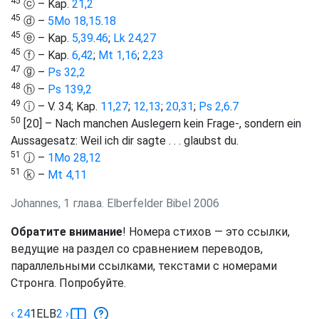
45
ⓒ – Kap.
21,2
45
ⓓ –
5Mo 18,15
.
18
45
ⓔ – Kap.
5,39
.
46
;
Lk 24,27
45
ⓕ – Kap.
6,42
;
Mt 1,16
;
2,23
47
ⓖ –
Ps 32,2
48
ⓗ –
Ps 139,2
49
ⓘ – V. 34; Kap.
11,27
;
12,13
;
20,31
;
Ps 2,6
.
7
50
[20] – Nach manchen Auslegern kein Frage-, sondern ein
Aussagesatz: Weil ich dir sagte . . . glaubst du.
51
ⓙ –
1Mo 28,12
51
ⓚ –
Mt 4,11
Johannes, 1 глава. Elberfelder Bibel 2006
Обратите внимание
! Номера стихов — это ссылки,
ведущие на раздел со сравнением переводов,
параллельными ссылками, текстами с номерами
Стронга. Попробуйте.
‹ 24
1
ELB
2
›