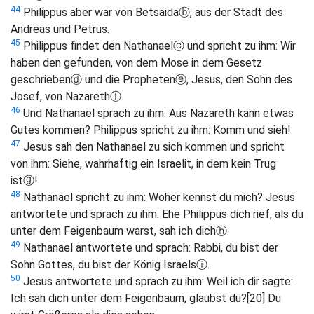
44
Philippus aber war von Betsaida
ⓑ
, aus der Stadt des
Andreas und Petrus.
45
Philippus findet den Nathanael
ⓒ
und spricht zu ihm: Wir
haben den gefunden, von dem Mose in dem Gesetz
geschrieben
ⓓ
und die Propheten
ⓔ
, Jesus, den Sohn des
Josef, von Nazareth
ⓕ
.
46
Und Nathanael sprach zu ihm: Aus Nazareth kann etwas
Gutes kommen? Philippus spricht zu ihm: Komm und sieh!
47
Jesus sah den Nathanael zu sich kommen und spricht
von ihm: Siehe, wahrhaftig ein Israelit, in dem kein Trug
ist
ⓖ
!
48
Nathanael spricht zu ihm: Woher kennst du mich? Jesus
antwortete und sprach zu ihm: Ehe Philippus dich rief, als du
unter dem Feigenbaum warst, sah ich dich
ⓗ
.
49
Nathanael antwortete und sprach: Rabbi, du bist der
Sohn Gottes, du bist der König Israels
ⓘ
.
50
Jesus antwortete und sprach zu ihm: Weil ich dir sagte:
Ich sah dich unter dem Feigenbaum, glaubst du?
[20]
Du