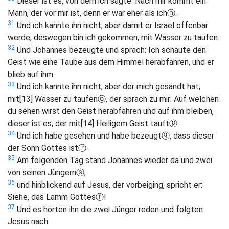
Dieser ist es, von dem ich sagte: Nach mir kommt ein
Mann, der vor mir ist, denn er war eher als ich
ⓝ
.
31
Und ich kannte ihn nicht; aber damit er Israel offenbar
werde, deswegen bin ich gekommen, mit Wasser zu taufen.
32
Und Johannes bezeugte und sprach: Ich schaute den
Geist wie eine Taube aus dem Himmel herabfahren, und er
blieb auf ihm.
33
Und ich kannte ihn nicht; aber der mich gesandt hat,
mit
[13]
Wasser zu taufen
ⓞ
, der sprach zu mir: Auf welchen
du sehen wirst den Geist herabfahren und auf ihm bleiben,
dieser ist es, der mit
[14]
Heiligem Geist tauft
ⓟ
.
34
Und ich habe gesehen und habe bezeugt
ⓠ
, dass dieser
der Sohn Gottes ist
ⓡ
.
35
Am folgenden Tag stand Johannes wieder da und zwei
von seinen Jüngern
ⓢ
;
36
und hinblickend auf Jesus, der vorbeiging, spricht er:
Siehe, das Lamm Gottes
ⓣ
!
37
Und es hörten ihn die zwei Jünger reden und folgten
Jesus nach.