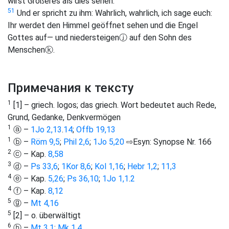
wirst Größeres als dies sehen.
51
Und er spricht zu ihm: Wahrlich, wahrlich, ich sage euch:
Ihr werdet den Himmel geöffnet sehen und die Engel
Gottes auf— und niedersteigen
ⓙ
auf den Sohn des
Menschen
ⓚ
.
Примечания к тексту
1
[1] – griech. logos; das griech. Wort bedeutet auch Rede,
Grund, Gedanke, Denkvermögen
1
ⓐ –
1Jo 2,13
.
14
;
Offb 19,13
1
ⓑ –
Röm 9,5
;
Phil 2,6
;
1Jo 5,20
⇨Esyn: Synopse Nr. 166
2
ⓒ – Kap.
8,58
3
ⓓ –
Ps 33,6
;
1Kor 8,6
;
Kol 1,16
;
Hebr 1,2
;
11,3
4
ⓔ – Kap.
5,26
;
Ps 36,10
;
1Jo 1,1
.
2
4
ⓕ – Kap.
8,12
5
ⓖ –
Mt 4,16
5
[2] – o. überwältigt
6
ⓗ –
Mt 3,1
;
Mk 1,4