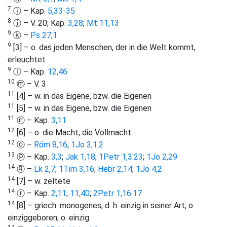
7
ⓘ – Kap.
5,33-35
8
ⓙ – V. 20; Kap.
3,28
;
Mt 11,13
9
ⓚ –
Ps 27,1
9
[3] – o. das jeden Menschen, der in die Welt kommt,
erleuchtet
9
ⓛ – Kap.
12,46
10
ⓜ – V. 3
11
[4] – w. in das Eigene, bzw. die Eigenen
11
[5] – w. in das Eigene, bzw. die Eigenen
11
ⓝ – Kap.
3,11
12
[6] – o. die Macht, die Vollmacht
12
ⓞ –
Röm 8,16
;
1Jo 3,1
.
2
13
ⓟ – Kap.
3,3
;
Jak 1,18
;
1Petr 1,3
.
23
;
1Jo 2,29
14
ⓠ –
Lk 2,7
;
1Tim 3,16
;
Hebr 2,14
;
1Jo 4,2
14
[7] – w. zeltete
14
ⓡ – Kap.
2,11
;
11,40
;
2Petr 1,16
.
17
14
[8] – griech. monogenes; d. h. einzig in seiner Art; o.
einziggeboren; o. einzig