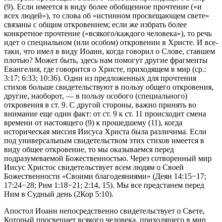
(9). Если имеется в виду более обобщенное прочтение («и
всех людей»), то слова об «истинном просвещающем свете»
связаны с общим откровением; если же избрать более
конкретное прочтение («всякого/каждого человека»), то речь
идет о специальном (или особом) откровении в Христе. И все-
таки, что имел в виду Иоанн, когда говорил о Слове, ставшем
плотью? Может быть, здесь нам помогут другие фрагменты
Евангелия, где говорится о Христе, приходящем в мир (ср.:
3:17; 6:33; 10:36). Одни из предложенных для прочтения
стихов больше свидетельствуют в пользу общего откровения,
другие, наоборот, — в пользу особого (специального)
откровения в ст. 9. С другой стороны, важно принять во
внимание еще один факт: от ст. 9 к ст. 11 происходит смена
времени от настоящего (9) к прошедшему (11), когда
историческая миссия Иисуса Христа была различима. Если
под универсальным свидетельством этих стихов имеется в
виду общее откровение, то мы оказываемся перед
подразумеваемой Божественностью. Через сотворенный мир
Иисус Христос свидетельствует всем людям о Своей
Божественности «Своими благодеяниями» (
Деян 14:15−17
;
17:24−28;
Рим 1:18−21
; 2:14, 15). Мы все предстанем перед
Ним в Судный день (
2Кор 5:10
).
Апостол Иоанн непосредственно свидетельствует о Свете,
Который просвещает всякого человека, приходящего в мир