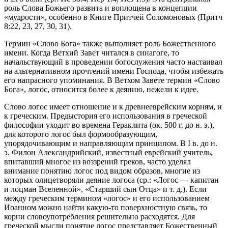
роль Слова Божьего развита и воплощена в концепции
«мудрости», особенно в Книге Притчей Соломоновых (
Притч
8:22, 23, 27, 30, 31
).
Термин «Слово Бога» также выполняет роль Божественного
имени. Когда Ветхий Завет читался в синагоге, то
начальствующий в проведении богослужения часто настаивал
на альтернативном прочтений имени Господа, чтобы избежать
его напрасного упоминания. В Ветхом Завете термин «Слово
Бога», логос, относится более к деянию, нежели к идее.
Слово логос имеет отношение и к древнееврейским корням, и
к греческим. Предыстория его использования в греческой
философии уходит во времена Гераклита (ок. 500 г. до н. э.),
для которого логос был формообразующим,
упорядочивающим и направляющим принципом. В I в. до н.
э. Филон Александрийский, известный еврейский учитель,
впитавший многое из воззрений греков, часто уделял
внимание понятию логос под видом образов, многие из
которых олицетворяли деяние логоса (ср.: «Логос — капитан
и лоцман Вселенной», «Старший сын Отца» и т. д.). Если
между греческим термином «логос» и его использованием
Иоанном можно найти какую-то поверхностную связь, то
корни словоупотребления решительно расходятся. Для
греческой мысли понятие логос представляет Божественный