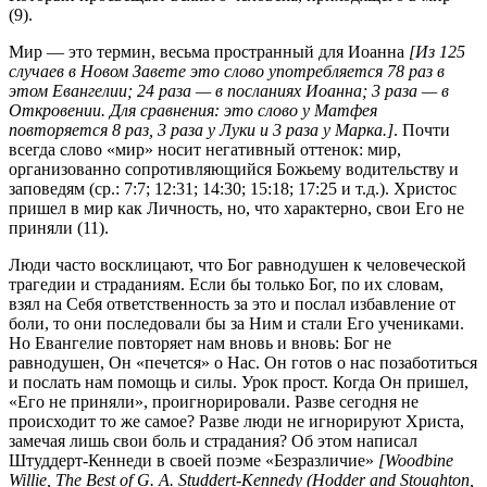
(9).
Мир — это термин, весьма пространный для Иоанна
[Из 125
случаев в Новом Завете это слово употребляется 78 раз в
этом Евангелии; 24 раза — в посланиях Иоанна; 3 раза — в
Откровении. Для сравнения: это слово у Матфея
повторяется 8 раз, 3 раза у Луки и 3 раза у Марка.]
. Почти
всегда слово «мир» носит негативный оттенок: мир,
организованно сопротивляющийся Божьему водительству и
заповедям (ср.: 7:7; 12:31; 14:30; 15:18; 17:25 и т.д.). Христос
пришел в мир как Личность, но, что характерно, свои Его не
приняли (11).
Люди часто восклицают, что Бог равнодушен к человеческой
трагедии и страданиям. Если бы только Бог, по их словам,
взял на Себя ответственность за это и послал избавление от
боли, то они последовали бы за Ним и стали Его учениками.
Но Евангелие повторяет нам вновь и вновь: Бог не
равнодушен, Он «печется» о Нас. Он готов о нас позаботиться
и послать нам помощь и силы. Урок прост. Когда Он пришел,
«Его не приняли», проигнорировали. Разве сегодня не
происходит то же самое? Разве люди не игнорируют Христа,
замечая лишь свои боль и страдания? Об этом написал
Штуддерт-Кеннеди в своей поэме «Безразличие»
[Woodbine
Willie, The Best of G. A. Studdert-Kennedy (Hodder and Stoughton,