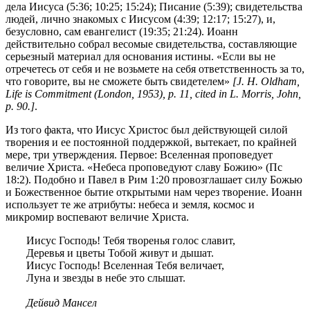
дела Иисуса (5:36; 10:25; 15:24); Писание (5:39); свидетельства
людей, лично знакомых с Иисусом (4:39; 12:17; 15:27), и,
безусловно, сам евангелист (19:35; 21:24). Иоанн
действительно собрал весомые свидетельства, составляющие
серьезный материал для основания истины. «Если вы не
отречетесь от себя и не возьмете на себя ответственность за то,
что говорите, вы не сможете быть свидетелем»
[J. Н. Oldham,
Life is Commitment (London, 1953), p. 11, cited in L. Morris, John,
p. 90.]
.
Из того факта, что Иисус Христос был действующей силой
творения и ее постоянной поддержкой, вытекает, по крайней
мере, три утверждения. Первое: Вселенная проповедует
величие Христа. «Небеса проповедуют славу Божию» (
Пс
18:2
). Подобно и Павел в
Рим 1:20
провозглашает силу Божью
и Божественное бытие открытыми нам через творение. Иоанн
использует те же атрибуты: небеса и земля, космос и
микромир воспевают величие Христа.
Иисус Господь! Тебя творенья голос славит,
Деревья и цветы Тобой живут и дышат.
Иисус Господь! Вселенная Тебя величает,
Луна и звезды в небе это слышат.
Дейвид Мансел