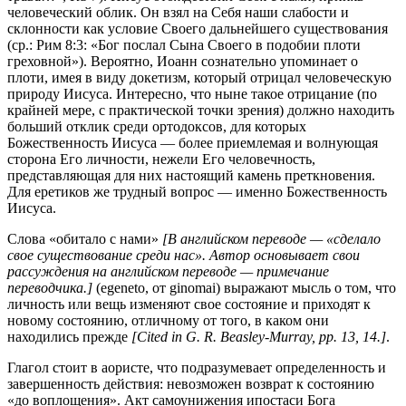
человеческий облик. Он взял на Себя наши слабости и
склонности как условие Своего дальнейшего существования
(ср.:
Рим 8:3
: «Бог послал Сына Своего в подобии плоти
греховной»). Вероятно, Иоанн сознательно упоминает о
плоти, имея в виду докетизм, который отрицал человеческую
природу Иисуса. Интересно, что ныне такое отрицание (по
крайней мере, с практической точки зрения) должно находить
больший отклик среди ортодоксов, для которых
Божественность Иисуса — более приемлемая и волнующая
сторона Его личности, нежели Его человечность,
представляющая для них настоящий камень преткновения.
Для еретиков же трудный вопрос — именно Божественность
Иисуса.
Слова «обитало с нами»
[В английском переводе — «сделало
свое существование среди нас». Автор основывает свои
рассуждения на английском переводе —
примечание
переводчика
.]
(egeneto, от ginomai) выражают мысль о том, что
личность или вещь изменяют свое состояние и приходят к
новому состоянию, отличному от того, в каком они
находились прежде
[Cited in G. R. Beasley-Murray, pp. 13, 14.]
.
Глагол стоит в аористе, что подразумевает определенность и
завершенность действия: невозможен возврат к состоянию
«до воплощения». Акт самоунижения ипостаси Бога