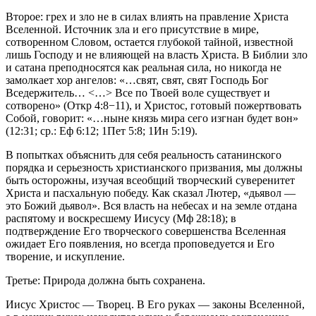
Второе: грех и зло не в силах влиять на правление Христа
Вселенной. Источник зла и его присутствие в мире,
сотворенном Словом, остается глубокой тайной, известной
лишь Господу и не влияющей на власть Христа. В Библии зло
и сатана преподносятся как реальная сила, но никогда не
замолкает хор ангелов: «…свят, свят, свят Господь Бог
Вседержитель… <…> Все по Твоей воле существует и
сотворено» (
Откр 4:8−11
), и Христос, готовый пожертвовать
Собой, говорит: «…ныне князь мира сего изгнан будет вон»
(12:31; ср.:
Еф 6:12
;
1Пет 5:8
;
1Ин 5:19
).
В попытках объяснить для себя реальность сатанинского
порядка и серьезность христианского призвания, мы должны
быть осторожны, изучая всеобщий творческий суверенитет
Христа и пасхальную победу. Как сказал Лютер, «дьявол —
это Божий дьявол». Вся власть на небесах и на земле отдана
распятому и воскресшему Иисусу (
Мф 28:18
); в
подтверждение Его творческого совершенства Вселенная
ожидает Его появления, но всегда проповедуется и Его
творение, и искупление.
Третье: Природа должна быть сохранена.
Иисус Христос — Творец. В Его руках — законы Вселенной,