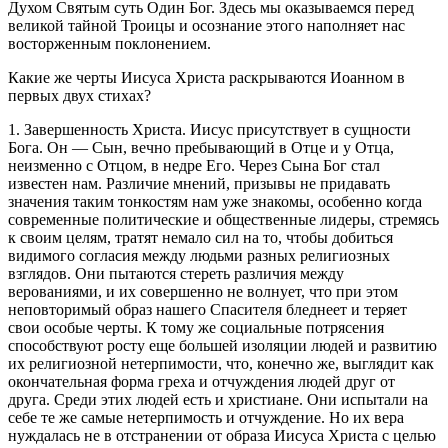
Духом Святым суть Один Бог. Здесь мы оказываемся перед
великой тайной Троицы и осознание этого наполняет нас
восторженным поклонением.
Какие же черты Иисуса Христа раскрываются Иоанном в
первых двух стихах?
1. Завершенность Христа. Иисус присутствует в сущности
Бога. Он — Сын, вечно пребывающий в Отце и у Отца,
неизменно с Отцом, в недре Его. Через Сына Бог стал
известен нам. Различие мнений, призывы не придавать
значения таким тонкостям нам уже знакомы, особенно когда
современные политические и общественные лидеры, стремясь
к своим целям, тратят немало сил на то, чтобы добиться
видимого согласия между людьми разных религиозных
взглядов. Они пытаются стереть различия между
верованиями, и их совершенно не волнует, что при этом
неповторимый образ нашего Спасителя бледнеет и теряет
свои особые черты. К тому же социальные потрясения
способствуют росту еще большей изоляции людей и развитию
их религиозной нетерпимости, что, конечно же, выглядит как
окончательная форма греха и отчуждения людей друг от
друга. Среди этих людей есть и христиане. Они испытали на
себе те же самые нетерпимость и отчуждение. Но их вера
нуждалась не в отстранении от образа Иисуса Христа с целью