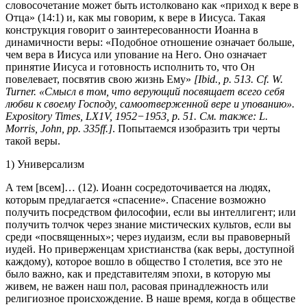
словосочетание может быть истолковано как «приход к вере в
Отца» (14:1) и, как мы говорим, к вере в Иисуса. Такая
конструкция говорит о заинтересованности Иоанна в
динамичности веры: «Подобное отношение означает больше,
чем вера в Иисуса или упование на Него. Оно означает
принятие Иисуса и готовность исполнить то, что Он
повелевает, посвятив свою жизнь Ему»
[Ibid., p. 513. Cf. W.
Turner. «Смысл в том, что верующий посвящает всего себя
любви к своему Господу, самоотверженной вере и упованию».
Expository Times, LX1V, 1952−1953, p. 51. См. также: L.
Morris, John, pp. 335ff.]
. Попытаемся изобразить три черты
такой веры.
1) Универсализм
А тем [всем]… (12). Иоанн сосредоточивается на людях,
которым предлагается «спасение». Спасение возможно
получить посредством философии, если вы интеллигент; или
получить толчок через знание мистических культов, если вы
среди «посвященных»; через иудаизм, если вы правоверный
иудей. Но приверженцам христианства (как веры, доступной
каждому), которое вошло в общество I столетия, все это не
было важно, как и представителям эпохи, в которую мы
живем, не важен наш пол, расовая принадлежность или
религиозное происхождение. В наше время, когда в обществе