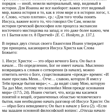
порядок — иной, нежели материальный, мир, видимый в
истории. Для Иоанна же все наоборот: важен этот видимый
мир, важна история и то, как в этом мире и в истории логос, т.
е. Слово, «стало плотию», ср.: «Для того чтобы понять
Иисуса, важнее всего то, что говорил Он Сам, нежели
история греческой философии или процесса экспансии
восточного мистицизма на запад; и это даже более важно, чем
гл 1 Бытия или гл. 8 Притчей»
[Е. С. Hoskyns, р. 137.]
.
В первых двух стихах своего Евангелия Иоанн утверждает
три принципа, касающиеся Иисуса Христа как Слова
Божьего:
1. Иисус Христос — это образ вечного Бога. Он был в
начале… По определению, Бог не имеет начала. Мысленно
возвращаясь к словам о сотворении (в начале), можно
отметить нечто о Боге, существовавшем «прежде» времен: «И
ныне прославь Меня… Отче… славою, которую Я имел у
Тебя прежде бытия мира»; «…да видят славу Мою, которую
Ты дал Мне, потому что возлюбил Меня прежде основания
мира» (17:5, 24). Иоанн считает, что, когда мы касаемся
понятий и вещей, ограниченных областью человеческого
бытия, нам необходимо начать разговор об Иисусе Христе: Он
— образ Бога невидимого; Он был в начале у Бога (2). «Если
мы зададим основной философский вопрос: „Откуда начало