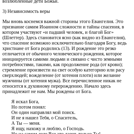
возлюбленные дети Божьи.
3) Независимость веры
Мы вновь коснемся важной стороны этого Евангелия. Это
признание самим Иоанном сложности и тайны спасения, в
котором участвуют «и падший человек, и благой Бог»
(Шлеттер). Здесь становится ясно (как видно из Евангелия),
что спасение возможно исключительно благодаря Богу, ведь
христиане от Бога родились (13). И рождение это резко
отличается от обычного человеческого рождения, которое
инициируется самими людьми и связано с чисто земными
потребностями, такими, как продолжение рода (от крови);
стремление произвести на свет особую категорию или расу
сверхлюдей; вожделение (от хотения плоти) или желание
мужчины (от хотения мужа). Все перечисленное никак не
относится к духовному перерождению. Начало здесь
принадлежит не нам. Мы рождены от Бога.
Я искал Бога,
Но потом понял:
Он один направлял мой поиск.
И не я нашел Тебя, о Спаситель,
А Ты — меня.
Я ищу, нахожу и люблю, о Господь.
Но на самом деле Все это даешь только Ты!