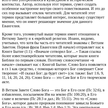
контекстах. Автор, используя этот термин, сумел создать
особенное настроение внутри своего повествования. И это до
сих пор вызывает отклик читателей. Для читателей этот
термин представляет большой интерес, поскольку существует
мнение, что он имеет решающее значение для данного
Евангелия.
Кроме того, упомянутый выше термин имеет отношение к
Ветхому Завету и к еврейской религии. Иоанн, видимо,
учитывал, что хотя бы часть его читателей знакомы с Ветхим
Заветом. Первая фраза Евангелия (В начале) отправляет нас к
Книге Бытие (1:1): «Вначале сотворил Бог…» Такая ссылка
более известнаеврейским читателям, которые знали книги
Библии по первым словам. Поэтому словосочетание «в
начале» связывает нас с Книгой Бытие. Слово Бога появляется
в гл 1 как средство, с помощью которого Бог совершает Свое
творение: «И сказал Бог: да будет свет» (
см
. также:
Быт 1:6, 9,
11, 14, 20, 24, 26
). Слово Бога — это Сам Бог в Его творческом
акте.
В Ветхом Завете Слово Бога — это Бог в Его силе (
Пс 32:6
), в
избавлении, посылаемом Им на землю (
Пс 106:20
), в Его
славе и величии (
Пс 28:3
и дал.;
Ис 55:11
). Это то «Слово
Бога», которое давало пророкам понимание замысла Божьего
и Его воли (ср.:
Ис 38:4
;
Иер 1:4
;
Иез 1:3
). Эта центральная