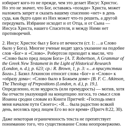
избирает кого-то не прежде, чем это делает Иисус Христос.
Но это не значит, что Бог, оставаясь «позади» Христа, может
наложить запрет и сказать вашему спасению «нет» в день
суда, как будто один из Них может что-то решить, а другой
передумать. Избрание исходит и от Отца, и от Сына —
Иисуса Христа, нашего Спасителя, и между Ними нет
противоречий.
2. Иисус Христос был у Бога от вечности (ст. 1: …
и
Слово
было у Бога). Многие ученые видят здесь указание на подобие
слов «Бог» и «Слово». Робертсон приходит к мысли, что
«Слово было пред лицом Бога»
[А. Т. Robertson, A Grammar of
the Greek New Testament in the Light of Historical Research
(London, n. d.), p. 623; ср.: R. Brown, 1, p. 3: «…в присутствии
Бога».]
. Базил Аткинсон относит слова «Бог» и «Слово» к
«образу дома»: «Слово было в Божьем доме»
[В. F. С. Atkinson,
The Theology of Prepositions (London, n. d.), p. 19.]
.
Определенно, если мудрость (или премудрость) — мотив, хотя
бы отчасти указующий на концепцию логоса, то смысл слов
Иоанна сродни словам из Книги Притчей: «Господь имел
меня началом пути Своего»; «Я… была радостию всякий
день, веселясь пред лицем Его во все время» (
Притч 8:22, 30
).
Даже некоторая ограниченность текста не препятствует
пониманию того, что существование Слова неопровержимо.