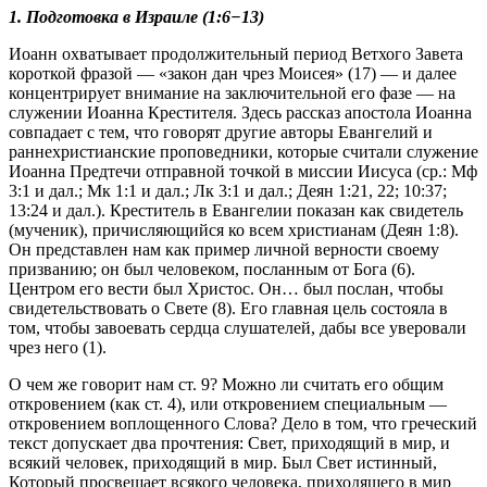
1. Подготовка в Израиле (1:6−13)
Иоанн охватывает продолжительный период Ветхого Завета
короткой фразой — «закон дан чрез Моисея» (17) — и далее
концентрирует внимание на заключительной его фазе — на
служении Иоанна Крестителя. Здесь рассказ апостола Иоанна
совпадает с тем, что говорят другие авторы Евангелий и
раннехристианские проповедники, которые считали служение
Иоанна Предтечи отправной точкой в миссии Иисуса (ср.:
Мф
3:1
и дал.;
Мк 1:1
и дал.;
Лк 3:1
и дал.;
Деян 1:21, 22
; 10:37;
13:24 и дал.). Креститель в Евангелии показан как свидетель
(мученик), причисляющийся ко всем христианам (
Деян 1:8
).
Он представлен нам как пример личной верности своему
призванию; он был человеком, посланным от Бога (6).
Центром его вести был Христос. Он… был послан, чтобы
свидетельствовать о Свете (8). Его главная цель состояла в
том, чтобы завоевать сердца слушателей, дабы все уверовали
чрез него (1).
О чем же говорит нам ст. 9? Можно ли считать его общим
откровением (как ст. 4), или откровением специальным —
откровением воплощенного Слова? Дело в том, что греческий
текст допускает два прочтения: Свет, приходящий в мир, и
всякий человек, приходящий в мир. Был Свет истинный,
Который просвещает всякого человека, приходящего в мир