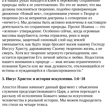
а в наших руках находится ключ к бережному сохранению
природы либо к ее уничтожению. Но это не значит, что мы
должны поклоняться творению, подобно приверженцам
движения «Новый век», соединившим учение о Творце и
творении (из-за неприятия доктрины о сотворении из
«ничего»). Мы должны быть активно вовлечены в настоящую
деятельность по сохранению природы. Пролог Иоанна — это
«зеленое» утверждение. Особенно сейчас, когда огромные
массивы вырубаются, почва отравлена, реки и моря
загрязнены, защитный озоновый слой над землей
уменьшается, как будто люди бросают вызов нашему Господу
Иисусу Христу, даровавшему Своему творению жизнь, а не
смерть. Хотя все творение затронуто грехопадением, оно
остается предметом Его личной заботы и любви. Недостаток
нашего внимания к природе — знак весьма ограниченного
познания Христа или же знак духовности, отклонившейся от
истины и нуждающейся в сбалансированности."
3. Иисус Христос и история искупления. 1:6−18
Апостол Иоанн начинает данный фрагмент с объяснения
служения предсуществовавшего Царя, а затем переходит к
рассказу об исполнении Божьего замысла искупления
человечества в реальной истории. Мы можем подразделить
эти стихи на четыре тезиса.