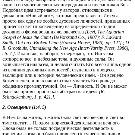
одного из многочисленных посредников и посланников Бога.
Подобная идея встречается у авторов, относящихся к
движению «Новый век», которые представляют Иисуса
просто как одну из особых духовных личностей, призванных
принести свет (просвещение) на определенной стадии
духовного формирования человечества
[Levi, The Aquarian
Gospel of Jesus the Cumt (DeVorssand Co., 1907); F. LaGard
Smith, Out on a Broken Limb (Harvest House, 1986), pp. 121f.; D.
R. Groothuis, Unmasking the New Age (Inter-Varsity Press, 1986),
ch. 7.]
. Иоанн же, наоборот, утверждает, что Иисусом
сотворено все: и небесные тела, и духовные силы. Он
возвышается над всем, и нельзя считать Его всего лишь одной
из великих духовных личностей, ступенью в процессе
эволюции или в истории человеческих идей. «Он всецело
Божественен, и не в наших силах умалить Его роль до
обыденно промежуточной. Он — Личность. И Он не может
быть воспринят просто как абстрактная идея»
[R.
Schnackenburg, 1, p. 421.]
.
2. Освещение (1:4, 5)
В Нем была жизнь, и жизнь была свет человеков; и свет во
тьме светит… Плодом творческой деятельности вечного
Слова была не только посредническая деятельность в
творении, когда оно было приведено к существованию в