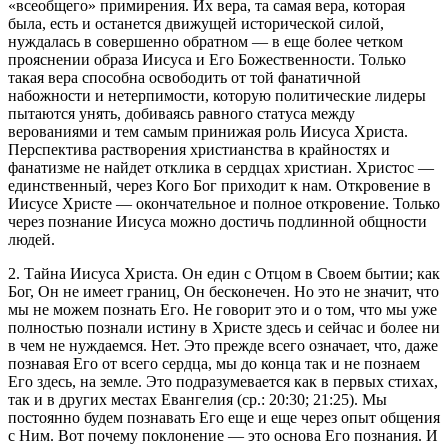
«всеобщего» примирения. Их вера, та самая вера, которая
была, есть и останется движущей исторической силой,
нуждалась в совершенно обратном — в еще более четком
прояснении образа Иисуса и Его Божественности. Только
такая вера способна освободить от той фанатичной
набожности и нетерпимости, которую политические лидеры
пытаются унять, добиваясь равного статуса между
верованиями и тем самым принижая роль Иисуса Христа.
Перспектива растворения христианства в крайностях и
фанатизме не найдет отклика в сердцах христиан. Христос —
единственный, через Кого Бог приходит к нам. Откровение в
Иисусе Христе — окончательное и полное откровение. Только
через познание Иисуса можно достичь подлинной общности
людей.
2. Тайна Иисуса Христа. Он един с Отцом в Своем бытии; как
Бог, Он не имеет границ, Он бесконечен. Но это не значит, что
мы не можем познать Его. Не говорит это и о том, что мы уже
полностью познали истину в Христе здесь и сейчас и более ни
в чем не нуждаемся. Нет. Это прежде всего означает, что, даже
познавая Его от всего сердца, мы до конца так и не познаем
Его здесь, на земле. Это подразумевается как в первых стихах,
так и в других местах Евангелия (ср.: 20:30; 21:25). Мы
постоянно будем познавать Его еще и еще через опыт общения
с Ним. Вот почему поклонение — это основа Его познания. И