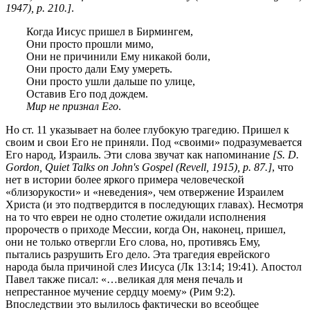
1947), p. 210.]
.
Когда Иисус пришел в Бирмингем,
Они просто прошли мимо,
Они не причинили Ему никакой боли,
Они просто дали Ему умереть.
Они просто ушли дальше по улице,
Оставив Его под дождем.
Мир не признал Его
.
Но ст. 11 указывает на более глубокую трагедию. Пришел к
своим и свои Его не приняли. Под «своими» подразумевается
Его народ, Израиль. Эти слова звучат как напоминание
[S. D.
Gordon, Quiet Talks on John's Gospel (Revell, 1915), p. 87.]
, что
нет в истории более яркого примера человеческой
«близорукости» и «неведения», чем отвержение Израилем
Христа (и это подтвердится в последующих главах). Несмотря
на то что евреи не одно столетие ожидали исполнения
пророчеств о приходе Мессии, когда Он, наконец, пришел,
они не только отвергли Его слова, но, противясь Ему,
пытались разрушить Его дело. Эта трагедия еврейского
народа была причиной слез Иисуса (
Лк 13:14
; 19:41). Апостол
Павел также писал: «…великая для меня печаль и
непрестанное мучение сердцу моему» (
Рим 9:2
).
Впоследствии это вылилось фактически во всеобщее