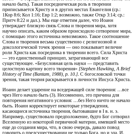
начало быть). Такая посредническая роль в творении
приписывается Христу и в других местах Евангелия (ср.:
1Кор 8:6
;
Кол 1:16
;
Евр 1:2
; возможно, также
Откр 3:14
; ср.:
Притч 8:22
и дал.). Мы еще отметим далее, что Иоанн
утверждает близкую связь Слова и творения мира, хотя
научно описать, каким образом происходило сотворение мира,
с помощью этого источника невозможно. Такое соотношение
Слова и творения весьма существенно с религиозной и
доксологической точек зрения — оно показывает величие
роли Христа как посредника в творении всего. Сила Христа
— это единственный принцип, затрагивающий все
существующее. «Безусловная цель науки — представить
целостную картину всего творения»
[Stephen Hawking, A Brief
History of Time (Bantam, 1988), p. 10.]
. С богословской точки
зрения, такая теория раскрывается в личности Иисуса Христа.
Иоанн делает ударение на вседержащей силе творения: …все
чрез Него начало быть (3). Несомненно, это причина для
повторения негативного условия: …без Него ничто не начало
быть. Иоанн корректирует некоторые утверждения,
касающиеся источника творения, бытовавшие в I в. н. э.
Например, существовало предположение, будто Бог сотворил
Вселенную из некоторой первичной материи, имевшей место
еще до создания мира, что, в свою очередь, давало повод
говорить о предсуществовании не только Бога, но и зла. И,