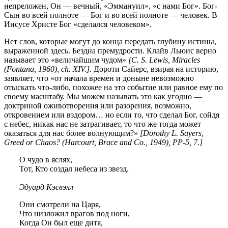
непреложен, Он — вечный, «Эммануил», «с нами Бог». Бог-
Сын во всей полноте — Бог и во всей полноте — человек. В
Иисусе Христе Бог «сделался человеком».
Нет слов, которые могут до конца передать глубину истины,
выраженной здесь. Бездна премудрости. Клайв Льюис верно
называет это «величайшим чудом»
[C. S. Lewis, Miracles
(Fontana, 1960), ch. XIV.]
. Дороти Сайерс, взирая на историю,
заявляет, что «от начала времен и доныне невозможно
отыскать что-либо, похожее на это событие или равное ему по
своему масштабу. Мы можем называть это как угодно —
доктриной оживотворения или разорения, возможно,
откровением или вздором… но если то, что сделал Бог, сойдя
с небес, никак нас не затрагивает, то что же тогда может
оказаться для нас более волнующим?»
[Dorothy L. Sayers,
Greed or Chaos? (Harcourt, Brace and Co., 1949), PP-5, 7.]
О чудо в яслях,
Тот, Кто создал небеса из звезд.
Эдуард Кэсвэлл
Они смотрели на Царя,
Что низложил врагов под ноги,
Когда Он был еще дитя,