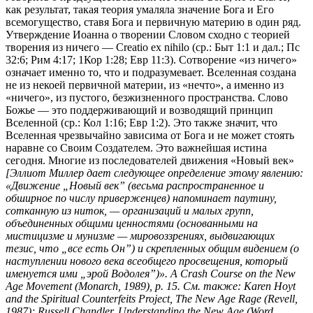
как результат, такая теория умаляла значение Бога и Его
всемогущество, ставя Бога и первичную материю в один ряд.
Утверждение Иоанна о творении Словом сходно с теорией
творения из ничего — Creatio ex nihilo (ср.:
Быт 1:1
и дал.;
Пс
32:6
;
Рим 4:17
;
1Кор 1:28
;
Евр 11:3
). Сотворение «из ничего»
означает именно то, что и подразумевает. Вселенная создана
не из некоей первичной материи, из «нечто», а именно из
«ничего», из пустого, безжизненного пространства. Слово
Божье — это поддерживающий и возводящий принцип
Вселенной (ср.:
Кол 1:16
;
Евр 1:2
). Это также значит, что
Вселенная чрезвычайно зависима от Бога и не может стоять
наравне со Своим Создателем. Это важнейшая истина
сегодня. Многие из последователей движения «Новый век»
[Эллиот Миллер дает следующее определение этому явлению:
«Движение „Новый век” (весьма распространенное и
обширное по числу приверженцев) напоминает паутину,
сотканную из ниток, — организаций и малых групп,
объединенных общими ценностями (основанными на
мистицизме и мунизме — мировоззрениях, выдвигающих
тезис, что „все есть Он”) и скрепленных общим видением (о
наступлении нового века всеобщего просвещения, который
именуется ими „эрой Водолея”)». A Crash Course on the New
Age Movement (Monarch, 1989), p. 15. См. также: Karen Hoyt
and the Spiritual Counterfeits Project, The New Age Rage (Revell,
1987); Russell Chandler, Understanding the New Age (Word,