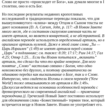
Слово не просто «происходит от Бога», как думали многие в I
столетии, оно и есть Бог.
Но последние результаты недавних кропотливых
исследований и традиционные переводы показали, что для
вышеупомянутого «клина» между Отцом и Сыном тексты не
дают основания
[D. A. Carson, John, p. 117: «В Новом Завете
много мест, где в составном сказуемом именная часть не
имеет артикля, но является конкретной, а не абстрактной. В
английском переводе используется определенный артикль, но в
оригинале артикль нулевой. Даже в этой главе слова „Ты —
Царь Израилев” (1:49) не имеют артикля перед словом
„Царь” в подлиннике; см. также: 8:39; 17:17;
Рим 14:17
;
Гал
4:25
;
Откр 1:25
… Если бы Иоанн попытался „вклинить”
артикль, то сделал бы что-то крайне неверное. Для него
понятие „Слово” настолько связано с Богом, что одно
невозможно без другого, и поэтому грамматически он
одинаково передал как высказывание о Боге, так и о Слове.
Интересно, что свидетели Иеговы в своем переводе ('New
World') тоже отказываются от артикля в
Ин 1:49
».
(Дискуссия ведется на основании особенностей перевода с
древнегреческого на современный английский —
примечание
переводчика
.)]
. Греческий Новый Завет постоянно использует
для обозначения слова «Божественный» термин твое, который
встречается везде в Новом Завете. Иоанн не употребляет его.