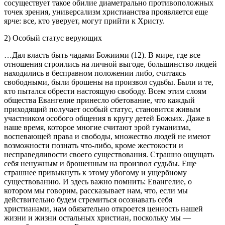
сосуществует такое обилие диаметрально противоположных
точек зрения, универсализм христианства проявляется еще
ярче: все, кто уверует, могут прийти к Христу.
2) Особый статус верующих
…Дал власть быть чадами Божиими (12). В мире, где все
отношения строились на личной выгоде, большинство людей
находились в бесправном положении либо, считаясь
свободными, были брошены на произвол судьбы. Были и те,
кто пытался обрести настоящую свободу. Всем этим слоям
общества Евангелие принесло обетование, что каждый
приходящий получает особый статус, становится живым
участником особого общения в кругу детей Божьих. Даже в
наше время, которое многие считают эрой гуманизма,
воспевающей права и свободы, множество людей не имеют
возможности познать что-либо, кроме жестокости и
несправедливости своего существования. Страшно ощущать
себя ненужным и брошенным на произвол судьбы. Еще
страшнее привыкнуть к этому убогому и ущербному
существованию. И здесь важно помнить: Евангелие, о
котором мы говорим, рассказывает нам, что, если мы
действительно будем стремиться осознавать себя
христианами, нам обязательно откроется ценность нашей
жизни и жизни остальных христиан, поскольку мы —