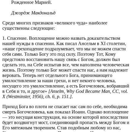
Рожденное Марией.
Джордж Макдональд
Среди многих признаков «великого чуда» наиболее
существенны следующие:
1. Спасение. Воплощение можно назвать доказательством
нашей нужды в спасении. Как писал Ансельм в XI столетии,
«наше грехопадение подразумевает, что мы не можем спасти
себя сами. Только Богу это под силу. Поэтому Тот, Кому
предстояло восстановить нашу связь с Богом, должен был
сделать это, на Себе испытав все, чем наполнена человеческая
жизнь. Поэтому только Бог может спасти нас, а нам надлежит
веровать. Теперь нет отдельного Бога, принимающего
умилостивление за наши грехи, и нет некоего человека,
несущего это умилостивление, а есть Богочеловек, вобравший
в Себя и то, и другое»
[Anselm, Why God Became Man, CC, vol.
X (Westminster, 1956), ch. 6, p. 151.]
.
Приход Бога во плоти не спасает нас сам по себе, необходима
смерть Богочеловека, как показал Иоанн. Однако воплощение
— это несущая конструкция, на основе которой впоследствии
будет воздвигнут мост, соединяющий пропасть между Богом и
Его мятежным творением. Став подобным любому из нас,