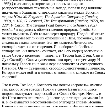
1988).]
(название, которое закрепилось за широко
распространенным течением на Западе) попали под влияние
индуизма и буддизма, стирающих различия между Богом и
миром
[См.: M. Ferguson, The Aquarian Conspiracy (Tarcher,
1980), p. 100; G. Leonard, The Transformation (Tarcher, 1972), pp.
228f; F. Carpa, The Turning Point (Simon and Schuster, 1982),
passim.]
и ведущих к обожествлению природы (якобы Бог
может выражать Себя только через природу). Подобный опыт
не подразумевает личных отношений с Ним, поскольку, если
следовать таким понятиям, Бог не является Личностью,
стоящей отдельно от творения. И наоборот: библейское
сотворение «из ничего» означает, что Бог-Творец бесконечно
выше Своего творения — мира; т. е. Творец (как Отец, Сын и
Дух Святой) в Своем существовании предшествует миру. И
поскольку Творец ни в коей мере не зависит от сотворенного
Им мира, Он — суверенная, свободно действующая Личность,
Которая может войти в личные отношения с каждым из Своих
творений.
Это и есть Тот Бог, в Которого мы можем «веровать» именно
так, как об этом говорит Иоанн в своем Евангелии. Здесь
широко выступает творческий акт Слова (Все чрез Него… и
без Него ничто не начало…), и еще одна тенденция мысли I в.
н. э. оказывается несостоятельной благодаря словам Иоанна.
Имеется в виду воззрение тех, кто видел в Иисусе всего лишь