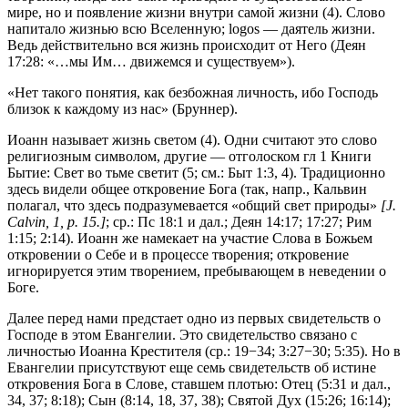
мире, но и появление жизни внутри самой жизни (4). Слово
напитало жизнью всю Вселенную; logos — даятель жизни.
Ведь действительно вся жизнь происходит от Него (
Деян
17:28
: «…мы Им… движемся и существуем»).
«Нет такого понятия, как безбожная личность, ибо Господь
близок к каждому из нас» (Бруннер).
Иоанн называет жизнь светом (4). Одни считают это слово
религиозным символом, другие — отголоском гл 1 Книги
Бытие: Свет во тьме светит (5; см.:
Быт 1:3, 4
). Традиционно
здесь видели общее откровение Бога (так, напр., Кальвин
полагал, что здесь подразумевается «общий свет природы»
[J.
Calvin, 1, р. 15.]
; ср.:
Пс 18:1
и дал.;
Деян 14:17
; 17:27;
Рим
1:15
; 2:14). Иоанн же намекает на участие Слова в Божьем
откровении о Себе и в процессе творения; откровение
игнорируется этим творением, пребывающем в неведении о
Боге.
Далее перед нами предстает одно из первых свидетельств о
Господе в этом Евангелии. Это свидетельство связано с
личностью Иоанна Крестителя (ср.: 19−34; 3:27−30; 5:35). Но в
Евангелии присутствуют еще семь свидетельств об истине
откровения Бога в Слове, ставшем плотью: Отец (5:31 и дал.,
34, 37; 8:18); Сын (8:14, 18, 37, 38); Святой Дух (15:26; 16:14);