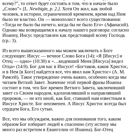
всему?”, то ответ будет состоять в том, что в начале было
„Слово”»
[L. Newbigin, р. 2.]
. Хотя Он жил, как любой
человек, в истории, ограниченной временем, время над Ним
было не властно. Он — монополист всего существования:
«Тогда не было бы ничего, когда бы не было Его» (Афанасий).
Однако мы возвращаемся к началу нашего разговора: согласно
Иоанну, Иисус представлен как предстоящий всему Господь
(ср.: 3).
Из всего вышесказанного мы можем заключить о Боге
следующее: Иисус — вечное Слово Бога (14); «Я [Иисус] и
Отец — одно» (10:30) и «…видевший Меня [Иисуса] видел
Отца» (14:9). Бог для нас в Иисусе! «Богтаков, каков Христос,
и в Нем [в Боге] найдется все, что явил нам Христос» (А. М.
Рамсей). Такое утверждение очень важно, особенно когда мы
читаем Ветхий Завет. Значение этой первой фразы Иоанна
состоит в том, что Бог времен Ветхого Завета, заключивший
завет со Своим народом, вдохновлявший и направлявший
пророков, — не кто иной, как Бог, ставший нам известным в
Иисусе Христе. Бог неизменен. А Иисус Христос всегда был
сердцем Бога, Его сутью.
Все, что мы обсуждаем, важно для понимания того, каким
образом Бог избирает людей к спасению (эту истину мы
много раз встретим в Евангелии от Иоанна). Бог-Отец