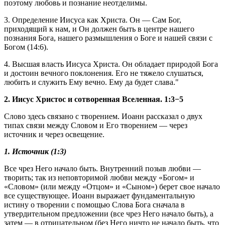
поэтому любовь и познание неотделимы.
3. Определение Иисуса как Христа. Он — Сам Бог,
приходящий к нам, и Он должен быть в центре нашего
познания Бога, нашего размышления о Боге и нашей связи с
Богом (14:6).
4. Высшая власть Иисуса Христа. Он обладает природой Бога
и достоин вечного поклонения. Его не тяжело слушаться,
любить и служить Ему вечно. Ему да будет слава."
2. Иисус Христос и сотворенная Вселенная. 1:3−5
Слово здесь связано с творением. Иоанн рассказал о двух
типах связи между Словом и Его творением — через
источник и через освещение.
1. Источник (1:3)
Все чрез Него начало быть. Внутренний позыв любви —
творить; так из неповторимой любви между «Богом» и
«Словом» (или между «Отцом» и «Сыном») берет свое начало
все существующее. Иоанн выражает фундаментальную
истину о творении с помощью Слова Бога сначала в
утвердительном предложении (все чрез Него начало быть), а
затем — в отрицательном (без Него ничто не начало быть, что