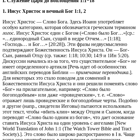
I. Служение Царя до воплощения 1:1−18
1. Иисус Христос и вечный Бог 1:1, 2
Иисус Христос — Слово Бога. Здесь Иоанн употребляет
особую категорию, которая обозначается греческим термином
логос
. Иисус Христос един с Богом («Слово было Бог…»[ср.:
«…единородный Сын, сущий в недре Отчем…» [1:18];
«Господь… и Бог…» [20:28]). Эти фразы недвусмысленно
подтверждают Божественность Иисуса Христа. Он — Бог-
Сын, равный Отцу (ср. также: 1:18; 10:30; 14:9 и
1Ин 5:20
).
Дискуссии начались из-за того, что существительное «Бог» не
имеет определенного артикля [Речь идет об особенностях
английских переводов Библии —
примечание переводчика
.].
Для некоторых это стало поводом для сомнений в
Божественности Иисуса Христа и они решили поменять слово
«Бог» на прилагательное, например: «Слово было
богоподобным» или даже «провидческим», т. е. «Слово»
отражает лишь провидческие и богоподобные черты. Подобно
и другие (напр., свидетели Иеговы) пытаются использовать
этот текст, чтобы «вбить клин» между Отцом и Сыном, когда
переводят «Слово было одним из богов», что дает основание
ставить Иисуса Христа на один уровень с ангелами [New
World Translation of John 1:1 (The Watch Tower Bible and Tract
Society).]. Это слово было широко распространено в I в. Чаще
всего оно употреблялось в культурном и историческом