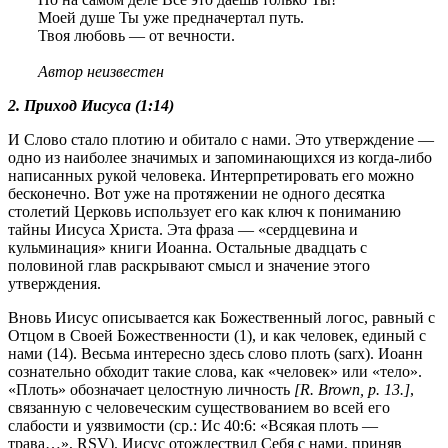
Моей душе Ты уже предначертал путь.
Твоя любовь — от вечности.
Автор неизвестен
2. Приход Иисуса (1:14)
И Слово стало плотию и обитало с нами. Это утверждение —
одно из наиболее значимых и запоминающихся из когда-либо
написанных рукой человека. Интерпретировать его можно
бесконечно. Вот уже на протяжении не одного десятка
столетий Церковь использует его как ключ к пониманию
тайны Иисуса Христа. Эта фраза — «сердцевина и
кульминация» книги Иоанна. Остальные двадцать с
половиной глав раскрывают смысл и значение этого
утверждения.
Вновь Иисус описывается как Божественный логос, равный с
Отцом в Своей Божественности (1), и как человек, единый с
нами (14). Весьма интересно здесь слово плоть (sarx). Иоанн
сознательно обходит такие слова, как «человек» или «тело».
«Плоть» обозначает целостную личность
[R. Brown, р. 13.]
,
связанную с человеческим существованием во всей его
слабости и уязвимости (ср.:
Ис 40:6
: «Всякая плоть —
трава…», RSV). Иисус отождествил Себя с нами, приняв