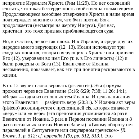
неприятие Израилем Христа (
Рим 11:25
). Но нет оснований
считать, что такая бессердечность свойственна только евреям.
Продолжающееся всеобщее отвержение Христа в наше время
подтверждает мнение о том, что бунт против Бога
продолжается (несмотря на жертву Иисуса). Для нас,
христиан, это тоже признак приближающегося суда.
Но, к счастью, не все так плохо. И в Израиле, и среди других
народов много верующих (12−13). Иоанн использует три
сходных понятия, говоря о верующих в Христа: они приняли
Его (12), уверовали во имя Его (т. е. в Его личность) (12) и
были рождены от Бога (13). Евангелие от Иоанна,
несомненно, показывает, как эти три понятия раскрываются в
жизни.
В ст. 12 звучит слово веровать (pisteuo eis). Эта формула
проходит через все Евангелие (3:16; 6:29; 7:38; 11:26; 14:1).
«Вера» — одна из основных тем Иоанна. И цель написания
этого Евангелия — разбудить веру (20:31). У Иоанна акт веры
(pisteuo) ассоциируется с препозицией eis, которая означает
«веру» или «к вере» (эта препозиция упоминается 36 раз в
Евангелии от Иоанна, 3 раза в Первом послании Иоанна и 8
раз в остальных книгах Нового Завета). «Такому обороту нет
параллелей в Септуагинте или секулярном греческом»
[R.
Brown, 1, р. 512; cf. appendix I (9), pp. 512, 513.]
. Это