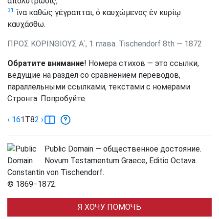
ἀπολύτρωσις,
31
ἵνα καθὼς γέγραπται, ὁ καυχώμενος ἐν κυρίῳ
καυχάσθω.
ΠΡΟΣ ΚΟΡΙΝΘΙΟΥΣ Α΄, 1 глава. Tischendorf 8th — 1872
Обратите внимание
! Номера стихов — это ссылки,
ведущие на раздел со сравнением переводов,
параллельными ссылками, текстами с номерами
Стронга. Попробуйте.
‹ 16
1
T8
2
›
Public Domain — общественное достояние.
Novum Testamentum Graece, Editio Octava.
Constantin von Tischendorf.
© 1869−1872.
Я ХОЧУ ПОМОЧЬ