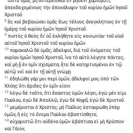
ὥστε ὑμᾶς μὴ ὑστερεῖσθαι ἐν μηδενὶ χαρίσματι,
ἀπεκδεχομένους τὴν ἀποκάλυψιν τοῦ κυρίου ἡμῶν Ἰησοῦ
Χριστοῦ·
8
ὃς καὶ βεβαιώσει ὑμᾶς ἕως τέλους ἀνεγκλήτους ἐν τῇ
ἡμέρᾳ τοῦ κυρίου ἡμῶν Ἰησοῦ Χριστοῦ.
9
πιστὸς ὁ θεὸς δι’ οὗ ἐκλήθητε εἰς κοινωνίαν τοῦ υἱοῦ
αὐτοῦ Ἰησοῦ Χριστοῦ τοῦ κυρίου ἡμῶν.
10
παρακαλῶ δὲ ὑμᾶς, ἀδελφοί, διὰ τοῦ ὀνόματος τοῦ
κυρίου ἡμῶν Ἰησοῦ Χριστοῦ, ἵνα τὸ αὐτὸ λέγητε πάντες,
καὶ μὴ ᾖ ἐν ὑμῖν σχίσματα, ἦτε δὲ κατηρτισμένοι ἐν τῷ
αὐτῷ νοῒ καὶ ἐν τῇ αὐτῇ γνώμῃ.
11
ἐδηλώθη γάρ μοι περὶ ὑμῶν, ἀδελφοί μου, ὑπὸ τῶν
Χλόης ὅτι ἔριδες ἐν ὑμῖν εἰσιν.
12
λέγω δὲ τοῦτο, ὅτι ἕκαστος ὑμῶν λέγει, ἐγὼ μέν εἰμι
Παύλου, ἐγὼ δὲ Ἀπολλῶ, ἐγὼ δὲ Κηφᾶ, ἐγὼ δὲ Χριστοῦ.
13
μεμέρισται ὁ Χριστός; μὴ Παῦλος ἐσταυρώθη ὑπὲρ
ὑμῶν, ἢ εἰς τὸ ὄνομα Παύλου ἐβαπτίσθητε;
14
εὐχαριστῶ ὅτι οὐδένα ὑμῶν ἐβάπτισα εἰ μὴ Κρίσπον
καὶ Γάϊον,