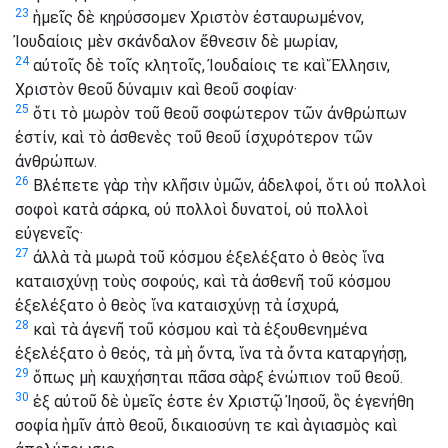
23
ἡμεῖς δὲ κηρύσσομεν Χριστὸν ἐσταυρωμένον,
Ἰουδαίοις μὲν σκάνδαλον ἔθνεσιν δὲ μωρίαν,
24
αὐτοῖς δὲ τοῖς κλητοῖς, Ἰουδαίοις τε καὶ Ἕλλησιν,
Χριστὸν θεοῦ δύναμιν καὶ θεοῦ σοφίαν·
25
ὅτι τὸ μωρὸν τοῦ θεοῦ σοφώτερον τῶν ἀνθρώπων
ἐστίν, καὶ τὸ ἀσθενὲς τοῦ θεοῦ ἰσχυρότερον τῶν
ἀνθρώπων.
26
Βλέπετε γὰρ τὴν κλῆσιν ὑμῶν, ἀδελφοί, ὅτι οὐ πολλοὶ
σοφοὶ κατὰ σάρκα, οὐ πολλοὶ δυνατοί, οὐ πολλοὶ
εὐγενεῖς·
27
ἀλλὰ τὰ μωρὰ τοῦ κόσμου ἐξελέξατο ὁ θεὸς ἵνα
καταισχύνῃ τοὺς σοφούς, καὶ τὰ ἀσθενῆ τοῦ κόσμου
ἐξελέξατο ὁ θεὸς ἵνα καταισχύνῃ τὰ ἰσχυρά,
28
καὶ τὰ ἀγενῆ τοῦ κόσμου καὶ τὰ ἐξουθενημένα
ἐξελέξατο ὁ θεός, τὰ μὴ ὄντα, ἵνα τὰ ὄντα καταργήσῃ,
29
ὅπως μὴ καυχήσηται πᾶσα σὰρξ ἐνώπιον τοῦ θεοῦ.
30
ἐξ αὐτοῦ δὲ ὑμεῖς ἐστε ἐν Χριστῷ Ἰησοῦ, ὃς ἐγενήθη
σοφία ἡμῖν ἀπὸ θεοῦ, δικαιοσύνη τε καὶ ἁγιασμὸς καὶ