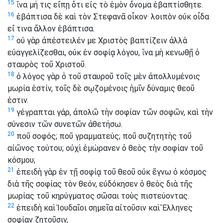
15
ἵνα μή τις εἴπῃ ὅτι εἰς τὸ ἐμὸν ὄνομα ἐβαπτίσθητε.
16
ἐβάπτισα δὲ καὶ τὸν Στεφανᾶ οἶκον· λοιπὸν οὐκ οἶδα
εἴ τινα ἄλλον ἐβάπτισα.
17
οὐ γὰρ ἀπέστειλέν με Χριστὸς βαπτίζειν ἀλλὰ
εὐαγγελίζεσθαι, οὐκ ἐν σοφίᾳ λόγου, ἵνα μὴ κενωθῇ ὁ
σταυρὸς τοῦ Χριστοῦ.
18
ὁ λόγος γὰρ ὁ τοῦ σταυροῦ τοῖς μὲν ἀπολλυμένοις
μωρία ἐστίν, τοῖς δὲ σῳζομένοις ἡμῖν δύναμις θεοῦ
ἐστιν.
19
γέγραπται γάρ, ἀπολῶ τὴν σοφίαν τῶν σοφῶν, καὶ τὴν
σύνεσιν τῶν συνετῶν ἀθετήσω.
20
ποῦ σοφός; ποῦ γραμματεύς; ποῦ συζητητὴς τοῦ
αἰῶνος τούτου; οὐχὶ ἐμώρανεν ὁ θεὸς τὴν σοφίαν τοῦ
κόσμου;
21
ἐπειδὴ γὰρ ἐν τῇ σοφίᾳ τοῦ θεοῦ οὐκ ἔγνω ὁ κόσμος
διὰ τῆς σοφίας τὸν θεόν, εὐδόκησεν ὁ θεὸς διὰ τῆς
μωρίας τοῦ κηρύγματος σῶσαι τοὺς πιστεύοντας.
22
ἐπειδὴ καὶ Ἰουδαῖοι σημεῖα αἰτοῦσιν καὶ Ἕλληνες
σοφίαν ζητοῦσιν,