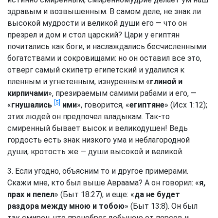
здравым и возвышенным. В самом деле, не знак ли
высокой мудрости и великой души его — что он
презрел и дом и стол царский? Цари у египтян
почитались как боги, и наслаждались бесчисленными
богатствами и сокровищами: но он оставил все это,
отверг самый скипетр египетский и удалился к
пленным и угнетенным, изнуренным «
глиной и
кирпичами
», презираемым самими рабами и его, —
[5]
«
гнушались
ими
», говорится, «
египтяне
» (
Исх 1:12
);
этих людей он предпочел владыкам. Так-то
смиренный бывает высок и великодушен! Ведь
гордость есть знак низкого ума и неблагородной
души, кротость же — души высокой и великой.
3. Если угодно, объясним то и другое примерами.
Скажи мне, кто был выше Авраама? А он говорил: «
я,
прах и пепел
» (
Быт 18:27
); и еще: «
да не будет
раздора между мною и тобою
» (
Быт 13:8
). Он был
так смирен, что пренебрег добычею от персов и