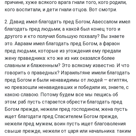
причине, хуже всякого врага гнали того, кого родили,
кого воспитали, и дети гнали отцов. Вот смотри.
2. Давид имел благодать пред Богом; Авессалом имел
благодать пред людьми; а какой был конец того и
другого и кто получил большую похвалу? Вы знаете
это. Авраам имел благодать пред Богом, а фараон
пред людьми, которые из угождения ему предали
жену праведника: кто же из них оказался более
славным и блаженным? Это всякому известно. И что
говорить о праведных? Израильтяне имели благодать
пред Богом и были ненавидимы от людей — египтян,
но превзошли ненавидевших и победили их, знаете, с
какою славою. Потому будем все мы пещись об
этом: раб пусть старается обрести благодать пред
Богом прежде, нежели пред господином; жена пусть
ищет благодати пред Спасителем Богом прежде,
нежели пред мужем; воин пусть ищет благоволения
свыше прежде, нежели от царя или начальника: таким