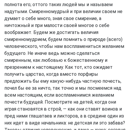
полнота его; оттого таких людей мы и называем
надутыми. Смиренномудрый и при величии своем не
думает о себе много, зная свое смирение, а
ничтожный и при малости своей многое о себе
воображает. Будем же достигать величия
смиренномудрием; будем помнить о природе (всего)
человеческого, чтобы нам воспламениться желанием
будущего. Не иначе ведь можно сделаться
смиренным, как любовью к божественному и
презрением к настоящему. Как тот, кто ожидает
получить царство, когда вместо порфиры
предложить бы ему какую-нибудь частную почесть,
почел бы ее за ничто, так точно и мы посмеемся над
всем настоящим, если воспламенимся желанием
почести будущей. Посмотрите на детей, когда они
играя становятся в строй, — как они ставят воинов и
пред ними глашатаев и ликторов, а в средине один из
них идет в виде начальника: не детская ли это забава?
Таковы отличия человеческие, и даже — хуже: сегодня