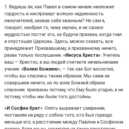
1. Видишь ли, как Павел в самом начале низложил
гордость и ниспроверг всякую надменность
лжеучителей, назвав себя званным? Не сам я,
говорит, изобрел то, чему научен, и не своею
мудростью постиг это, но будучи призван, когда гнал
и опустошал Церковь. Здесь, можно сказать, все
принадлежит Призвавшему, а призванному ничего,
разве только послушание. «
Иисуса Христа
». Учитель
ваш — Христос; а вы людей считаете начальниками
учения. «
Волею Божиею
», — так как Бог восхотел,
чтобы вы спаслись таким образом. Мы сами не
совершили ничего, но по воле Божией обрели
спасение: призваны потому, что Ему было угодно, а не
потому, чтобы мы были того достойны.
«
И Сосфен брат
». Опять выражает смирение,
поставляя на ряду с собою того, кто был гораздо
меньше его; а расстояние между Павлом и Сосфеном
велико. Если же он, несмотря на такое расстояние,