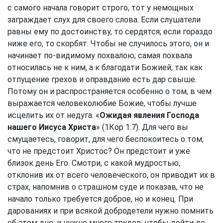
с самого начала говорит строго, тот у немощных
заграждает слух для своего слова. Если слушатели
равны ему по достоинству, то сердятся; если гораздо
ниже его, то скорбят. Чтобы не случилось этого, он и
начинает по-видимому похвалою; самая похвала
относилась не к ним, а к благодати Божией, так как
отпущение грехов и оправдание есть дар свыше.
Потому он и распространяется особенно о том, в чем
выражается человеколюбие Божие, чтобы лучше
исцелить их от недуга. «
Ожидая явления Господа
нашего Иисуса Христа
» (
1Кор 1:7
). Для чего вы
смущаетесь, говорит, для чего беспокоитесь о том,
что не предстоит Христос? Он предстоит и уже
близок день Его. Смотри, с какой мудростью,
отклонив их от всего человеческого, он приводит их в
страх, напомнив о страшном суде и показав, что не
начало только требуется доброе, но и конец. При
дарованиях и при всякой добродетели нужно помнить
об этом дне; и нужно много трудов, чтобы дойти до