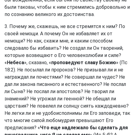
были таковы, чтобы к ним стремились добровольно и
по сознанию великого их достоинства.
3. Почему же, скажешь, не все стремятся к ним? По
своей немощи. А почему Он не избавляет их от
немощи? Но как, скажи мне, и каким способом
следовало бы избавить? Не создал ли Он творений,
которые возвещают о Его человеколюбии и силе?
«
Небеса
», сказано, «
проповедуют славу Божию
» (
Пс
18:2
). Не посылал ли пророков? Не призывал ли и не
награждал ли почестями? Не совершал ли чудес? Не
дал ли закона писанного и естественного? Не послал
ли Сына? Не послал ли апостолов? Не творил ли
знамений? Не угрожал ли геенной? Не обещал ли
царствия? Не повелел ли солнцу сиять каждодневно?
Не легки ли и не удобоисполнимы ли Его заповеди, так
что многие силой любомудрия превышают Его
предписания? «
Что еще надлежало бы сделать для
виноградника, чего Я не сделал ему
» (
Ис 5:4
)? А