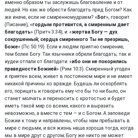
именно образом ты заслужишь благоволение и от
людей. Но как же обрести благодать пред Богом? Как
же иначе, если не смиренномудрием? «
Бог
», говорит
(Писание), «
гордым противится, а смиренным дает
благодать
» (
Притч 3:34
); и: «
жертва Богу — дух
сокрушенный; сердца смиренного Ты не презришь,
Боже
» (
Пс 50:19
). Если и людям приятно смирение,
тем более Богу. Так язычники обрели благодать; так и
иудеи отпали от благодати: «
ибо они не покорились
праведности Божией
» (
Рим 10:3
). Смиренный угоден
и приятен всем, живет в постоянном мире и не имеет
никакой причины ко вражде. Будешь ли оскорблять
его, порицать и говорить ему что бы то ни было, он
станет молчать и переносить с кротостью и будет
иметь такой мир со всеми, какого и выразить
невозможно, а вместе с тем — и с Богом. А заповеди
Божии к тому и направлены, чтобы нам пребывать в
мире с людьми, и вся жизнь наша хороша тогда, когда
мы в мире друг с другом; Богу же никто не может