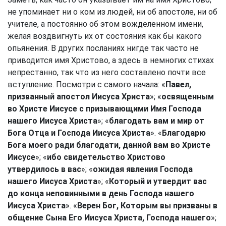
не упоминает ни о ком из людей, ни об апостоле, ни об
учителе, а постоянно об этом вожделенном имени,
желая воздвигнуть их от состояния как бы какого
опьянения. В других посланиях нигде так часто не
приводится имя Христово, а здесь в немногих стихах
непрестанно, так что из него составлено почти все
вступление. Посмотри с самого начала: «
Павел,
призванный апостол Иисуса Христа
»; «
освященным
во Христе Иисусе с призывающими Имя Господа
нашего Иисуса Христа
»; «
благодать вам и мир от
Бога Отца и Господа Иисуса Христа
». «
Благодарю
Бога моего ради благодати, данной вам во Христе
Иисусе
»; «
ибо свидетельство Христово
утвердилось в вас
»; «
ожидая явления Господа
нашего Иисуса Христа
»; «
Который и утвердит вас
до конца неповинными в день Господа нашего
Иисуса Христа
». «
Верен Бог, Которым вы призваны в
общение Сына Его Иисуса Христа, Господа нашего
»;