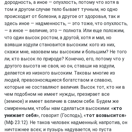
дородность, а иное — опухлость, потому что хотя в
том и другом случае тело бывает тучным, но одно
происходит от болезни, а другое от здоровья, так и
здесь иное — надменность, — это тоже, что опухлость,
— а иное — величие, это — полнота. Или еще положим,
что один высок ростом, а другой, хотя и мал, но
взявши ходули становится высоким: кого из них,
скажи мне, назовем мы высоким и большим? Не того
ли, кто высок по природе? Конечно, его, потому что у
другого высота не своя, но он, ставши на ходули,
делается из низкого высоким. Таковы многие из
людей, превозносящиеся богатством и славою,
которые не составляют величия. Высок тот, кто ни в
чем подобном не имеет нужды, презирает все
(земное) и имеет величие в самом себе. Будем же
смиренными, чтобы нам сделаться высокими: «
кто
унижает себя
», говорит (Господь), «
тот возвысится
»
(
Мф 23:12
). Не таков человек надменный; напротив, он
ничтожнее всех; и пузырь надувается, но пуста