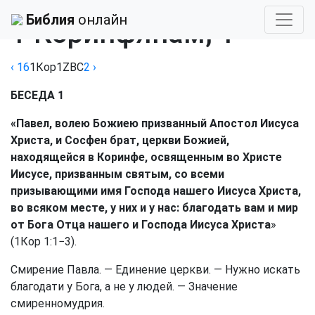
Библия
›
Златоуст
Библия
онлайн
1 Коринфянам, 1
‹ 16
1Кор
1
ZBC
2
›
БЕСЕДА 1
«Павел, волею Божиею призванный Апостол Иисуса
Христа, и Сосфен брат, церкви Божией,
находящейся в Коринфе, освященным во Христе
Иисусе, призванным святым, со всеми
призывающими имя Господа нашего Иисуса Христа,
во всяком месте, у них и у нас: благодать вам и мир
от Бога Отца нашего и Господа Иисуса Христа
»
(
1Кор 1:1
−3).
Смирение Павла. — Единение церкви. — Нужно искать
благодати у Бога, а не у людей. — Значение
смиренномудрия.