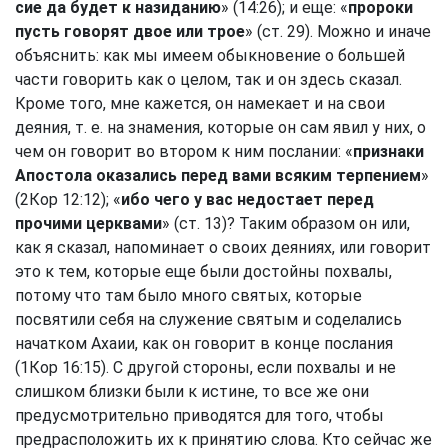
сие да будет к назиданию
» (14:26); и еще: «
пророки
пусть говорят двое или трое
» (ст. 29). Можно и иначе
объяснить: как мы имеем обыкновение о большей
части говорить как о целом, так и он здесь сказал.
Кроме того, мне кажется, он намекает и на свои
деяния, т. е. на знамения, которые он сам явил у них, о
чем он говорит во втором к ним послании: «
признаки
Апостола оказались перед вами всяким терпением
»
(
2Кор 12:12
); «
ибо чего у вас недостает перед
прочими церквами
» (ст. 13)? Таким образом он или,
как я сказал, напоминает о своих деяниях, или говорит
это к тем, которые еще были достойны похвалы,
потому что там было много святых, которые
посвятили себя на служение святым и соделались
начатком Ахаии, как он говорит в конце послания
(
1Кор 16:15
). С другой стороны, если похвалы и не
слишком близки были к истине, то все же они
предусмотрительно приводятся для того, чтобы
предрасположить их к принятию слова. Кто сейчас же