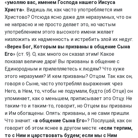
«
умоляю вас, именем Господа нашего Иисуса
Христа
». Видишь ли, как часто употребляется имя
Христово? Отсюда ясно даже для неразумных, что он
не напрасно и не просто делает это, но частым
употреблением этого высокого имени желает
низложить их надменность и истребить злой их недуг.
«
Верен Бог, Которым вы призваны в общение Сына
Его
» (ст. 9). О, как много он сказал этим! Какое
показал величие дара! Вы призваны в общение с
Единородным и прилепляетесь к людям? Что хуже
этого неразумия? И кем призваны? Отцом. Так как он,
говоря о Сыне, часто употреблял выражения: чрез
Него, в Нем, то, чтобы не подумали, будто (об Отце) он
упоминает, как о меньшем, приписывает это Отцу. Не
таким-то и таким-то, говорит, но Отцем вы призваны
и Им обогащены. Опять: призваны, а не сами пришли.
Что значит: «
в общение Сына Его
»? Послушай, как он
говорит об этом яснее в другом месте: «
если терпим,
то с Ним и царствовать будем; если мы с Ним