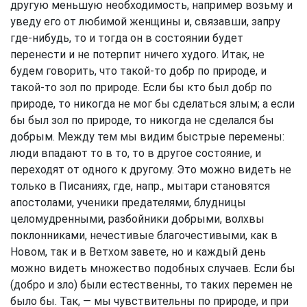
другую меньшую необходимость, например возьму и
уведу его от любимой женщины и, связавши, запру
где-нибудь, то и тогда он в состоянии будет
перенести и не потерпит ничего худого. Итак, не
будем говорить, что такой-то добр по природе, и
такой-то зол по природе. Если бы кто был добр по
природе, то никогда не мог бы сделаться злым; а если
бы был зол по природе, то никогда не сделался бы
добрым. Между тем мы видим быстрые перемены:
люди впадают то в то, то в другое состояние, и
переходят от одного к другому. Это можно видеть не
только в Писаниях, где, напр., мытари становятся
апостолами, ученики предателями, блудницы
целомудренными, разбойники добрыми, волхвы
поклонниками, нечестивые благочестивыми, как в
Новом, так и в Ветхом завете, но и каждый день
можно видеть множество подобных случаев. Если бы
(добро и зло) были естественны, то таких перемен не
было бы. Так, — мы чувствительны по природе, и при