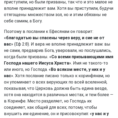
приступили, но были призваны, так что и это малое не
вполне принадлежит вам. Хотя вы приступили, будучи
отягощены множеством зол, но и этим обязаны не
себе самим, а Богу.
Поэтому в послании к Ефесянам он говорит:
«
благодатью вы спасены через веру, и сие не от
вас
» (
Еф 2:8
). И вера не вполне принадлежит вам: вы
не сами, предварив Бога, уверовали, но послушались,
когда были призваны. «
Со всеми призывающими имя
Господа нашего Иисуса Христа
». Имя не такого-то
или иного, но Господа. «
Во всяком месте, у них и у
нас
». Хотя послание писано только к коринфянам, но
он упоминает о всех верующих по всей вселенной,
показывая, что Церковь должна быть едина везде,
хотя она находится в различных местах, и тем более —
в Коринфе. Место разделяет, но Господь их
соединяет, как общий для всех; потому, чтобы
внушить им единение, он и присовокупил: «
у нас и у