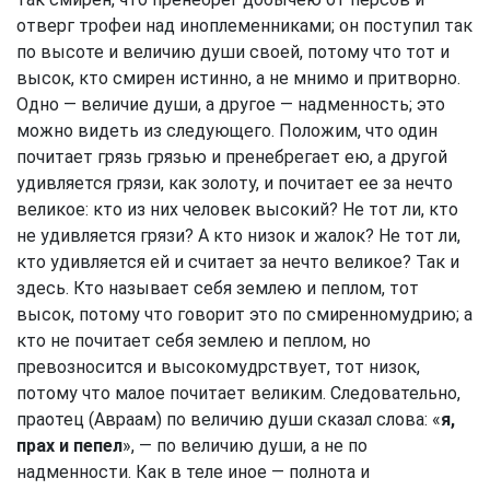
отверг трофеи над иноплеменниками; он поступил так
по высоте и величию души своей, потому что тот и
высок, кто смирен истинно, а не мнимо и притворно.
Одно — величие души, а другое — надменность; это
можно видеть из следующего. Положим, что один
почитает грязь грязью и пренебрегает ею, а другой
удивляется грязи, как золоту, и почитает ее за нечто
великое: кто из них человек высокий? Не тот ли, кто
не удивляется грязи? А кто низок и жалок? Не тот ли,
кто удивляется ей и считает за нечто великое? Так и
здесь. Кто называет себя землею и пеплом, тот
высок, потому что говорит это по смиренномудрию; а
кто не почитает себя землею и пеплом, но
превозносится и высокомудрствует, тот низок,
потому что малое почитает великим. Следовательно,
праотец (Авраам) по величию души сказал слова: «
я,
прах и пепел
», — по величию души, а не по
надменности. Как в теле иное — полнота и