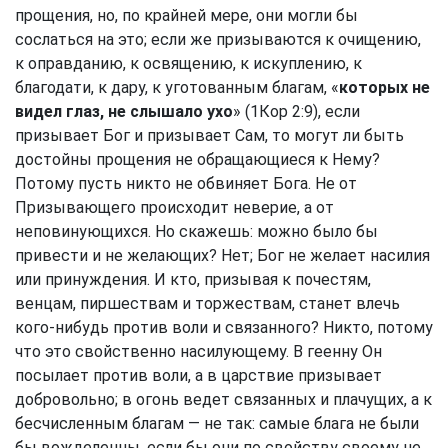
прощения, но, по крайней мере, они могли бы
сослаться на это; если же призываются к очищению,
к оправданию, к освящению, к искуплению, к
благодати, к дару, к уготованным благам, «
которых не
видел глаз, не слышало ухо
» (
1Кор 2:9
), если
призывает Бог и призывает Сам, то могут ли быть
достойны прощения не обращающиеся к Нему?
Потому пусть никто не обвиняет Бога. Не от
Призывающего происходит неверие, а от
неповинующихся. Но скажешь: можно было бы
привести и не желающих? Нет; Бог не желает насилия
или принуждения. И кто, призывая к почестям,
венцам, пиршествам и торжествам, станет влечь
кого-нибудь против воли и связанного? Никто, потому
что это свойственно насилующему. В геенну Он
посылает против воли, а в царствие призывает
добровольно; в огонь ведет связанных и плачущих, а к
бесчисленным благам — не так: самые блага не были
бы вожделенны, если бы они по свойству своему не