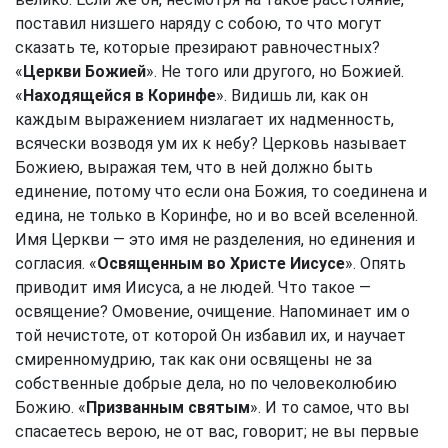
поставил низшего наряду с собою, то что могут
сказать те, которые презирают равночестных?
«
Церкви Божией
». Не того или другого, но Божией.
«
Находящейся в Коринфе
». Видишь ли, как он
каждым выражением низлагает их надменность,
всячески возводя ум их к небу? Церковь называет
Божиею, выражая тем, что в ней должно быть
единение, потому что если она Божия, то соединена и
едина, не только в Коринфе, но и во всей вселенной.
Имя Церкви — это имя не разделения, но единения и
согласия. «
Освященным во Христе Иисусе
». Опять
приводит имя Иисуса, а не людей. Что такое —
освящение? Омовение, очищение. Напоминает им о
той нечистоте, от которой Он избавил их, и научает
смиренномудрию, так как они освящены не за
собственные добрые дела, но по человеколюбию
Божию. «
Призванным святым
». И то самое, что вы
спасаетесь верою, не от вас, говорит; не вы первые