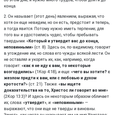
конца.
2. Он называет (этот день) явлением, выражая, что
хотя он еще невидим, но он есть, предстоит и теперь,
а тогда явится. Потому нужно иметь терпение; для
того вы и удостоились чудес, чтобы пребывать
твердыми. «
Который и утвердит вас до конца,
неповинными
» (ст. 8). Здесь он, по-видимому, говорит
в угождение им; но слова его чужды всякой лести. Он
не оставлял и укорять их, как, например, когда
говорит: «
как я не иду к вам, то некоторые
возгордились
» (
1Кор 4:18
); и еще: «
чего вы хотите? с
жезлом придти к вам, или с любовью и духом
кротости?
» (ст. 21). Также: «
вы ищете
доказательства на то, Христос ли говорит во мне
»
(
2Кор 13:3
)? И здесь он некоторым образом обличает
их; слова: «
утвердит
», и: «
неповинными
» —
выражают, что они еще не тверды и виновны.
Заметь, как часто он указывает им на имя Христово;