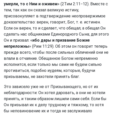
умерли, то с Ним и оживем
» (
2Тим 2:11
−12). Вместе с
тем, так как он сказал великую истину,
присовокупляет в подтверждение неопровержимое
доказательство: верен, говорит, Бог, т. е. истинен.
Если он верен, то и сделает, что обещал; а обещал Он
сделать нас общниками Единородного Сына; для этого
Он и призвал: «
ибо дары и призвание Божие
непреложны
» (
Рим 11:29
). Об этом он говорит теперь
прежде всего, чтобы после сильных обличений они не
впали в отчаяние. Обещанное Богом непременно
исполнится, если только мы сами не будем сильно
противиться, подобно иудеям, которые, будучи
призываемы, не захотели принять благ.
Это зависело уже не от Призывающего, но от их
неблагодарности: Он хотел даровать, а они не хотели
принять, и таким образом лишили сами себя. Если бы
Он призывал их к делу трудному и тяжкому, то хотя
бы неповиновение их и тогда не заслуживало