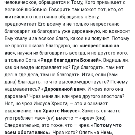
человеческое, обращается к Тому, Кого призывает с
великой любовью. Говорить так может тот, кто, от
житейского постоянно обращаясь к Богу,
предпочитает Его всему и не только непрестанно
благодарит за благодать уже дарованную, но возносит
Ему хвалу и за всякое благо, какое ни получит. Потому
не просто сказал: благодарю, но: «
непрестанно за
вас
», научая их благодарить всегда, и не другого кого,
а только Бога. «
Ради благодати Божией
». Видишь ли,
как он везде исправляет их? Где благодать, там нет
дел; а где дела, там не благодать. Итак, если (вам
дана) благодать, то что высокомудрствуете? Почему
надмеваетесь? «
Дарованной вам
». И чрез кого она
дарована? Чрез меня ли, или чрез другого апостола?
Нет, но чрез Иисуса Христа, — это и означает
выражение: «
во Христе Иисусе
». Заметь: он часто
употребляет «во» (εν) вместо — «чрез» (δια).
Следовательно, это тоже, что — чрез. «
Потому что
всем обогатились
». Чрез кого? Опять «
в Нем
»,