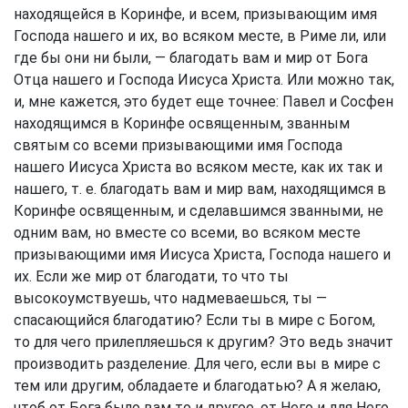
находящейся в Коринфе, и всем, призывающим имя
Господа нашего и их, во всяком месте, в Риме ли, или
где бы они ни были, — благодать вам и мир от Бога
Отца нашего и Господа Иисуса Христа. Или можно так,
и, мне кажется, это будет еще точнее: Павел и Сосфен
находящимся в Коринфе освященным, званным
святым со всеми призывающими имя Господа
нашего Иисуса Христа во всяком месте, как их так и
нашего, т. е. благодать вам и мир вам, находящимся в
Коринфе освященным, и сделавшимся званными, не
одним вам, но вместе со всеми, во всяком месте
призывающими имя Иисуса Христа, Господа нашего и
их. Если же мир от благодати, то что ты
высокоумствуешь, что надмеваешься, ты —
спасающийся благодатию? Если ты в мире с Богом,
то для чего прилепляешься к другим? Это ведь значит
производить разделение. Для чего, если вы в мире с
тем или другим, обладаете и благодатью? А я желаю,
чтоб от Бога было вам то и другое, от Него и для Него.