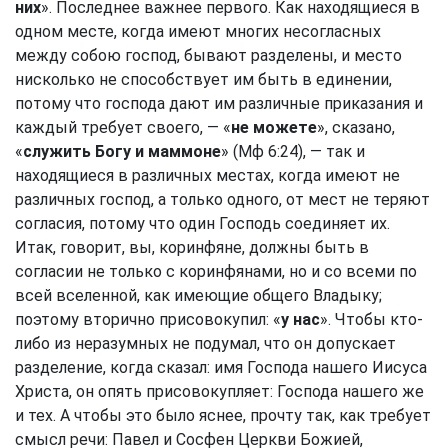
них
». Последнее важнее первого. Как находящиеся в
одном месте, когда имеют многих несогласных
между собою господ, бывают разделены, и место
нисколько не способствует им быть в единении,
потому что господа дают им различные приказания и
каждый требует своего, — «
не можете
», сказано,
«
служить Богу и маммоне
» (
Мф 6:24
), — так и
находящиеся в различных местах, когда имеют не
различных господ, а только одного, от мест не теряют
согласия, потому что один Господь соединяет их.
Итак, говорит, вы, коринфяне, должны быть в
согласии не только с коринфянами, но и со всеми по
всей вселенной, как имеющие общего Владыку;
поэтому вторично присовокупил: «
у нас
». Чтобы кто-
либо из неразумных не подумал, что он допускает
разделение, когда сказал: имя Господа нашего Иисуса
Христа, он опять присовокупляет: Господа нашего же
и тех. А чтобы это было яснее, прочту так, как требует
смысл речи: Павел и Сосфен Церкви Божией,