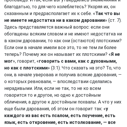
благодатью, то для чего колеблетесь? Укоряя их, он
сказанным и предрасполагает их к себе. «
Так что вы
не имеете недостатка ни в каком даровании
» (ст. 7).
Здесь представляется важный вопрос: если они
обогащены всяким словом и не имеют недостатка ни
в каком даровании, то как они (остаются) плотскими?
Если они в начале имели все это, то не тем ли более
теперь? Почему же он называет их плотскими? «
Я не
мог
», говорит, «
говорить с вами, как с духовными,
но как с плотскими
» (3:1). Что сказать на это? То, что
они, в начале уверовав и получив всякие дарования, —
о которых ревновали, — впоследствии сделались
нерадивыми. Или, если не так, то не ко всем
говорится то и другое, но одно к достойным
обличения, а другое к достойным похвалы. А что у них
еще были дарования, об этом он говорит так: «
у
каждого из вас есть псалом, есть поучение, есть
язык, есть откровение, есть истолкование, — все