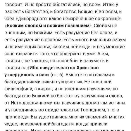
говорит. И не просто обогатились, но всем. Итак, у
вас есть богатство, и богатство Божие, и во всем, и
чрез Единородного: какое неизреченное сокровище!
«
Всяким словом и всяким познанием
». Словом не
внешним, но Божиим. Есть разумение без слова, и
есть разумение с словом. Есть много имеющих разум
и не имеющих слова, каковы невежды и не умеющие
ясно выразить того, что содержат в уме. А вы,
говорит, не таковы, но способны и разуметь и
говорить. «
Ибо свидетельство Христово
утвердилось в вас
» (ст. 6). Вместе с похвалами и
благодарениями сильно укоряет их. Не внешней
философией, говорит, и не внешним научением, но
благодатью Божией по богатству разумения и слова,
от Него дарованному, вы научились догматам истины
и утвердились во свидетельстве Господнем, т. е. в
проповеди. Вы удостоились многих знамений, многих
чудес, неизреченной благодати, когда приняли
проповедь. Итак, если вы утвердились знамениями и