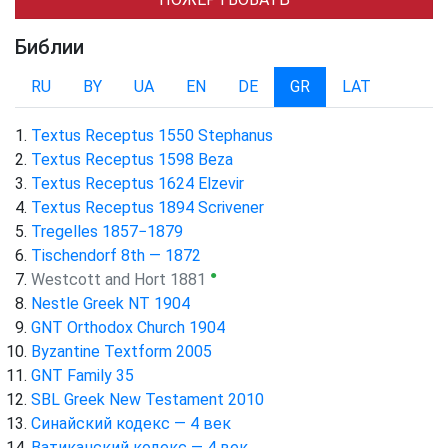
Библии
RU
BY
UA
EN
DE
GR
LAT
Textus Receptus 1550 Stephanus
Textus Receptus 1598 Beza
Textus Receptus 1624 Elzevir
Textus Receptus 1894 Scrivener
Tregelles 1857−1879
Tischendorf 8th — 1872
●
Westcott and Hort 1881
Nestle Greek NT 1904
GNT Orthodox Church 1904
Byzantine Textform 2005
GNT Family 35
SBL Greek New Testament 2010
Синайский кодекс — 4 век
Ватиканский кодекс — 4 век