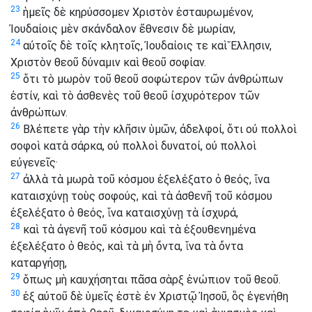
23
ἡμεῖς δὲ κηρύσσομεν Χριστὸν ἐσταυρωμένον,
Ἰουδαίοις μὲν σκάνδαλον ἔθνεσιν δὲ μωρίαν,
24
αὐτοῖς δὲ τοῖς κλητοῖς, Ἰουδαίοις τε καὶ Ἕλλησιν,
Χριστὸν θεοῦ δύναμιν καὶ θεοῦ σοφίαν.
25
ὅτι τὸ μωρὸν τοῦ θεοῦ σοφώτερον τῶν ἀνθρώπων
ἐστίν, καὶ τὸ ἀσθενὲς τοῦ θεοῦ ἰσχυρότερον τῶν
ἀνθρώπων.
26
Βλέπετε γὰρ τὴν κλῆσιν ὑμῶν, ἀδελφοί, ὅτι οὐ πολλοὶ
σοφοὶ κατὰ σάρκα, οὐ πολλοὶ δυνατοί, οὐ πολλοὶ
εὐγενεῖς·
27
ἀλλὰ τὰ μωρὰ τοῦ κόσμου ἐξελέξατο ὁ θεός, ἵνα
καταισχύνῃ τοὺς σοφούς, καὶ τὰ ἀσθενῆ τοῦ κόσμου
ἐξελέξατο ὁ θεός, ἵνα καταισχύνῃ τὰ ἰσχυρά,
28
καὶ τὰ ἀγενῆ τοῦ κόσμου καὶ τὰ ἐξουθενημένα
ἐξελέξατο ὁ θεός, καὶ τὰ μὴ ὄντα, ἵνα τὰ ὄντα
καταργήσῃ,
29
ὅπως μὴ καυχήσηται πᾶσα σὰρξ ἐνώπιον τοῦ θεοῦ.
30
ἐξ αὐτοῦ δὲ ὑμεῖς ἐστὲ ἐν Χριστῷ Ἰησοῦ, ὃς ἐγενήθη