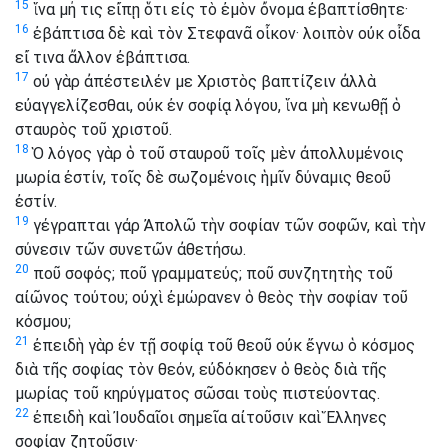
15
ἵνα μή τις εἴπῃ ὅτι εἰς τὸ ἐμὸν ὄνομα ἐβαπτίσθητε·
16
ἐβάπτισα δὲ καὶ τὸν Στεφανᾶ οἶκον· λοιπὸν οὐκ οἶδα
εἴ τινα ἄλλον ἐβάπτισα.
17
οὐ γὰρ ἀπέστειλέν με Χριστὸς βαπτίζειν ἀλλὰ
εὐαγγελίζεσθαι, οὐκ ἐν σοφίᾳ λόγου, ἵνα μὴ κενωθῇ ὁ
σταυρὸς τοῦ χριστοῦ.
18
Ὁ λόγος γὰρ ὁ τοῦ σταυροῦ τοῖς μὲν ἀπολλυμένοις
μωρία ἐστίν, τοῖς δὲ σωζομένοις ἡμῖν δύναμις θεοῦ
ἐστίν.
19
γέγραπται γάρ Ἀπολῶ τὴν σοφίαν τῶν σοφῶν, καὶ τὴν
σύνεσιν τῶν συνετῶν ἀθετήσω.
20
ποῦ σοφός; ποῦ γραμματεύς; ποῦ συνζητητὴς τοῦ
αἰῶνος τούτου; οὐχὶ ἐμώρανεν ὁ θεὸς τὴν σοφίαν τοῦ
κόσμου;
21
ἐπειδὴ γὰρ ἐν τῇ σοφίᾳ τοῦ θεοῦ οὐκ ἔγνω ὁ κόσμος
διὰ τῆς σοφίας τὸν θεόν, εὐδόκησεν ὁ θεὸς διὰ τῆς
μωρίας τοῦ κηρύγματος σῶσαι τοὺς πιστεύοντας.
22
ἐπειδὴ καὶ Ἰουδαῖοι σημεῖα αἰτοῦσιν καὶ Ἕλληνες
σοφίαν ζητοῦσιν·