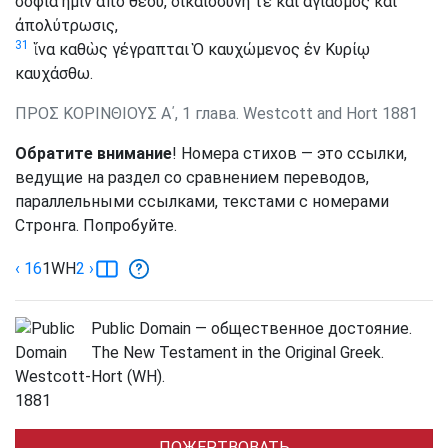
σοφία ἡμῖν ἀπὸ θεοῦ, δικαιοσύνη τε καὶ ἁγιασμὸς καὶ
ἀπολύτρωσις,
31
ἵνα καθὼς γέγραπται Ὁ καυχώμενος ἐν Κυρίῳ
καυχάσθω.
ΠΡΟΣ ΚΟΡΙΝΘΙΟΥΣ Α΄, 1 глава. Westcott and Hort 1881
Обратите внимание
! Номера стихов — это ссылки,
ведущие на раздел со сравнением переводов,
параллельными ссылками, текстами с номерами
Стронга. Попробуйте.
‹ 16
1
WH
2
›
Public Domain — общественное достояние.
The New Testament in the Original Greek.
Westcott-Hort (WH).
1881
ПОЖЕРТВОВАТЬ