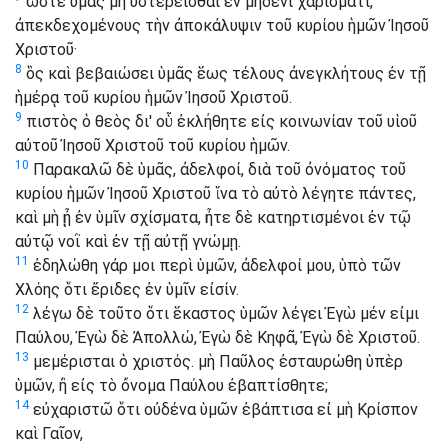
ὥστε ὑμᾶς μὴ ὑστερεῖσθαι ἐν μηδενὶ χαρίσματι,
ἀπεκδεχομένους τὴν ἀποκάλυψιν τοῦ κυρίου ἡμῶν Ἰησοῦ
Χριστοῦ·
8
ὃς καὶ βεβαιώσει ὑμᾶς ἕως τέλους ἀνεγκλήτους ἐν τῇ
ἡμέρᾳ τοῦ κυρίου ἡμῶν Ἰησοῦ Χριστοῦ.
9
πιστὸς ὁ θεὸς δι' οὗ ἐκλήθητε εἰς κοινωνίαν τοῦ υἱοῦ
αὐτοῦ Ἰησοῦ Χριστοῦ τοῦ κυρίου ἡμῶν.
10
Παρακαλῶ δὲ ὑμᾶς, ἀδελφοί, διὰ τοῦ ὀνόματος τοῦ
κυρίου ἡμῶν Ἰησοῦ Χριστοῦ ἵνα τὸ αὐτὸ λέγητε πάντες,
καὶ μὴ ᾖ ἐν ὑμῖν σχίσματα, ἦτε δὲ κατηρτισμένοι ἐν τῷ
αὐτῷ νοῒ καὶ ἐν τῇ αὐτῇ γνώμῃ.
11
ἐδηλώθη γάρ μοι περὶ ὑμῶν, ἀδελφοί μου, ὑπὸ τῶν
Χλόης ὅτι ἔριδες ἐν ὑμῖν εἰσίν.
12
λέγω δὲ τοῦτο ὅτι ἕκαστος ὑμῶν λέγει Ἐγὼ μέν εἰμι
Παύλου, Ἐγὼ δὲ Ἀπολλώ, Ἐγὼ δὲ Κηφᾶ, Ἐγὼ δὲ Χριστοῦ.
13
μεμέρισται ὁ χριστός. μὴ Παῦλος ἐσταυρώθη ὑπὲρ
ὑμῶν, ἢ εἰς τὸ ὄνομα Παύλου ἐβαπτίσθητε;
14
εὐχαριστῶ ὅτι οὐδένα ὑμῶν ἐβάπτισα εἰ μὴ Κρίσπον
καὶ Γαῖον,